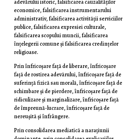
adevărului istoric, falsificarea cauzalităţilor
economice, falsificarea instrumentarului
administrativ, falsificarea activităţii serviciilor
publice, falsificarea expresiei culturale,
falsificarea scopului muncii, falsificarea
înţelegerii comune şi falsificarea credinţelor
religioase.
Prin înfricoşare faţă de liberare, înfricoşare
faţă de rostirea adevărului, înfricoşare faţă de
suferinţă fizică sau morală, înfricoşare faţă de
schimbare şi de pierdere, înfricoşare faţă de
ridiculizare şi marginalizare, înfricoşare faţă
de împreună-lucrare, înfricoşare faţă de
nereuşită şi înfrângere.
Prin consolidarea mediatică a naraţiunii
dominante, prin consolidarea explicaţiilor