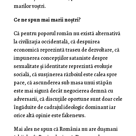
marilor voştri.
Ce ne spun mai marii noştri?
Că pentru poporul român nu există alternativă
la civilizaţia occidentală, că despuirea
economică reprezintă traseu de dezvoltare, că
impunerea concepţiilor sataniste despre
sexualitate şi identitate reprezintă evoluţie
socială, că susţinerea războiul este calea spre
pace, că ascunderea sub masa unui stăpân
este mai sigură decât negocierea demnă cu
adversarii, că discuţiile oportune sunt doar cele
îngăduite de cadrajul ideologic dominant iar
orice altă opinie este fakenews.
Mai ales ne spun că România nu are duşmani