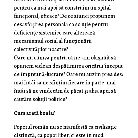
pentru ca mai apoi să construim un spital
funcţional, eficace? De ce atunci propunem
desăvârşirea personală ca soluţie pentru
deficienţe sistemice care alterează
mecanismul social al funcţionării
colectivităţilor noastre?
Oare nu cumva pentru că ne-am obişnuit să
opunem viclean despătimirea oricărui început
de împreună-lucrare? Oare nu auzim prea des:
mai întâi să ne sfinţim fiecare în parte, mai
întâi să ne vindecăm de păcat şi abia apoi să
căutăm soluţii politice?
Cum arată boala?
Poporul român nu se manifestă ca civilizaţie
distinctă, ca popor liber, ci este în mod