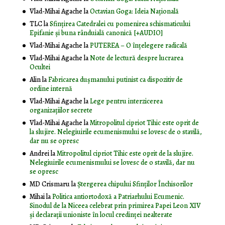
Vlad-Mihai Agache
la
Octavian Goga: Ideia Naţională
TLC
la
Sfințirea Catedralei cu pomenirea schismaticului
Epifanie și buna rânduială canonică [+AUDIO]
Vlad-Mihai Agache
la
PUTEREA – O înţelegere radicală
Vlad-Mihai Agache
la
Note de lectură despre lucrarea
Ocultei
Alin
la
Fabricarea dușmanului putinist ca dispozitiv de
ordine internă
Vlad-Mihai Agache
la
Lege pentru interzicerea
organizaţiilor secrete
Vlad-Mihai Agache
la
Mitropolitul cipriot Tihic este oprit de
la slujire. Nelegiuirile ecumenismului se lovesc de o stavilă,
dar nu se opresc
Andrei
la
Mitropolitul cipriot Tihic este oprit de la slujire.
Nelegiuirile ecumenismului se lovesc de o stavilă, dar nu
se opresc
MD Crismaru
la
Ştergerea chipului Sfinţilor Închisorilor
Mihai
la
Politica antiortodoxă a Patriarhului Ecumenic.
Sinodul de la Niceea celebrat prin primirea Papei Leon XIV
și declarații unioniste în locul credinței nealterate