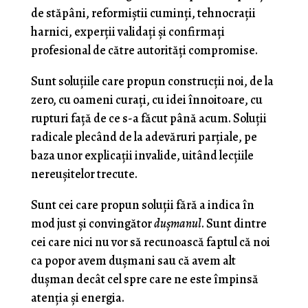
de stăpâni, reformiştii cuminţi, tehnocraţii
harnici, experţii validaţi şi confirmaţi
profesional de către autorităţi compromise.
Sunt soluţiile care propun construcţii noi, de la
zero, cu oameni curaţi, cu idei înnoitoare, cu
rupturi faţă de ce s-a făcut până acum. Soluţii
radicale plecând de la adevăruri parţiale, pe
baza unor explicaţii invalide, uitând lecţiile
nereuşitelor trecute.
Sunt cei care propun soluţii fără a indica în
mod just şi convingător
duşmanul
. Sunt dintre
cei care nici nu vor să recunoască faptul că noi
ca popor avem duşmani sau că avem alt
duşman decât cel spre care ne este împinsă
atenţia şi energia.