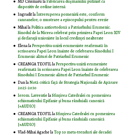
MD Crismaru
la
Fabricarea dușmanului putinist ca
dispozitiv de ordine internă
Ingradit
la
Întreruperea pomenirii este, conform
canoanelor, o mustrare a episcopului pentru erezie
Mihai
la
Politica antiortodoxă a Patriarhului Ecumenic.
Sinodul de la Niceea celebrat prin primirea Papei Leon XIV
și declarații unioniste în locul credinței nealterate
Elena
la
Perspectiva unirii ecumeniste reafirmată în
scrisoarea Papei Leon înainte de celebrarea Sinodului I
Ecumenic alături de Patriarhul Ecumenic
CREANGA TEOFIL
la
Perspectiva unirii ecumeniste
reafirmată în scrisoarea Papei Leon înainte de celebrarea
Sinodului I Ecumenic alături de Patriarhul Ecumenic
Dan
la
Notă critică faţă de Strategia Naţională de Apărare
2025-2030
Ierom. Lavrentie
la
Sfințirea Catedralei cu pomenirea
schismaticului Epifanie și buna rânduială canonică
[+AUDIO]
CREANGA TEOFIL
la
Sfințirea Catedralei cu pomenirea
schismaticului Epifanie și buna rânduială canonică
[+AUDIO]
Vlad-Mihai Agache
la
Top 10 meta-trenduri ale decadei