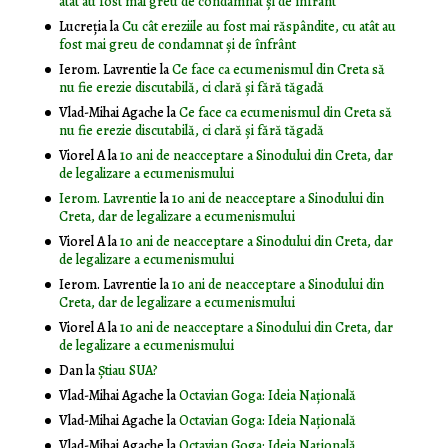
atât au fost mai greu de condamnat și de înfrânt
Lucreția
la
Cu cât ereziile au fost mai răspândite, cu atât au
fost mai greu de condamnat și de înfrânt
Ierom. Lavrentie
la
Ce face ca ecumenismul din Creta să
nu fie erezie discutabilă, ci clară și fără tăgadă
Vlad-Mihai Agache
la
Ce face ca ecumenismul din Creta să
nu fie erezie discutabilă, ci clară și fără tăgadă
Viorel A
la
10 ani de neacceptare a Sinodului din Creta, dar
de legalizare a ecumenismului
Ierom. Lavrentie
la
10 ani de neacceptare a Sinodului din
Creta, dar de legalizare a ecumenismului
Viorel A
la
10 ani de neacceptare a Sinodului din Creta, dar
de legalizare a ecumenismului
Ierom. Lavrentie
la
10 ani de neacceptare a Sinodului din
Creta, dar de legalizare a ecumenismului
Viorel A
la
10 ani de neacceptare a Sinodului din Creta, dar
de legalizare a ecumenismului
Dan
la
Știau SUA?
Vlad-Mihai Agache
la
Octavian Goga: Ideia Naţională
Vlad-Mihai Agache
la
Octavian Goga: Ideia Naţională
Vlad-Mihai Agache
la
Octavian Goga: Ideia Naţională