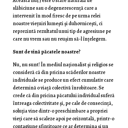
Aceasta nu(!) este o stare naturală de
slăbiciune sau o degenerescenţă care a
intervenit în mod firesc de pe urma relei
noastre vieţuiri lumeşti şi duhovniceşti, ci
reprezintă rezultatul unui tip de agresiune pe
care nu vrem sau nu reuşim să-l înţelegem.
Sunt de vină păcatele noastre?
Nu, nu sunt! În mediul naţionalist şi religios se
consideră că din pricina scăderilor noastre
individuale se produce un efect cumulativ care
determină o viaţă colectivă înrobitoare. Se
crede că din pricina păcatului individual suferă
întreaga colectivitate şi, pe cale de consecinţă,
soluţia vine dintr-o preschimbare a propriei
vieţi care să scaleze apoi pe orizontală, printr-o
contagiune sfinţitoare ce ar determina şi un