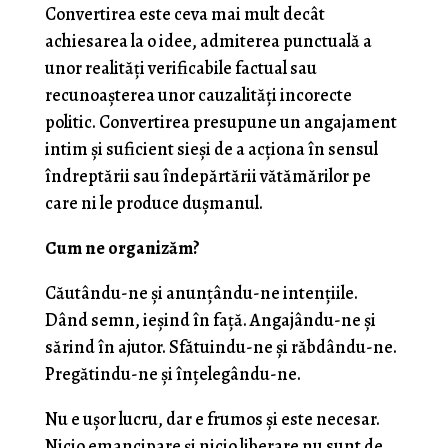
Convertirea este ceva mai mult decât
achiesarea la o idee, admiterea punctuală a
unor realităţi verificabile factual sau
recunoaşterea unor cauzalităţi incorecte
politic. Convertirea presupune un angajament
intim şi suficient sieşi de a acţiona în sensul
îndreptării sau îndepărtării vătămărilor pe
care ni le produce duşmanul.
Cum ne organizăm?
Căutându-ne şi anunţându-ne intenţiile.
Dând semn, ieşind în faţă. Angajându-ne şi
sărind în ajutor. Sfătuindu-ne şi răbdându-ne.
Pregătindu-ne şi înţelegându-ne.
Nu e uşor lucru, dar e frumos şi este necesar.
Nicio emancipare şi nicio liberare nu sunt de