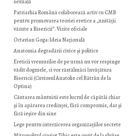
sexuală
Patriarhia Română colaborează activ cu CMB
pentru promovarea teoriei eretice a „unității
văzute a Bisericii”. Vizite oficiale
Octavian Goga: Ideia Naţională
Anatomia degradării civice și politice
Ereticii vremurilor de pe urmă nu vor respinge
vădit dogmele, ci vor răstălmăci învățătura
Bisericii (Cuviosul Anatolie cel Bătrân de la
Optina)
Căutarea mântuirii este lucrul de căpătâi chiar
și în apărarea credinței, fără compromis, dar și
fără ieșire din sine
Lege pentru interzicerea organizaţiilor secrete
Mitropolitul cipriot Tihic este oprit de la slujire.