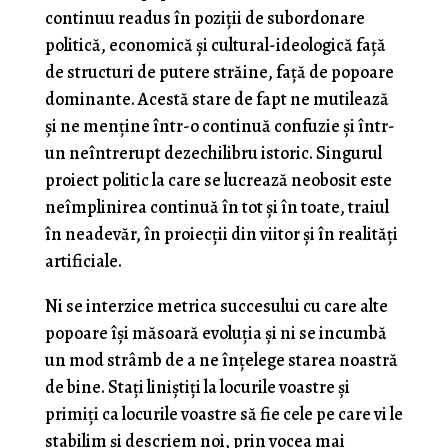
continuu readus în poziţii de subordonare
politică, economică şi cultural-ideologică faţă
de structuri de putere străine, faţă de popoare
dominante. Acestă stare de fapt ne mutilează
şi ne menţine într-o continuă confuzie şi într-
un neîntrerupt dezechilibru istoric. Singurul
proiect politic la care se lucrează neobosit este
neîmplinirea continuă în tot şi în toate, traiul
în neadevăr, în proiecţii din viitor şi în realităţi
artificiale.
Ni se interzice metrica succesului cu care alte
popoare îşi măsoară evoluţia şi ni se incumbă
un mod strâmb de a ne înţelege starea noastră
de bine. Staţi liniştiţi la locurile voastre şi
primiţi ca locurile voastre să fie cele pe care vi le
stabilim şi descriem noi, prin vocea mai