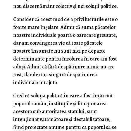
nou discernământ colectiv şi noi soluţii politice.
Consider că acest mod de a privi lucrurile este o
foarte mare înşelare. Admit că suma păcatelor
noastre individuale poartă o oarecare greutate,
dar am convingerea vie că toate păcatele
noastre însumate nu sunt nici pe departe
determinante pentru înrobirea în care am fost
aduşi. Admit că fără despătimire nimic nu are
rost, dar de una singură despătimirea
individuală nu ajută.
Cred că soluţia politică în care a fost înţărcuit
poporul român, instituţiile şi funcţionarea
acestora sub autoritatea statului, sunt
intenţionat vătămătoare şi destabilizatoare,
fiind proiectate anume pentru ca poporul să se