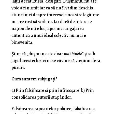
(alţii decât Rusia, desigur). Duşmanul nu are
voie a fi numit iar ca să nu îl vădim deschis,
atunci nici despre interesele noastre legitime
nu are rost să vorbim. Iar dacă de interese
naţionale nu e loc, apoi nici angajarea
autentică a unui ideal colectiv nu mai e
binevenită.
Ştim că „duşman este doar
mai binele
” şi sub
jugul acestei lozici ni se cuvine să vieţuim de-a
pururi.
Cum suntem subjugaţi?
a) Prin falsificare şi prin înfricoşare. b) Prin
consolidarea puterii stăpânilor.
Falsificarea rapoartelor politice, falsificarea