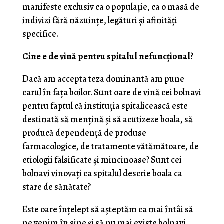
manifeste exclusiv ca o populaţie, ca o masă de
indivizi fără năzuinţe, legături şi afinităţi
specifice.
Cine e de vină pentru spitalul nefuncţional?
Dacă am accepta teza dominantă am pune
carul în faţa boilor. Sunt oare de vină cei bolnavi
pentru faptul că instituţia spitalicească este
destinată să menţină şi să acutizeze boala, să
producă dependenţă de produse
farmacologice, de tratamente vătămătoare, de
etiologii falsificate şi mincinoase? Sunt cei
bolnavi vinovaţi ca spitalul descrie boala ca
stare de sănătate?
Este oare înţelept să aşteptăm ca mai întâi să
ne venim în sine şi să nu mai existe bolnavi