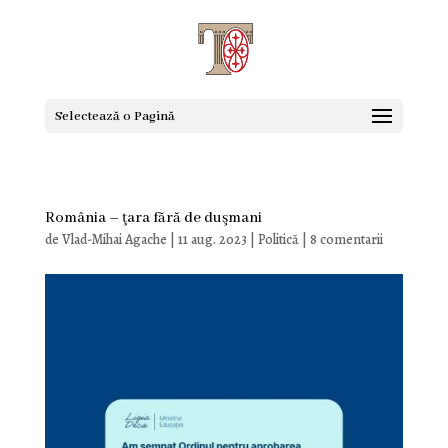
Selectează o Pagină
România – ţara fără de duşmani
de
Vlad-Mihai Agache
|
11 aug. 2023
|
Politică
|
8 comentarii