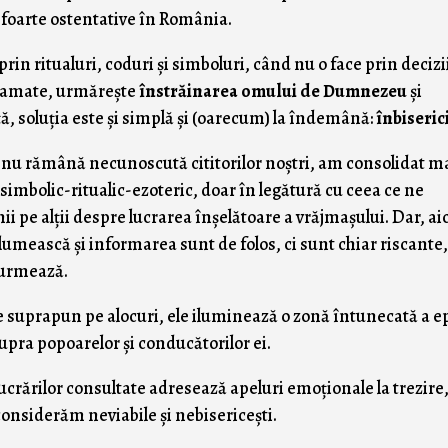
, foarte ostentative în România.
in ritualuri, coduri şi simboluri, când nu o face prin decizi
ogramate, urmăreşte
înstrăinarea omului de Dumnezeu
şi
ă, soluţia este şi simplă şi (oarecum) la îndemână:
înbiseric
 nu rămână necunoscută cititorilor noştri, am consolidat m
imbolic-ritualic-ezoteric, doar în legătură cu ceea ce ne
i pe alţii despre lucrarea înşelătoare a vrăjmaşului. Dar, ai
lumească şi informarea sunt de folos, ci sunt chiar riscante
 urmează.
se suprapun pe alocuri, ele iluminează o zonă întunecată a e
supra popoarelor şi conducătorilor ei.
crărilor consultate adresează apeluri emoţionale la trezire,
 considerăm neviabile şi nebisericeşti.