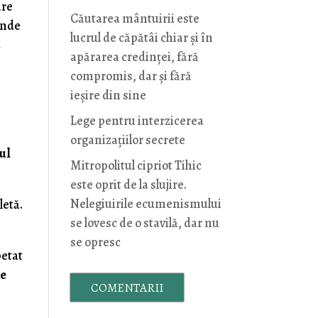
are
Căutarea mântuirii este
unde
lucrul de căpătâi chiar și în
u
apărarea credinței, fără
compromis, dar și fără
ieșire din sine
Lege pentru interzicerea
organizaţiilor secrete
ul
Mitropolitul cipriot Tihic
este oprit de la slujire.
Nelegiuirile ecumenismului
letă.
se lovesc de o stavilă, dar nu
se opresc
petat
de
COMENTARII