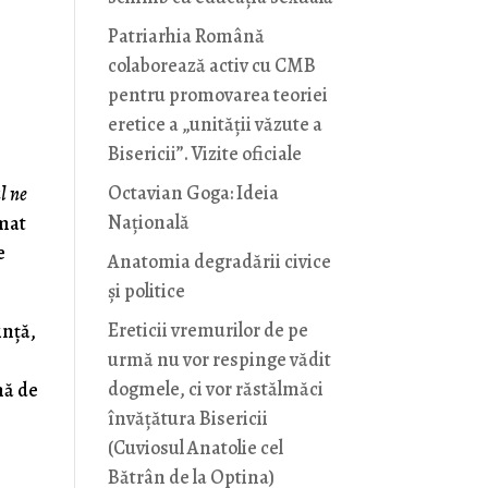
Patriarhia Română
colaborează activ cu CMB
pentru promovarea teoriei
eretice a „unității văzute a
Bisericii”. Vizite oficiale
Octavian Goga: Ideia
l ne
Naţională
omat
e
Anatomia degradării civice
și politice
Ereticii vremurilor de pe
ință,
urmă nu vor respinge vădit
dogmele, ci vor răstălmăci
mă de
învățătura Bisericii
(Cuviosul Anatolie cel
Bătrân de la Optina)