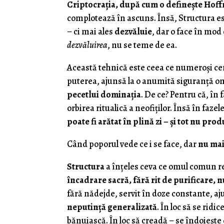
Criptocraţia, după cum o defineşte Hof
complotează în ascuns. Însă, Structura e
– ci mai ales
dezvăluie
, dar o face în mod 
dezvăluirea
, nu se teme de ea.
Această tehnică este ceea ce numeroşi c
puterea, ajunsă la o anumită siguranță o
pecetlui dominația
. De ce? Pentru că, în
orbirea ritualică a neofiților. Însă în faz
poate fi arătat în plină zi – și tot nu pro
Când poporul vede ce i se face, dar
nu mai
Structura
a înțeles ceva ce omul comun r
încadrare sacră, fără rit de purificare, n
fără nădejde, servit în doze constante, a
neputință generalizată
. În loc să se rid
bănuiască. În loc să creadă – se îndoiește 