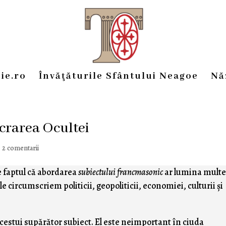
ie.ro
Învăţăturile Sfântului Neagoe
Nă
ucrarea Ocultei
|
2 comentarii
 faptul că abordarea
subiectului francmasonic
ar lumina mult
 circumscriem politicii, geopoliticii, economiei, culturii şi
cestui supărător subiect. El este neimportant în ciuda