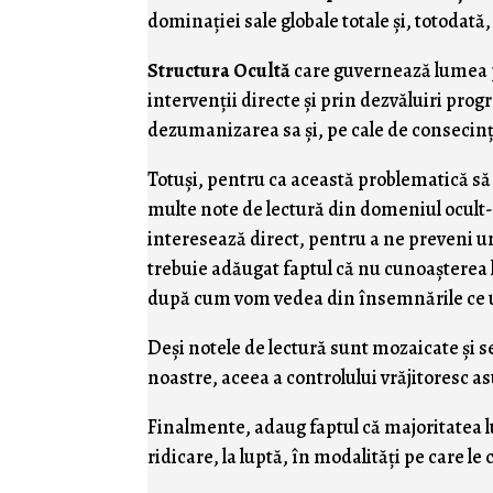
dominaţiei sale globale totale şi, totodată
Structura Ocultă
care guvernează lumea pr
intervenţii directe şi prin dezvăluiri pr
dezumanizarea sa şi, pe cale de consecinţ
Totuşi, pentru ca această problematică să
multe note de lectură din domeniul ocult-s
interesează direct, pentru a ne preveni uni
trebuie adăugat faptul că nu cunoaşterea 
după cum vom vedea din însemnările ce
Deşi notele de lectură sunt mozaicate şi 
noastre, aceea a controlului vrăjitoresc a
Finalmente, adaug faptul că majoritatea lu
ridicare, la luptă, în modalităţi pe care le