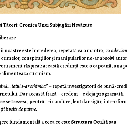
și Tăceri: Cronica Unei Subjugări Nevăzute
liberare
mii noastre este încrederea, repetată ca o mantră, că
adevăru
crimelor, conspirațiilor și manipulărilor ne-ar absolvi aut
vertisment răspicat: această credință este
o capcană
, una p
 o alimentează cu cinism.
mină… totul s-ar schimba”
– repetă investigatorii de bună-cred
nternetului. Dar această frază – credem –
e deja programată,
re se trezesc
, pentru a-i conduce, lent dar sigur, într-o for
ții lipsite de putere
.
egere fundamentală a ceea ce este
Structura Ocultă sau