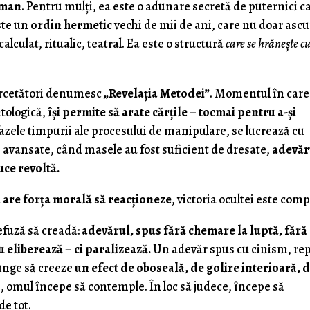
fman
. Pentru mulți, ea este o adunare secretă de puternici c
ste un
ordin hermetic
vechi de mii de ani, care nu doar asc
calculat, ritualic, teatral. Ea este o structură
care se hrănește c
ercetători denumesc
„Revelația Metodei”
. Momentul în care
ntologică,
își permite să arate cărțile – tocmai pentru a-și
 fazele timpurii ale procesului de manipulare, se lucrează cu
ele avansate, când masele au fost suficient de dresate,
adevăr
duce revoltă.
 are forța morală să reacționeze
, victoria ocultei este comp
efuză să creadă:
adevărul, spus fără chemare la luptă, fără
u eliberează – ci paralizează.
Un adevăr spus cu cinism, re
junge să creeze
un efect de oboseală, de golire interioară, 
ice, omul începe să contemple. În loc să judece, începe să
de tot.