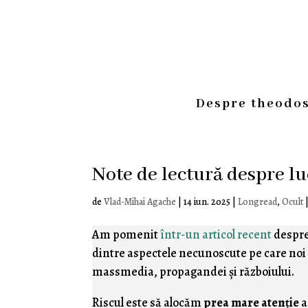
Despre theodos
Note de lectură despre l
de
Vlad-Mihai Agache
|
14 iun. 2025
|
Longread
,
Ocult
Am pomenit
într-un articol recent
despre
dintre aspectele necunoscute pe care noi le
massmedia, propagandei şi războiului.
Riscul este să alocăm
prea mare atenţie
a