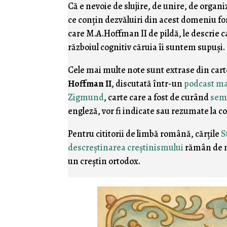
Că e nevoie de slujire, de unire, de organi
ce conţin dezvăluiri din acest domeniu f
care M.A.Hoffman II de pildă, le descrie ca
războiul cognitiv căruia îi suntem supuşi.
Cele mai multe note sunt extrase din car
Hoffman II
, discutată într-un
podcast ma
Zigmund
, carte care a fost de curând
semn
engleză, vor fi indicate sau rezumate la c
Pentru cititorii de limbă română, cărţile
S
descreştinarea creştinismului
rămân de ne
un creştin ortodox.