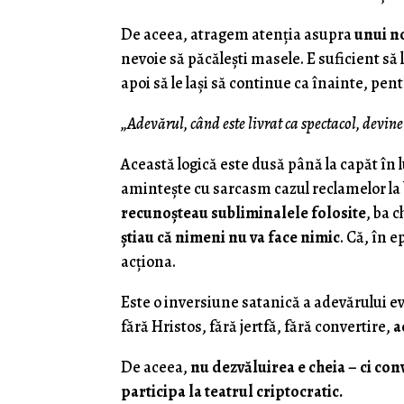
De aceea, atragem atenția asupra
unui n
nevoie să păcălești masele. E suficient să l
apoi să le lași să continue ca înainte, pent
„Adevărul, când este livrat ca spectacol, devin
Această logică este dusă până la capăt în
amintește cu sarcasm cazul reclamelor la b
recunoșteau subliminalele folosite
, ba 
știau că nimeni nu va face nimic
. Că, în 
acționa.
Este o inversiune satanică a adevărului e
fără Hristos, fără jertfă, fără convertire,
a
De aceea,
nu dezvăluirea e cheia – ci con
participa la teatrul criptocratic.