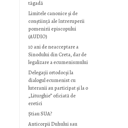
tăgadă
Limitele canonice și de
conștiință ale întreruperii
pomenirii episcopului
(AUDIO)
10 ani de neacceptare a
Sinodului din Creta, dar de
legalizare a ecumenismului
Delegații ortodocși la
dialogul ecumenist cu
luteranii au participat și la o
„Liturghie” oficiată de
eretici
Știau SUA?
Anticorpii Duhului sau