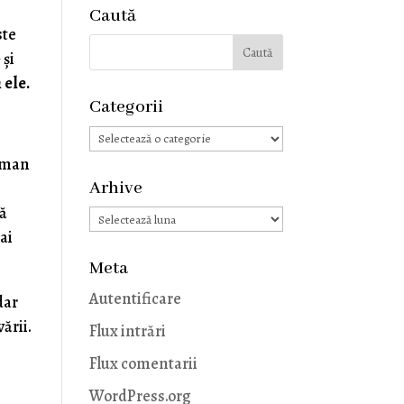
Caută
ste
 și
 ele.
Categorii
Categorii
ffman
Arhive
că
Arhive
mai
Meta
Autentificare
dar
vării.
Flux intrări
Flux comentarii
WordPress.org