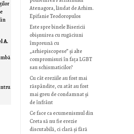
pomenirea Patriarhului
ţilor
Atenagora, lăudat de Arhim.
pe
Epifanie Teodoropulos
din
Este spre binele Bisericii
obișnuirea cu rugăciuni
l A.
împreună cu
„arhiepiscopese” și alte
limbă
compromisuri în fața LGBT
sau schismaticilor?
Cu cât ereziile au fost mai
răspândite, cu atât au fost
entru
mai greu de condamnat și
de înfrânt
Ce face ca ecumenismul din
Creta să nu fie erezie
discutabilă, ci clară și fără