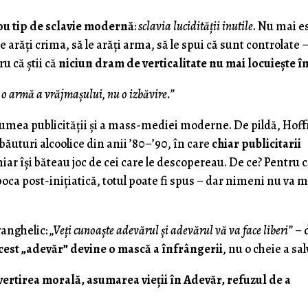
ou tip de sclavie modernă
:
sclavia lucidității inutile
. Nu mai e
e arăți crima, să le arăți arma, să le spui că sunt controlate –
ru că știi că
niciun dram de verticalitate nu mai locuiește în
e o armă a vrăjmașului, nu o izbăvire.”
 lumea publicității și a mass-mediei moderne. De pildă, Ho
ăuturi alcoolice din anii ’80–’90, în care
chiar publicitarii
chiar își băteau joc de cei care le descopereau. De ce? Pentru 
epoca post-inițiatică, totul poate fi spus – dar nimeni nu va 
vanghelic:
„Veți cunoaște adevărul și adevărul vă va face liberi”
– 
cest „adevăr” devine o mască a înfrângerii
, nu o cheie a sal
vertirea morală, asumarea vieții în Adevăr, refuzul de a