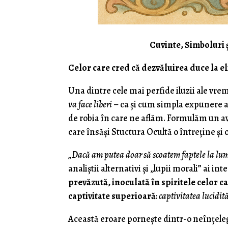
Cuvinte, Simboluri 
Celor care cred că dezvăluirea duce la e
Una dintre cele mai perfide iluzii ale vre
va face liberi
– ca și cum simpla expunere a 
de robia în care ne aflăm. Formulăm un a
care însăși Stuctura Ocultă o întreține și
„Dacă am putea doar să scoatem faptele la lu
analiștii alternativi și „lupii morali” ai i
prevăzută, inoculată în spiritele celor ca
captivitate superioară
:
captivitatea lucidită
Această eroare pornește dintr-o neînțel