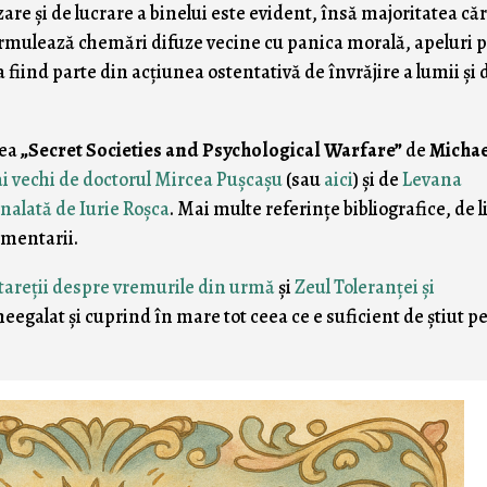
zare şi de lucrare a binelui este evident, însă majoritatea căr
ormulează chemări difuze vecine cu panica morală, apeluri 
 fiind parte din acţiunea ostentativă de învrăjire a lumii şi 
tea
„Secret Societies and Psychological Warfare”
de
Michae
i vechi de doctorul Mircea Puşcaşu
(sau
aici
) şi de
Levana
alată de Iurie Roşca
. Mai multe referinţe bibliografice, de 
omentarii.
tareţii despre vremurile din urmă
şi
Zeul Toleranţei şi
egalat şi cuprind în mare tot ceea ce e suficient de ştiut p