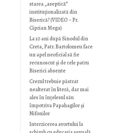
starea „aseptică”
instituționalizată din
Biserică? (VIDEO – Pr.
Ciprian Mega)
La 10 ani după Sinodul din
Creta, Patr. Bartolomeu face
un apel neoficial să fie
recunoscut și de cele patru
Biserici absente
Crezul trebuie păstrat
nealterat în literă, dar mai
ales în înțelesul său
împotriva Papahagilor și
Nifonilor
Interzicerea avortului la
schimb cu educaţia sexuală