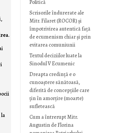
Politică
Scrisorile îndurerate ale
i,
Mitr. Filaret (ROCOR) și
împotrivirea autentică față
irea
.
de ecumenism chiar și prin
evitarea comuniunii
ai
Textul deciziilor luate la
Sinodul V Ecumenic
ci
,
Dreapta credință e o
cunoaștere sănătoasă,
diferită de concepțiile care
pocii
țin în amorțire (moarte)
sufletească
 la
Cum a întrerupt Mitr.
Augustin de Florina