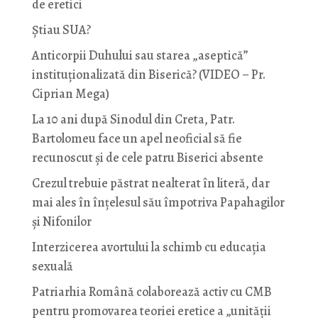
de eretici
Știau SUA?
Anticorpii Duhului sau starea „aseptică”
instituționalizată din Biserică? (VIDEO – Pr.
Ciprian Mega)
La 10 ani după Sinodul din Creta, Patr.
Bartolomeu face un apel neoficial să fie
recunoscut și de cele patru Biserici absente
Crezul trebuie păstrat nealterat în literă, dar
mai ales în înțelesul său împotriva Papahagilor
și Nifonilor
Interzicerea avortului la schimb cu educaţia
sexuală
Patriarhia Română colaborează activ cu CMB
pentru promovarea teoriei eretice a „unității