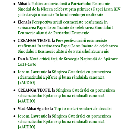
Mihai
la
Politica antiortodoxă a Patriarhului Ecumenic.
Sinodul de la Niceea celebrat prin primirea Papei Leon XIV
și declarații unioniste în locul credinței nealterate
Elena
la
Perspectiva unirii ecumeniste reafirmată în
scrisoarea Papei Leon înainte de celebrarea Sinodului I
Ecumenic alături de Patriarhul Ecumenic
CREANGA TEOFIL
la
Perspectiva unirii ecumeniste
reafirmată în scrisoarea Papei Leon înainte de celebrarea
Sinodului I Ecumenic alături de Patriarhul Ecumenic
Dan
la
Notă critică faţă de Strategia Naţională de Apărare
2025-2030
Ierom. Lavrentie
la
Sfințirea Catedralei cu pomenirea
schismaticului Epifanie și buna rânduială canonică
[+AUDIO]
CREANGA TEOFIL
la
Sfințirea Catedralei cu pomenirea
schismaticului Epifanie și buna rânduială canonică
[+AUDIO]
Vlad-Mihai Agache
la
Top 10 meta-trenduri ale decadei
Ierom. Lavrentie
la
Sfințirea Catedralei cu pomenirea
schismaticului Epifanie și buna rânduială canonică
[+AUDIO]