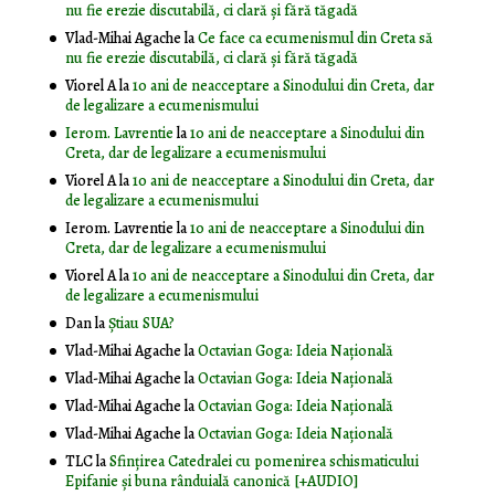
nu fie erezie discutabilă, ci clară și fără tăgadă
Vlad-Mihai Agache
la
Ce face ca ecumenismul din Creta să
nu fie erezie discutabilă, ci clară și fără tăgadă
Viorel A
la
10 ani de neacceptare a Sinodului din Creta, dar
de legalizare a ecumenismului
Ierom. Lavrentie
la
10 ani de neacceptare a Sinodului din
Creta, dar de legalizare a ecumenismului
Viorel A
la
10 ani de neacceptare a Sinodului din Creta, dar
de legalizare a ecumenismului
Ierom. Lavrentie
la
10 ani de neacceptare a Sinodului din
Creta, dar de legalizare a ecumenismului
Viorel A
la
10 ani de neacceptare a Sinodului din Creta, dar
de legalizare a ecumenismului
Dan
la
Știau SUA?
Vlad-Mihai Agache
la
Octavian Goga: Ideia Naţională
Vlad-Mihai Agache
la
Octavian Goga: Ideia Naţională
Vlad-Mihai Agache
la
Octavian Goga: Ideia Naţională
Vlad-Mihai Agache
la
Octavian Goga: Ideia Naţională
TLC
la
Sfințirea Catedralei cu pomenirea schismaticului
Epifanie și buna rânduială canonică [+AUDIO]