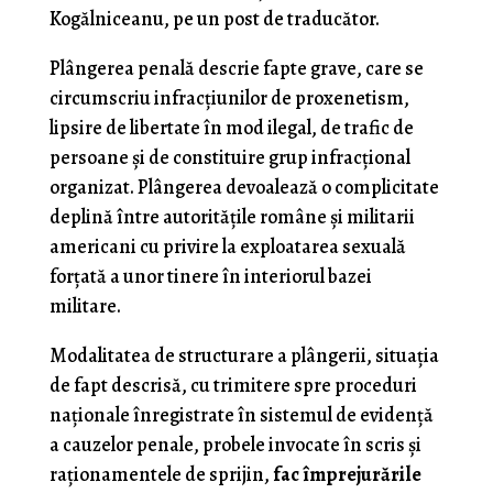
Kogălniceanu, pe un post de traducător.
Plângerea penală descrie fapte grave, care se
circumscriu infracţiunilor de proxenetism,
lipsire de libertate în mod ilegal, de trafic de
persoane şi de constituire grup infracţional
organizat. Plângerea devoalează o complicitate
deplină între autorităţile române şi militarii
americani cu privire la exploatarea sexuală
forţată a unor tinere în interiorul bazei
militare.
Modalitatea de structurare a plângerii, situația
de fapt descrisă, cu trimitere spre proceduri
naţionale înregistrate în sistemul de evidenţă
a cauzelor penale, probele invocate în scris şi
raţionamentele de sprijin,
fac
împrejurările