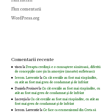
Flux intrări
Flux comentarii
WordPress.org
Comentarii recente
viscu
la
Dreapta credință e o cunoaștere sănătoasă, diferită
de concepțiile care țin în amorțire (moarte) sufletească
Ierom. Lavrentie
la
Cu cât ereziile au fost mai răspândite,
cu atât au fost mai greu de condamnat și de înfrânt
Daniela Proinov
la
Cu cât ereziile au fost mai răspândite, cu
atât au fost mai greu de condamnat și de înfrânt
Lucreția
la
Cu cât ereziile au fost mai răspândite, cu atât au
fost mai greu de condamnat și de înfrânt
Ierom. Lavrentie
la
Ce face ca ecumenismul din Creta să