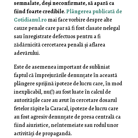
semnalate, deşi neconfirmate, să apară ca
fiind foarte credibile
.
Plângerea publicată de
Cotidianul.ro
mai face vorbire despre alte
cauze penale care par să fi fost clasate nelegal
sau înregistrate defectuos pentru a fi
zădărnicită cercetarea penală şi aflarea
adevărului.
Este de asemenea important de subliniat
faptul că împrejurările denunţate în această
plângere sprijină ipoteze de lucru care, în mod
inexplicabil, nu(!) au fost luate în calcul de
autorităţile care au avut în cercetare dosarul
fetelor răpite la Caracal, ipoteze de lucru care
au fost agresiv denunţate de presa centrală ca
fiind aiuristice, neîntemeiate sau rodul unor
activităţi de propagandă.