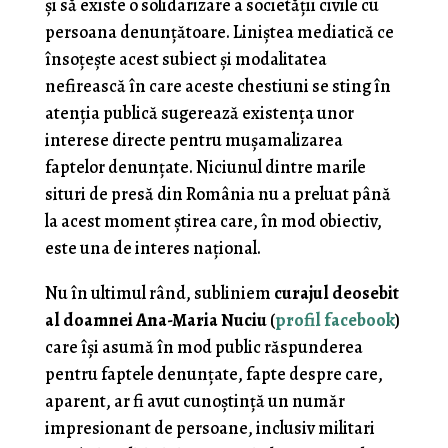
şi să existe o solidarizare a societăţii civile cu
persoana denunţătoare. Liniştea mediatică ce
însoţeşte acest subiect şi modalitatea
nefirească în care aceste chestiuni se sting în
atenţia publică sugerează existenţa unor
interese directe pentru muşamalizarea
faptelor denunţate. Niciunul dintre marile
situri de presă din România nu a preluat până
la acest moment ştirea care, în mod obiectiv,
este una de interes naţional.
Nu în ultimul rând, subliniem
curajul deosebit
al doamnei Ana-Maria Nuciu
(
profil facebook
)
care îşi asumă în mod public răspunderea
pentru faptele denunţate, fapte despre care,
aparent, ar fi avut cunoştinţă un număr
impresionant de persoane, inclusiv militari