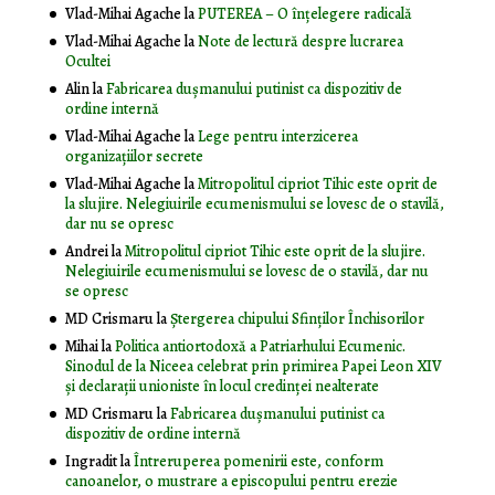
Vlad-Mihai Agache
la
PUTEREA – O înţelegere radicală
Vlad-Mihai Agache
la
Note de lectură despre lucrarea
Ocultei
Alin
la
Fabricarea dușmanului putinist ca dispozitiv de
ordine internă
Vlad-Mihai Agache
la
Lege pentru interzicerea
organizaţiilor secrete
Vlad-Mihai Agache
la
Mitropolitul cipriot Tihic este oprit de
la slujire. Nelegiuirile ecumenismului se lovesc de o stavilă,
dar nu se opresc
Andrei
la
Mitropolitul cipriot Tihic este oprit de la slujire.
Nelegiuirile ecumenismului se lovesc de o stavilă, dar nu
se opresc
MD Crismaru
la
Ştergerea chipului Sfinţilor Închisorilor
Mihai
la
Politica antiortodoxă a Patriarhului Ecumenic.
Sinodul de la Niceea celebrat prin primirea Papei Leon XIV
și declarații unioniste în locul credinței nealterate
MD Crismaru
la
Fabricarea dușmanului putinist ca
dispozitiv de ordine internă
Ingradit
la
Întreruperea pomenirii este, conform
canoanelor, o mustrare a episcopului pentru erezie