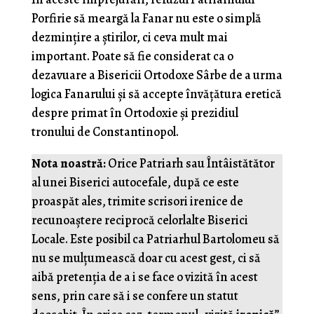
Porfirie să meargă la Fanar nu este o simplă
dezmințire a știrilor, ci ceva mult mai
important. Poate să fie considerat ca o
dezavuare a Bisericii Ortodoxe Sârbe de a urma
logica Fanarului și să accepte învățătura eretică
despre primat în Ortodoxie și prezidiul
tronului de Constantinopol.
Nota noastră:
Orice Patriarh sau Întâistătător
al unei Biserici autocefale, după ce este
proaspăt ales, trimite scrisori irenice de
recunoaștere reciprocă celorlalte Biserici
Locale. Este posibil ca Patriarhul Bartolomeu să
nu se mulțumească doar cu acest gest, ci să
aibă pretenția de a i se face o vizită în acest
sens, prin care să i se confere un statut