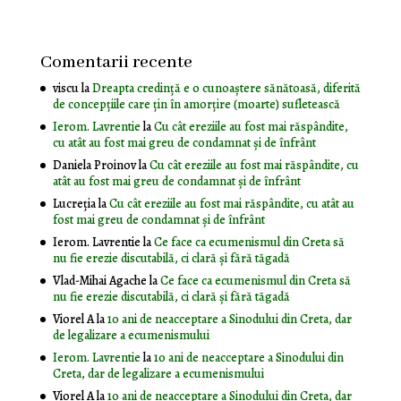
Comentarii recente
viscu
la
Dreapta credință e o cunoaștere sănătoasă, diferită
de concepțiile care țin în amorțire (moarte) sufletească
Ierom. Lavrentie
la
Cu cât ereziile au fost mai răspândite,
cu atât au fost mai greu de condamnat și de înfrânt
Daniela Proinov
la
Cu cât ereziile au fost mai răspândite, cu
atât au fost mai greu de condamnat și de înfrânt
Lucreția
la
Cu cât ereziile au fost mai răspândite, cu atât au
fost mai greu de condamnat și de înfrânt
Ierom. Lavrentie
la
Ce face ca ecumenismul din Creta să
nu fie erezie discutabilă, ci clară și fără tăgadă
Vlad-Mihai Agache
la
Ce face ca ecumenismul din Creta să
nu fie erezie discutabilă, ci clară și fără tăgadă
Viorel A
la
10 ani de neacceptare a Sinodului din Creta, dar
de legalizare a ecumenismului
Ierom. Lavrentie
la
10 ani de neacceptare a Sinodului din
Creta, dar de legalizare a ecumenismului
Viorel A
la
10 ani de neacceptare a Sinodului din Creta, dar