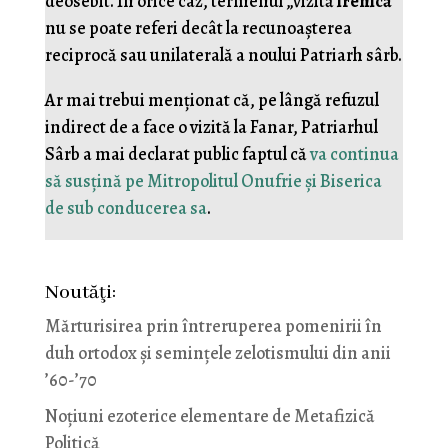
deosebit. În orice caz, termenul „vizită
irenică
”
nu se poate referi decât la recunoașterea
reciprocă sau unilaterală a noului Patriarh sârb.
Ar mai trebui menționat că, pe lângă refuzul
indirect de a face o vizită la Fanar, Patriarhul
Sârb a mai declarat public faptul că
va continua
să susțină pe Mitropolitul Onufrie și Biserica
de sub conducerea sa
.
Noutăţi:
Mărturisirea prin întreruperea pomenirii în
duh ortodox și semințele zelotismului din anii
’60-’70
Noţiuni ezoterice elementare de Metafizică
Politică