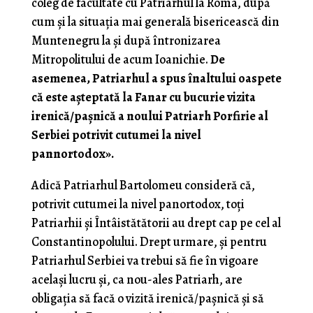
coleg de facultate cu Patriarhul la Roma, după
cum și la situația mai generală bisericească din
Muntenegru la și după întronizarea
Mitropolitului de acum Ioanichie.
De
asemenea, Patriarhul a spus înaltului oaspete
că este așteptată la Fanar cu bucurie vizita
irenică/pașnică a noului Patriarh Porfirie al
Serbiei potrivit cutumei la nivel
pannortodox».
Adică Patriarhul Bartolomeu consideră că,
potrivit cutumei la nivel panortodox, toți
Patriarhii și Întâistătătorii au drept cap pe cel al
Constantinopolului. Drept urmare, și pentru
Patriarhul Serbiei va trebui să fie în vigoare
același lucru și, ca nou-ales Patriarh, are
obligația să facă o vizită irenică/pașnică și să