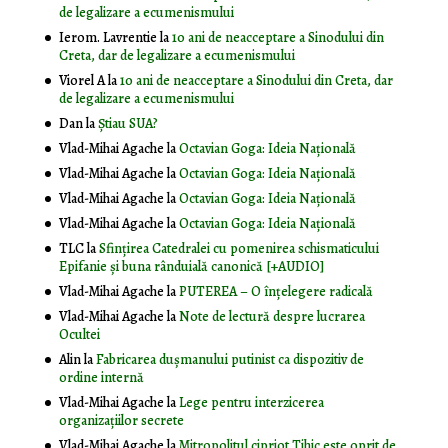
de legalizare a ecumenismului
Ierom. Lavrentie
la
10 ani de neacceptare a Sinodului din
Creta, dar de legalizare a ecumenismului
Viorel A
la
10 ani de neacceptare a Sinodului din Creta, dar
de legalizare a ecumenismului
Dan
la
Știau SUA?
Vlad-Mihai Agache
la
Octavian Goga: Ideia Naţională
Vlad-Mihai Agache
la
Octavian Goga: Ideia Naţională
Vlad-Mihai Agache
la
Octavian Goga: Ideia Naţională
Vlad-Mihai Agache
la
Octavian Goga: Ideia Naţională
TLC
la
Sfințirea Catedralei cu pomenirea schismaticului
Epifanie și buna rânduială canonică [+AUDIO]
Vlad-Mihai Agache
la
PUTEREA – O înţelegere radicală
Vlad-Mihai Agache
la
Note de lectură despre lucrarea
Ocultei
Alin
la
Fabricarea dușmanului putinist ca dispozitiv de
ordine internă
Vlad-Mihai Agache
la
Lege pentru interzicerea
organizaţiilor secrete
Vlad-Mihai Agache
la
Mitropolitul cipriot Tihic este oprit de