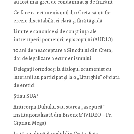
au fost mai greu de condamnat și de înfrânt
Ce face ca ecumenismul din Creta să nu fie
erezie discutabilă, ci clară și fără tăgadă
Limitele canonice și de conștiință ale
întreruperii pomenirii episcopului (AUDIO)
10 ani de neacceptare a Sinodului din Creta,
dar de legalizare a ecumenismului
Delegații ortodocși la dialogul ecumenist cu
luteranii au participat și la o „Liturghie” oficiată
de eretici
Știau SUA?
Anticorpii Duhului sau starea „aseptică”
instituționalizată din Biserică? (VIDEO – Pr.
Ciprian Mega)
La 10 ani după Sinodul din Creta, Patr.