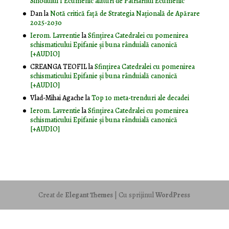
Sinodului I Ecumenic alături de Patriarhul Ecumenic
Dan
la
Notă critică faţă de Strategia Naţională de Apărare
2025-2030
Ierom. Lavrentie
la
Sfințirea Catedralei cu pomenirea
schismaticului Epifanie și buna rânduială canonică
[+AUDIO]
CREANGA TEOFIL
la
Sfințirea Catedralei cu pomenirea
schismaticului Epifanie și buna rânduială canonică
[+AUDIO]
Vlad-Mihai Agache
la
Top 10 meta-trenduri ale decadei
Ierom. Lavrentie
la
Sfințirea Catedralei cu pomenirea
schismaticului Epifanie și buna rânduială canonică
[+AUDIO]
Creat de
Elegant Themes
| Cu sprijinul
WordPress