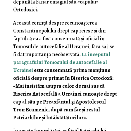
depună la Fanar omagiul său «capului»
Ortodoxiei.
Această cerință despre recunoașterea
Constantinopolului drept cap reiese și din
faptul că ea a fost consemnată și oficial în
Tomosul de autocefalie al Ucrainei, fără să i se
fi dat importanța neobservată.
La începutul
paragrafului Tomosului de autocefalie al
Ucrainei
este consemnată prima mențiune
oficială despre primat în Biserica Ortodoxă:
«Mai insistăm asupra celor de mai sus că
Biserica Autocefală a Ucrainei cunoaște drept
cap al său pe Preasfântul și Apostolescul
Tron Ecumenic, după cum fac și restul
Patriarhilor și Întâistătătorilor».
În aceste împrejurări, refuzul Patriarhului