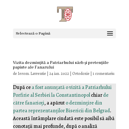
Selectează o Pagină
Vizita dezmințită a Patriarhului sârb și pretențiile
papiste ale Fanarului
de
Ierom. Lavrentie
|
24 ian. 2022
|
Ortodoxie
|
1 comentariu
După ce
a fost anunțată o vizită a Patriarhului
Porfirie al Serbiei la Constantinopol
chiar
de
către fanarioți
, a apărut
o dezmințire din
partea reprezentanților Bisericii din Belgrad
.
Această întâmplare ciudată este posibil să aibă
conotații mai profunde, după o analiză