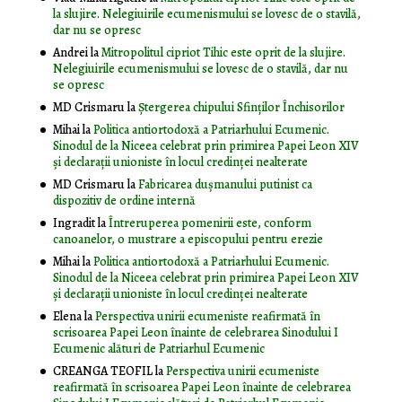
la slujire. Nelegiuirile ecumenismului se lovesc de o stavilă,
dar nu se opresc
Andrei
la
Mitropolitul cipriot Tihic este oprit de la slujire.
Nelegiuirile ecumenismului se lovesc de o stavilă, dar nu
se opresc
MD Crismaru
la
Ştergerea chipului Sfinţilor Închisorilor
Mihai
la
Politica antiortodoxă a Patriarhului Ecumenic.
Sinodul de la Niceea celebrat prin primirea Papei Leon XIV
și declarații unioniste în locul credinței nealterate
MD Crismaru
la
Fabricarea dușmanului putinist ca
dispozitiv de ordine internă
Ingradit
la
Întreruperea pomenirii este, conform
canoanelor, o mustrare a episcopului pentru erezie
Mihai
la
Politica antiortodoxă a Patriarhului Ecumenic.
Sinodul de la Niceea celebrat prin primirea Papei Leon XIV
și declarații unioniste în locul credinței nealterate
Elena
la
Perspectiva unirii ecumeniste reafirmată în
scrisoarea Papei Leon înainte de celebrarea Sinodului I
Ecumenic alături de Patriarhul Ecumenic
CREANGA TEOFIL
la
Perspectiva unirii ecumeniste
reafirmată în scrisoarea Papei Leon înainte de celebrarea