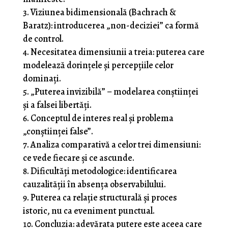
Viziunea bidimensională (Bachrach &
Baratz): introducerea „non-deciziei” ca formă
de control.
Necesitatea dimensiunii a treia: puterea care
modelează dorințele și percepțiile celor
dominați.
„Puterea invizibilă” – modelarea conștiinței
și a falsei libertăți.
Conceptul de interes real și problema
„conștiinței false”.
Analiza compara­tivă a celor trei dimensiuni:
ce vede fiecare și ce ascunde.
Dificultăți metodologice: identificarea
cauzalității în absența observabilului.
Puterea ca relație structurală și proces
istoric, nu ca eveniment punctual.
Concluzia: adevărata putere este aceea care