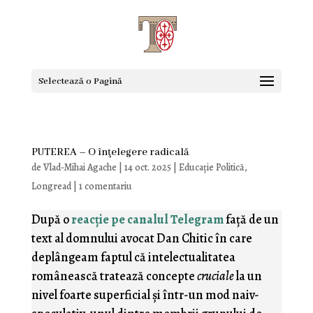
Selectează o Pagină
PUTEREA – O înţelegere radicală
de
Vlad-Mihai Agache
|
14 oct. 2025
|
Educaţie Politică
,
Longread
|
1 comentariu
După o
reacţie pe canalul Telegram
faţă de un
text al domnului avocat Dan Chitic în care
deplângeam faptul că intelectualitatea
românească tratează concepte
cruciale
la un
nivel foarte superficial şi într-un mod naiv-