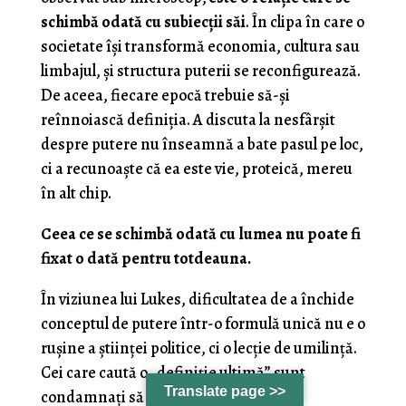
schimbă odată cu subiecții săi
. În clipa în care o
societate își transformă economia, cultura sau
limbajul, și structura puterii se reconfigurează.
De aceea, fiecare epocă trebuie să-și
reînnoiască definiția. A discuta la nesfârșit
despre putere nu înseamnă a bate pasul pe loc,
ci a recunoaște că ea este vie, proteică, mereu
în alt chip.
Ceea ce se schimbă odată cu lumea nu poate fi
fixat o dată pentru totdeauna.
În viziunea lui Lukes, dificultatea de a închide
conceptul de putere într-o formulă unică nu e o
rușine a științei politice, ci o lecție de umilință.
Cei care caută o „definiție ultimă” sunt
Translate page >>
condamnați să piardă tocmai esența