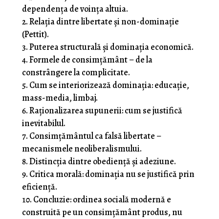
dependența de voința altuia.
Relația dintre libertate și non-dominație
(Pettit).
Puterea structurală și dominația economică.
Formele de consimțământ – de la
constrângere la complicitate.
Cum se interiorizează dominația: educație,
mass-media, limbaj.
Raționalizarea supunerii: cum se justifică
inevitabilul.
Consimțământul ca falsă libertate –
mecanismele neoliberalismului.
Distincția dintre obediență și adeziune.
Critica morală: dominația nu se justifică prin
eficiență.
Concluzie: ordinea socială modernă e
construită pe un consimțământ produs, nu