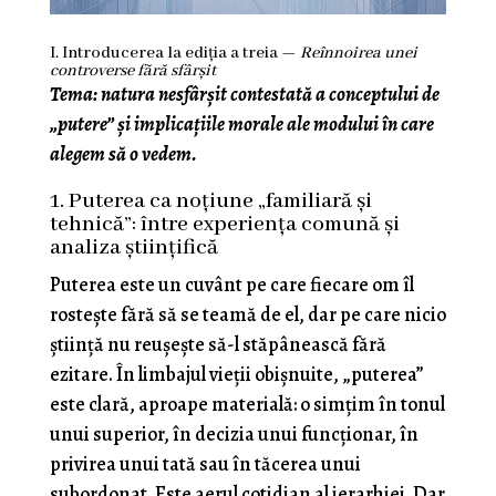
I. Introducerea la ediția a treia —
Reînnoirea unei
controverse fără sfârșit
Tema: natura nesfârșit contestată a conceptului de
„putere” și implicațiile morale ale modului în care
alegem să o vedem.
1. Puterea ca noțiune „familiară și
tehnică”: între experiența comună și
analiza științifică
Puterea este un cuvânt pe care fiecare om îl
rostește fără să se teamă de el, dar pe care nicio
știință nu reușește să-l stăpânească fără
ezitare. În limbajul vieții obișnuite, „puterea”
este clară, aproape materială: o simțim în tonul
unui superior, în decizia unui funcționar, în
privirea unui tată sau în tăcerea unui
subordonat. Este aerul cotidian al ierarhiei. Dar