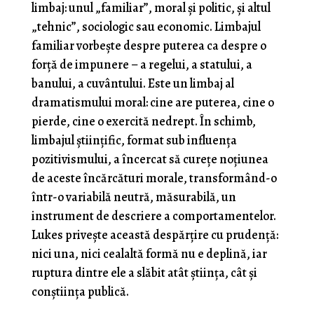
limbaj: unul „familiar”, moral și politic, și altul
„tehnic”, sociologic sau economic. Limbajul
familiar vorbește despre puterea ca despre o
forță de impunere – a regelui, a statului, a
banului, a cuvântului. Este un limbaj al
dramatismului moral: cine are puterea, cine o
pierde, cine o exercită nedrept. În schimb,
limbajul științific, format sub influența
pozitivismului, a încercat să curețe noțiunea
de aceste încărcături morale, transformând-o
într-o variabilă neutră, măsurabilă, un
instrument de descriere a comportamentelor.
Lukes privește această despărțire cu prudență:
nici una, nici cealaltă formă nu e deplină, iar
ruptura dintre ele a slăbit atât știința, cât și
conștiința publică.