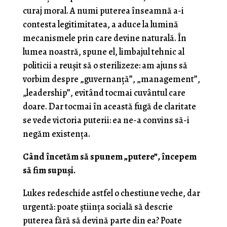
curaj moral. A numi puterea înseamnă a-i
contesta legitimitatea, a aduce la lumină
mecanismele prin care devine naturală. În
lumea noastră, spune el, limbajul tehnic al
politicii a reușit să o sterilizeze: am ajuns să
vorbim despre „guvernanță”, „management”,
„leadership”, evitând tocmai cuvântul care
doare. Dar tocmai în această fugă de claritate
se vede victoria puterii: ea ne-a convins să-i
negăm existența.
Când încetăm să spunem „putere”, începem
să fim supuşi.
Lukes redeschide astfel o chestiune veche, dar
urgentă: poate știința socială să descrie
puterea fără să devină parte din ea? Poate