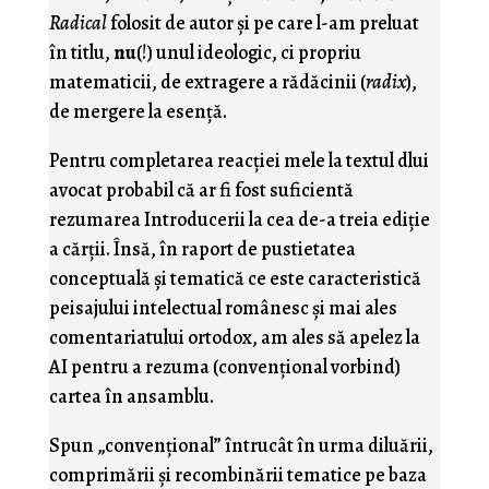
Radical
folosit de autor şi pe care l-am preluat
în titlu,
nu
(!) unul ideologic, ci propriu
matematicii, de extragere a rădăcinii (
radix
),
de mergere la esenţă.
Pentru completarea reacţiei mele la textul dlui
avocat probabil că ar fi fost suficientă
rezumarea Introducerii la cea de-a treia ediţie
a cărţii. Însă, în raport de pustietatea
conceptuală şi tematică ce este caracteristică
peisajului intelectual românesc şi mai ales
comentariatului ortodox, am ales să apelez la
AI pentru a rezuma (convenţional vorbind)
cartea în ansamblu.
Spun „convenţional” întrucât în urma diluării,
comprimării şi recombinării tematice pe baza