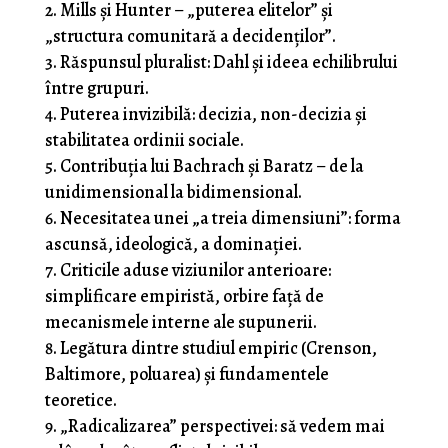
Mills și Hunter – „puterea elitelor” și
„structura comunitară a decidenților”.
Răspunsul pluralist: Dahl și ideea echilibrului
între grupuri.
Puterea invizibilă: decizia, non-decizia și
stabilitatea ordinii sociale.
Contribuția lui Bachrach și Baratz – de la
unidimensional la bidimensional.
Necesitatea unei „a treia dimensiuni”: forma
ascunsă, ideologică, a dominației.
Criticile aduse viziunilor anterioare:
simplificare empiristă, orbire față de
mecanismele interne ale supunerii.
Legătura dintre studiul empiric (Crenson,
Baltimore, poluarea) și fundamentele
teoretice.
„Radicalizarea” perspectivei: să vedem mai