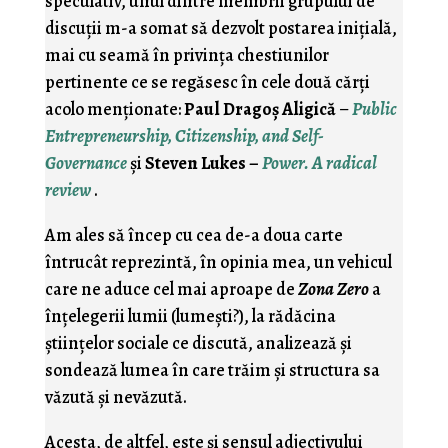
speculativ, unul dintre membrii grupului de
discuţii m-a somat să dezvolt postarea iniţială,
mai cu seamă în privinţa chestiunilor
pertinente ce se regăsesc în cele două cărţi
acolo menţionate:
Paul Dragoş Aligică
–
Public
Entrepreneurship, Citizenship, and Self-
Governance
şi
Steven Lukes –
Power. A radical
review
.
Am ales să încep cu cea de-a doua carte
întrucât reprezintă, în opinia mea, un vehicul
care ne aduce cel mai aproape de
Zona Zero
a
înţelegerii lumii (lumeşti?), la rădăcina
ştiinţelor sociale ce discută, analizează şi
sondează lumea în care trăim şi structura sa
văzută şi nevăzută.
Acesta, de altfel, este şi sensul adjectivului