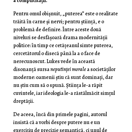
a complicității.
Pentru omul obișnuit, „puterea” este o realitate
trăită în carne și nervi; pentru știință, e o
problemă de definire. Între aceste două
niveluri se desfășoară drama modernității
politice: în timp ce cetățeanul simte puterea,
cercetătorul o disecă până la a o face de
nerecunoscut. Lukes vede în această
disonanță sursa
neputinței morale
a societăților
moderne: oamenii știu că sunt dominați, dar
nu știu cum să o spună. Știința le-a răpit
cuvintele, iar ideologia le-a răstălmăcit simțul
dreptății.
De aceea, încă din primele pagini, autorul
insistă că a vorbi despre putere nu e un
exercițiu de precizie semantică, ci unul de