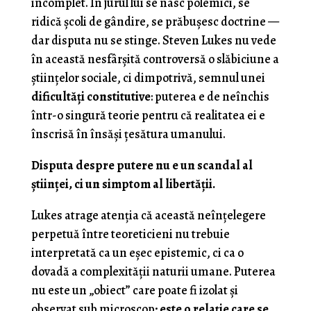
incomplet. În jurul lui se nasc polemici, se
ridică școli de gândire, se prăbușesc doctrine —
dar disputa nu se stinge. Steven Lukes nu vede
în această nesfârșită controversă o slăbiciune a
științelor sociale, ci dimpotrivă, semnul unei
dificultăți constitutive
: puterea e de neînchis
într-o singură teorie pentru că realitatea ei e
înscrisă în însăși țesătura umanului.
Disputa despre putere nu e un scandal al
științei, ci un simptom al libertății.
Lukes atrage atenția că această neînțelegere
perpetuă între teoreticieni nu trebuie
interpretată ca un eșec epistemic, ci ca o
dovadă a complexității naturii umane. Puterea
nu este un „obiect” care poate fi izolat și
observat sub microscop;
este o relație care se