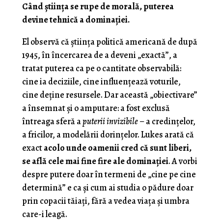
Când știința se rupe de morală, puterea
devine tehnică a dominației.
El observă că știința politică americană de după
1945, în încercarea de a deveni „exactă”, a
tratat puterea ca pe o cantitate observabilă:
cine ia deciziile, cine influențează voturile,
cine deține resursele. Dar această „obiectivare”
a însemnat și o amputare: a fost exclusă
întreaga sferă a
puterii invizibile
– a credințelor,
a fricilor, a modelării dorințelor. Lukes arată că
exact
acolo unde oamenii cred că sunt liberi,
se află cele mai fine fire ale dominației
. A vorbi
despre putere doar în termeni de „cine pe cine
determină” e ca și cum ai studia o pădure doar
prin copacii tăiați, fără a vedea viaţa şi umbra
care-i leagă.