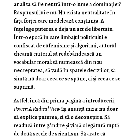
analiza să fie neutră într-o lume a dominației?
Răspunsul lui e nu. Nu există neutralitate în
fața forței care modelează conștiința.
A
înțelege puterea e deja un act de libertate.
Într-o epocă în care limbajul politicului e
confiscat de eufemisme și algoritmi, autorul
cheamă cititorul să redobândească un
vocabular moral: să numească din nou
nedreptatea, să vadă în spatele deciziilor, să
simtă nu doar ceea ce se spune, ci și ceea ce se
suprimă.
Astfel, încă din prima pagină a introducerii,
Power: A Radical View
își anunță miza:
nu doar
să explice puterea, ci să o deconspire
. Să
readucă între gândire și viață o legătură ruptă
de două secole de scientism. Să arate că