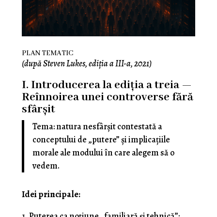
PLAN TEMATIC
(după Steven Lukes, ediția a III-a, 2021)
I. Introducerea la ediția a treia —
Reînnoirea unei controverse fără
sfârșit
Tema: natura nesfârșit contestată a
conceptului de „putere” și implicațiile
morale ale modului în care alegem să o
vedem.
Idei principale:
Puterea ca noțiune „familiară și tehnică”: