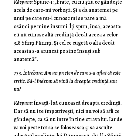
Răspuns:
Spune-i: „Frate, eu nu ştiu ce gândeşte
acela de care-mi vorbeşti. Şi a da anatemei pe
unul pe care nu-l cunosc mi se pare a mă
osândi pe mine însumi. Îţi spun, însă, aceasta:
eu nu cunosc altă credinţă decât aceea a celor
318 Sfinţi Părinţi. Şi cel ce cugetă o alta decât
aceasta s-a aruncat pe sine însuşi sub
anatemă”.
733.
Întrebare: Am un prieten de care s-a aflat că este
eretic. Să-l îndemn să vină la dreapta credinţă sau
nu?
Răspuns:
Învaţă-l să cunoască dreapta credinţă.
Dar să nu i te împotriveşti, nici nu voi să afli ce
gândeşte, ca să nu intre în tine otrava lui. Iar de
va voi peste tot să se folosească şi să asculte
adevărul credinţei lui Dumnezeu, du-l la Sfinţii