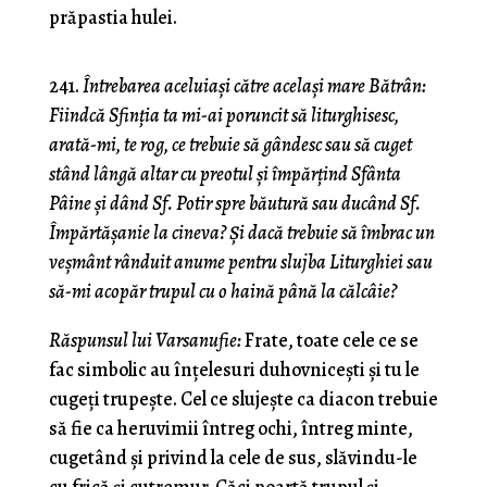
prăpastia hulei.
241.
Întrebarea aceluiaşi către acelaşi mare Bătrân:
Fiindcă Sfinţia ta mi-ai poruncit să liturghisesc,
arată-mi, te rog, ce trebuie să gândesc sau să cuget
stând lângă altar cu preotul şi împărţind Sfânta
Pâine şi dând Sf. Potir spre băutură sau ducând Sf.
Împărtăşanie la cineva? Şi dacă trebuie să îmbrac un
veşmânt rânduit anume pentru slujba Liturghiei sau
să-mi acopăr trupul cu o haină până la călcâie?
Răspunsul lui Varsanufie:
Frate, toate cele ce se
fac simbolic au înţelesuri duhovniceşti şi tu le
cugeţi tru­peşte. Cel ce slujeşte ca diacon trebuie
să fie ca heruvimii întreg ochi, întreg minte,
cugetând şi privind la cele de sus, slăvindu-le