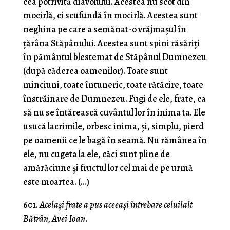
cea potrivită diavolului. Acestea nu scot din
mocirlă, ci scu­fundă în mocirlă. Acestea sunt
neghina pe care a semănat-o vrăjmaşul în
ţărâna Stăpânului. Acestea sunt spini răsăriţi
în pământul blestemat de Stăpânul Dumnezeu
(după căderea oamenilor). Toate sunt
minciuni, toate întuneric, toate rătăcire, toate
înstrăinare de Dumnezeu. Fugi de ele, frate, ca
să nu se întărească cuvântul lor în inima ta. Ele
usucă lacrimile, orbesc inima, şi, simplu, pierd
pe oamenii ce le bagă în seamă. Nu rămânea în
ele, nu cugeta la ele, căci sunt pline de
amărăciune şi fructul lor cel mai de pe urmă
este moartea. (…)
601.
Acelaşi frate a pus aceeaşi întrebare celuilalt
Bătrân, Avei Ioan.