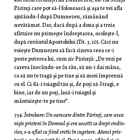
Părinţi care pot să-l folosească şi aşa te vei afla
ajutându-l după Dumnezeu, rămânând
nevătămat. Dar, dacă după a doua şi a treia
sfătuire nu primeşte îndreptarea, ocoleşte-l,
după cuvântul Apostolului (Tit. 3, 10). Căci nu
voieşte Dumnezeu să facă cineva ceea ce-i
peste puterea lui, cum zic Părinţii: „De vezi pe
careva înecându-se în râu, să nu-i dai mâna,
ca să nu te tragă şi pe tine şi să mori împreună
cu el. Ci dă-i toiagul tău şi, de poţi să-l tragi, e
bine, iar de nu poţi, lasă-i toiagul şi
mântuieşte-te pe tine”.
734.
Întrebare: Un oarecare dintre Părinţi, care avea
nişte prieteni în Domnul şi era socotit ca drept credin­
cios, s-a aflat ca fiind eretic în cugetare. Atunci prie­