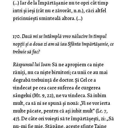
(…) Iar de la Împărtăşanie nu te opri cât timp
intri şi ieşi (cât nu e zăvorât, n.n.), căci altfel
pricinuieşti sminteală altora. (…)
170.
Dacă mi se întâmplă vreo nălucire în timpul
nopţii şi a doua zi am să iau Sfânta împărtăşanie, ce
trebuie să fac?
Răspunsul lui Ioan:
Să ne apropiem ca nişte
răniţi, nu ca nişte biru­itori; ca unii ce au mai
degrabă trebuinţă de doctor. Şi Cel ce a
vindecat pe cea care suferea de curgerea
sângelui (Mt. 9, 22), ne va vindeca. Să iubim
mult, ca să ni se spună şi nouă: „Vi se vor ierta
multe păcate, pentru că aţi iubit mult” (Lc. 7,
47). De câte ori voieşti să te împărtăşeşti, zi: „Să
nu-mi fie mie, Stăpâne, aceste sfinte Taine