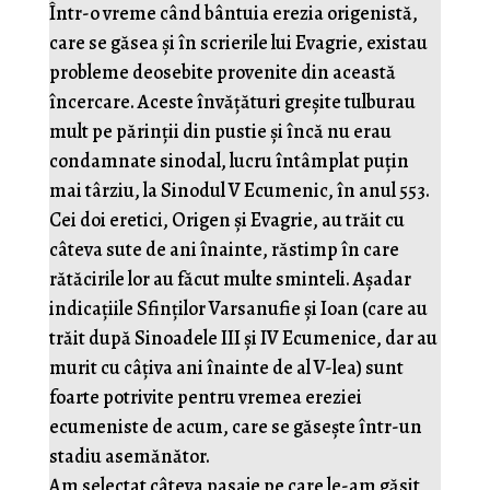
Într-o vreme când bântuia erezia origenistă,
care se găsea și în scrierile lui Evagrie, existau
probleme deosebite provenite din această
încercare. Aceste învățături greșite tulburau
mult pe părinții din pustie și încă nu erau
condamnate sinodal, lucru întâmplat puțin
mai târziu, la Sinodul V Ecumenic, în anul 553.
Cei doi eretici, Origen și Evagrie, au trăit cu
câteva sute de ani înainte, răstimp în care
rătăcirile lor au făcut multe sminteli. Așadar
indicațiile Sfinților Varsanufie și Ioan (care au
trăit după Sinoadele III și IV Ecumenice, dar au
murit cu câțiva ani înainte de al V-lea) sunt
foarte potrivite pentru vremea ereziei
ecumeniste de acum, care se găsește într-un
stadiu asemănător.
Am selectat câteva pasaje pe care le-am găsit