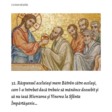
comentariu
32.
Răspunsul aceluiaşi mare Bătrân către acelaşi,
care l-a întrebat dacă trebuie să mănânce deosebit şi
să nu iasă Miercurea şi Vinerea la Sfânta
Împărtăşanie…