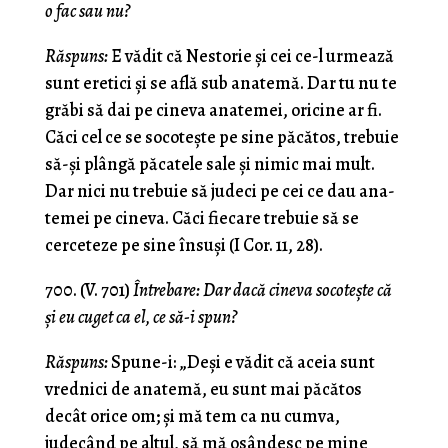
o fac sau nu?
Răspuns:
Ε vădit că Nestorie şi cei ce-l urmează
sunt eretici şi se află sub anatemă. Dar tu nu te
grăbi să dai pe cineva anatemei, oricine ar fi.
Căci cel ce se socoteşte pe sine păcătos, trebuie
să-şi plângă păcatele sale şi nimic mai mult.
Dar nici nu trebuie să judeci pe cei ce dau ana­
temei pe cineva. Căci fiecare trebuie să se
cerceteze pe sine însuşi (I Cor. 11, 28).
700. (V. 701)
Întrebare: Dar dacă cineva socoteşte că
şi eu cuget ca el, ce să-i spun?
Răspuns:
Spune-i: „Deşi e vădit că aceia sunt
vrednici de anatemă, eu sunt mai păcătos
decât orice om; şi mă tem ca nu cumva,
judecând pe altul, să mă osândesc pe mine