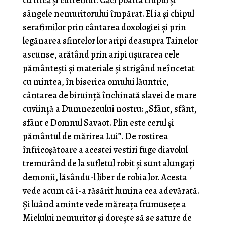
cu frică şi cutremur. Căci poartă trupul şi
sângele nemuritorului împărat. El ia şi chipul
serafimilor prin cântarea doxologiei şi prin
legănarea sfintelor lor aripi deasupra Tainelor
ascunse, arătând prin aripi uşurarea cele
pământeşti şi materiale şi strigând neîncetat
cu mintea, în biserica omului lăuntric,
cântarea de biruinţă închinată slavei de mare
cuviinţă a Dumnezeului nostru: „Sfânt, sfânt,
sfânt e Domnul Savaot. Plin este cerul şi
pământul de mărirea Lui”. De rostirea
înfricoşătoare a acestei vestiri fuge diavolul
tremurând de la sufletul robit şi sunt alungaţi
demonii, lăsându-l liber de robia lor. Acesta
vede acum că i-a răsărit lumina cea adevărată.
Şi luând aminte vede măreaţa frumuseţe a
Mielului nemuritor şi doreşte să se sature de