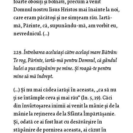
foarte obosiţi şi bolnavi, precum a venit
Domnul nostru Iisus Hristos mai înainte la noi,
care eram păcătoşi şi ne simţeam rău. Iartă-
mă, Părinte, că, supunându-mă, am vorbit eu,
nevrednicul. (…)
229.
Întrebarea aceluiaşi către acelaşi mare Bătrân:
Te rog, Părinte, iartă-mă pentru Domnul, că gândul
hulei a pus stăpânire pe mine. Şi roagă-te pentru
mine să mă îndrept.
(…) Şi nu mai cădea iarăşi în aceasta, „ca să nu
ţi se întâmple ceva şi mai rău” (In. 5, 19). Căci
din învârtoşarea inimii ai venit la mânie şi de la
mânie la reţinerea de la Sfânta Împărtăşanie.
Şi, odată ce ai fost luat cu desăvârşire în
stăpânire de pornirea aceasta, ai căzut în