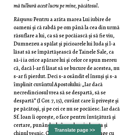
mă tulbură acest lucru pe mine, păcătosul.
Răspuns:
Pentru a arăta marea Lui iubire de
oameni şi că rabdă pe om până la cea din urmă
răsuflare a lui, ca să se pocăiască şi să fie viu,
Dumnezeu a spălat şi picioarele lui Iuda şi l-a
lăsat să se împărtăşească de Tainele Sale, ca
să-i ia orice apărare lui şi celor ce spun mereu
că, dacă l-ar fi lăsat să se bucure de acestea, nu
s-ar fi pierdut. Deci s-a osândit el însuşi şi s-a
împlinit cuvântul Apostolului: „Iar dacă
necredinciosul vrea să se despartă, să se
despartă” (I Cor. 7, 15), cuvânt care îi priveşte şi
pe păcătoşi, şi pe cei ce nu se pocăiesc. Iar dacă
Sf. Ioan îi opreşte, o face pentru învăţătură şi
certare, punându-le în vedere judecata şi
Translate page >>
chinul veşnic. Căci n-a spus că îi respinge cu