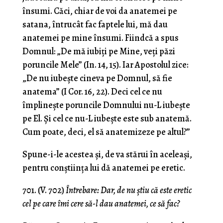
însumi. Căci, chiar de voi da anatemei pe
satana, întrucât fac faptele lui, mă dau
anatemei pe mine însumi. Fiindcă a spus
Domnul: „De mă iubiţi pe Mine, veţi păzi
poruncile Mele” (In. 14, 15). Iar Apostolul zice:
„De nu iubeşte cineva pe Domnul, să fie
anatema” (I Cor. 16, 22). Deci cel ce nu
împlineşte poruncile Domnului nu-L iubeşte
pe El. Şi cel ce nu-L iubeşte este sub ana­temă.
Cum poate, deci, el să anatemizeze pe altul?”
Spune-i-le acestea şi, de va stărui în aceleaşi,
pentru conştiinţa lui dă anatemei pe eretic.
701. (V. 702)
Întrebare: Dar, de nu ştiu că este eretic
cel pe care îmi cere să-l dau anatemei, ce să fac?