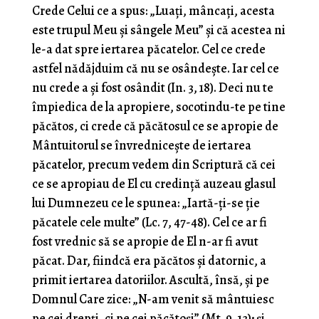
Crede Celui ce a spus: „Luaţi, mâncaţi, acesta
este trupul Meu şi sângele Meu” şi că acestea ni
le-a dat spre iertarea păcatelor. Cel ce crede
astfel nădăjduim că nu se osândeşte. Iar cel ce
nu crede a şi fost osândit (In. 3, 18). Deci nu te
împiedica de la apropiere, socotindu-te pe tine
păcătos, ci crede că păcătosul ce se apropie de
Mântuitorul se învredniceşte de iertarea
păcatelor, precum vedem din Scriptură că cei
ce se apropiau de El cu credinţă auzeau glasul
lui Dumnezeu ce le spunea: „Iartă-ţi-se ţie
păcatele cele multe” (Lc. 7, 47-48). Cel ce ar fi
fost vrednic să se apropie de El n-ar fi avut
păcat. Dar, fiindcă era păcătos şi datornic, a
primit iertarea datoriilor. Ascultă, însă, şi pe
Domnul Care zice: „N-am venit să mântuiesc
pe cei drepţi, ci pe cei păcătoşi” (Mt. 9, 13); şi