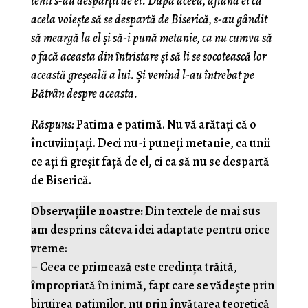
tenii s-au despărţit de el. După aceea, aflând ei că
acela voieşte să se despartă de Biserică, s-au gândit
să meargă la el şi să-i pună metanie, ca nu cumva să
o facă aceasta din întristare şi să li se socotească lor
această greşeală a lui. Şi venind l-au întrebat pe
Bătrân despre aceasta.
Răspuns:
Patima e patimă. Nu vă arătaţi că o
încuviinţaţi. Deci nu-i puneţi metanie, ca unii
ce aţi fi greşit faţă de el, ci ca să nu se despartă
de Biserică.
Observațiile noastre:
Din textele de mai sus
am desprins câteva idei adaptate pentru orice
vreme:
– Ceea ce primează este credința trăită,
împropriată în inimă, fapt care se vădește prin
biruirea patimilor, nu prin învățarea teoretică