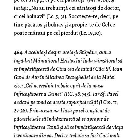
iarăşi: „Nu au trebuinţă cei sănătoşi de doctor,
ci cei bolnavi” (Lc. 5, 31). Socoteşte-te, deci, pe
tine păcătos şi bolnav şi apropie-te de Cel ce
poate mântui pe cel pierdut (Lc. 19,10).
464.
A aceluiaşi despre acelaşi: Stăpâne, cum a
îngăduit Mântuitorul Hristos lui Iuda vânzătorul să
se împărtăşească de Cina cea de taină? Căci Sf. Ioan
Gură de Aur în tâlcuirea Evangheliei de la Matei
zice: „Cel nevrednic trebuie oprit de la masa
înfricoşătoare a Tainei” (P.G. 58, 743). Iar Sf. Pavel
declară pe unul ca acesta supus judecăţii (I Cor. 11,
27-28).
Prin acesta nu-l lasă pe cel conştient de
păcatele sale să îndrăznească să se apropie de
înfricoşătoarea Taină şi să se împărtăşească de viaţa
izvorâtoare din ea. Deci ce trebuie să fac? Căci mult