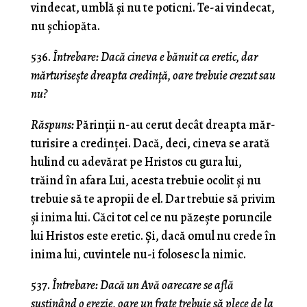
vindecat, umblă şi nu te poticni. Te-ai vindecat,
nu şchiopăta.
536.
Întrebare:
Dacă cineva e bănuit ca eretic, dar
mărturiseşte dreapta credinţă, oare trebuie crezut sau
nu?
Răspuns:
Părinţii n-au cerut decât dreapta măr­
turisire a credinţei. Dacă, deci, cineva se arată
hulind cu adevărat pe Hristos cu gura lui,
trăind în afara Lui, acesta trebuie ocolit şi nu
trebuie să te apropii de el. Dar trebuie să privim
şi inima lui. Căci tot cel ce nu păzeşte poruncile
lui Hristos este eretic. Şi, dacă omul nu crede în
inima lui, cuvintele nu-i folosesc la nimic.
537.
Întrebare: Dacă un Avă oarecare se află
susţinând o erezie, oare un frate trebuie să plece de la