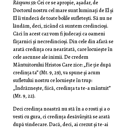
Răspuns 59:
Cei ce se apropie, aşadar, de
Doctorul nostru cel mare sunt luminaţi de El şi
El îi vindecă de toate bolile sufleteşti. Să nu ne
lăudăm, deci, zicând că suntem credincioşi.
Căci în acest caz vom fi judecaţi ca oameni
făţarnici şi necredincioşi. Din cele din afară se
arată credinţa cea nearătată, care locuieşte în
cele ascunse ale inimii. De credem
Mântuitorului Hristos Care zice: „Fie ţie după
credinţa ta” (Mt. 9, 29), va spune şi acum
sufletului nostru ce locuieşte în trup:
„Îndrăzneşte, fiică, credinţa ta te-a mântuit”
(Mt. 9, 22).
Deci credinţa noastră nu stă în a o rosti şi a o
vesti cu gura, ci cre­dinţa desăvârşită se arată
după vindecare. Dacă, deci, ai crezut şi te-ai