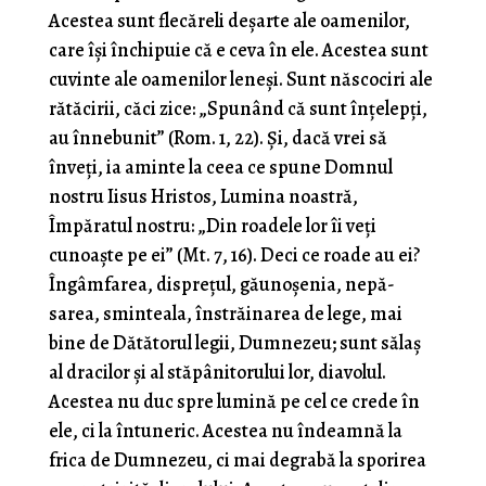
Acestea sunt flecăreli deşarte ale oamenilor,
care îşi închipuie că e ceva în ele. Acestea sunt
cuvinte ale oamenilor leneşi. Sunt născociri ale
rătăcirii, căci zice: „Spunând că sunt înţelepţi,
au înnebunit” (Rom. 1, 22). Şi, dacă vrei să
înveţi, ia aminte la ceea ce spune Domnul
nostru Iisus Hristos, Lumina noastră,
Împăratul nostru: „Din roadele lor îi veţi
cunoaşte pe ei” (Mt. 7, 16). Deci ce roade au ei?
Îngâmfarea, dispreţul, găunoşenia, nepă­
sarea, sminteala, înstrăinarea de lege, mai
bine de Dătă­torul legii, Dumnezeu; sunt sălaş
al dracilor şi al stăpânitorului lor, diavolul.
Acestea nu duc spre lumină pe cel ce crede în
ele, ci la întuneric. Acestea nu îndeamnă la
frica de Dumnezeu, ci mai degrabă la sporirea