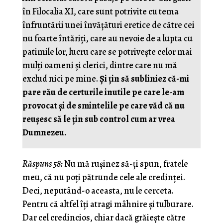
în Filocalia XI, care sunt potrivite cu tema
înfruntării unei învățături eretice de către cei
nu foarte întăriți, care au nevoie de a lupta cu
patimile lor, lucru care se potrivește celor mai
mulți oameni și clerici, dintre care nu mă
exclud nici pe mine.
Și țin să subliniez că-mi
pare rău de certurile inutile pe care le-am
provocat și de smintelile pe care văd că nu
reușesc să le țin sub control cum ar vrea
Dumnezeu.
Răspuns 58:
Nu mă ruşinez să-ţi spun, fratele
meu, că nu poţi pătrunde cele ale credinţei.
Deci, neputând-o aceasta, nu le cerceta.
Pentru că altfel îţi atragi mâhnire şi tulburare.
Dar cel credincios, chiar dacă grăieşte către