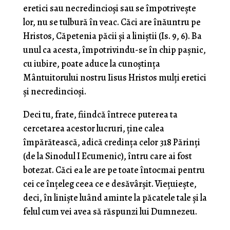
eretici sau necredincioşi sau se împotriveşte
lor, nu se tulbură în veac. Căci are înăuntru pe
Hristos, Căpetenia păcii şi a liniştii (Is. 9, 6). Ba
unul ca acesta, împotrivindu-se în chip paşnic,
cu iubire, poate aduce la cunoştinţa
Mântuitorului nostru Iisus Hristos mulţi eretici
şi necredincioşi.
Deci tu, frate, fiindcă întrece puterea ta
cercetarea acestor lucruri, ţine calea
împărătească, adică credinţa celor 318 Părinţi
(de la Sinodul I Ecumenic), întru care ai fost
botezat. Căci ea le are pe toate întocmai pentru
cei ce înţeleg ceea ce e desăvârşit. Vieţuieşte,
deci, în linişte luând aminte la păcatele tale şi la
felul cum vei avea să răspunzi lui Dumnezeu.