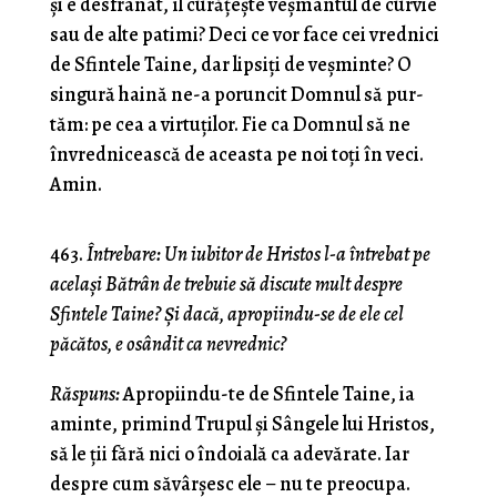
şi e desfrânat, îl curăţeşte veşmântul de curvie
sau de alte patimi? Deci ce vor face cei vrednici
de Sfintele Taine, dar lipsiţi de veşminte? O
singură haină ne-a poruncit Domnul să pur­
tăm: pe cea a virtuţilor. Fie ca Domnul să ne
învredni­cească de aceasta pe noi toţi în veci.
Amin.
463.
Întrebare: Un iubitor de Hristos l-a întrebat pe
acelaşi Bătrân de trebuie să discute mult despre
Sfintele Taine? Şi dacă, apropiindu-se de ele cel
păcătos, e osândit ca nevrednic?
Răspuns:
Apropiindu-te de Sfintele Taine, ia
aminte, primind Trupul şi Sângele lui Hristos,
să le ţii fără nici o îndoială ca adevărate. Iar
despre cum săvârşesc ele – nu te preocupa.