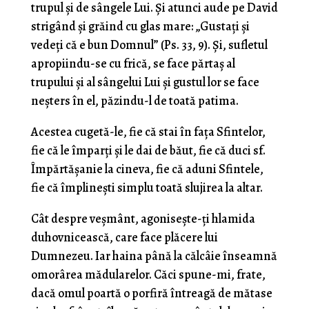
trupul şi de sângele Lui. Şi atunci aude pe David
strigând şi grăind cu glas mare: „Gustaţi şi
vedeţi că e bun Domnul” (Ps. 33, 9). Şi, sufletul
apropiindu-se cu frică, se face părtaş al
trupului şi al sângelui Lui şi gustul lor se face
neşters în el, păzindu-l de toată patima.
Acestea cugetă-le, fie că stai în faţa Sfintelor,
fie că le împarţi şi le dai de băut, fie că duci sf.
Împărtăşanie la cineva, fie că aduni Sfintele,
fie că împlineşti simplu toată slujirea la altar.
Cât despre veşmânt, agoniseşte-ţi hlamida
duhovnicească, care face plăcere lui
Dumnezeu. Iar haina până la călcâie înseamnă
omorârea mădularelor. Căci spune-mi, frate,
dacă omul poartă o porfiră întreagă de mătase