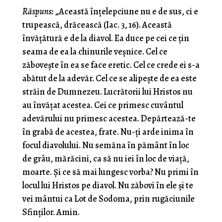
Răspuns:
„Această înţelepciune nu e de sus, ci e
trupească, drăcească (Iac. 3, 16). Această
învăţătură e de la diavol. Ea duce pe cei ce ţin
seama de ea la chinurile veşnice. Cel ce
zăboveşte în ea se face eretic. Cel ce crede ei s-a
abătut de la adevăr. Cel ce se alipeşte de ea este
străin de Dumnezeu. Lucrătorii lui Hristos nu
au învăţat acestea. Cei ce pri­mesc cuvântul
adevărului nu primesc acestea. Depărtează-te
în grabă de acestea, frate. Nu-ţi arde inima în
focul diavolului. Nu semăna în pământ în loc
de grâu, mărăcini, ca să nu iei în loc de viaţă,
moarte. Şi ce să mai lungesc vorba? Nu primi în
locul lui Hristos pe diavol. Nu zăbovi în ele şi te
vei mântui ca Lot de Sodoma, prin rugăciunile
Sfinţilor. Amin.