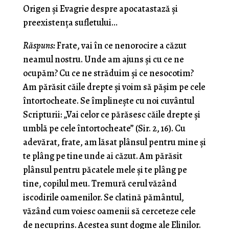
Origen și Evagrie despre apocatastază și
preexistența sufletului…
Răspuns:
Frate, vai în ce nenorocire a căzut
neamul nostru. Unde am ajuns şi cu ce ne
ocupăm? Cu ce ne străduim şi ce nesocotim?
Am părăsit căile drepte şi voim să păşim pe cele
întortocheate. Se împlineşte cu noi cuvântul
Scripturii: „Vai celor ce părăsesc căile drepte şi
umblă pe cele întortocheate” (Sir. 2, 16). Cu
adevărat, frate, am lăsat plânsul pentru mine şi
te plâng pe tine unde ai căzut. Am părăsit
plânsul pentru păcatele mele şi te plâng pe
tine, copilul meu. Tremură cerul văzând
iscodirile oamenilor. Se clatină pământul,
văzând cum voiesc oamenii să cerceteze cele
de necuprins. Acestea sunt dogme ale Elinilor.