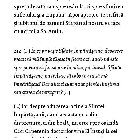
spre judecată sau spre osândă, ci spre sfinţirea
sufletului şi a trupului”. Apoi apropie-te cu frică
şi iubitorul de oameni Stăpân al nostru va face
cu noi mila Sa. Amin.
212. (…)
În ce priveşte Sfânta Împărtăşanie, deoarece
vreau să mă împărtăşesc în fiecare zi, dacă-mi este
spre povară să fac să urce la mine, păcătosul, Sfânta
Împărtăşanie, nu trebuie să cobor eu ca să mă
împărtăşesc? Dar atunci cum nu se pierde liniştirea
sau starea de retragere?
(…)
(…) Iar despre aducerea la tine a Sfintei
Împărtăşanii, când aceasta nu e din
dispreţuire, ci din boală, nu este spre osândă.
Căci Căpetenia doctorilor vine El Însuşi la cei