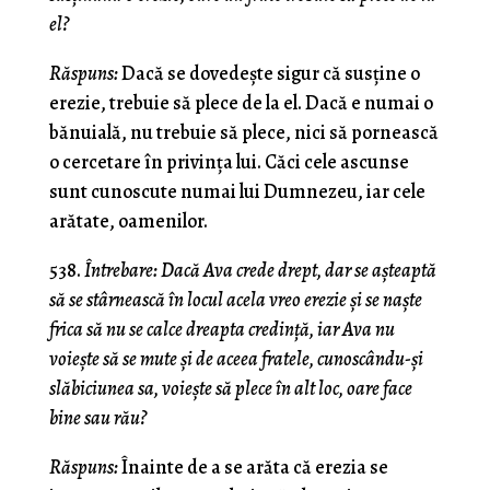
el?
Răspuns:
Dacă se dovedeşte sigur că susţine o
erezie, trebuie să plece de la el. Dacă e numai o
bănuială, nu trebuie să plece, nici să pornească
o cercetare în privinţa lui. Căci cele ascunse
sunt cunoscute numai lui Dumnezeu, iar cele
arătate, oamenilor.
538.
Întrebare: Dacă Ava crede drept, dar se aşteaptă
să se stârnească în locul acela vreo erezie şi se naşte
frica să nu se calce dreapta credinţă, iar Ava nu
voieşte să se mute şi de aceea fratele, cunoscându-şi
slăbiciunea sa, voieşte să plece în alt loc, oare face
bine sau rău?
Răspuns:
Înainte de a se arăta că erezia se