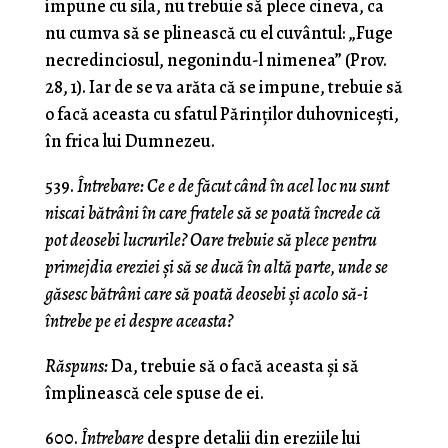
impune cu sila, nu trebuie să plece cineva, ca
nu cumva să se plinească cu el cuvântul: „Fuge
necredinciosul, negonindu-l nime­nea” (Prov.
28, 1). Iar de se va arăta că se impune, trebuie să
o facă aceasta cu sfatul Părinţilor duhovniceşti,
în frica lui Dumnezeu.
539.
Întrebare: Ce e de făcut când în acel loc nu sunt
niscai bătrâni în care fratele să se poată încrede că
pot deosebi lucrurile? Oare trebuie să plece pentru
primejdia ereziei şi să se ducă în altă parte, unde se
găsesc bătrâni care să poată deosebi şi acolo să-i
întrebe pe ei despre aceasta?
Răspuns:
Da, trebuie să o facă aceasta şi să
împli­nească cele spuse de ei.
600.
Întrebare
despre detalii din ereziile lui