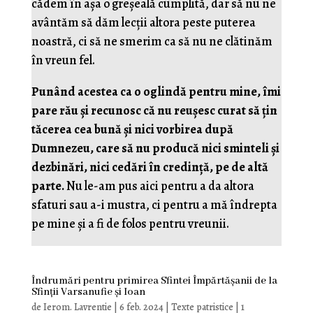
cădem în așa o greșeală cumplită, dar să nu ne
avântăm să dăm lecții altora peste puterea
noastră, ci să ne smerim ca să nu ne clătinăm
în vreun fel.
Punând acestea ca o oglindă pentru mine, îmi
pare rău și recunosc că nu reușesc curat să țin
tăcerea cea bună și nici vorbirea după
Dumnezeu, care să nu producă nici sminteli și
dezbinări, nici cedări în credință, pe de altă
parte.
Nu le-am pus aici pentru a da altora
sfaturi sau a-i mustra, ci pentru a mă îndrepta
pe mine și a fi de folos pentru vreunii.
Îndrumări pentru primirea Sfintei Împărtășanii de la
Sfinții Varsanufie și Ioan
de
Ierom. Lavrentie
|
6 feb. 2024
|
Texte patristice
|
1