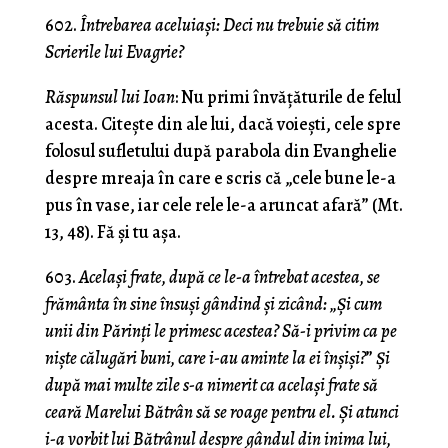
602.
Întrebarea aceluiaşi: Deci nu trebuie să citim
Scrierile lui Evagrie?
Răspunsul lui Ioan
: Nu primi învăţăturile de felul
acesta. Citeşte din ale lui, dacă voieşti, cele spre
folosul sufletului după parabola din Evanghelie
despre mreaja în care e scris că „cele bune le-a
pus în vase, iar cele rele le-a aruncat afară” (Mt.
13, 48). Fă şi tu aşa.
603.
Acelaşi frate, după ce le-a întrebat acestea, se
frământa în sine însuşi gândind şi zicând: „Şi cum
unii din Părinţi le primesc acestea? Să-i privim ca pe
nişte călugări buni, care i-au aminte la ei înşişi?
”
Şi
după mai multe zile s-a nimerit ca acelaşi frate să
ceară Marelui Bătrân să se roage pentru el. Şi atunci
i-a vorbit lui Bătrânul despre gândul din inima lui,