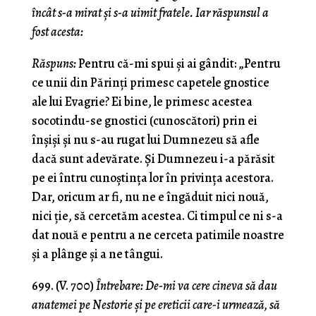
încât s-a mirat şi s-a uimit fratele. Iar răspunsul a
fost acesta:
Răspuns:
Pentru că-mi spui şi ai gândit: „Pentru
ce unii din Părinţi primesc capetele gnostice
ale lui Evagrie? Ei bine, le primesc acestea
socotindu-se gnostici (cunos­cători) prin ei
înşişi şi nu s-au rugat lui Dumnezeu să afle
dacă sunt adevărate. Şi Dumnezeu i-a părăsit
pe ei întru cunoştinţa lor în privinţa acestora.
Dar, oricum ar fi, nu ne e îngăduit nici nouă,
nici ţie, să cercetăm acestea. Ci timpul ce ni s-a
dat nouă e pentru a ne cerceta patimile noastre
şi a plânge şi a ne tângui.
699. (V. 700)
Întrebare: De-mi va cere cineva să dau
anatemei pe Nestorie şi pe ereticii care-i urmează, să