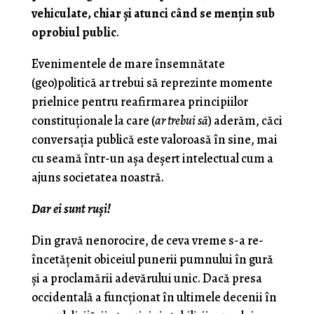
vehiculate, chiar şi atunci când se menţin sub
oprobiul public
.
Evenimentele de mare însemnătate
(geo)politică ar trebui să reprezinte momente
prielnice pentru reafirmarea principiilor
constituţionale la care (
ar trebui să
) aderăm, căci
conversaţia publică este valoroasă în sine, mai
cu seamă într-un aşa deşert intelectual cum a
ajuns societatea noastră.
Dar ei sunt ruşi!
Din gravă nenorocire, de ceva vreme s-a re-
încetăţenit obiceiul punerii pumnului în gură
şi a proclamării adevărului unic. Dacă presa
occidentală a funcţionat în ultimele decenii în