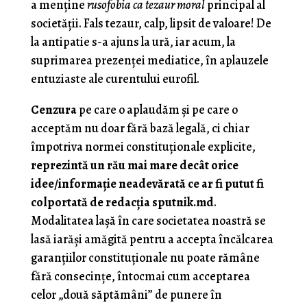
a menţine
rusofobia ca tezaur moral
principal al
societăţii. Fals tezaur, calp, lipsit de valoare! De
la antipatie s-a ajuns la ură, iar acum, la
suprimarea prezenţei mediatice, în aplauzele
entuziaste ale curentului eurofil.
Cenzura
pe care o aplaudăm şi pe care o
acceptăm nu doar fără bază legală, ci chiar
împotriva normei constituţionale explicite,
reprezintă un rău mai mare decât orice
idee/informaţie neadevărată ce ar fi putut fi
colportată de redacţia sputnik.md
.
Modalitatea laşă în care societatea noastră se
lasă iarăşi amăgită pentru a accepta încălcarea
garanţiilor constituţionale nu poate rămâne
fără consecinţe, întocmai cum acceptarea
celor „două săptămâni” de punere în