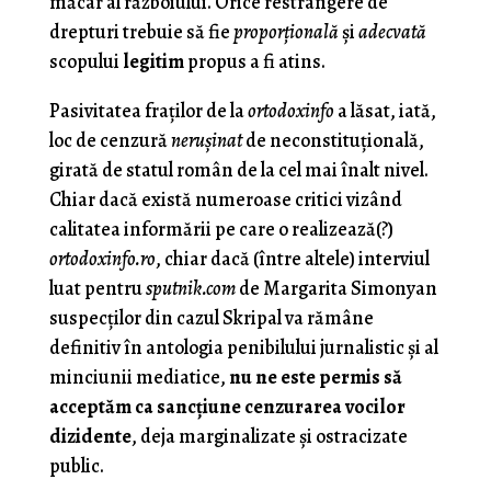
măcar al războiului. Orice restrângere de
drepturi trebuie să fie
proporţională
şi
adecvată
scopului
legitim
propus a fi atins.
Pasivitatea fraţilor de la
ortodoxinfo
a lăsat, iată,
loc de cenzură
neruşinat
de neconstituţională,
girată de statul român de la cel mai înalt nivel.
Chiar dacă există numeroase critici vizând
calitatea informării pe care o realizează(?)
ortodoxinfo.ro
, chiar dacă (între altele) interviul
luat pentru
sputnik.com
de Margarita Simonyan
suspecţilor din cazul Skripal va rămâne
definitiv în antologia penibilului jurnalistic şi al
minciunii mediatice,
nu ne este permis să
acceptăm ca sancţiune cenzurarea vocilor
dizidente
, deja marginalizate şi ostracizate
public.