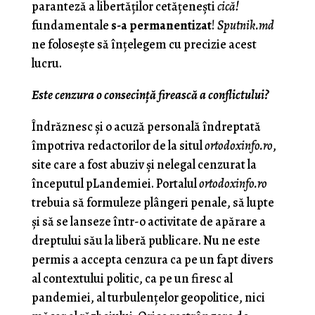
paranteză a libertăţilor cetăţeneşti
cică!
fundamentale
s-a permanentizat
!
Sputnik.md
ne foloseşte să înţelegem cu precizie acest
lucru.
Este cenzura o consecinţă firească a conflictului?
Îndrăznesc şi o acuză personală îndreptată
împotriva redactorilor de la situl
ortodoxinfo.ro
,
site care a fost abuziv şi nelegal cenzurat la
începutul pLandemiei. Portalul
ortodoxinfo.ro
trebuia să formuleze plângeri penale, să lupte
şi să se lanseze într-o activitate de apărare a
dreptului său la liberă publicare. Nu ne este
permis a accepta cenzura ca pe un fapt divers
al contextului politic, ca pe un firesc al
pandemiei, al turbulenţelor geopolitice, nici