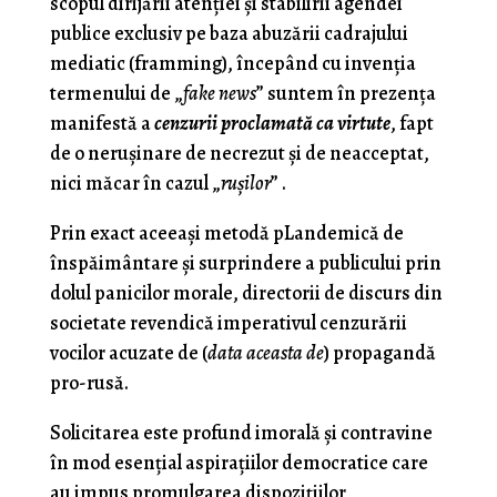
scopul dirijării atenţiei şi stabilirii agendei
publice exclusiv pe baza abuzării cadrajului
mediatic (framming), începând cu invenţia
termenului de „
fake news
” suntem în prezenţa
manifestă a
cenzurii proclamată ca virtute
, fapt
de o neruşinare de necrezut şi de neacceptat,
nici măcar în cazul „
ruşilor
” .
Prin exact aceeaşi metodă pLandemică de
înspăimântare şi surprindere a publicului prin
dolul panicilor morale, directorii de discurs din
societate revendică imperativul cenzurării
vocilor acuzate de (
data aceasta de
) propagandă
pro-rusă.
Solicitarea este profund imorală şi contravine
în mod esenţial aspiraţiilor democratice care
au impus promulgarea dispoziţiilor