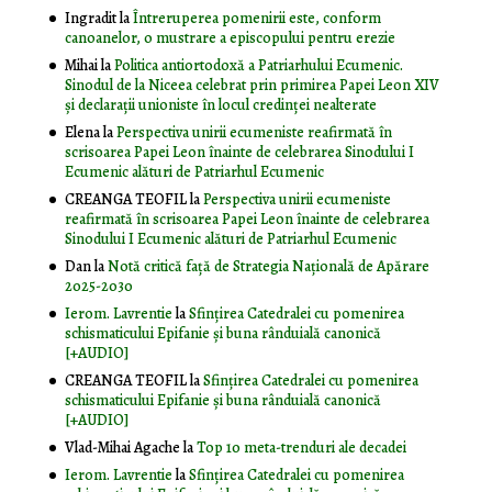
Ingradit
la
Întreruperea pomenirii este, conform
canoanelor, o mustrare a episcopului pentru erezie
Mihai
la
Politica antiortodoxă a Patriarhului Ecumenic.
Sinodul de la Niceea celebrat prin primirea Papei Leon XIV
și declarații unioniste în locul credinței nealterate
Elena
la
Perspectiva unirii ecumeniste reafirmată în
scrisoarea Papei Leon înainte de celebrarea Sinodului I
Ecumenic alături de Patriarhul Ecumenic
CREANGA TEOFIL
la
Perspectiva unirii ecumeniste
reafirmată în scrisoarea Papei Leon înainte de celebrarea
Sinodului I Ecumenic alături de Patriarhul Ecumenic
Dan
la
Notă critică faţă de Strategia Naţională de Apărare
2025-2030
Ierom. Lavrentie
la
Sfințirea Catedralei cu pomenirea
schismaticului Epifanie și buna rânduială canonică
[+AUDIO]
CREANGA TEOFIL
la
Sfințirea Catedralei cu pomenirea
schismaticului Epifanie și buna rânduială canonică
[+AUDIO]
Vlad-Mihai Agache
la
Top 10 meta-trenduri ale decadei
Ierom. Lavrentie
la
Sfințirea Catedralei cu pomenirea