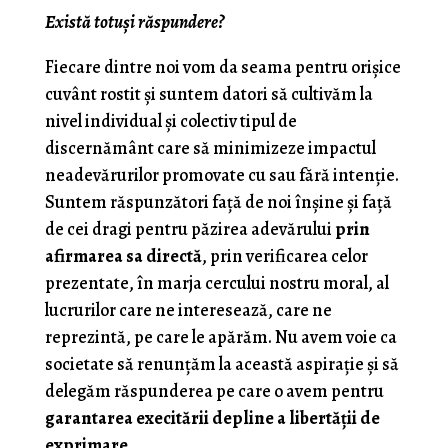
Există totuşi răspundere?
Fiecare dintre noi vom da seama pentru orişice
cuvânt rostit şi suntem datori să cultivăm la
nivel individual şi colectiv tipul de
discernământ care să minimizeze impactul
neadevărurilor promovate cu sau fără intenţie.
Suntem răspunzători faţă de noi înşine şi faţă
de cei dragi pentru păzirea adevărului
prin
afirmarea sa directă
, prin verificarea celor
prezentate, în marja cercului nostru moral, al
lucrurilor care ne interesează, care ne
reprezintă, pe care le apărăm. Nu avem voie ca
societate să renunţăm la această aspiraţie şi să
delegăm răspunderea pe care o avem pentru
garantarea execitării depline a libertăţii de
exprimare
.