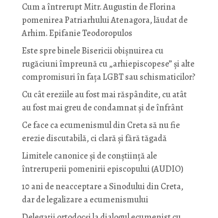
Cum a întrerupt Mitr. Augustin de Florina
pomenirea Patriarhului Atenagora, lăudat de
Arhim. Epifanie Teodoropulos
Este spre binele Bisericii obișnuirea cu
rugăciuni împreună cu „arhiepiscopese” și alte
compromisuri în fața LGBT sau schismaticilor?
Cu cât ereziile au fost mai răspândite, cu atât
au fost mai greu de condamnat și de înfrânt
Ce face ca ecumenismul din Creta să nu fie
erezie discutabilă, ci clară și fără tăgadă
Limitele canonice și de conștiință ale
întreruperii pomenirii episcopului (AUDIO)
10 ani de neacceptare a Sinodului din Creta,
dar de legalizare a ecumenismului
Delegații ortodocși la dialogul ecumenist cu