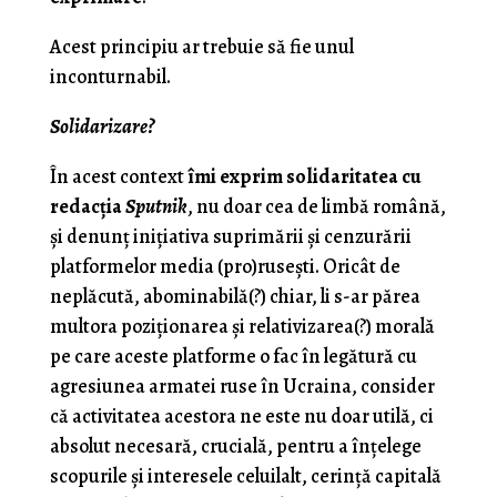
Acest principiu ar trebuie să fie unul
inconturnabil.
Solidarizare?
În acest context
îmi exprim solidaritatea cu
redacţia
Sputnik
, nu doar cea de limbă română,
şi denunţ iniţiativa suprimării şi cenzurării
platformelor media (pro)ruseşti. Oricât de
neplăcută, abominabilă(?) chiar, li s-ar părea
multora poziţionarea şi relativizarea(?) morală
pe care aceste platforme o fac în legătură cu
agresiunea armatei ruse în Ucraina, consider
că activitatea acestora ne este nu doar utilă, ci
absolut necesară, crucială, pentru a înţelege
scopurile şi interesele celuilalt, cerinţă capitală