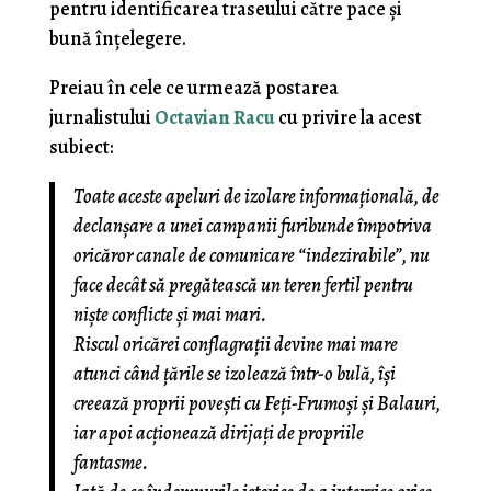
pentru identificarea traseului către pace şi
bună înţelegere.
Preiau în cele ce urmează postarea
jurnalistului
Octavian Racu
cu privire la acest
subiect:
Toate aceste apeluri de izolare informațională, de
declanșare a unei campanii furibunde împotriva
oricăror canale de comunicare “indezirabile”, nu
face decât să pregătească un teren fertil pentru
niște conflicte și mai mari.
Riscul oricărei conflagrații devine mai mare
atunci când țările se izolează într-o bulă, își
creează proprii povești cu Feți-Frumoși și Balauri,
iar apoi acționează dirijați de propriile
fantasme.