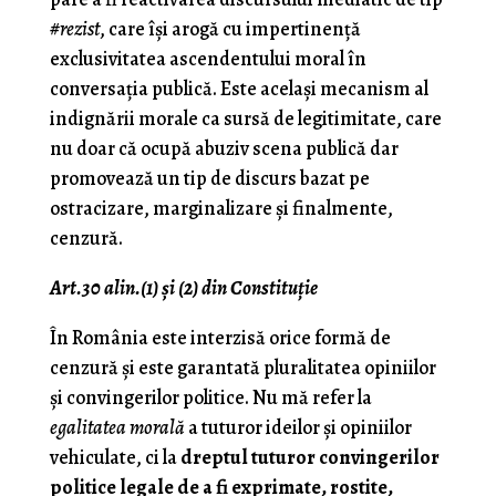
#rezist
, care îşi arogă cu impertinenţă
exclusivitatea ascendentului moral în
conversaţia publică. Este acelaşi mecanism al
indignării morale ca sursă de legitimitate, care
nu doar că ocupă abuziv scena publică dar
promovează un tip de discurs bazat pe
ostracizare, marginalizare şi finalmente,
cenzură.
Art.30 alin.(1) şi (2) din Constituţie
În România este interzisă orice formă de
cenzură şi este garantată pluralitatea opiniilor
şi convingerilor politice. Nu mă refer la
egalitatea morală
a tuturor ideilor şi opiniilor
vehiculate, ci la
dreptul tuturor convingerilor
politice legale de a fi exprimate, rostite,