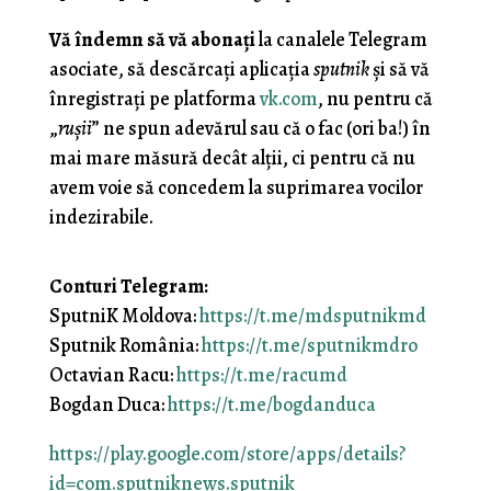
Vă îndemn să vă abonaţi
la canalele Telegram
asociate, să descărcaţi aplicaţia
sputnik
şi să vă
înregistraţi pe platforma
vk.com
, nu pentru că
„
ruşii
” ne spun adevărul sau că o fac (ori ba!) în
mai mare măsură decât alţii, ci pentru că nu
avem voie să concedem la suprimarea vocilor
indezirabile.
Conturi Telegram:
SputniK Moldova:
https://t.me/mdsputnikmd
Sputnik România:
https://t.me/sputnikmdro
Octavian Racu:
https://t.me/racumd
Bogdan Duca:
https://t.me/bogdanduca
https://play.google.com/store/apps/details?
id=com.sputniknews.sputnik