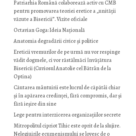
Patriarhia Română colaborează activ cu CMB
pentru promovarea teoriei eretice a „unității
văzute a Bisericii”. Vizite oficiale
Octavian Goga: Ideia Naţională
Anatomia degradării civice și politice
Ereticii vremurilor de pe urmă nu vor respinge
vădit dogmele, ci vor răstălmăci învățătura
Bisericii (Cuviosul Anatolie cel Bătrân de la
Optina)
Căutarea mântuirii este lucrul de căpătâi chiar
și în apărarea credinței, fără compromis, dar și
fără ieșire din sine
Lege pentru interzicerea organizaţiilor secrete
Mitropolitul cipriot Tihic este oprit de la slujire.
Nelegiuirile ecumenismului se lovesc de o