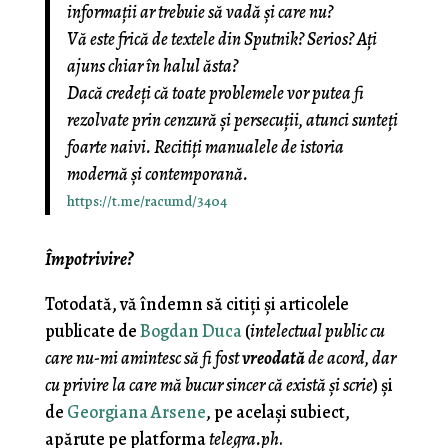
informații ar trebuie să vadă și care nu?
Vă este frică de textele din Sputnik? Serios? Ați
ajuns chiar în halul ăsta?
Dacă credeți că toate problemele vor putea fi
rezolvate prin cenzură și persecuții, atunci sunteți
foarte naivi. Recitiți manualele de istoria
modernă și contemporană.
https://t.me/racumd/3404
Împotrivire?
Totodată, vă îndemn să citiţi şi articolele
publicate de
Bogdan Duca
(
intelectual public cu
care nu-mi amintesc să fi fost
vreodată
de acord, dar
cu privire la care mă bucur sincer că există şi scrie
) şi
de
Georgiana Arsene
, pe acelaşi subiect,
apărute pe platforma
telegra.ph
.