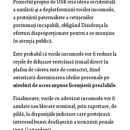
Proiectul propus de USR reia ideea occidentală
a anulării și a deplatformării vocilor incomode,
a protejării paternaliste a cetățenilor
prezumați incapabili, obligând Disidența la
eforturi disproporționate pentru a se menține
în atenția publică.
Este probabil că vocile incomode vor fi reduse la
rețele de difuzare restrânsă (email direct în
plafon de câteva sute de contacte), fiind
autorizată diseminarea ideilor personale pe
niveluri de acces supuse licențierii prealabile
.
Finalmente, vocile cu adevărat incomode vor fi
anulate sau blocate nominal, prin raportare, de
pildă, la dispozițiile judiciare care protejează
interesul bunei desfășurări a urmăririi penale
(eng. Gag orders).