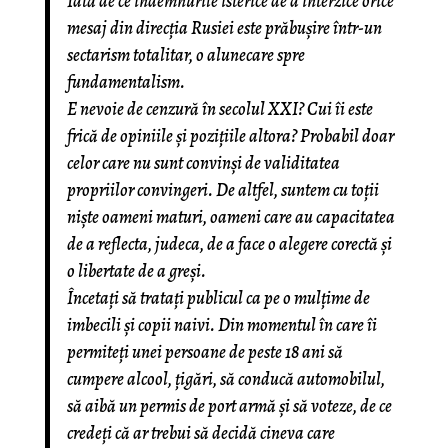
Iată de ce îndemnurile isterice de a interzice orice
mesaj din direcția Rusiei este prăbușire într-un
sectarism totalitar, o alunecare spre
fundamentalism.
E nevoie de cenzură în secolul XXI? Cui îi este
frică de opiniile și pozițiile altora? Probabil doar
celor care nu sunt convinși de validitatea
propriilor convingeri. De altfel, suntem cu toții
niște oameni maturi, oameni care au capacitatea
de a reflecta, judeca, de a face o alegere corectă și
o libertate de a greși.
Încetați să tratați publicul ca pe o mulțime de
imbecili și copii naivi. Din momentul în care îi
permiteți unei persoane de peste 18 ani să
cumpere alcool, țigări, să conducă automobilul,
să aibă un permis de port armă și să voteze, de ce
credeți că ar trebui să decidă cineva care