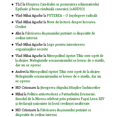
TLC
la
Sfințirea Catedralei cu pomenirea schismaticului
Epifanie și buna rânduială canonică [+AUDIO]
Vlad-Mihai Agache
la
PUTEREA – O înţelegere radicală
Vlad-Mihai Agache
la
Note de lectură despre lucrarea
Ocultei
Alin
la
Fabricarea dușmanului putinist ca dispozitiv de
ordine internă
Vlad-Mihai Agache
la
Lege pentru interzicerea
organizaţiilor secrete
Vlad-Mihai Agache
la
Mitropolitul cipriot Tihic este oprit de
la slujire. Nelegiuirile ecumenismului se lovesc de o stavilă,
dar nu se opresc
Andrei
la
Mitropolitul cipriot Tihic este oprit de la slujire.
Nelegiuirile ecumenismului se lovesc de o stavilă, dar nu
se opresc
MD Crismaru
la
Ştergerea chipului Sfinţilor Închisorilor
Mihai
la
Politica antiortodoxă a Patriarhului Ecumenic.
Sinodul de la Niceea celebrat prin primirea Papei Leon XIV
și declarații unioniste în locul credinței nealterate
MD Crismaru
la
Fabricarea dușmanului putinist ca
dispozitiv de ordine internă