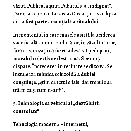
văzut. Publicul a știut. Publicul s-a „indignat”.
Dar n-a acționat. Iar această reacție – sau lipsa
ei – a fost
partea esențială a ritualului.
În momentul în care masele asistă la uciderea
sacrificială a unui conducător, în văzul tuturor,
fără ca vinovații să fie cu adevărat pedepsiți,
moralul colectiv se destramă
. Speranța
dispare. Încrederea în realitate se dizolvă. Se
instalează
tehnica schizoidă a dublei
conștiințe
: „știm că totul e fals, dar trebuie să
trăim ca și cum n-ar fi”.
5. Tehnologia ca vehicul al „dezvăluirii
controlate”
Tehnologia modernă – internetul,