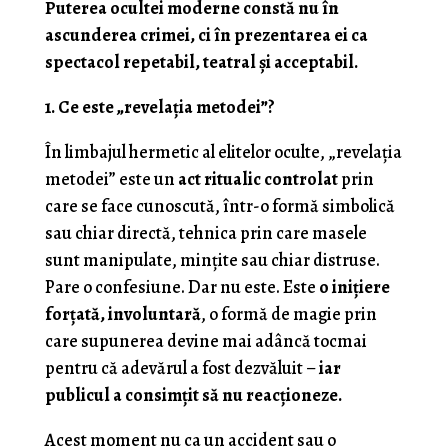
Puterea ocultei moderne constă nu în
ascunderea crimei, ci în prezentarea ei ca
spectacol repetabil, teatral și acceptabil.
1. Ce este „revelația metodei”?
În limbajul hermetic al elitelor oculte, „revelația
metodei” este un
act ritualic controlat
prin
care se face cunoscută, într-o formă simbolică
sau chiar directă, tehnica prin care masele
sunt manipulate, mințite sau chiar distruse.
Pare o confesiune. Dar nu este. Este
o inițiere
forțată, involuntară
, o formă de magie prin
care supunerea devine mai adâncă tocmai
pentru că adevărul a fost dezvăluit –
iar
publicul a consimțit să nu reacționeze.
Acest moment nu ca un accident sau o