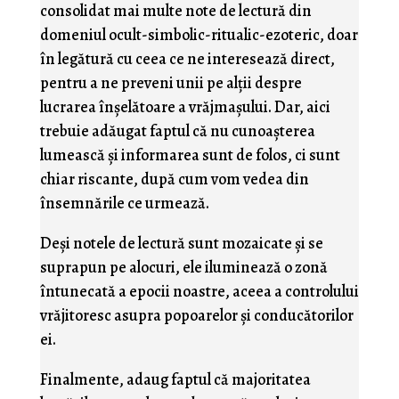
consolidat mai multe note de lectură din
domeniul ocult-simbolic-ritualic-ezoteric, doar
în legătură cu ceea ce ne interesează direct,
pentru a ne preveni unii pe alţii despre
lucrarea înşelătoare a vrăjmaşului. Dar, aici
trebuie adăugat faptul că nu cunoaşterea
lumească şi informarea sunt de folos, ci sunt
chiar riscante, după cum vom vedea din
însemnările ce urmează.
Deşi notele de lectură sunt mozaicate şi se
suprapun pe alocuri, ele iluminează o zonă
întunecată a epocii noastre, aceea a controlului
vrăjitoresc asupra popoarelor şi conducătorilor
ei.
Finalmente, adaug faptul că majoritatea