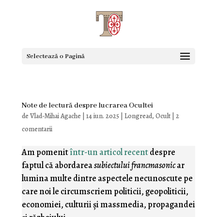
Selectează o Pagină
Note de lectură despre lucrarea Ocultei
de
Vlad-Mihai Agache
|
14 iun. 2025
|
Longread
,
Ocult
|
2
comentarii
Am pomenit
într-un articol recent
despre
faptul că abordarea
subiectului francmasonic
ar
lumina multe dintre aspectele necunoscute pe
care noi le circumscriem politicii, geopoliticii,
economiei, culturii şi massmedia, propagandei