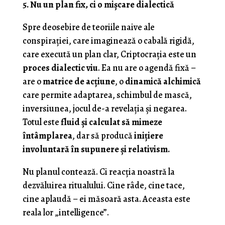
5. Nu un plan fix, ci o mișcare dialectică
Spre deosebire de teoriile naive ale
conspirației, care imaginează o cabală rigidă,
care execută un plan clar, Criptocrația este un
proces dialectic viu
. Ea nu are o agendă fixă –
are o
matrice de acțiune
, o
dinamică alchimică
care permite adaptarea, schimbul de mască,
inversiunea, jocul de-a revelația și negarea.
Totul este
fluid și calculat să mimeze
întâmplarea
, dar să producă
inițiere
involuntară în supunere și relativism.
Nu planul contează. Ci reacția noastră la
dezvăluirea ritualului. Cine râde, cine tace,
cine aplaudă – ei măsoară asta. Aceasta este
reala lor „intelligence”.