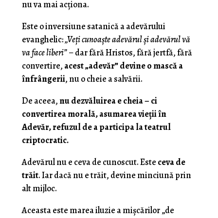
nu va mai acționa.
Este o inversiune satanică a adevărului
evanghelic:
„Veți cunoaște adevărul și adevărul vă
va face liberi”
– dar fără Hristos, fără jertfă, fără
convertire,
acest „adevăr” devine o mască a
înfrângerii
, nu o cheie a salvării.
De aceea,
nu dezvăluirea e cheia – ci
convertirea morală, asumarea vieții în
Adevăr, refuzul de a participa la teatrul
criptocratic.
Adevărul nu e ceva de cunoscut. Este
ceva de
trăit
. Iar dacă nu e trăit, devine minciună prin
alt mijloc.
Aceasta este marea iluzie a mișcărilor „de