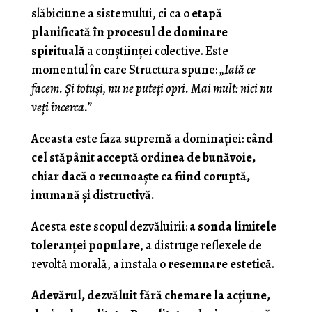
slăbiciune a sistemului, ci ca o
etapă
planificată în procesul de dominare
spirituală
a conștiinței colective. Este
momentul în care Structura spune:
„Iată ce
facem. Și totuși, nu ne puteți opri. Mai mult: nici nu
veți încerca.”
Aceasta este faza supremă a dominației:
când
cel stăpânit acceptă ordinea de bunăvoie,
chiar dacă o recunoaște ca fiind coruptă,
inumană și distructivă.
Acesta este scopul dezvăluirii:
a sonda limitele
toleranței populare
, a distruge reflexele de
revoltă morală, a instala o
resemnare estetică
.
Adevărul, dezvăluit fără chemare la acțiune,