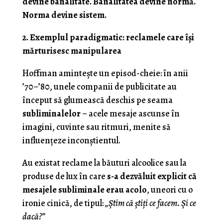
devine banalitate. Banalitatea devine normă.
Norma devine sistem.
2. Exemplul paradigmatic: reclamele care își
mărturisesc manipularea
Hoffman amintește un episod-cheie: în anii
’70–’80, unele companii de publicitate au
început să glumească deschis pe seama
subliminalelor
– acele mesaje ascunse în
imagini, cuvinte sau ritmuri, menite să
influențeze inconștientul.
Au existat reclame la băuturi alcoolice sau la
produse de lux în care
s-a dezvăluit explicit că
mesajele subliminale erau acolo
, uneori cu o
ironie cinică, de tipul:
„Știm că știți ce facem. Și ce
dacă?”