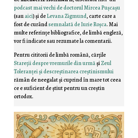
podcast mai vechi de doctorul Mircea Puşcaşu
(sau
aici
) şi de
Levana Zigmund
, carte care a
fost de curând
semnalată de Iurie Roşca
. Mai
multe referinţe bibliografice, de limbă engleză,
vor fi indicate sau rezumate la comentarii.
Pentru cititorii de limbă română, cărţile
Stareţii despre vremurile din urmă
şi
Zeul
Toleranţei şi descreştinarea creştinismului
rămân de neegalat şi cuprind în mare tot ceea
ce e suficient de ştiut pentru un creştin
ortodox.