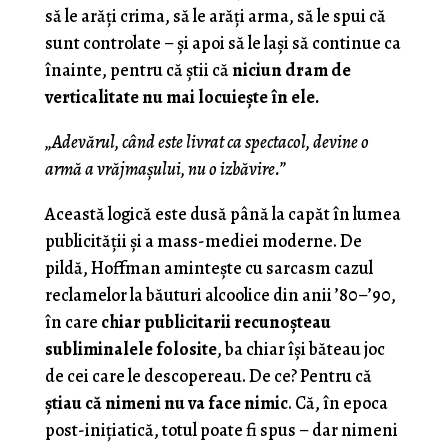
să le arăți crima, să le arăți arma, să le spui că
sunt controlate – și apoi să le lași să continue ca
înainte, pentru că știi că
niciun dram de
verticalitate nu mai locuiește în ele.
„Adevărul, când este livrat ca spectacol, devine o
armă a vrăjmașului, nu o izbăvire.”
Această logică este dusă până la capăt în lumea
publicității și a mass-mediei moderne. De
pildă, Hoffman amintește cu sarcasm cazul
reclamelor la băuturi alcoolice din anii ’80–’90,
în care
chiar publicitarii recunoșteau
subliminalele folosite
, ba chiar își băteau joc
de cei care le descopereau. De ce? Pentru că
știau că nimeni nu va face nimic
. Că, în epoca
post-inițiatică, totul poate fi spus – dar nimeni