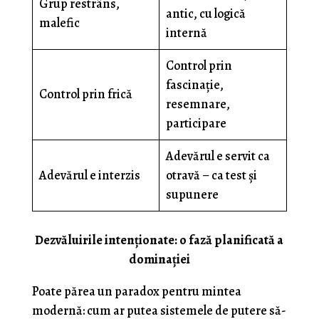
Grup restrâns,
antic, cu logică
malefic
internă
Control prin
fascinație,
Control prin frică
resemnare,
participare
Adevărul e servit ca
Adevărul e interzis
otravă – ca test și
supunere
Dezvăluirile intenţionate: o fază planificată a
dominației
Poate părea un paradox pentru mintea
modernă: cum ar putea sistemele de putere să-