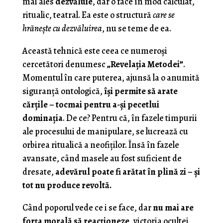
mai ales
dezvăluie
, dar o face în mod calculat,
ritualic, teatral. Ea este o structură
care se
hrănește cu dezvăluirea
, nu se teme de ea.
Această tehnică este ceea ce numeroşi
cercetători denumesc
„Revelația Metodei”
.
Momentul în care puterea, ajunsă la o anumită
siguranță ontologică,
își permite să arate
cărțile – tocmai pentru a-și pecetlui
dominația
. De ce? Pentru că, în fazele timpurii
ale procesului de manipulare, se lucrează cu
orbirea ritualică a neofiților. Însă în fazele
avansate, când masele au fost suficient de
dresate,
adevărul poate fi arătat în plină zi – și
tot nu produce revoltă.
Când poporul vede ce i se face, dar
nu mai are
forța morală să reacționeze
, victoria ocultei