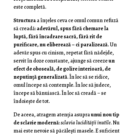
este completă.
Structura
a înțeles ceva ce omul comun refuză
să creadă:
adevărul, spus fără chemare la
luptă, fără încadrare sacră, fără rit de
purificare, nu eliberează – ci paralizează.
Un
adevăr spus cu cinism, repetat fără nădejde,
servit în doze constante, ajunge să creeze
un
efect de oboseală, de golire interioară, de
neputință generalizată
. În loc să se ridice,
omul începe să contemple. În loc să judece,
începe să bănuiască. În loc să creadă – se
îndoiește de tot.
De aceea, atragem atenția asupra
unui nou tip
de sclavie modernă
:
sclavia lucidității inutile
. Nu
mai este nevoie să păcălești masele. E suficient