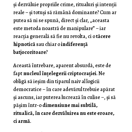
și dezvăluie propriile crime, ritualuri și intenții
reale – și totuși să rămână dominante? Cum ar
putea să ni se spună, direct și clar, „aceasta
este metoda noastră de manipulare” – iar
reacția generală să fie nu revolta, ci o
tăcere
hipnotică
sau chiar o
indiferență
batjocoritoare
?
Această întrebare, aparent absurdă, este de
fapt
nucleul înțelegerii criptocrației
. Ne
obligă să ieșim din tiparul naiv al logicii
democratice – în care adevărul trebuie apărat
și ascuns, iar puterea lucrează în culise –, și să
pășim într-o
dimensiune mai subtilă,
ritualică, în care dezvăluirea nu este eroare,
ci armă
.