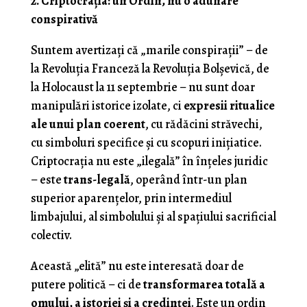
2. Criptocrația: un Ordin, nu o adunare
conspirativă
Suntem avertizaţi că „marile conspirații” – de
la Revoluția Franceză la Revoluția Bolșevică, de
la Holocaust la 11 septembrie – nu sunt doar
manipulări istorice izolate, ci
expresii ritualice
ale unui plan coerent
, cu rădăcini străvechi,
cu simboluri specifice și cu scopuri inițiatice.
Criptocrația nu este „ilegală” în înțeles juridic
– este
trans-legală
, operând într-un plan
superior aparențelor, prin intermediul
limbajului, al simbolului și al spațiului sacrificial
colectiv.
Această „elită” nu este interesată doar de
putere politică – ci de
transformarea totală a
omului, a istoriei și a credinței
. Este un ordin