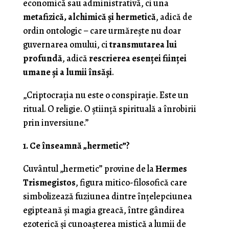
economică sau administrativă, ci una
metafizică, alchimică și hermetică
, adică de
ordin ontologic – care urmărește nu doar
guvernarea omului, ci
transmutarea lui
profundă
, adică
rescrierea esenței ființei
umane și a lumii însăși
.
„Criptocrația nu este o conspirație. Este un
ritual. O religie. O știință spirituală a înrobirii
prin inversiune.”
1. Ce înseamnă „hermetic”?
Cuvântul „hermetic” provine de la
Hermes
Trismegistos
, figura mitico-filosofică care
simbolizează fuziunea dintre înțelepciunea
egipteană și magia greacă, între gândirea
ezoterică și cunoașterea mistică a lumii de