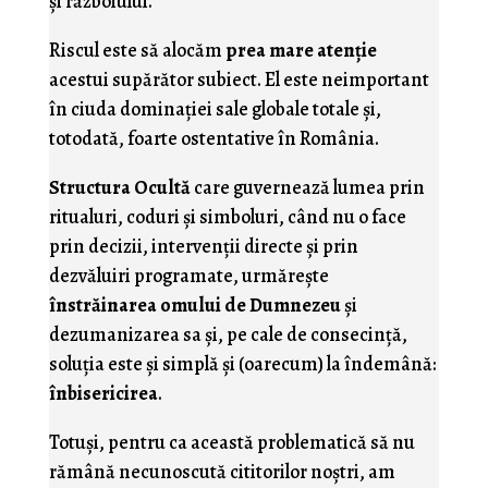
şi războiului.
Riscul este să alocăm
prea mare atenţie
acestui supărător subiect. El este neimportant
în ciuda dominaţiei sale globale totale şi,
totodată, foarte ostentative în România.
Structura Ocultă
care guvernează lumea prin
ritualuri, coduri şi simboluri, când nu o face
prin decizii, intervenţii directe şi prin
dezvăluiri programate, urmăreşte
înstrăinarea omului de Dumnezeu
şi
dezumanizarea sa şi, pe cale de consecinţă,
soluţia este şi simplă şi (oarecum) la îndemână:
înbisericirea
.
Totuşi, pentru ca această problematică să nu
rămână necunoscută cititorilor noştri, am