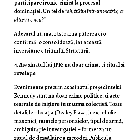
participare ironic-cinică
la procesul
dominației. Un fel de
“ok, trăim într-un matrix, ce
altceva e nou?”
Adevărul nu mai răstoarnă puterea ci o
confirmă, o consolidează, iar această
inversiune e triumful Structurii.
4. Asasinatul lui JFK: nu doar crimă, ci ritual și
revelație
Evenimente precum asasinatul președintelui
Kennedy sunt
nu doar crime politice, ci acte
teatrale de inițiere în trauma colectivă
. Toate
detaliile – locația (Dealey Plaza, loc simbolic
masonic), numele personajelor, tipul de armă,
ambiguitățile investigației – formează un
ritual de dezvăluire a metodei
. Publicul a