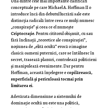
Una dintre cele mai importante clarificări
conceptuale pe care Michael A. Hoffman II o
introduce încă din debutul lucrării sale este
distincția radicală între ceea ce mulți numesc
„conspirație” și ceea ce el numește
Criptocrație
. Pentru cititorul obișnuit, cu sau
fără înclinații „teoretice ale conspirației”,
noțiunea de „elită ocultă” evocă o imagine
clasică: oameni puternici, care se întâlnesc în
secret, trasează planuri, controlează politicieni
și manipulează evenimente. Dar pentru
Hoffman, această înțelegere e
copilărească,
superficială și periculoasă tocmai prin
limitarea ei
.
Adevărata dimensiune a sistemului de
dominație ocultă nu este una politică,