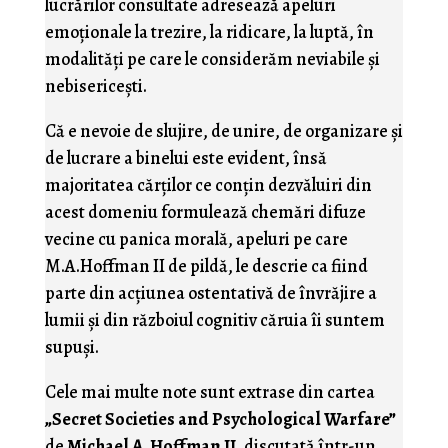
lucrărilor consultate adresează apeluri
emoţionale la trezire, la ridicare, la luptă, în
modalităţi pe care le considerăm neviabile şi
nebisericeşti.
Că e nevoie de slujire, de unire, de organizare şi
de lucrare a binelui este evident, însă
majoritatea cărţilor ce conţin dezvăluiri din
acest domeniu formulează chemări difuze
vecine cu panica morală, apeluri pe care
M.A.Hoffman II de pildă, le descrie ca fiind
parte din acţiunea ostentativă de învrăjire a
lumii şi din războiul cognitiv căruia îi suntem
supuşi.
Cele mai multe note sunt extrase din cartea
„Secret Societies and Psychological Warfare”
de
Michael A. Hoffman II
, discutată într-un