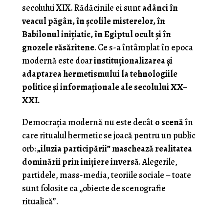
secolului XIX. Rădăcinile ei sunt
adânci în
veacul păgân, în școlile misterelor, în
Babilonul inițiatic, în Egiptul ocult și în
gnozele răsăritene
. Ce s-a întâmplat în epoca
modernă este doar
instituționalizarea și
adaptarea hermetismului la tehnologiile
politice și informaționale ale secolului XX–
XXI.
Democrația modernă nu este decât
o scenă
în
care ritualul hermetic se joacă pentru un public
orb:
„iluzia participării” maschează realitatea
dominării prin inițiere inversă
. Alegerile,
partidele, mass-media, teoriile sociale – toate
sunt folosite ca „obiecte de scenografie
ritualică”.