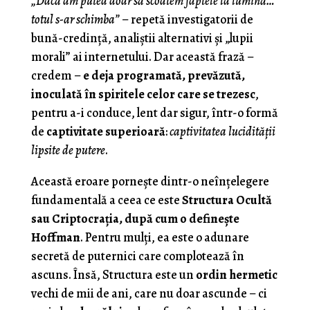
„Dacă am putea doar să scoatem faptele la lumină…
totul s-ar schimba”
– repetă investigatorii de
bună-credință, analiștii alternativi și „lupii
morali” ai internetului. Dar această frază –
credem –
e deja programată, prevăzută,
inoculată în spiritele celor care se trezesc
,
pentru a-i conduce, lent dar sigur, într-o formă
de
captivitate superioară
:
captivitatea lucidității
lipsite de putere
.
Această eroare pornește dintr-o neînțelegere
fundamentală a ceea ce este
Structura Ocultă
sau Criptocraţia, după cum o defineşte
Hoffman
. Pentru mulți, ea este o adunare
secretă de puternici care complotează în
ascuns. Însă, Structura este un
ordin hermetic
vechi de mii de ani, care nu doar ascunde – ci