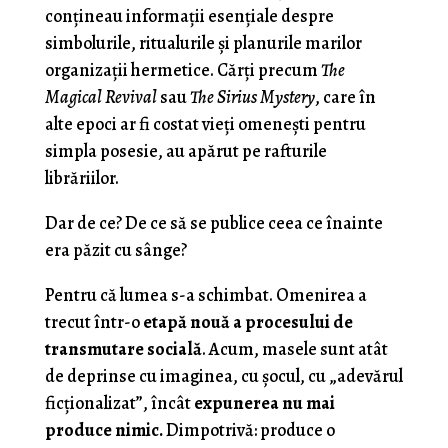
conțineau informații esențiale despre
simbolurile, ritualurile și planurile marilor
organizații hermetice. Cărți precum
The
Magical Revival
sau
The Sirius Mystery
, care în
alte epoci ar fi costat vieți omenești pentru
simpla posesie, au apărut pe rafturile
librăriilor.
Dar de ce? De ce să se publice ceea ce înainte
era păzit cu sânge?
Pentru că lumea s-a schimbat. Omenirea a
trecut într-o
etapă nouă a procesului de
transmutare socială
. Acum, masele sunt atât
de deprinse cu imaginea, cu șocul, cu „adevărul
ficționalizat”, încât
expunerea nu mai
produce nimic.
Dimpotrivă: produce o