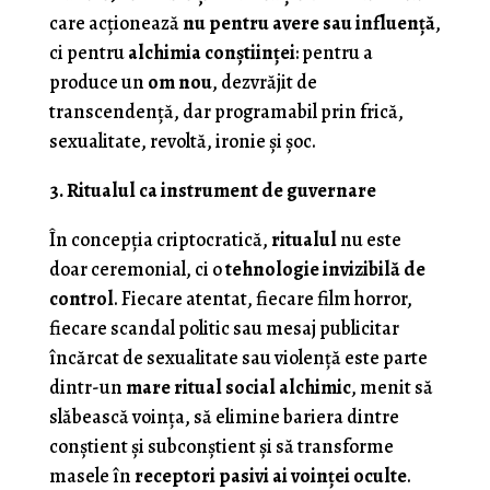
care acționează
nu pentru avere sau influență
,
ci pentru
alchimia conștiinței
: pentru a
produce un
om nou
, dezvrăjit de
transcendență, dar programabil prin frică,
sexualitate, revoltă, ironie și șoc.
3. Ritualul ca instrument de guvernare
În concepția criptocratică,
ritualul
nu este
doar ceremonial, ci o
tehnologie invizibilă de
control
. Fiecare atentat, fiecare film horror,
fiecare scandal politic sau mesaj publicitar
încărcat de sexualitate sau violență este parte
dintr-un
mare ritual social alchimic
, menit să
slăbească voința, să elimine bariera dintre
conștient și subconștient și să transforme
masele în
receptori pasivi ai voinței oculte
.