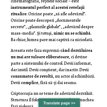
cinematografia, rețelele sociale – este
instrumentul perfect al acestei revelații
ritualice
. Oricine poate „să afle adevărul”.
Oricine poate descoperi „documentele
secrete”, „planurile globale”, „adevărul despre
mass-media”. Și totuși,
nimic nu se schimbă
.
Ba chiar, lumea pare mai captivă ca niciodată.
Aceasta este faza supremă:
când dezvăluirea
nu mai are valoare eliberatoare
, ci devine
parte a sistemului de control. Devii informat,
dar inutil. Devii conștient, dar inactiv. Devii
consumator de revoltă
, nu actor al schimbării.
Devii
complice
, fără să-ți dai seama.
Criptocrația nu se teme de adevărul dezvăluit.
Structura îl folosește pentru a te îngenunchea
Translate page >>
fără violență.