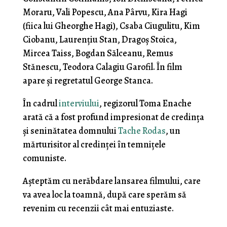
Moraru, Vali Popescu, Ana Pârvu, Kira Hagi
(fiica lui Gheorghe Hagi), Csaba Ciugulitu, Kim
Ciobanu, Laurenţiu Stan, Dragoş Stoica,
Mircea Taiss, Bogdan Sălceanu, Remus
Stănescu, Teodora Calagiu Garofil. În film
apare şi regretatul George Stanca.
În cadrul
interviului
, regizorul Toma Enache
arată că a fost profund impresionat de credinţa
şi seninătatea domnului
Tache Rodas
, un
mărturisitor al credinţei în temniţele
comuniste.
Aşteptăm cu nerăbdare lansarea filmului, care
va avea loc la toamnă, după care sperăm să
revenim cu recenzii cât mai entuziaste.