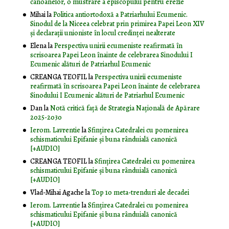
canoanelor, o mustrare a episcopului pentru erezie
Mihai
la
Politica antiortodoxă a Patriarhului Ecumenic.
Sinodul de la Niceea celebrat prin primirea Papei Leon XIV
și declarații unioniste în locul credinței nealterate
Elena
la
Perspectiva unirii ecumeniste reafirmată în
scrisoarea Papei Leon înainte de celebrarea Sinodului I
Ecumenic alături de Patriarhul Ecumenic
CREANGA TEOFIL
la
Perspectiva unirii ecumeniste
reafirmată în scrisoarea Papei Leon înainte de celebrarea
Sinodului I Ecumenic alături de Patriarhul Ecumenic
Dan
la
Notă critică faţă de Strategia Naţională de Apărare
2025-2030
Ierom. Lavrentie
la
Sfințirea Catedralei cu pomenirea
schismaticului Epifanie și buna rânduială canonică
[+AUDIO]
CREANGA TEOFIL
la
Sfințirea Catedralei cu pomenirea
schismaticului Epifanie și buna rânduială canonică
[+AUDIO]
Vlad-Mihai Agache
la
Top 10 meta-trenduri ale decadei
Ierom. Lavrentie
la
Sfințirea Catedralei cu pomenirea
schismaticului Epifanie și buna rânduială canonică
[+AUDIO]