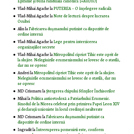
Epifanie și buna rânduială canonică [+AUDIO]
Vlad-Mihai Agache
la
PUTEREA – O înţelegere radicală
Vlad-Mihai Agache
la
Note de lectură despre lucrarea
Ocultei
Alin
la
Fabricarea dușmanului putinist ca dispozitiv de
ordine internă
Vlad-Mihai Agache
la
Lege pentru interzicerea
organizaţiilor secrete
Vlad-Mihai Agache
la
Mitropolitul cipriot Tihic este oprit de
la slujire. Nelegiuirile ecumenismului se lovesc de o stavilă,
dar nu se opresc
Andrei
la
Mitropolitul cipriot Tihic este oprit de la slujire.
Nelegiuirile ecumenismului se lovesc de o stavilă, dar nu
se opresc
MD Crismaru
la
Ştergerea chipului Sfinţilor Închisorilor
Mihai
la
Politica antiortodoxă a Patriarhului Ecumenic.
Sinodul de la Niceea celebrat prin primirea Papei Leon XIV
și declarații unioniste în locul credinței nealterate
MD Crismaru
la
Fabricarea dușmanului putinist ca
dispozitiv de ordine internă
Ingradit
la
Întreruperea pomenirii este, conform