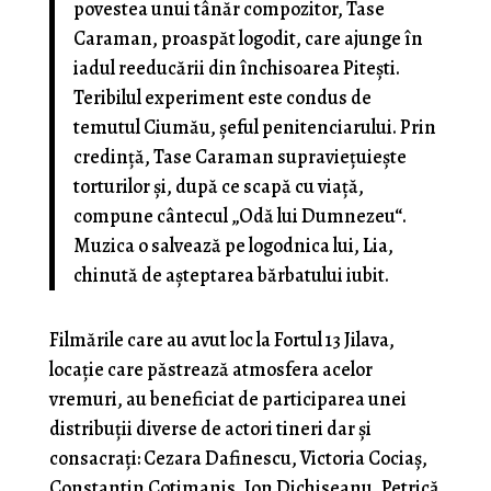
povestea unui tânăr compozitor, Tase
Caraman, proaspăt logodit, care ajunge în
iadul reeducării din închisoarea Piteşti.
Teribilul experiment este condus de
temutul Ciumău, şeful penitenciarului. Prin
credinţă, Tase Caraman supravieţuieşte
torturilor şi, după ce scapă cu viaţă,
compune cântecul „Odă lui Dumnezeu“.
Muzica o salvează pe logodnica lui, Lia,
chinută de aşteptarea bărbatului iubit.
Filmările care au avut loc la Fortul 13 Jilava,
locaţie care păstrează atmosfera acelor
vremuri, au beneficiat de participarea unei
distribuţii diverse de actori tineri dar şi
consacraţi: Cezara Dafinescu, Victoria Cociaş,
Constantin Cotimanis, Ion Dichiseanu, Petrică