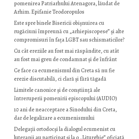
pomenirea Patriarhului Atenagora, lăudat de
Arhim. Epifanie Teodoropulos
Este spre binele Bisericii obișnuirea cu
rugăciuni împreună cu „arhiepiscopese” și alte
compromisuri în fața LGBT sau schismaticilor?
Cu cât ereziile au fost mai răspândite, cu atât
au fost mai greu de condamnat și de înfrânt
Ce face ca ecumenismul din Creta să nu fie
erezie discutabilă, ci clară și fără tăgadă
Limitele canonice și de conștiință ale
întreruperii pomenirii episcopului (AUDIO)
10 ani de neacceptare a Sinodului din Creta,
dar de legalizare a ecumenismului
Delegații ortodocși la dialogul ecumenist cu
luteranii au participat și la o „Liturghie” oficiată