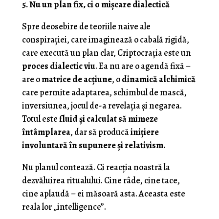
5. Nu un plan fix, ci o mișcare dialectică
Spre deosebire de teoriile naive ale
conspirației, care imaginează o cabală rigidă,
care execută un plan clar, Criptocrația este un
proces dialectic viu
. Ea nu are o agendă fixă –
are o
matrice de acțiune
, o
dinamică alchimică
care permite adaptarea, schimbul de mască,
inversiunea, jocul de-a revelația și negarea.
Totul este
fluid și calculat să mimeze
întâmplarea
, dar să producă
inițiere
involuntară în supunere și relativism.
Nu planul contează. Ci reacția noastră la
dezvăluirea ritualului. Cine râde, cine tace,
cine aplaudă – ei măsoară asta. Aceasta este
reala lor „intelligence”.