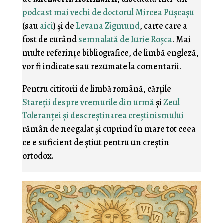
podcast mai vechi de doctorul Mircea Puşcaşu
(sau
aici
) şi de
Levana Zigmund
, carte care a
fost de curând
semnalată de Iurie Roşca
. Mai
multe referinţe bibliografice, de limbă engleză,
vor fi indicate sau rezumate la comentarii.
Pentru cititorii de limbă română, cărţile
Stareţii despre vremurile din urmă
şi
Zeul
Toleranţei şi descreştinarea creştinismului
rămân de neegalat şi cuprind în mare tot ceea
ce e suficient de ştiut pentru un creştin
ortodox.