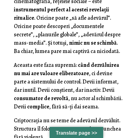
cinematografia, rețelele sociale – este
instrumentul perfect al acestei revelații
ritualice
. Oricine poate „să afle adevărul”.
Oricine poate descoperi „documentele
secrete”, „planurile globale”, „adevărul despre
mass-media”. Și totuși,
nimic nu se schimbă
.
Ba chiar, lumea pare mai captivă ca niciodată.
Aceasta este faza supremă:
când dezvăluirea
nu mai are valoare eliberatoare
, ci devine
parte a sistemului de control. Devii informat,
dar inutil. Devii conștient, dar inactiv. Devii
consumator de revoltă
, nu actor al schimbării.
Devii
complice
, fără să-ți dai seama.
Criptocrația nu se teme de adevărul dezvăluit.
Structura îl folosește pentru a te îngenunchea
Translate page >>
fără violență.