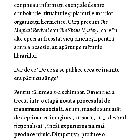
conțineau informații esențiale despre
simbolurile, ritualurile și planurile marilor
organizații hermetice. Cărți precum
The
Magical Revival
sau
The Sirius Mystery
, care în
alte epoci ar fi costat vieți omenești pentru
simpla posesie, au apărut pe rafturile
librăriilor.
Dar de ce? De ce să se publice ceea ce înainte
era păzit cu sânge?
Pentru că lumea s-a schimbat. Omenirea a
trecut într-o
etapă nouă a procesului de
transmutare socială
. Acum, masele sunt atât
de deprinse cu imaginea, cu șocul, cu „adevărul
ficționalizat”, încât
expunerea nu mai
produce nimic.
Dimpotrivă: produce o