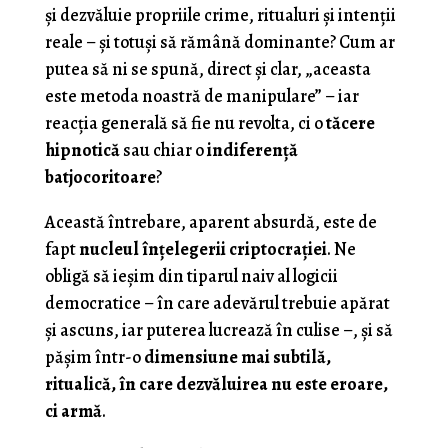
și dezvăluie propriile crime, ritualuri și intenții
reale – și totuși să rămână dominante? Cum ar
putea să ni se spună, direct și clar, „aceasta
este metoda noastră de manipulare” – iar
reacția generală să fie nu revolta, ci o
tăcere
hipnotică
sau chiar o
indiferență
batjocoritoare
?
Această întrebare, aparent absurdă, este de
fapt
nucleul înțelegerii criptocrației
. Ne
obligă să ieșim din tiparul naiv al logicii
democratice – în care adevărul trebuie apărat
și ascuns, iar puterea lucrează în culise –, și să
pășim într-o
dimensiune mai subtilă,
ritualică, în care dezvăluirea nu este eroare,
ci armă
.