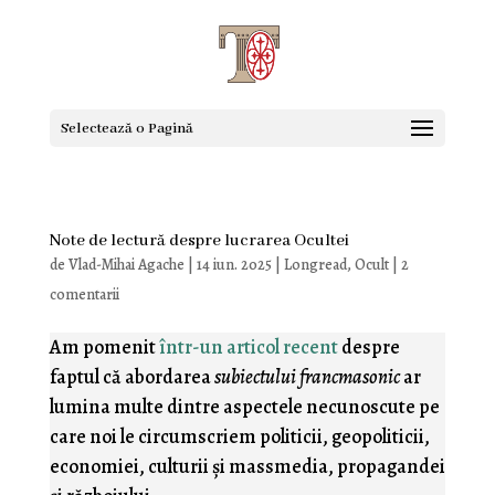
Selectează o Pagină
Note de lectură despre lucrarea Ocultei
de
Vlad-Mihai Agache
|
14 iun. 2025
|
Longread
,
Ocult
|
2
comentarii
Am pomenit
într-un articol recent
despre
faptul că abordarea
subiectului francmasonic
ar
lumina multe dintre aspectele necunoscute pe
care noi le circumscriem politicii, geopoliticii,
economiei, culturii şi massmedia, propagandei