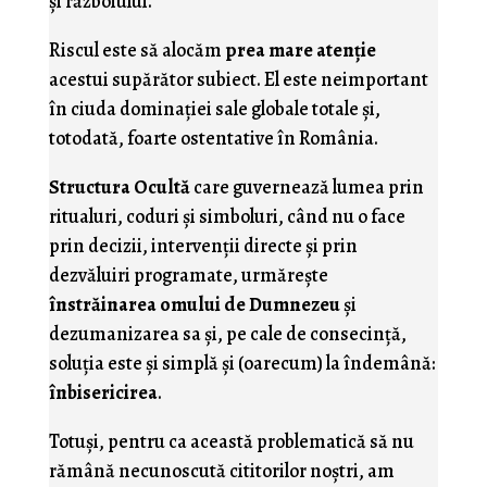
şi războiului.
Riscul este să alocăm
prea mare atenţie
acestui supărător subiect. El este neimportant
în ciuda dominaţiei sale globale totale şi,
totodată, foarte ostentative în România.
Structura Ocultă
care guvernează lumea prin
ritualuri, coduri şi simboluri, când nu o face
prin decizii, intervenţii directe şi prin
dezvăluiri programate, urmăreşte
înstrăinarea omului de Dumnezeu
şi
dezumanizarea sa şi, pe cale de consecinţă,
soluţia este şi simplă şi (oarecum) la îndemână:
înbisericirea
.
Totuşi, pentru ca această problematică să nu
rămână necunoscută cititorilor noştri, am