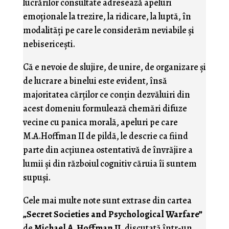
lucrărilor consultate adresează apeluri
emoţionale la trezire, la ridicare, la luptă, în
modalităţi pe care le considerăm neviabile şi
nebisericeşti.
Că e nevoie de slujire, de unire, de organizare şi
de lucrare a binelui este evident, însă
majoritatea cărţilor ce conţin dezvăluiri din
acest domeniu formulează chemări difuze
vecine cu panica morală, apeluri pe care
M.A.Hoffman II de pildă, le descrie ca fiind
parte din acţiunea ostentativă de învrăjire a
lumii şi din războiul cognitiv căruia îi suntem
supuşi.
Cele mai multe note sunt extrase din cartea
„Secret Societies and Psychological Warfare”
de
Michael A. Hoffman II
, discutată într-un