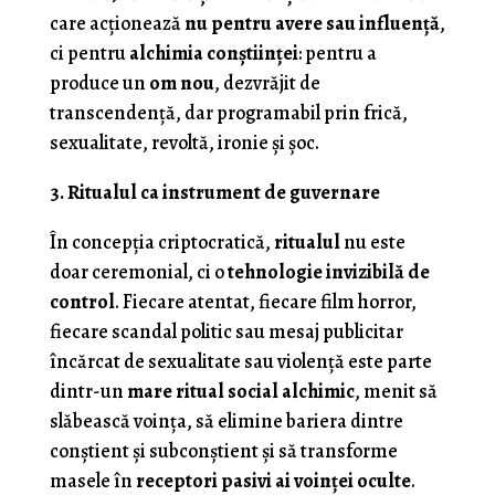
care acționează
nu pentru avere sau influență
,
ci pentru
alchimia conștiinței
: pentru a
produce un
om nou
, dezvrăjit de
transcendență, dar programabil prin frică,
sexualitate, revoltă, ironie și șoc.
3. Ritualul ca instrument de guvernare
În concepția criptocratică,
ritualul
nu este
doar ceremonial, ci o
tehnologie invizibilă de
control
. Fiecare atentat, fiecare film horror,
fiecare scandal politic sau mesaj publicitar
încărcat de sexualitate sau violență este parte
dintr-un
mare ritual social alchimic
, menit să
slăbească voința, să elimine bariera dintre
conștient și subconștient și să transforme
masele în
receptori pasivi ai voinței oculte
.