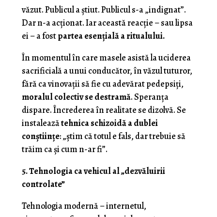
văzut. Publicul a știut. Publicul s-a „indignat”.
Dar n-a acționat. Iar această reacție – sau lipsa
ei – a fost
partea esențială a ritualului.
În momentul în care masele asistă la uciderea
sacrificială a unui conducător, în văzul tuturor,
fără ca vinovații să fie cu adevărat pedepsiți,
moralul colectiv se destramă
. Speranța
dispare. Încrederea în realitate se dizolvă. Se
instalează
tehnica schizoidă a dublei
conștiințe
: „știm că totul e fals, dar trebuie să
trăim ca și cum n-ar fi”.
5. Tehnologia ca vehicul al „dezvăluirii
controlate”
Tehnologia modernă – internetul,