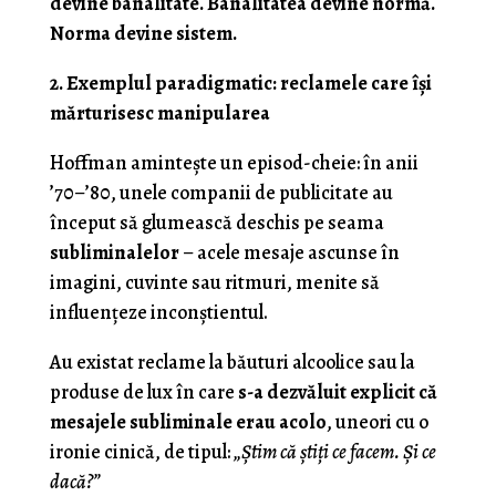
devine banalitate. Banalitatea devine normă.
Norma devine sistem.
2. Exemplul paradigmatic: reclamele care își
mărturisesc manipularea
Hoffman amintește un episod-cheie: în anii
’70–’80, unele companii de publicitate au
început să glumească deschis pe seama
subliminalelor
– acele mesaje ascunse în
imagini, cuvinte sau ritmuri, menite să
influențeze inconștientul.
Au existat reclame la băuturi alcoolice sau la
produse de lux în care
s-a dezvăluit explicit că
mesajele subliminale erau acolo
, uneori cu o
ironie cinică, de tipul:
„Știm că știți ce facem. Și ce
dacă?”