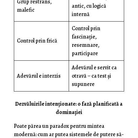
Grup restrâns,
antic, cu logică
malefic
internă
Control prin
fascinație,
Control prin frică
resemnare,
participare
Adevărul e servit ca
Adevărul e interzis
otravă – ca test și
supunere
Dezvăluirile intenţionate: o fază planificată a
dominației
Poate părea un paradox pentru mintea
modernă: cum ar putea sistemele de putere să-