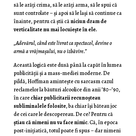
să le arăți crima, să le arăți arma, să le spui că
sunt controlate – și apoi să le lași să continue ca
înainte, pentru că știi că
niciun dram de
verticalitate nu mai locuiește în ele.
„Adevărul, când este livrat ca spectacol, devine o
armă a vrăjmașului, nu o izbăvire.”
Această logică este dusă până la capăt în lumea
publicității și a mass-mediei moderne. De
pildă, Hoffman amintește cu sarcasm cazul
reclamelor la băuturi alcoolice din anii ’80–’90,
în care
chiar publicitarii recunoșteau
subliminalele folosite
, ba chiar își băteau joc
de cei care le descopereau. De ce? Pentru că
știau că nimeni nu va face nimic
. Că, în epoca
post-inițiatică, totul poate fi spus – dar nimeni