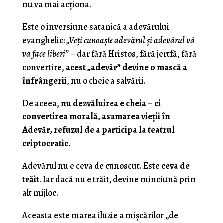
nu va mai acționa.
Este o inversiune satanică a adevărului
evanghelic:
„Veți cunoaște adevărul și adevărul vă
va face liberi”
– dar fără Hristos, fără jertfă, fără
convertire,
acest „adevăr” devine o mască a
înfrângerii
, nu o cheie a salvării.
De aceea,
nu dezvăluirea e cheia – ci
convertirea morală, asumarea vieții în
Adevăr, refuzul de a participa la teatrul
criptocratic.
Adevărul nu e ceva de cunoscut. Este
ceva de
trăit
. Iar dacă nu e trăit, devine minciună prin
alt mijloc.
Aceasta este marea iluzie a mișcărilor „de