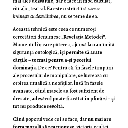
mai ales
dezvăluie
, dar o face în mod calculat,
ritualic, teatral. Ea este o structură
care se
hrănește cu dezvăluirea
, nu se teme de ea.
Această tehnică este ceea ce numeroşi
cercetători denumesc
„Revelația Metodei”
.
Momentul în care puterea, ajunsă la o anumită
siguranță ontologică,
își permite să arate
cărțile – tocmai pentru a-și pecetlui
dominația
. De ce? Pentru că, în fazele timpurii
ale procesului de manipulare, se lucrează cu
orbirea ritualică a neofiților. Însă în fazele
avansate, când masele au fost suficient de
dresate,
adevărul poate fi arătat în plină zi – și
tot nu produce revoltă.
Când poporul vede ce i se face, dar
nu mai are
forța morală să reacționeze
, victoria ocultei