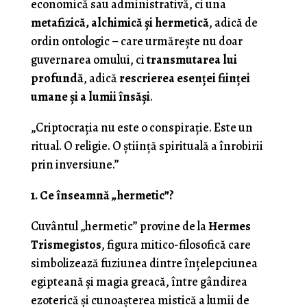
economică sau administrativă, ci una
metafizică, alchimică și hermetică
, adică de
ordin ontologic – care urmărește nu doar
guvernarea omului, ci
transmutarea lui
profundă
, adică
rescrierea esenței ființei
umane și a lumii însăși
.
„Criptocrația nu este o conspirație. Este un
ritual. O religie. O știință spirituală a înrobirii
prin inversiune.”
1. Ce înseamnă „hermetic”?
Cuvântul „hermetic” provine de la
Hermes
Trismegistos
, figura mitico-filosofică care
simbolizează fuziunea dintre înțelepciunea
egipteană și magia greacă, între gândirea
ezoterică și cunoașterea mistică a lumii de