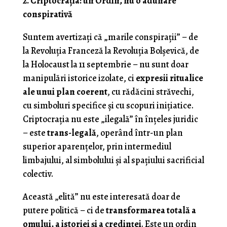
2. Criptocrația: un Ordin, nu o adunare
conspirativă
Suntem avertizaţi că „marile conspirații” – de
la Revoluția Franceză la Revoluția Bolșevică, de
la Holocaust la 11 septembrie – nu sunt doar
manipulări istorice izolate, ci
expresii ritualice
ale unui plan coerent
, cu rădăcini străvechi,
cu simboluri specifice și cu scopuri inițiatice.
Criptocrația nu este „ilegală” în înțeles juridic
– este
trans-legală
, operând într-un plan
superior aparențelor, prin intermediul
limbajului, al simbolului și al spațiului sacrificial
colectiv.
Această „elită” nu este interesată doar de
putere politică – ci de
transformarea totală a
omului, a istoriei și a credinței
. Este un ordin