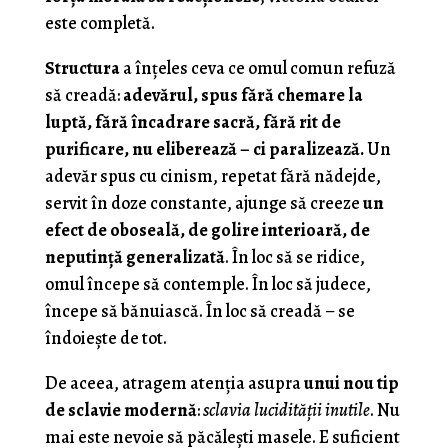
este completă.
Structura
a înțeles ceva ce omul comun refuză
să creadă:
adevărul, spus fără chemare la
luptă, fără încadrare sacră, fără rit de
purificare, nu eliberează – ci paralizează.
Un
adevăr spus cu cinism, repetat fără nădejde,
servit în doze constante, ajunge să creeze
un
efect de oboseală, de golire interioară, de
neputință generalizată
. În loc să se ridice,
omul începe să contemple. În loc să judece,
începe să bănuiască. În loc să creadă – se
îndoiește de tot.
De aceea, atragem atenția asupra
unui nou tip
de sclavie modernă
:
sclavia lucidității inutile
. Nu
mai este nevoie să păcălești masele. E suficient