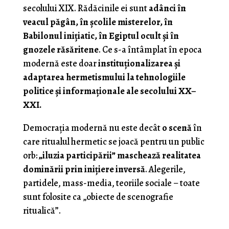
secolului XIX. Rădăcinile ei sunt
adânci în
veacul păgân, în școlile misterelor, în
Babilonul inițiatic, în Egiptul ocult și în
gnozele răsăritene
. Ce s-a întâmplat în epoca
modernă este doar
instituționalizarea și
adaptarea hermetismului la tehnologiile
politice și informaționale ale secolului XX–
XXI.
Democrația modernă nu este decât
o scenă
în
care ritualul hermetic se joacă pentru un public
orb:
„iluzia participării” maschează realitatea
dominării prin inițiere inversă
. Alegerile,
partidele, mass-media, teoriile sociale – toate
sunt folosite ca „obiecte de scenografie
ritualică”.