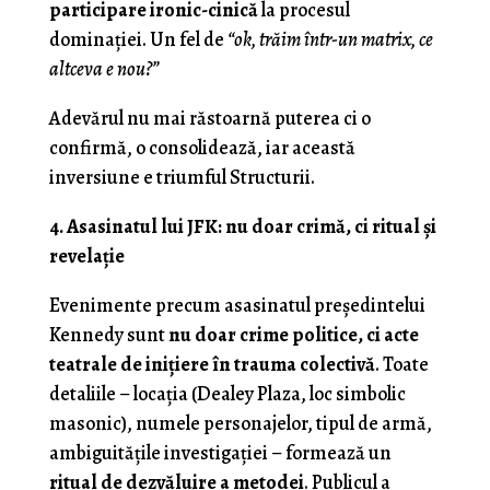
participare ironic-cinică
la procesul
dominației. Un fel de
“ok, trăim într-un matrix, ce
altceva e nou?”
Adevărul nu mai răstoarnă puterea ci o
confirmă, o consolidează, iar această
inversiune e triumful Structurii.
4. Asasinatul lui JFK: nu doar crimă, ci ritual și
revelație
Evenimente precum asasinatul președintelui
Kennedy sunt
nu doar crime politice, ci acte
teatrale de inițiere în trauma colectivă
. Toate
detaliile – locația (Dealey Plaza, loc simbolic
masonic), numele personajelor, tipul de armă,
ambiguitățile investigației – formează un
ritual de dezvăluire a metodei
. Publicul a