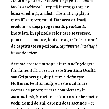
„Dacă am putea doar să scoatem faptele la lumină…
totul s-ar schimba”
– repetă investigatorii de
bună-credință, analiștii alternativi și „lupii
morali” ai internetului. Dar această frază –
credem –
e deja programată, prevăzută,
inoculată în spiritele celor care se trezesc
,
pentru a-i conduce, lent dar sigur, într-o formă
de
captivitate superioară
:
captivitatea lucidității
lipsite de putere
.
Această eroare pornește dintr-o neînțelegere
fundamentală a ceea ce este
Structura Ocultă
sau Criptocraţia, după cum o defineşte
Hoffman
. Pentru mulți, ea este o adunare
secretă de puternici care complotează în
ascuns. Însă, Structura este un
ordin hermetic
vechi de mii de ani, care nu doar ascunde – ci