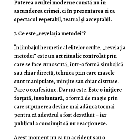
Puterea ocultei moderne constă nu în
ascunderea crimei, ci în prezentarea ei ca
spectacol repetabil, teatral și acceptabil.
1. Ce este „revelația metodei”?
În limbajul hermetic al elitelor oculte, „revelația
metodei” este un
act ritualic controlat
prin
care se face cunoscută, într-o formă simbolică
sau chiar directă, tehnica prin care masele
sunt manipulate, mințite sau chiar distruse.
Pare o confesiune. Dar nu este. Este
o inițiere
forțată, involuntară
, o formă de magie prin
care supunerea devine mai adâncă tocmai
pentru că adevărul a fost dezvăluit –
iar
publicul a consimțit să nu reacționeze.
Acest moment nu ca un accident sau o