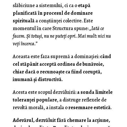
slăbiciune a sistemului, ci ca o
etapă
planificată în procesul de dominare
spirituală
a conștiinței colective. Este
momentul în care Structura spune:
„Iată ce
facem. Și totuși, nu ne puteți opri. Mai mult: nici nu
veți încerca.”
Aceasta este faza supremă a dominației:
când
cel stăpânit acceptă ordinea de bunăvoie,
chiar dacă o recunoaște ca fiind coruptă,
inumană și distructivă.
Acesta este scopul dezvăluirii:
a sonda limitele
toleranței populare
, a distruge reflexele de
revoltă morală, a instala o
resemnare estetică
.
Adevărul, dezvăluit fără chemare la acțiune,