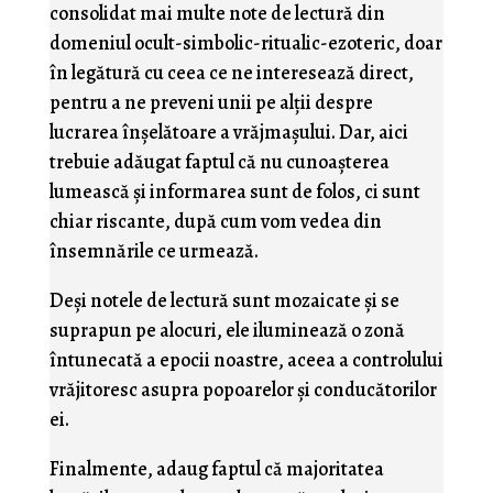
consolidat mai multe note de lectură din
domeniul ocult-simbolic-ritualic-ezoteric, doar
în legătură cu ceea ce ne interesează direct,
pentru a ne preveni unii pe alţii despre
lucrarea înşelătoare a vrăjmaşului. Dar, aici
trebuie adăugat faptul că nu cunoaşterea
lumească şi informarea sunt de folos, ci sunt
chiar riscante, după cum vom vedea din
însemnările ce urmează.
Deşi notele de lectură sunt mozaicate şi se
suprapun pe alocuri, ele iluminează o zonă
întunecată a epocii noastre, aceea a controlului
vrăjitoresc asupra popoarelor şi conducătorilor
ei.
Finalmente, adaug faptul că majoritatea