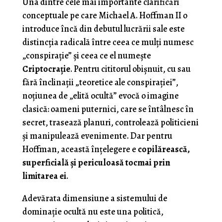
Una dintre cele mai importante clarificări
conceptuale pe care Michael A. Hoffman II o
introduce încă din debutul lucrării sale este
distincția radicală între ceea ce mulți numesc
„conspirație” și ceea ce el numește
Criptocrație
. Pentru cititorul obișnuit, cu sau
fără înclinații „teoretice ale conspirației”,
noțiunea de „elită ocultă” evocă o imagine
clasică: oameni puternici, care se întâlnesc în
secret, trasează planuri, controlează politicieni
și manipulează evenimente. Dar pentru
Hoffman, această înțelegere e
copilărească,
superficială și periculoasă tocmai prin
limitarea ei
.
Adevărata dimensiune a sistemului de
dominație ocultă nu este una politică,