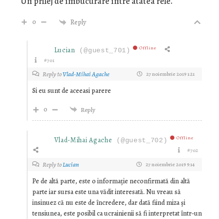
Un prilej de îmbucurare între atâtea rele.
0
Reply
Offline
Lucian
(@guest_701)
#701
Reply to
Vlad-Mihai Agache
27 noiembrie 2019 1:21
Si eu sunt de aceeasi parere
0
Reply
Offline
Vlad-Mihai Agache
(@guest_702)
#702
Reply to
Lucian
27 noiembrie 2019 9:14
Pe de altă parte, este o informație neconfirmată din altă
parte iar sursa este una vădit interesată. Nu vreau să
insinuez că nu este de încredere, dar dată fiind miza și
tensiunea, este posibil ca ucrainienii să fi interpretat într-un