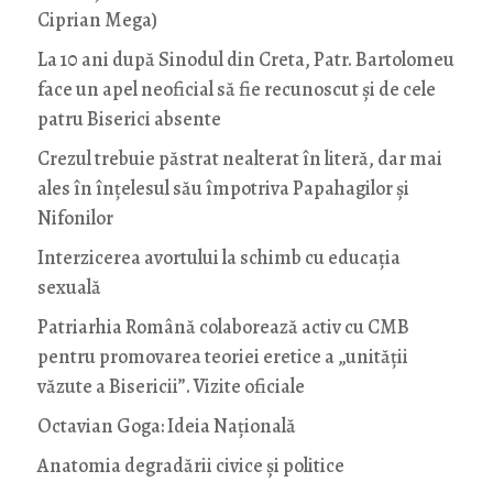
Ciprian Mega)
La 10 ani după Sinodul din Creta, Patr. Bartolomeu
face un apel neoficial să fie recunoscut și de cele
patru Biserici absente
Crezul trebuie păstrat nealterat în literă, dar mai
ales în înțelesul său împotriva Papahagilor și
Nifonilor
Interzicerea avortului la schimb cu educaţia
sexuală
Patriarhia Română colaborează activ cu CMB
pentru promovarea teoriei eretice a „unității
văzute a Bisericii”. Vizite oficiale
Octavian Goga: Ideia Naţională
Anatomia degradării civice și politice