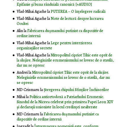
Epifanie și buna rânduială canonică [+AUDIO]
Vlad-Mihai Agache
la
PUTEREA – O înţelegere radicală
Vlad-Mihai Agache
la
Note de lectură despre lucrarea
Ocultei
Alin
la
Fabricarea dușmanului putinist ca dispozitiv de
ordine internă
Vlad-Mihai Agache
la
Lege pentru interzicerea
organizaţiilor secrete
Vlad-Mihai Agache
la
Mitropolitul cipriot Tihic este oprit de
la slujire. Nelegiuirile ecumenismului se lovesc de o stavilă,
dar nu se opresc
Andrei
la
Mitropolitul cipriot Tihic este oprit de la slujire.
Nelegiuirile ecumenismului se lovesc de o stavilă, dar nu
se opresc
MD Crismaru
la
Ştergerea chipului Sfinţilor Închisorilor
Mihai
la
Politica antiortodoxă a Patriarhului Ecumenic.
Sinodul de la Niceea celebrat prin primirea Papei Leon XIV
și declarații unioniste în locul credinței nealterate
MD Crismaru
la
Fabricarea dușmanului putinist ca
dispozitiv de ordine internă
Ingradit
la
Întreruperea pomenirii este, conform