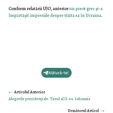
Conform relatării UJO, anterior
un preot grec și-a
împărtășit impresiile despre vizita sa în Ucraina
.
Alătură-te!
←
Alegerile prezidenţiale. Turul al II-ea. Iohannis
→