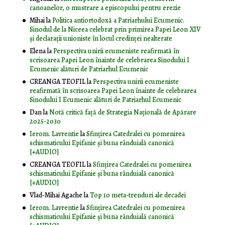
canoanelor, o mustrare a episcopului pentru erezie
Mihai
la
Politica antiortodoxă a Patriarhului Ecumenic.
Sinodul de la Niceea celebrat prin primirea Papei Leon XIV
și declarații unioniste în locul credinței nealterate
Elena
la
Perspectiva unirii ecumeniste reafirmată în
scrisoarea Papei Leon înainte de celebrarea Sinodului I
Ecumenic alături de Patriarhul Ecumenic
CREANGA TEOFIL
la
Perspectiva unirii ecumeniste
reafirmată în scrisoarea Papei Leon înainte de celebrarea
Sinodului I Ecumenic alături de Patriarhul Ecumenic
Dan
la
Notă critică faţă de Strategia Naţională de Apărare
2025-2030
Ierom. Lavrentie
la
Sfințirea Catedralei cu pomenirea
schismaticului Epifanie și buna rânduială canonică
[+AUDIO]
CREANGA TEOFIL
la
Sfințirea Catedralei cu pomenirea
schismaticului Epifanie și buna rânduială canonică
[+AUDIO]
Vlad-Mihai Agache
la
Top 10 meta-trenduri ale decadei
Ierom. Lavrentie
la
Sfințirea Catedralei cu pomenirea
schismaticului Epifanie și buna rânduială canonică