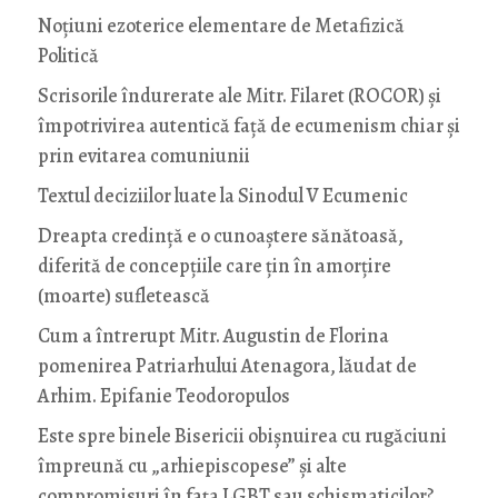
Noţiuni ezoterice elementare de Metafizică
Politică
Scrisorile îndurerate ale Mitr. Filaret (ROCOR) și
împotrivirea autentică față de ecumenism chiar și
prin evitarea comuniunii
Textul deciziilor luate la Sinodul V Ecumenic
Dreapta credință e o cunoaștere sănătoasă,
diferită de concepțiile care țin în amorțire
(moarte) sufletească
Cum a întrerupt Mitr. Augustin de Florina
pomenirea Patriarhului Atenagora, lăudat de
Arhim. Epifanie Teodoropulos
Este spre binele Bisericii obișnuirea cu rugăciuni
împreună cu „arhiepiscopese” și alte
compromisuri în fața LGBT sau schismaticilor?