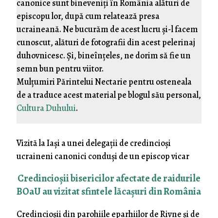
canonice sunt bineveniți în România alături de
episcopu lor, după cum relatează presa
ucraineană. Ne bucurăm de acest lucru și-l facem
cunoscut, alături de fotografii din acest pelerinaj
duhovnicesc. Și, bineînțeles, ne dorim să fie un
semn bun pentru viitor.
Mulțumiri Părintelui Nectarie pentru osteneala
de a traduce acest material pe blogul său personal,
Cultura Duhului
.
Vizită la Iași a unei delegații de credincioși
ucraineni canonici conduși de un episcop vicar
Credincioșii bisericilor afectate de raidurile
BOaU au vizitat sfintele lăcașuri din România
Credincioșii din parohiile eparhiilor de Rivne și de