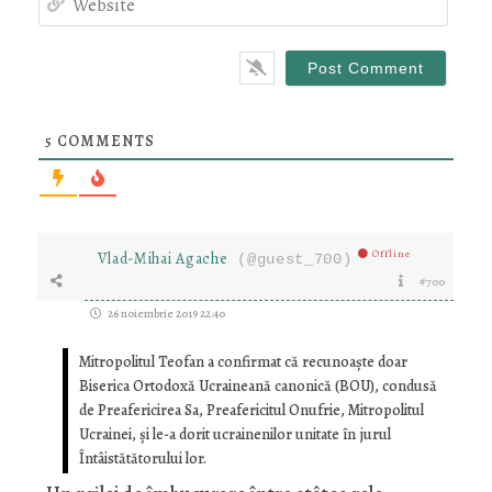
5
COMMENTS
Offline
Vlad-Mihai Agache
(@guest_700)
#700
26 noiembrie 2019 22:40
Mitropolitul Teofan a confirmat că recunoaște doar
Biserica Ortodoxă Ucraineană canonică (BOU), condusă
de Preafericirea Sa, Preafericitul Onufrie, Mitropolitul
Ucrainei, și le-a dorit ucrainenilor unitate în jurul
Întâistătătorului lor.