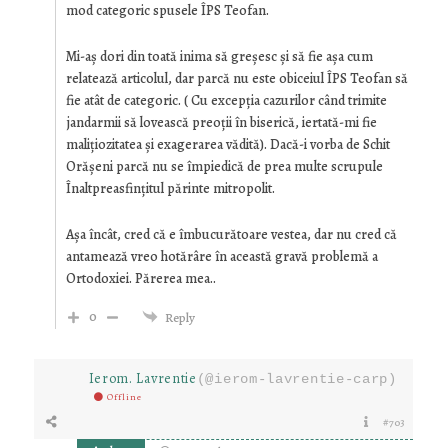
mod categoric spusele ÎPS Teofan.
Mi-aș dori din toată inima să greșesc și să fie așa cum
relatează articolul, dar parcă nu este obiceiul ÎPS Teofan să
fie atât de categoric. ( Cu excepția cazurilor când trimite
jandarmii să lovească preoții în biserică, iertată-mi fie
malițiozitatea și exagerarea vădită). Dacă-i vorba de Schit
Orășeni parcă nu se împiedică de prea multe scrupule
Înaltpreasfințitul părinte mitropolit.
Așa încât, cred că e îmbucurătoare vestea, dar nu cred că
antamează vreo hotărâre în această gravă problemă a
Ortodoxiei. Părerea mea..
0
Reply
Ierom. Lavrentie
(@ierom-lavrentie-carp)
Offline
#703