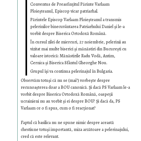
Conventus de Preasfinţitul Părinte Varlaam
Ploieşteanul, Episcop vicar patriarhal.
Părintele Episcop Varlaam Ploieşteanul a transmis
pelerinilor binecuvântarea Patriarhului Daniel şi le-a
vorbit despre Biserica Ortodoxă Română.
În cursul zilei de miercuri, 27 noiembrie, pelerinii au
vizitat mai multe biserici şi mănăstiri din Bucureşti cu
valoare istorică: Mănăstirile Radu Vodă, Antim,
Cernica şi Biserica Sfântul Gheorghe Nou.
Grupul îşi va continua pelerinajul în Bulgaria.
Observăm totuşi că nu se (mai?) vorbeşte despre
recunoaşterea doar a BOU canonică. Şi dacă PS Varlaam le-a
vorbit despre Biserica Ortodoxă Română, oaspeţii
ucrainieni nu au vorbit şi ei despre BOU? Şi dacă da, PS
Varlaam ce o fi spus, cum o fi reacţionat?
Faptul că basilica nu ne spune nimic despre această
chestiune totuşi importantă, miza arzătoare a pelerinajului,
cred că este relevant.