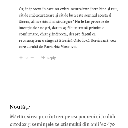
Or, în ipoteza în care nu există neutralitate între bine şi rău,
cât de îmbucurătoare şi cât de bun este semnul acesta al
tăcerii, al incertitudinii strategice? Nu le fac procese de
intenţie alor noştri, dar m-aş fi bucurat să primim o
confirmare, chiar şi indirectă, despre faptul că
recunoaştem o singură Biserică Ortodoxă Ucrainiană, cea
care ascultă de Patriarhia Moscovei.
0
Reply
Noutăţi:
Mărturisirea prin întreruperea pomenirii în duh
ortodox și semințele zelotismului din anii ’60-’70