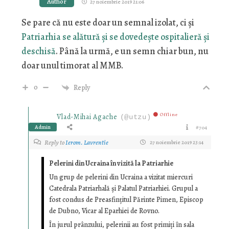
Author
27 noiembrie 2019 21:06
Se pare că nu este doar un semnal izolat, ci și
Patriarhia se alătură și se dovedește ospitalieră și
deschisă
. Până la urmă, e un semn chiar bun, nu
doar unul timorat al MMB.
0
Reply
Offline
Vlad-Mihai Agache
(@utzu)
Admin
#704
Reply to
Ierom. Lavrentie
27 noiembrie 2019 23:14
Pelerini din Ucraina în vizită la Patriarhie
Un grup de pelerini din Ucraina a vizitat miercuri
Catedrala Patriarhală şi Palatul Patriarhiei. Grupul a
fost condus de Preasfinţitul Părinte Pimen, Episcop
de Dubno, Vicar al Eparhiei de Rovno.
În jurul prânzului, pelerinii au fost primiţi în sala