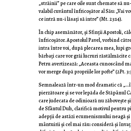
„străinii” pe care oile sunt chemate să nu-i
valabil cuvântul înfricoșător al Său: „Vai vo
ce intră nu-i lăsați să intre” (Mt. 23:14).
În chip asemănător, și Sfinții Apostoli, c
înfricoșător. Apostolul Pavel, vorbind către
intra între voi, după plecarea mea, lupi gre
bărbați care vor grăi lucruri răstălmăcite c
Petru avertizează: „Aceasta cunoscând mai î
vor merge după propriile lor pofte” (2Pt. 3:3
Semnalează într-un mod dramatic că „…într
pierzătoare și se vor lepăda de Stăpânul
care judecata de odinioară nu zăbovește și 
de Sfântul Duh, clarifică motivul pentru p
adepții de astăzi ecumenismului neagă și n
mântuirii și cel mai rău: consideră și înva