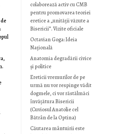
i
colaborează activ cu CMB
pentru promovarea teoriei
 de
eretice a „unității văzute a
a
Bisericii”. Vizite oficiale
opul
Octavian Goga: Ideia
Naţională
ca,
Anatomia degradării civice
n.
și politice
Ereticii vremurilor de pe
e
urmă nu vor respinge vădit
dogmele, ci vor răstălmăci
învățătura Bisericii
(Cuviosul Anatolie cel
m
Bătrân de la Optina)
Căutarea mântuirii este