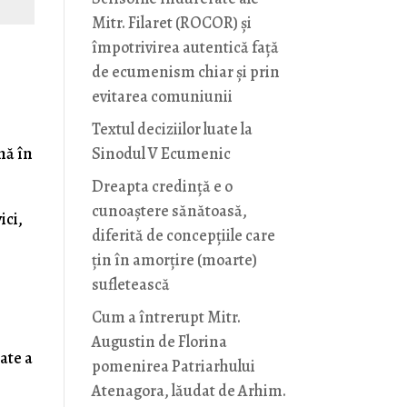
Mitr. Filaret (ROCOR) și
împotrivirea autentică față
de ecumenism chiar și prin
evitarea comuniunii
Textul deciziilor luate la
nă în
Sinodul V Ecumenic
Dreapta credință e o
cunoaștere sănătoasă,
ici,
diferită de concepțiile care
țin în amorțire (moarte)
sufletească
Cum a întrerupt Mitr.
Augustin de Florina
ate a
pomenirea Patriarhului
Atenagora, lăudat de Arhim.