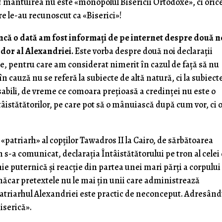
tă»! mântuirea nu este «monopolul Bisericii Ortodoxe», ci ori
re le-au recunoscut ca «Biserici»!
 încă o dată am fost informați de pe internet despre două n
odor al Alexandriei.
Este vorba despre două noi declarații
le, pentru care am considerat nimerit în cazul de față să nu
n cauză nu se referă la subiecte de altă natură, ci la subiect
abili, de vreme ce comoara prețioasă a credinței nu este o
tâistătătorilor, pe care pot să o mânuiască după cum vor, ci 
 «patriarh» al copților Tawadros II la Cairo, de sărbătoarea
 s-a comunicat, declarația Întâistătătorului pe tron al celei
ie puternică și reacție din partea unei mari părți a corpului
 măcar pretextele nu le mai țin unii care administrează
 Patriarhul Alexandriei este practic de neconceput. Adresân
iserică».