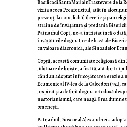
BasilicadiSantaMariainTrastevere de la Roma
vizita aceea Preafericitul, atât în alocuțiu
prezenți la conciliabulul eretic și panrelig
străine de învățătura și predania Bisericii
Patriarhul Copt, ne-a întristat încă o dată
învățăturile dogmatice de bază ale Biseri
cu valoare diacronică, ale Sinoadelor Ecu
Copții, această comunitate religioasă din Eg
iubitoare de liniște, a fost tăiată din trupul 
când au adoptat înfricoșătoarea erezie a 
Ecumenic al IV-lea de la Calcedon (451), 
inspirat și a definit dogma ortodoxă despre
nestorianismul, care neagă firea dumnezeia
omenești.
Patriarhul Dioscor al Alexandriei a adopta