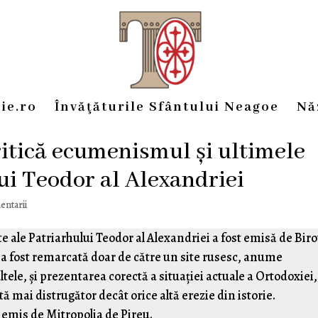
ie.ro
Învăţăturile Sfântului Neagoe
Nă
ritică ecumenismul și ultimele
ui Teodor al Alexandriei
entarii
te ale Patriarhului Teodor al Alexandriei a fost emisă de Biro
a a fost remarcată doar de către un site rusesc, anume
altele, și prezentarea corectă a situației actuale a Ortodoxiei,
 mai distrugător decât orice altă erezie din istorie.
emis de Mitropolia de Pireu.