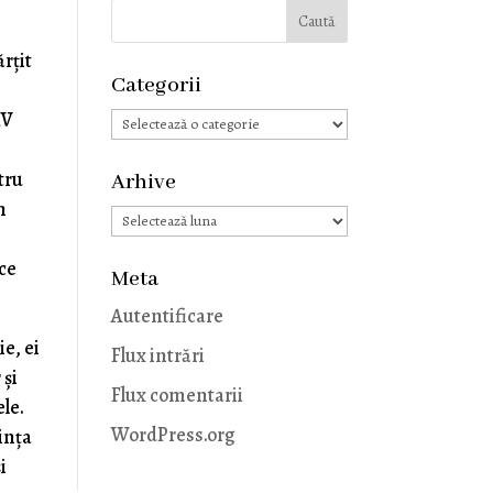
rțit
Categorii
IV
Categorii
tru
Arhive
h
Arhive
ice
Meta
Autentificare
e, ei
Flux intrări
 și
Flux comentarii
ele.
WordPress.org
ința
i