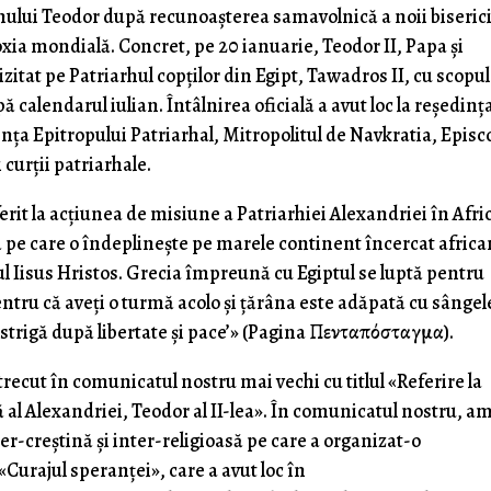
rhului Teodor după recunoașterea samavolnică a noii biseric
xia mondială. Concret, pe 20 ianuarie, Teodor II, Papa și
vizitat pe Patriarhul copților din Egipt, Tawadros II, cu scopul
 calendarul iulian. Întâlnirea oficială a avut loc la reședinț
nța Epitropului Patriarhal, Mitropolitul de Navkratia, Episc
curții patriarhale.
erit la acțiunea de misiune a Patriarhiei Alexandriei în Afri
ă pe care o îndeplinește pe marele continent încercat africa
pul Iisus Hristos. Grecia împreună cu Egiptul se luptă pentru
pentru că aveți o turmă acolo și țărâna este adăpată cu sângel
 strigă după libertate și pace’» (Pagina Πενταπόσταγμα).
recut în comunicatul nostru mai vechi cu titlul «Referire la
pă al Alexandriei, Teodor al II-lea». În comunicatul nostru, a
ter-creștină și inter-religioasă pe care a organizat-o
«Curajul speranței», care a avut loc în