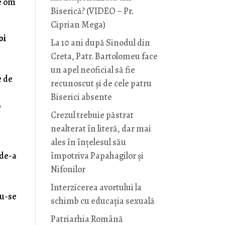
ce om
Biserică? (VIDEO – Pr.
Ciprian Mega)
oi
La 10 ani după Sinodul din
Creta, Patr. Bartolomeu face
un apel neoficial să fie
e de
recunoscut și de cele patru
Biserici absente
o
Crezul trebuie păstrat
nealterat în literă, dar mai
ales în înțelesul său
 de-a
împotriva Papahagilor și
Nifonilor
Interzicerea avortului la
du-se
schimb cu educaţia sexuală
Patriarhia Română