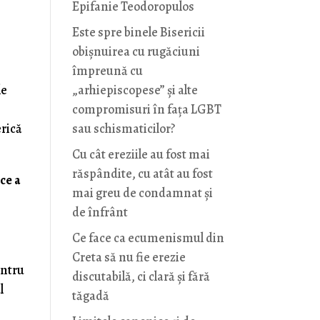
Epifanie Teodoropulos
Este spre binele Bisericii
obișnuirea cu rugăciuni
împreună cu
le
„arhiepiscopese” și alte
compromisuri în fața LGBT
erică
sau schismaticilor?
Cu cât ereziile au fost mai
răspândite, cu atât au fost
ce a
mai greu de condamnat și
e
de înfrânt
Ce face ca ecumenismul din
Creta să nu fie erezie
untru
discutabilă, ci clară și fără
l
tăgadă