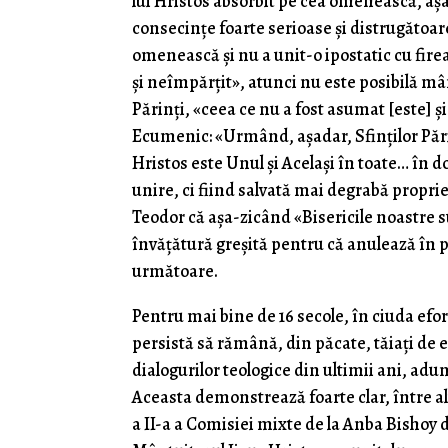
lui Hristos absorbit pe cea omenească, așa
consecințe foarte serioase și distrugătoa
omenească și nu a unit-o ipostatic cu fir
și neîmpărțit», atunci nu este posibilă m
Părinți, «ceea ce nu a fost asumat [este] 
Ecumenic: «Urmând, așadar, Sfinților Pări
Hristos este Unul și Același în toate… în d
unire, ci fiind salvată mai degrabă proprie
Teodor că așa-zicând «Bisericile noastre su
învățătură greșită pentru că anulează în p
următoare.
Pentru mai bine de 16 secole, în ciuda efor
persistă să rămână, din păcate, tăiați de e
dialogurilor teologice din ultimii ani, adu
Aceasta demonstrează foarte clar, între alt
a II-a a Comisiei mixte de la Anba Bishoy