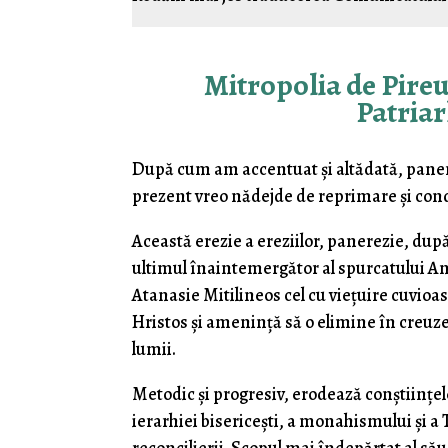
Mitropolia de Pireu
Patriar
După cum am accentuat și altădată, paner
prezent vreo nădejde de reprimare și con
Această erezie a ereziilor, panerezie, d
ultimul înaintemergător al spurcatului A
Atanasie Mitilineos cel cu viețuire cuvioas
Hristos și amenință să o elimine în creuzetu
lumii.
Metodic și progresiv, erodează conștiințe
ierarhiei bisericești, a monahismului și a T