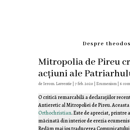
Despre theodos
Mitropolia de Pireu c
acțiuni ale Patriarhul
de
Ierom. Lavrentie
|
7 feb. 2020
|
Ecumenism
|
6 com
O critică remarcabilă a declarațiilor recen
Antieretic al Mitropoliei de Pireu. Aceast
Orthochristian
. Este de apreciat, printre 
măcinată din interior de erezia ecumenistă
Redăm mai jos traducerea Comunicatului 