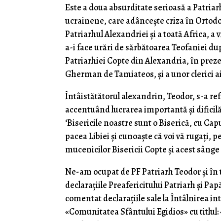
Este a doua absurditate serioasă a Patria
ucrainene, care adâncește criza în Ortodo
Patriarhul Alexandriei și a toată Africa, a 
a-i face urări de sărbătoarea Teofaniei după
Patriarhiei Copte din Alexandria, în preze
Gherman de Tamiateos, și a unor clerici ai 
Întâistătătorul alexandrin, Teodor, s-a ref
accentuând lucrarea importantă și dificil
‘Bisericile noastre sunt o Biserică, cu Ca
pacea Libiei și cunoaște că voi vă rugați, 
mucenicilor Bisericii Copte și acest sânge
Ne-am ocupat de PF Patriarh Teodor și în t
declarațiile Preafericitului Patriarh și Pa
comentat declarațiile sale la Întâlnirea in
«Comunitatea Sfântului Egidios» cu titlul: 