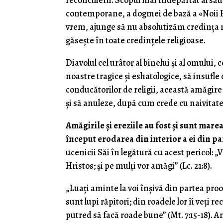
reconcilierii. Scopul mai îndepărtat al său 
contemporane, a dogmei de bază a «Noii E
vrem, ajunge să nu absolutizăm credința n
găsește în toate credințele religioase.
Diavolul cel urâtor al binelui și al omului, c
noastre tragice și eshatologice, să insufle
conducătorilor de religii, această amăgire 
și să anuleze, după cum crede cu naivitate
Amăgirile și ereziile au fost și sunt mar
început erodarea din interior a ei din par
ucenicii Săi în legătură cu acest pericol: 
Hristos; și pe mulți vor amăgi” (Lc. 21:8).
„Luați aminte la voi înșivă din partea proo
sunt lupi răpitori; din roadele lor îi veți
putred să facă roade bune” (Mt. 7:15-18). Amăg