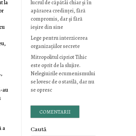
t la
lucrul de căpătâi chiar și în
or
apărarea credinței, fără
compromis, dar și fără
 cu
ieșire din sine
Lege pentru interzicerea
eu,
organizaţiilor secrete
Mitropolitul cipriot Tihic
este oprit de la slujire.
.,
Nelegiuirile ecumenismului
se lovesc de o stavilă, dar nu
l-au
se opresc
u
COMENTARII
ă a
Caută