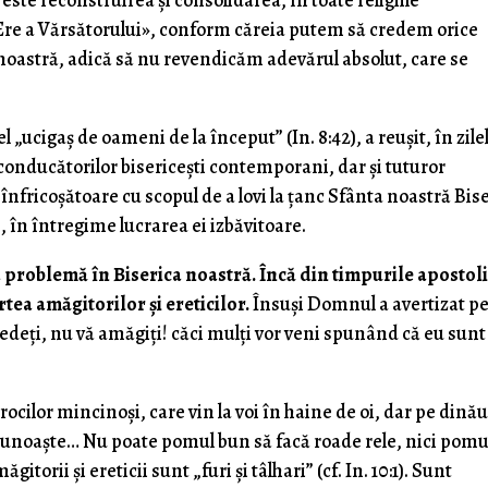
este reconstruirea și consolidarea, în toate religiile
re a Vărsătorului», conform căreia putem să credem orice
oastră, adică să nu revendicăm adevărul absolut, care se
el „ucigaș de oameni de la început” (In. 8:42), a reușit, în zile
 conducătorilor bisericești contemporani, dar și tuturor
înfricoșătoare cu scopul de a lovi la țanc Sfânta noastră Bis
, în întregime lucrarea ei izbăvitoare.
ea problemă în Biserica noastră. Încă din timpurile apostoli
tea amăgitorilor și ereticilor.
Însuși Domnul a avertizat p
„Vedeți, nu vă amăgiți! căci mulți vor veni spunând că eu sunt
rocilor mincinoși, care vin la voi în haine de oi, dar pe dină
 recunoaște… Nu poate pomul bun să facă roade rele, nici pomu
itorii și ereticii sunt „furi și tâlhari” (cf. In. 10:1). Sunt