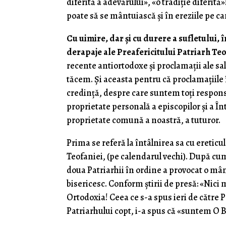
diferită a adevărului», «o tradiție diferi
poate să se mântuiască și în ereziile pe ca
Cu uimire, dar și cu durere a sufletului,
derapaje ale Preafericitului Patriarh Te
recente antiortodoxe și proclamații ale sa
tăcem. Și aceasta pentru că proclamațiile î
credință, despre care suntem toți respons
proprietate personală a episcopilor și a În
proprietate comună a noastră, a tuturor.
Prima se referă la întâlnirea sa cu ereticul
Teofaniei, (pe calendarul vechi). După cum
doua Patriarhii în ordine a provocat o mân
bisericesc. Conform știrii de presă: «Nici
Ortodoxia! Ceea ce s-a spus ieri de către
Patriarhului copt, i-a spus că «suntem O B