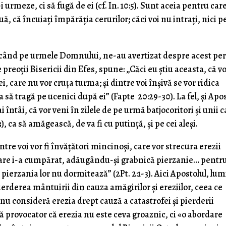
 urmeze, ci să fugă de ei (cf. In. 10:5). Sunt aceia pentru car
uă, că încuiați împărăția cerurilor; căci voi nu intrați, nici p
ălcând pe urmele Domnului, ne-au avertizat despre acest per
 preoții Bisericii din Efes, spune: „Căci eu știu aceasta, că v
i, care nu vor cruța turma; și dintre voi înșivă se vor ridica
a să tragă pe ucenici după ei” (Fapte 20:29-30). La fel, și Apo
ntâi, că vor veni în zilele de pe urmă batjocoritori și unii c
), ca să amăgească, de va fi cu putință, și pe cei aleși.
e voi vor fi învățători mincinoși, care vor strecura erezii
 Care i-a cumpărat, adăugându-și grabnică pierzanie… pentr
pierzania lor nu dormitează” (2Pt. 2:1-3). Aici Apostolul, lu
ierderea mântuirii din cauza amăgirilor și ereziilor, ceea ce
u consideră erezia drept cauză a catastrofei și pierderii
ță provocator că erezia nu este ceva groaznic, ci «o abordare