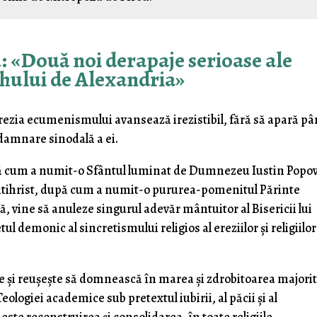
: «Două noi derapaje serioase ale
hului de Alexandria»
ezia ecumenismului avansează irezistibil, fără să apară pâ
damnare sinodală a ei.
upă cum a numit-o Sfântul luminat de Dumnezeu Iustin Popov
ntihrist, după cum a numit-o pururea-pomenitul Părinte
ă, vine să anuleze singurul adevăr mântuitor al Bisericii lui
l demonic al sincretismului religios al ereziilor și religiilor
le și reușește să domnească în marea și zdrobitoarea majorit
eologiei academice sub pretextul iubirii, al păcii și al