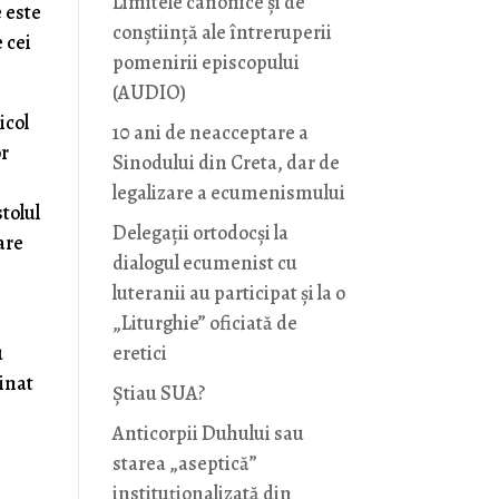
Limitele canonice și de
e este
conștiință ale întreruperii
e cei
pomenirii episcopului
(AUDIO)
icol
10 ani de neacceptare a
or
Sinodului din Creta, dar de
legalizare a ecumenismului
stolul
Delegații ortodocși la
are
dialogul ecumenist cu
luteranii au participat și la o
„Liturghie” oficiată de
u
eretici
minat
Știau SUA?
Anticorpii Duhului sau
starea „aseptică”
instituționalizată din