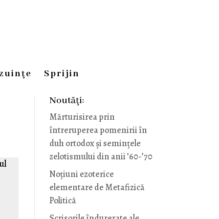
zuinţe
Sprijin
Noutăţi:
Mărturisirea prin
întreruperea pomenirii în
duh ortodox și semințele
zelotismului din anii ’60-’70
ul
Noţiuni ezoterice
elementare de Metafizică
Politică
Scrisorile îndurerate ale