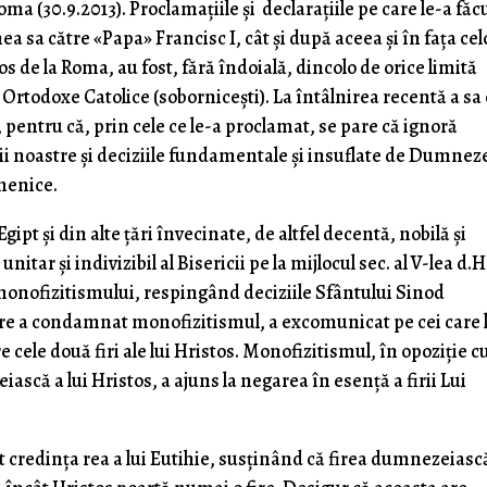
 (30.9.2013). Proclamațiile și declarațiile pe care le-a făcu
nea sa către «Papa» Francisc I, cât și după aceea și în fața cel
ios de la Roma, au fost, fără îndoială, dincolo de orice limită
 Ortodoxe Catolice (sobornicești). La întâlnirea recentă a sa
, pentru că, prin cele ce le-a proclamat, se pare că ignoră
cii noastre și deciziile fundamentale și insuflate de Dumnez
menice.
ipt și din alte țări învecinate, de altfel decentă, nobilă și
unitar și indivizibil al Bisericii pe la mijlocul sec. al V-lea d.H
monofizitismului, respingând deciziile Sfântului Sinod
care a condamnat monofizitismul, a excomunicat pe cei care 
 cele două firi ale lui Hristos. Monofizitismul, în opoziție c
scă a lui Hristos, a ajuns la negarea în esență a firii Lui
t credința rea a lui Eutihie, susținând că firea dumnezeiasc