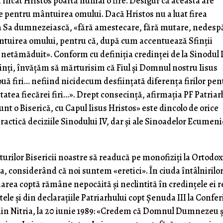
 încât Hristos poartă numai o fire. Desigur că aceasta are
re pentru mântuirea omului. Dacă Hristos nu a luat firea
ea Sa dumnezeiască, «fără amestecare, fără mutare, nedespă
ântuirea omului, pentru că, după cum accentuează Sfinții
și netămăduit». Conform cu definiția credinței de la Sinodul 
nți, învățăm să mărturisim că Fiul și Domnul nostru Iisus
ouă firi… nefiind nicidecum desființată diferența firilor pen
tatea fiecărei firi…». Drept consecință, afirmația PF Patriar
nt o Biserică, cu Capul Iisus Hristos» este dincolo de orice
ractică deciziile Sinodului IV, dar și ale Sinoadelor Ecumen
turilor Bisericii noastre să readucă pe monofiziți la Ortodoxi
a, considerând că noi suntem «eretici». În ciuda întâlnirilor
narea coptă rămâne nepocăită și neclintită în credințele ei r
ele și din declarațiile Patriarhului copt Șenuda III la Confer
 din Nitria, la 20 iunie 1989: «Credem că Domnul Dumnezeu ș