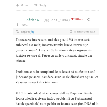
0
Reply
Offline
Adrian S.
(@guest_1394)
#1394
Reply to
fag
11 aprilie 2020 22:54
Foooaaarte interesant, mai ales pct. 1 ! Mă interesează
subiectul așa mult, încât voi trimite luni o intervenție
„amicus curiae”. Am și eu în buzunar câteva argumente
juridice pe care dl. Petrescu nu le-a antamat, simple dar
tăioase.
Problema e ca în completul de judecată să nu fie tot secu’
judecând pe secu’. Sau dacă sunt, să fie din tabăra opusă, ca
să avem o șansă de răsturnare.
Pct. 2: foarte adevărat ce spune și dl. av. Popescu. Foarte,
foarte adevărat. Avem însă o problemă cu Parlamentul:
haitele (partidele) sunt pe blat cu Joianis ca să țină DNA-ul în