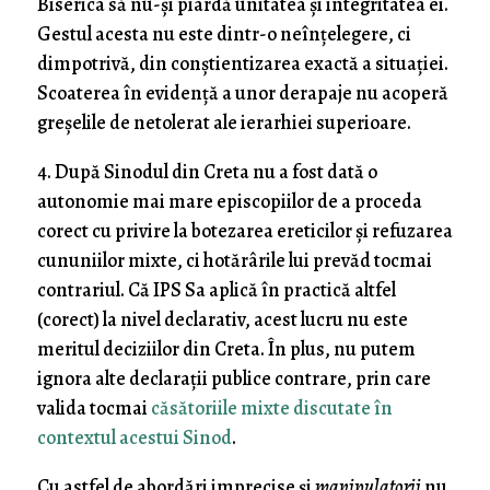
Biserica să nu-și piardă unitatea și integritatea ei.
Gestul acesta nu este dintr-o neînțelegere, ci
dimpotrivă, din conștientizarea exactă a situației.
Scoaterea în evidență a unor derapaje nu acoperă
greșelile de netolerat ale ierarhiei superioare.
4. După Sinodul din Creta nu a fost dată o
autonomie mai mare episcopiilor de a proceda
corect cu privire la botezarea ereticilor și refuzarea
cununiilor mixte, ci hotărârile lui prevăd tocmai
contrariul. Că IPS Sa aplică în practică altfel
(corect) la nivel declarativ, acest lucru nu este
meritul deciziilor din Creta. În plus, nu putem
ignora alte declarații publice contrare, prin care
valida tocmai
căsătoriile mixte discutate în
contextul acestui Sinod
.
Cu astfel de abordări imprecise și
manipulatorii
nu