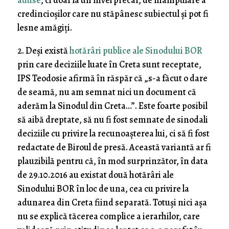
aduse
, ci doar la un nivel precar, de manipulare a
credincioșilor care nu stăpânesc subiectul și pot fi
lesne amăgiți.
2. Deși există
hotărâri publice ale Sinodului BOR
prin care deciziile luate în Creta sunt receptate,
IPS Teodosie afirmă în răspăr că „s-a făcut o dare
de seamă, nu am semnat nici un document că
aderăm la Sinodul din Creta…”. Este foarte posibil
să aibă dreptate, să nu fi fost semnate de sinodali
deciziile cu privire la recunoașterea lui, ci să fi fost
redactate de Biroul de presă. Această variantă ar fi
plauzibilă pentru că, în mod surprinzător, în data
de 29.10.2016 au existat două hotărâri ale
Sinodului BOR în loc de una, cea cu privire la
adunarea din Creta fiind separată. Totuși nici așa
nu se explică tăcerea complice a ierarhilor, care