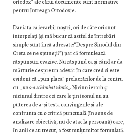
ortodox” ale cărui documente sunt normative
pentru întreaga Ortodoxie.
Dar iată că ierarhii noştri, ori de câte ori sunt
interpelaţi (şi mă bucur că astfel de întrebări
simple sunt încă adresate:”Despre Sinodul din
Creta ce ne spuneţi?”) par că formulează
răspunsuri evazive. Nu răspund ca şi când ar da
mărturie despre un adevăr în care cred ci este
evident că „pun placa” prelucrărilor de la centru
cu: „
nu s-a schimbat nimic
„. Niciun ierarh şi
niciunul dintre cei care le ţin isonul nu au
puterea de a-şi testa convingerile şi a le
confrunta cu o critică punctuală (în sens de
analizare obiectivă, nu de atac la persoană) care,
în anii ce au trecut, a fost mulţumitor formulată.