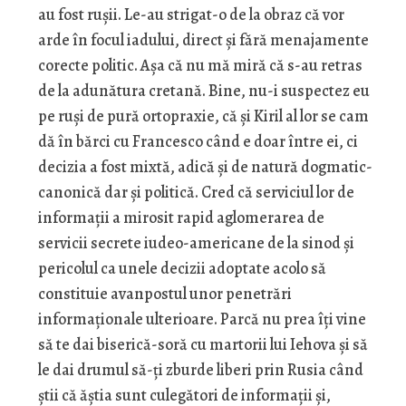
au fost rușii. Le-au strigat-o de la obraz că vor
arde în focul iadului, direct și fără menajamente
corecte politic. Așa că nu mă miră că s-au retras
de la adunătura cretană. Bine, nu-i suspectez eu
pe ruși de pură ortopraxie, că și Kiril al lor se cam
dă în bărci cu Francesco când e doar între ei, ci
decizia a fost mixtă, adică și de natură dogmatic-
canonică dar și politică. Cred că serviciul lor de
informații a mirosit rapid aglomerarea de
servicii secrete iudeo-americane de la sinod și
pericolul ca unele decizii adoptate acolo să
constituie avanpostul unor penetrări
informaționale ulterioare. Parcă nu prea îți vine
să te dai biserică-soră cu martorii lui Iehova și să
le dai drumul să-ți zburde liberi prin Rusia când
știi că ăștia sunt culegători de informații și,