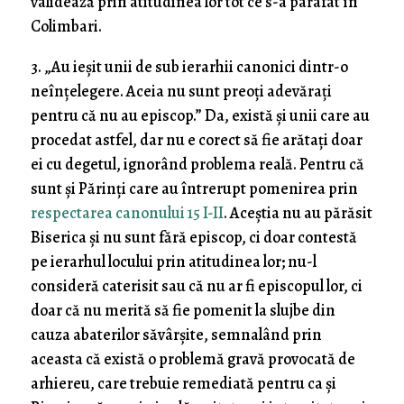
validează prin atitudinea lor tot ce s-a parafat în
Colimbari.
3. „Au ieșit unii de sub ierarhii canonici dintr-o
neînțelegere. Aceia nu sunt preoți adevărați
pentru că nu au episcop.” Da, există și unii care au
procedat astfel, dar nu e corect să fie arătați doar
ei cu degetul, ignorând problema reală. Pentru că
sunt și Părinți care au întrerupt pomenirea prin
respectarea canonului 15 I-II
. Aceștia nu au părăsit
Biserica și nu sunt fără episcop, ci doar contestă
pe ierarhul locului prin atitudinea lor; nu-l
consideră caterisit sau că nu ar fi episcopul lor, ci
doar că nu merită să fie pomenit la slujbe din
cauza abaterilor săvârșite, semnalând prin
aceasta că există o problemă gravă provocată de
arhiereu, care trebuie remediată pentru ca și