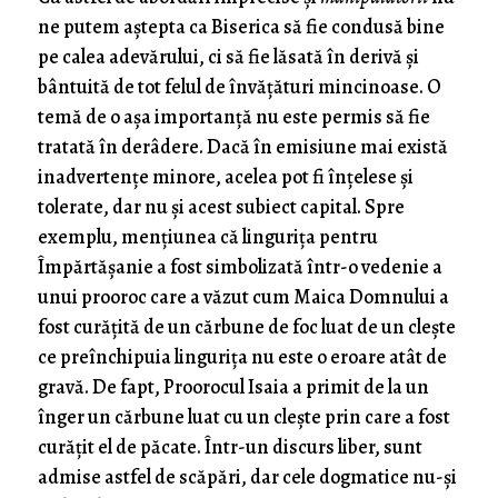
ne putem aștepta ca Biserica să fie condusă bine
pe calea adevărului, ci să fie lăsată în derivă și
bântuită de tot felul de învățături mincinoase. O
temă de o așa importanță nu este permis să fie
tratată în derâdere. Dacă în emisiune mai există
inadvertențe minore, acelea pot fi înțelese și
tolerate, dar nu și acest subiect capital. Spre
exemplu, mențiunea că lingurița pentru
Împărtășanie a fost simbolizată într-o vedenie a
unui prooroc care a văzut cum Maica Domnului a
fost curățită de un cărbune de foc luat de un clește
ce preînchipuia lingurița nu este o eroare atât de
gravă. De fapt, Proorocul Isaia a primit de la un
înger un cărbune luat cu un clește prin care a fost
curățit el de păcate. Într-un discurs liber, sunt
admise astfel de scăpări, dar cele dogmatice nu-și