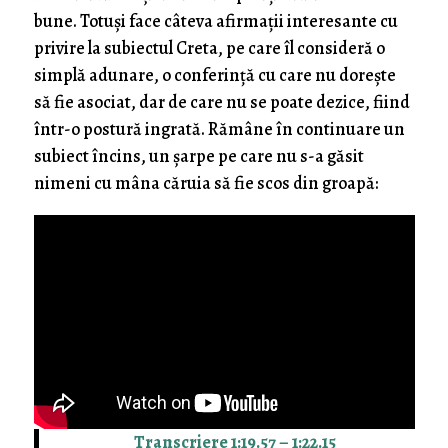
bune. Totuși face câteva afirmații interesante cu
privire la subiectul Creta, pe care îl consideră o
simplă adunare, o conferință cu care nu dorește
să fie asociat, dar de care nu se poate dezice, fiind
într-o postură ingrată. Rămâne în continuare un
subiect încins, un șarpe pe care nu s-a găsit
nimeni cu mâna căruia să fie scos din groapă:
Transcriere 1:19.57 – 1:22.15