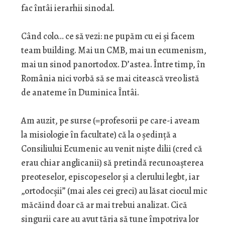
fac întâi ierarhii sinodal.
Când colo… ce să vezi: ne pupăm cu ei și facem
team building. Mai un CMB, mai un ecumenism,
mai un sinod panortodox. D’astea. Între timp, în
România nici vorbă să se mai citească vreo listă
de anateme în Duminica Întâi.
Am auzit, pe surse (=profesorii pe care-i aveam
la misiologie în facultate) că la o ședință a
Consiliului Ecumenic au venit niște dilii (cred că
erau chiar anglicanii) să pretindă recunoașterea
preoteselor, episcopeselor și a clerului legbt, iar
„ortodocșii” (mai ales cei greci) au lăsat ciocul mic
măcăind doar că ar mai trebui analizat. Cică
singurii care au avut tăria să tune împotriva lor