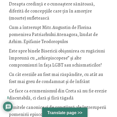
Dreapta credință e o cunoaștere sănătoasă,
diferită de concepțiile care țin în amorțire
(moarte) sufletească
Cum a întrerupt Mitr. Augustin de Florina
pomenirea Patriarhului Atenagora, lăudat de
Arhim. Epifanie Teodoropulos
Este spre binele Bisericii obișnuirea cu rugăciuni
împreună cu „arhiepiscopese” și alte
compromisuri în fața LGBT sau schismaticilor?
Cu cât ereziile au fost mai răspândite, cu atât au
fost mai greu de condamnat și de înfrânt
Ce face ca ecumenismul din Creta să nu fie erezie
discutabilă, ci clară și fără tăgadă
8
Limitele canonice și de conștiință ale întreruperii
Translate page >>
pomenirii episcopului (AUDIO)