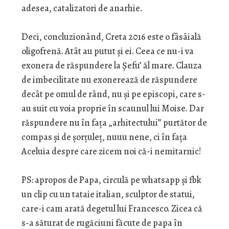
adesea, catalizatori de anarhie.
Deci, concluzionând, Creta 2016 este o fâsâială
oligofrenă. Atât au putut și ei. Ceea ce nu-i va
exonera de răspundere la Șefu’ ăl mare. Clauza
de imbecilitate nu exonerează de răspundere
decât pe omul de rând, nu și pe episcopi, care s-
au suit cu voia proprie în scaunul lui Moise. Dar
răspundere nu în fața „arhitectului” purtător de
compas și de șorțuleț, nuuu nene, ci în fața
Aceluia despre care zicem noi că-i nemitarnic!
PS: apropos de Papa, circulă pe whatsapp și fbk
un clip cu un tataie italian, sculptor de statui,
care-i cam arată degetul lui Francesco. Zicea că
s-a săturat de rugăciuni făcute de papa în