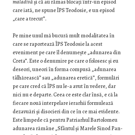
maladivă
şi că au rămas blocaţi într-un episod
care iată, ne spune ÎPS Teodosie, e un episod
„care a trecut”.
Pe mine unul mă bucură mult modalitatea în
care se raportează ÎPS Teodosie la acest
eveniment pe care îl denumeşte „adunarea din
Creta”. Este o denumire pe care o folosesc şi eu
deseori, uneori în forma compusă „adunarea
tâlhărească” sau „adunarea eretică”, formulări
pe care cred că ÎPS nu le-a avut în vedere, dar
nici nu e departe. Ceea ce este clar însă, e că la
fiecare nouă interpelare ierarhii formulează
dezavuări şi disocieri din ce în ce mai evidente.
Este limpede că pentru Patriarhul Bartolomeu
adunarea rămâne „Sfântul şi Marele Sinod Pan-