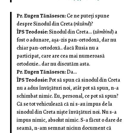
Pr. Eugen Tănăsescu:
Ce ne puteţi spune
despre Sinodul din Creta (
râzând
)?
ÎPS Teodosie:
Sinodul din Creta… (
zâmbind
) a
fost o adunare, aşa-zis pan-ortodoxă, dar nu
chiar pan-ortodoxă.. dacă Rusia nu a
participat, care are cea mai numeroasă
ortodoxie.. dar nu discutăm asta.
Pr. Eugen Tănăsescu:
Da…
ÎPS Teodosie:
Pot să spun că sinodul din Creta
nu a adus învăţături noi, atât pot să spun, n-a
schimbat nimic. Eu, personal, ce pot să spun?
Că se tot vehiculează că ni s-au impus de la
sinodul din Creta nişte învăţături noi. Nu s-a
impus nimic, absolut nimic. S-a făcut o dare de
seamă, n-am semnat niciun document că