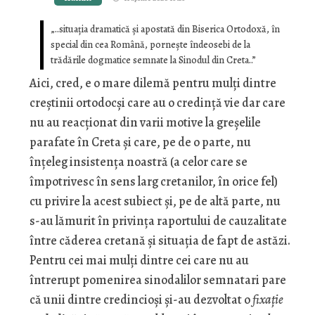
„..situația dramatică și apostată din Biserica Ortodoxă, în
special din cea Română, pornește îndeosebi de la
trădările dogmatice semnate la Sinodul din Creta..”
Aici, cred, e o mare dilemă pentru mulţi dintre
creştinii ortodocşi care au o credinţă vie dar care
nu au reacţionat din varii motive la greşelile
parafate în Creta şi care, pe de o parte, nu
înţeleg insistenţa noastră (a celor care se
împotrivesc în sens larg cretanilor, în orice fel)
cu privire la acest subiect şi, pe de altă parte, nu
s-au lămurit în privinţa raportului de cauzalitate
între căderea cretană şi situaţia de fapt de astăzi.
Pentru cei mai mulţi dintre cei care nu au
întrerupt pomenirea sinodalilor semnatari pare
că unii dintre credincioşi şi-au dezvoltat o
fixaţie