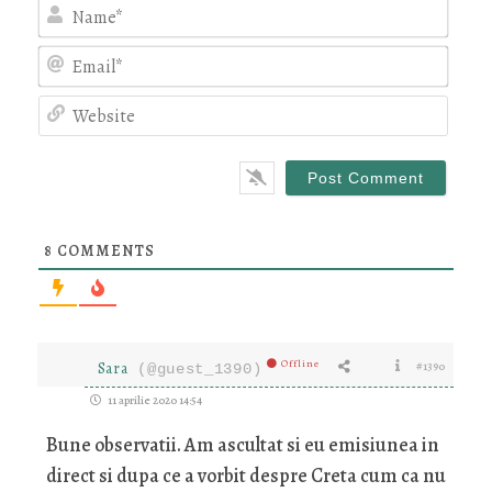
Nam
Emai
Webs
8
COMMENTS
Offline
Sara
#1390
(@guest_1390)
11 aprilie 2020 14:54
Bune observatii. Am ascultat si eu emisiunea in
direct si dupa ce a vorbit despre Creta cum ca nu