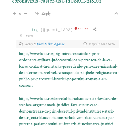
coronavirus-easter-usa-idUSKCN21S10Y
0
Reply
Offline
fag
(@guest_1393)
#1393
Reply to
Vlad-Mihai Agache
11 aprilie 2020 20:20
https://www.luju.ro/prigonirea-crestinilor-prin-
ordonanta-militara-judecatorul-ioan-petrescu-de-la-ca-
bacau-a-atacat-in-instanta-prevederile-prin-care-ministrul-
de-interne-marcel-vela-a-suspendat-slujbele-religioase-cu-
public-pe-parcursul-istoriei-poporului-roman-s-au-
consem
https://www.luju.ro/decretul-lui-iohannis-este-lovitura-de-
stat-iata-argumentatia-juridica-fara-cusur-care-
demonstreaza-ca-prin-decretul-privind-instituirea-starii-
de-urgenta-klaus-iohannis-si-ludovic-orban-au-uzurpat-
puterea-parlamentului-au-interzis-functionarea-justitiei