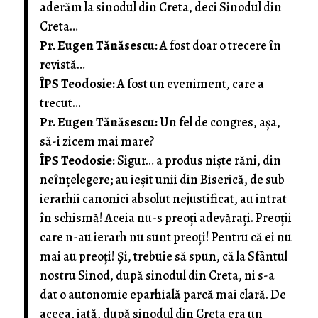
aderăm la sinodul din Creta, deci Sinodul din
Creta…
Pr. Eugen Tănăsescu:
A fost doar o trecere în
revistă…
ÎPS Teodosie:
A fost un eveniment, care a
trecut…
Pr. Eugen Tănăsescu:
Un fel de congres, aşa,
să-i zicem mai mare?
ÎPS Teodosie:
Sigur… a produs nişte răni, din
neînţelegere; au ieşit unii din Biserică, de sub
ierarhii canonici absolut nejustificat, au intrat
în schismă! Aceia nu-s preoţi adevăraţi. Preoţii
care n-au ierarh nu sunt preoţi! Pentru că ei nu
mai au preoţi! Şi, trebuie să spun, că la Sfântul
nostru Sinod, după sinodul din Creta, ni s-a
dat o autonomie eparhială parcă mai clară. De
aceea, iată, după sinodul din Creta era un