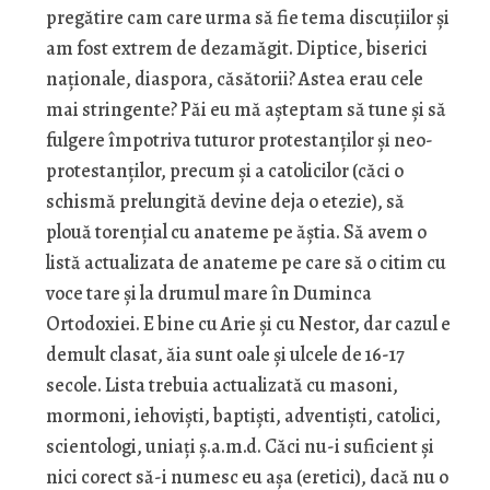
pregătire cam care urma să fie tema discuțiilor și
am fost extrem de dezamăgit. Diptice, biserici
naționale, diaspora, căsătorii? Astea erau cele
mai stringente? Păi eu mă așteptam să tune și să
fulgere împotriva tuturor protestanților și neo-
protestanților, precum și a catolicilor (căci o
schismă prelungită devine deja o etezie), să
plouă torențial cu anateme pe ăștia. Să avem o
listă actualizata de anateme pe care să o citim cu
voce tare și la drumul mare în Duminca
Ortodoxiei. E bine cu Arie și cu Nestor, dar cazul e
demult clasat, ăia sunt oale și ulcele de 16-17
secole. Lista trebuia actualizată cu masoni,
mormoni, iehoviști, baptiști, adventiști, catolici,
scientologi, uniați ș.a.m.d. Căci nu-i suficient și
nici corect să-i numesc eu așa (eretici), dacă nu o