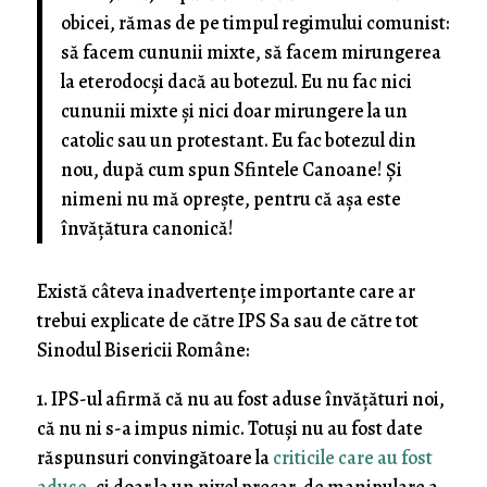
obicei, rămas de pe timpul regimului comunist:
să facem cununii mixte, să facem mirungerea
la eterodocşi dacă au botezul. Eu nu fac nici
cununii mixte şi nici doar mirungere la un
catolic sau un protestant. Eu fac botezul din
nou, după cum spun Sfintele Canoane! Şi
nimeni nu mă opreşte, pentru că aşa este
învăţătura canonică!
Există câteva inadvertențe importante care ar
trebui explicate de către IPS Sa sau de către tot
Sinodul Bisericii Române:
1. IPS-ul afirmă că nu au fost aduse învățături noi,
că nu ni s-a impus nimic. Totuși nu au fost date
răspunsuri convingătoare la
criticile care au fost