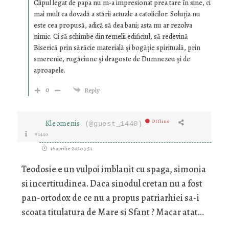
Clipul legat de papa nu m-a impresionat prea tare în sine, ci
mai mult ca dovadă a stării actuale a catolicilor. Soluția nu
este cea propusă, adică să dea bani; asta nu ar rezolva
nimic. Ci să schimbe din temelii edificiul, să redevină
Biserică prin sărăcie materială și bogăție spirituală, prin
smerenie, rugăciune și dragoste de Dumnezeu și de
aproapele.
0
Reply
Offline
Kleomenis
(@guest_1440)
#1440
16 aprilie 2020 7:51
Teodosie e un vulpoi imblanit cu spaga, simonia
si incertitudinea. Daca sinodul cretan nu a fost
pan-ortodox de ce nu a propus patriarhiei sa-i
scoata titulatura de Mare si Sfant ? Macar atat…