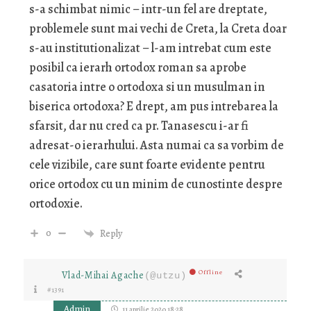
s-a schimbat nimic – intr-un fel are dreptate,
problemele sunt mai vechi de Creta, la Creta doar
s-au institutionalizat – l-am intrebat cum este
posibil ca ierarh ortodox roman sa aprobe
casatoria intre o ortodoxa si un musulman in
biserica ortodoxa? E drept, am pus intrebarea la
sfarsit, dar nu cred ca pr. Tanasescu i-ar fi
adresat-o ierarhului. Asta numai ca sa vorbim de
cele vizibile, care sunt foarte evidente pentru
orice ortodox cu un minim de cunostinte despre
ortodoxie.
0
Reply
Offline
Vlad-Mihai Agache
(@utzu)
#1391
Admin
11 aprilie 2020 18:28