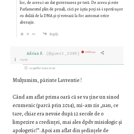
loc, de aceea i-au dat guvernarea pe tavă. De aceea și este
Parlamentul plin de penali, căci pe ăștia poți să-i sperii ușor
cu dulăii de la DNA și-ți votează la foc automat orice
aberație.
0
Reply
Offline
Adrian S.
(@guest_1395)
#1395
11 aprilie 2020 23:43
Mulțumim, părinte Lavrentie !
Când am aflat prima oară că se va ține un sinod
ecumenic (parcă prin 2014), mi-am zis „uau, ce
tare, chiar era nevoie după 12 secole de o
limpezire a credinței, mai ales dpdv misiologic și
apologetic!”. Apoi am aflat din ședințele de