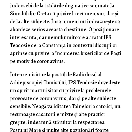
îndeosebi de la trădările dogmatice semnate la
Sinodul din Creta cu privire la ecumenism, dar și
de la alte subiecte. Însă nimeni nu îndrăznește să
abordeze serios această chestiune. O poziționare
interesantă, dar nemulțumitoare a arătat IPS
Teodosie de la Constanța în contextul discuțiilor
aprinse cu privire la închiderea bisericilor de Paști
pe motiv de coronavirus.
Într-o emisiune la postul de Radio local al
Arhiepiscopiei Tomisului, IPS Teodosie dovedește
un spirit mărturisitor cu privire la problemele
provocate de coronavirus, dar și pe alte subiecte
sensibile. Neagă validitatea Tainelor la catolici, nu
recunoaște căsătoriile mixte și alte practici
greșite, îndeamnă stăruitor la respectarea
Postului Mare și multe alte poziționări foarte