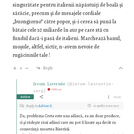
singurătate pentru italienii năpăstuiți de boală și
sărăcie, precum și de mesajele cordiale
„buongiorno” către popor, și-i cerea să pună la
bătaie cele 10 miliarde în aur pe care stă cu
fundul dacă-i pasă de italieni. Marchează banul,
moșule, altfel, sictir, n-avem nevoie de
rugăciunile tale !
0
Reply
Ierom. Lavrentie
(@ierom-lavrentie-
Offline
carp)
Author
#1397
Reply to
Adrian S.
13 aprilie 2020 14:13
Da, problema Creta este una adâncă, ea nu doar produce,
ci și vădește răni adânci care nu pot fi lăsate așa decât cu
consecință moartea Bisericii.