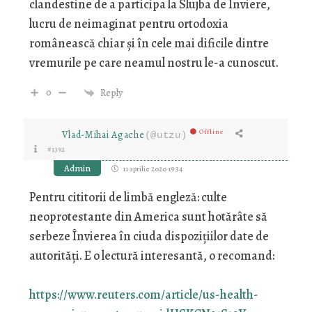
clandestine de a participa la Slujba de Înviere,
lucru de neimaginat pentru ortodoxia
românească chiar şi în cele mai dificile dintre
vremurile pe care neamul nostru le-a cunoscut.
0
Reply
Offline
Vlad-Mihai Agache
(@utzu)
#1392
Admin
11 aprilie 2020 19:34
Pentru cititorii de limbă engleză: culte
neoprotestante din America sunt hotărâte să
serbeze Învierea în ciuda dispoziţiilor date de
autorităţi. E o lectură interesantă, o recomand:
https://www.reuters.com/article/us-health-