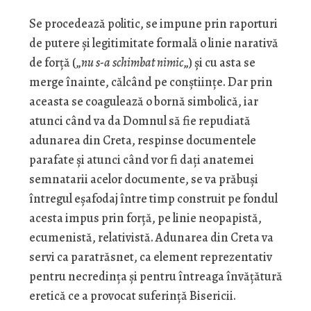
Se procedează politic, se impune prin raporturi
de putere şi legitimitate formală o linie narativă
de forţă („
nu s-a schimbat nimic
„) şi cu asta se
merge înainte, călcând pe conştiinţe. Dar prin
aceasta se coagulează o bornă simbolică, iar
atunci când va da Domnul să fie repudiată
adunarea din Creta, respinse documentele
parafate şi atunci când vor fi daţi anatemei
semnatarii acelor documente, se va prăbuşi
întregul eşafodaj între timp construit pe fondul
acesta impus prin forţă, pe linie neopapistă,
ecumenistă, relativistă. Adunarea din Creta va
servi ca paratrăsnet, ca element reprezentativ
pentru necredinţa şi pentru întreaga învăţătură
eretică ce a provocat suferinţă Bisericii.