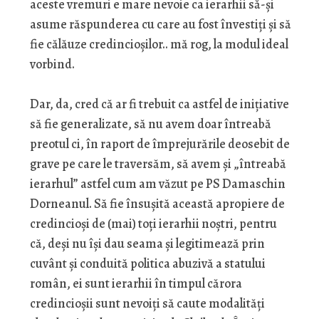
aceste vremuri e mare nevoie ca ierarhii să-şi
asume răspunderea cu care au fost învestiţi şi să
fie călăuze credincioşilor.. mă rog, la modul ideal
vorbind.
Dar, da, cred că ar fi trebuit ca astfel de iniţiative
să fie generalizate, să nu avem doar întreabă
preotul ci, în raport de împrejurările deosebit de
grave pe care le traversăm, să avem şi „întreabă
ierarhul” astfel cum am văzut pe PS Damaschin
Dorneanul. Să fie însuşită această apropiere de
credincioşi de (mai) toţi ierarhii noştri, pentru
că, deşi nu îşi dau seama şi legitimează prin
cuvânt şi conduită politica abuzivă a statului
român, ei sunt ierarhii în timpul cărora
credincioşii sunt nevoiţi să caute modalităţi