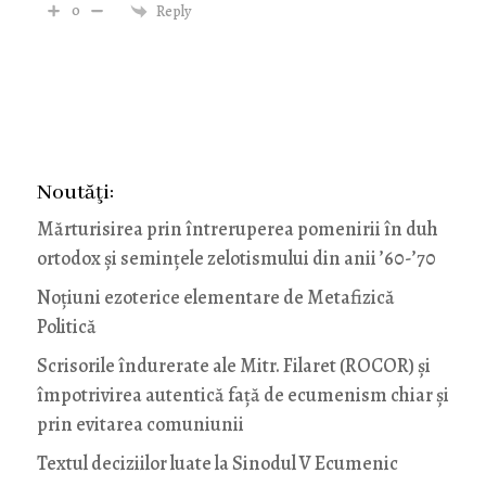
0
Reply
Noutăţi:
Mărturisirea prin întreruperea pomenirii în duh
ortodox și semințele zelotismului din anii ’60-’70
Noţiuni ezoterice elementare de Metafizică
Politică
Scrisorile îndurerate ale Mitr. Filaret (ROCOR) și
împotrivirea autentică față de ecumenism chiar și
prin evitarea comuniunii
Textul deciziilor luate la Sinodul V Ecumenic