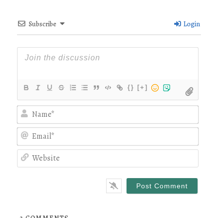
Subscribe
Login
{}
[+]
Nam
Emai
Webs