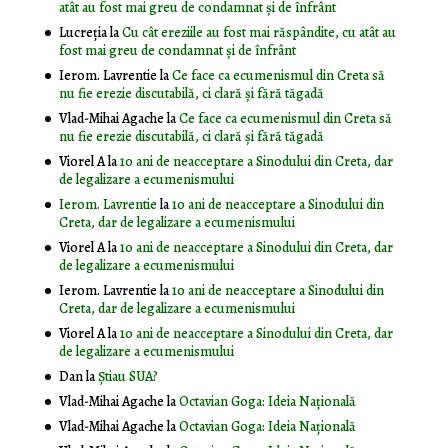
atât au fost mai greu de condamnat și de înfrânt
Lucreția
la
Cu cât ereziile au fost mai răspândite, cu atât au
fost mai greu de condamnat și de înfrânt
Ierom. Lavrentie
la
Ce face ca ecumenismul din Creta să
nu fie erezie discutabilă, ci clară și fără tăgadă
Vlad-Mihai Agache
la
Ce face ca ecumenismul din Creta să
nu fie erezie discutabilă, ci clară și fără tăgadă
Viorel A
la
10 ani de neacceptare a Sinodului din Creta, dar
de legalizare a ecumenismului
Ierom. Lavrentie
la
10 ani de neacceptare a Sinodului din
Creta, dar de legalizare a ecumenismului
Viorel A
la
10 ani de neacceptare a Sinodului din Creta, dar
de legalizare a ecumenismului
Ierom. Lavrentie
la
10 ani de neacceptare a Sinodului din
Creta, dar de legalizare a ecumenismului
Viorel A
la
10 ani de neacceptare a Sinodului din Creta, dar
de legalizare a ecumenismului
Dan
la
Știau SUA?
Vlad-Mihai Agache
la
Octavian Goga: Ideia Naţională
Vlad-Mihai Agache
la
Octavian Goga: Ideia Naţională