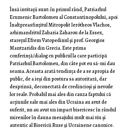
Însă invitații sunt: în primul rând, Patriarhul
Ecumenic Bartolomeu al Constantinopolului, apoi
Înaltpreasfințitul Mitropolit Ierótheos Vlachos,
arhimandritul Zaharia Zaharou de la Essex,
starețul Efrem Vatopedinul și prof. Georgios
Mantzaridis din Grecia. Este prima
conferință/dialog cu publicul la care participă
Patriarhul Bartolomeu, din câte pot eu să-mi dau
seama. Aceasta arată tendința de a se apropia de
public, de a ieși din postura sa autoritară, dar
desprinsă, deconectată de credincioși și nevoile
lor reale. Probabil mai ales din cauza faptului că
acțiunile sale mai ales din Ucraina au avut de
suferit, nu au avut un impact bisericesc în rândul
mirenilor în dauna mesajului mult mai viu și
autentic al Bisericii Ruse și Ucrainene canonice.