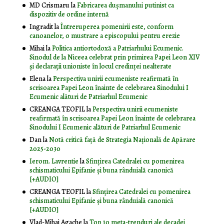
MD Crismaru
la
Fabricarea dușmanului putinist ca
dispozitiv de ordine internă
Ingradit
la
Întreruperea pomenirii este, conform
canoanelor, o mustrare a episcopului pentru erezie
Mihai
la
Politica antiortodoxă a Patriarhului Ecumenic.
Sinodul de la Niceea celebrat prin primirea Papei Leon XIV
și declarații unioniste în locul credinței nealterate
Elena
la
Perspectiva unirii ecumeniste reafirmată în
scrisoarea Papei Leon înainte de celebrarea Sinodului I
Ecumenic alături de Patriarhul Ecumenic
CREANGA TEOFIL
la
Perspectiva unirii ecumeniste
reafirmată în scrisoarea Papei Leon înainte de celebrarea
Sinodului I Ecumenic alături de Patriarhul Ecumenic
Dan
la
Notă critică faţă de Strategia Naţională de Apărare
2025-2030
Ierom. Lavrentie
la
Sfințirea Catedralei cu pomenirea
schismaticului Epifanie și buna rânduială canonică
[+AUDIO]
CREANGA TEOFIL
la
Sfințirea Catedralei cu pomenirea
schismaticului Epifanie și buna rânduială canonică
[+AUDIO]
Vlad-Mihai Agache
la
Top 10 meta-trenduri ale decadei