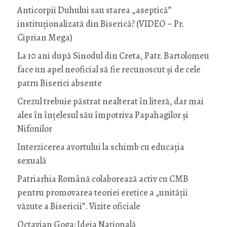
Anticorpii Duhului sau starea „aseptică”
instituționalizată din Biserică? (VIDEO – Pr.
Ciprian Mega)
La 10 ani după Sinodul din Creta, Patr. Bartolomeu
face un apel neoficial să fie recunoscut și de cele
patru Biserici absente
Crezul trebuie păstrat nealterat în literă, dar mai
ales în înțelesul său împotriva Papahagilor și
Nifonilor
Interzicerea avortului la schimb cu educaţia
sexuală
Patriarhia Română colaborează activ cu CMB
pentru promovarea teoriei eretice a „unității
văzute a Bisericii”. Vizite oficiale
Octavian Goga: Ideia Naţională