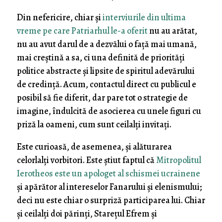
Din nefericire, chiar și
interviurile din ultima
vreme pe care Patriarhul le-a oferit
nu au arătat,
nu au avut darul de a dezvălui o față mai umană,
mai creștină a sa, ci una definită de priorități
politice abstracte și lipsite de spiritul adevărului
de credință. Acum, contactul direct cu publicul e
posibil să fie diferit, dar pare tot o strategie de
imagine, îndulcită de asocierea cu unele figuri cu
priză la oameni, cum sunt ceilalți invitați.
Este curioasă, de asemenea, și alăturarea
celorlalți vorbitori. Este știut faptul că
Mitropolitul
Ierotheos este un apologet al schismei ucrainene
și apărător al intereselor Fanarului și elenismului;
deci nu este chiar o surpriză participarea lui. Chiar
și ceilalți doi părinți, Starețul Efrem și