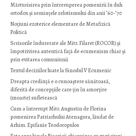
Mărturisirea prin întreruperea pomenirii în duh
ortodox și semințele zelotismului din anii ’60-’70
Noţiuni ezoterice elementare de Metafizică
Politică
Scrisorile îndurerate ale Mitr. Filaret (ROCOR) și
împotrivirea autentică față de ecumenism chiar și
prin evitarea comuniunii
Textul deciziilor luate la Sinodul V Ecumenic
Dreapta credință e o cunoaștere sănătoasă,
diferită de concepțiile care țin în amorțire
(moarte) sufletească
Cum a întrerupt Mitr. Augustin de Florina
pomenirea Patriarhului Atenagora, lăudat de
Arhim. Epifanie Teodoropulos
Este spre binele Bisericii obișnuirea cu rugăciuni