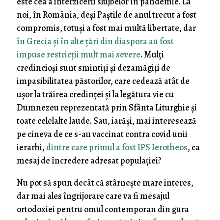
este cea a interzicerii slujbelor în pandemie. La
noi, în România, deși Paștile de anul trecut a fost
compromis, totuși a fost mai multă libertate, dar
în Grecia și în alte țări din diaspora au fost
impuse restricții mult mai severe
. Mulți
credincioși sunt smintiți și dezamăgiți de
impasibilitatea păstorilor, care cedează atât de
ușor la trăirea credinței și la legătura vie cu
Dumnezeu reprezentată prin Sfânta Liturghie și
toate celelalte laude. Sau, iarăși, mai interesează
pe cineva de ce s-au vaccinat contra covid unii
ierarhi,
dintre care primul a fost IPS Ierotheos
, ca
mesaj de încredere adresat populației?
Nu pot să spun decât că stârnește mare interes,
dar mai ales îngrijorare care va fi mesajul
ortodoxiei pentru omul contemporan din gura