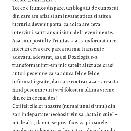
Tot ce e frumos dispare, un blog atit de cunoscut
din care am aflat si am invatat atitea si atitea
lucruri a devenit portal ca adica are ceva
interviuri sau transmisiuni de la evenimente…
Asa cum postul tv Trinitas s-a transformat incet-
incet in ceva care parca nu mai transmite
adevarul adevarat, asa si Doxologia s-a
transformat intr-un mic satelit al tot acelorasi
autori pesemne ca sa aduca fel de fel de
informatii graite, dar care contrariaza – aceasta
fiind pesemne un
trend
folosit in ultima vreme
din ce in ce mai des!
Corifeii zilelor noastre (numai unul si unul) din
zari indepartate neobositi vin sa „bata in cuie” –
nu de alta, dar nu se prea fixeaza piroanele
neadevarurilor pe care le sustin – deci chiar de