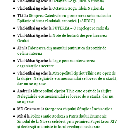
Vlad-Mihai Agache
la
Octavian Goga: Ideia Naţională
Vlad-Mihai Agache
la
Octavian Goga: Ideia Naţională
TLC
la
Sfințirea Catedralei cu pomenirea schismaticului
Epifanie și buna rânduială canonică [+AUDIO]
Vlad-Mihai Agache
la
PUTEREA – O înţelegere radicală
Vlad-Mihai Agache
la
Note de lectură despre lucrarea
Ocultei
Alin
la
Fabricarea dușmanului putinist ca dispozitiv de
ordine internă
Vlad-Mihai Agache
la
Lege pentru interzicerea
organizaţiilor secrete
Vlad-Mihai Agache
la
Mitropolitul cipriot Tihic este oprit de
la slujire. Nelegiuirile ecumenismului se lovesc de o stavilă,
dar nu se opresc
Andrei
la
Mitropolitul cipriot Tihic este oprit de la slujire.
Nelegiuirile ecumenismului se lovesc de o stavilă, dar nu
se opresc
MD Crismaru
la
Ştergerea chipului Sfinţilor Închisorilor
Mihai
la
Politica antiortodoxă a Patriarhului Ecumenic.
Sinodul de la Niceea celebrat prin primirea Papei Leon XIV
și declarații unioniste în locul credinței nealterate