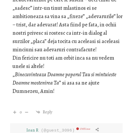
„sadesc” intr-un tinut mlastinos ei se
ambitioneaza sa vina sa „fixeze” „adevarurile” lor
– trist, dar adevarat! Asta fiind pe fata, in ochii
nostri privesc si rostesc ca intr-in dialog al
surzilor „placa” deja tocita cu aceleasi si aceleasi
minciuni sau adevaruri contrafacute!
Din fericire nu toti am orbit inca sa nu vedem
unele si altele!
„
Binecuvinteaza Doamne poporul Tau si mintuieste
Doamne mostenirea Ta
” si asa sa ne ajute
Dumnezeu, Amin!
0
Reply
Offline
Ioan R
(@guest_3096)