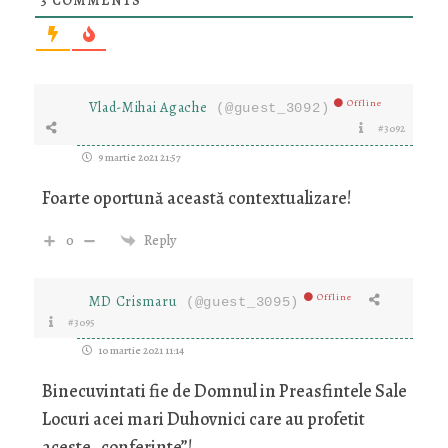
3
COMMENTS
Offline
Vlad-Mihai Agache
(@guest_3092)
#3092
9 martie 2021 21:57
Foarte oportună această contextualizare!
0
Reply
Offline
MD Crismaru
(@guest_3095)
#3095
10 martie 2021 11:14
Binecuvintati fie de Domnul in Preasfintele Sale
Locuri acei mari Duhovnici care au profetit
aceste „conferinte”!