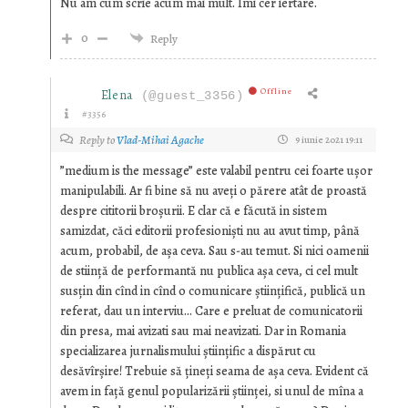
Nu am cum scrie acum mai mult. Îmi cer iertare.
0
Reply
Offline
Elena
(@guest_3356)
#3356
Reply to
Vlad-Mihai Agache
9 iunie 2021 19:11
”medium is the message” este valabil pentru cei foarte ușor
manipulabili. Ar fi bine să nu aveți o părere atât de proastă
despre cititorii broșurii. E clar că e făcută in sistem
samizdat, căci editorii profesioniști nu au avut timp, până
acum, probabil, de așa ceva. Sau s-au temut. Si nici oamenii
de stiință de performantă nu publica așa ceva, ci cel mult
susțin din cînd in cînd o comunicare științifică, publică un
referat, dau un interviu… Care e preluat de comunicatorii
din presa, mai avizati sau mai neavizati. Dar in Romania
specializarea jurnalismului științific a dispărut cu
desăvîrșire! Trebuie să țineți seama de așa ceva. Evident că
avem in față genul popularizării științei, si unul de mîna a