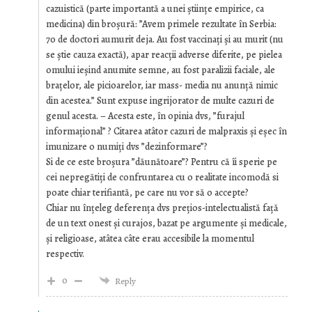
cazuistică (parte importantă a unei științe empirice, ca
medicina) din broșură: ”
Avem primele rezultate în Serbia:
70 de doctori aumurit deja. Au fost vaccinați și au murit (nu
se știe cauza exactă), apar reacții adverse diferite, pe pielea
omului ieșind anumite semne, au fost paralizii faciale, ale
brațelor, ale picioarelor, iar mass- media nu anunță nimic
din acestea.
” Sunt expuse ingrijorator de multe cazuri de
genul acesta. – Acesta este, în opinia dvs, ”furajul
informațional” ? Citarea atâtor cazuri de malpraxis și eșec în
imunizare o numiți dvs ”dezinformare”?
Si de ce este broșura ”dăunătoare”? Pentru că îi sperie pe
cei nepregătiți de confruntarea cu o realitate incomodă si
poate chiar terifiantă, pe care nu vor să o accepte?
Chiar nu înțeleg deferența dvs prețios-intelectualistă față
de un text onest și curajos, bazat pe argumente și medicale,
și religioase, atâtea câte erau accesibile la momentul
respectiv.
0
Reply