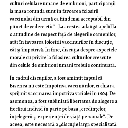
culturi celulare umane de embrioni, participanții
la masa rotundă sunt în favoarea folosirii
vaccinului din urmă ca fiind mai acceptabil din
punct de vedere etic”. La acestea adaugă apelul la
o atitudine de respect față de alegerile oamenilor,
atât în favoarea folosirii vaccinurilor în discuție,
cât și împotrivă. În fine, discuția despre aspectele
morale cu privire la folosirea culturilor crescute
din celule de embrioni umani trebuie continuată.
În cadrul discuțiilor, a fost amintit faptul că
Biserica nu este împotriva vaccinurilor, ci chiar a
sprijinit vaccinarea împotriva variolei în 1804. De
asemenea, a fost subliniată libertatea de alegere a
fiecărui individ în parte pe baza „credințelor,
înțelegerii și experienței de viață personale”. De
aceea, este necesară o „discuție largă specializată