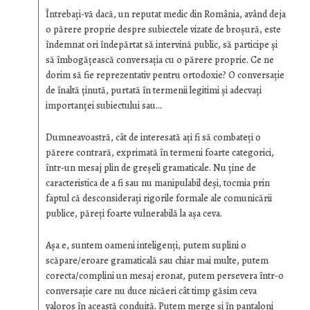
Întrebaţi-vă dacă, un reputat medic din România, având deja
o părere proprie despre subiectele vizate de broşură, este
îndemnat ori îndepărtat să intervină public, să participe şi
să îmbogăţească conversaţia cu o părere proprie. Ce ne
dorim să fie reprezentativ pentru ortodoxie? O conversaţie
de înaltă ţinută, purtată în termenii legitimi şi adecvaţi
importanţei subiectului sau…
Dumneavoastră, cât de interesată aţi fi să combateţi o
părere contrară, exprimată în termeni foarte categorici,
într-un mesaj plin de greşeli gramaticale. Nu ţine de
caracteristica de a fi sau nu manipulabil deşi, tocmia prin
faptul că desconsideraţi rigorile formale ale comunicării
publice, păreţi foarte vulnerabilă la aşa ceva.
Aşa e, suntem oameni inteligenţi, putem suplini o
scăpare/eroare gramaticală sau chiar mai multe, putem
corecta/complini un mesaj eronat, putem persevera într-o
conversaţie care nu duce nicăeri cât timp găsim ceva
valoros în această conduită. Putem merge şi în pantaloni