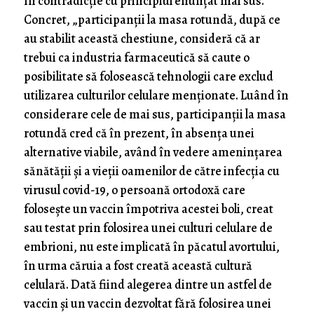
în contradicție cu principiul enunțat mai sus.
Concret, „participanții la masa rotundă, după ce
au stabilit această chestiune, consideră că ar
trebui ca industria farmaceutică să caute o
posibilitate să folosească tehnologii care exclud
utilizarea culturilor celulare menționate. Luând în
considerare cele de mai sus, participanții la masa
rotundă cred că în prezent, în absența unei
alternative viabile, având în vedere amenințarea
sănătății și a vieții oamenilor de către infecția cu
virusul covid-19, o persoană ortodoxă care
folosește un vaccin împotriva acestei boli, creat
sau testat prin folosirea unei culturi celulare de
embrioni, nu este implicată în păcatul avortului,
în urma căruia a fost creată această cultură
celulară. Dată fiind alegerea dintre un astfel de
vaccin și un vaccin dezvoltat fără folosirea unei