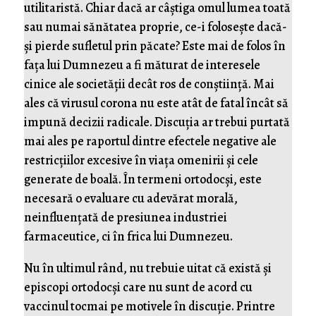
utilitaristă. Chiar dacă ar câștiga omul lumea toată
sau numai sănătatea proprie, ce-i folosește dacă-
și pierde sufletul prin păcate? Este mai de folos în
fața lui Dumnezeu a fi măturat de interesele
cinice ale societății decât ros de conștiință. Mai
ales că virusul corona nu este atât de fatal încât să
impună decizii radicale. Discuția ar trebui purtată
mai ales pe raportul dintre efectele negative ale
restricțiilor excesive în viața omenirii și cele
generate de boală. În termeni ortodocși, este
necesară o evaluare cu adevărat morală,
neinfluențată de presiunea industriei
farmaceutice, ci în frica lui Dumnezeu.
Nu în ultimul rând, nu trebuie uitat că există și
episcopi ortodocși care nu sunt de acord cu
vaccinul tocmai pe motivele în discuție. Printre