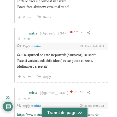
Iertare daca a provocat suparare!
Poate face altcineva ceva mai bun?!
0
Reply
Offline
mitia
(@guest_3347)
#3347
Reply to
mitia
29 mai 2021 15:15
Sau sa spuneti ce este nepotrivit (daunator), sa scot?
Este si varianta editabila (docx) ce se poate corecta.
Multumesc si iertati!
0
Reply
Offline
mitia
(@guest_3348)
22
#3348
Reply to
mitia
29 mai 2021 15:24
Translate page >>
https://www.atitudini.com/2021/05/contribuie-si-tu-la-