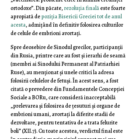
ortodoxe”. Din păcate,
rezoluția finală
este foarte
apropiată de
poziția Bisericii Greciei tot de anul
acesta
, admițând în definitiv folosirea culturilor
de celule de embrioni avortați.
Spre deosebire de Sinodul grecilor, participanții
din Rusia, printre care au fost și ierarhi de seamă
(membri ai Sinodului Permanent al Patriarhiei
Ruse), au menționat și unele critici la adresa
folosirii celulelor de fetuși. În acest sens, a fost
citată o prevedere din Fundamentele Concepției
Sociale a BORu, care consideră inacceptabilă
„prelevarea și folosirea de țesuturi și organe de
embrioni umani, avortați la diferite stadii de
dezvoltare, pentru tentativa de a trata felurite
boli” (XII.7). Cu toate acestea, verdictul final este