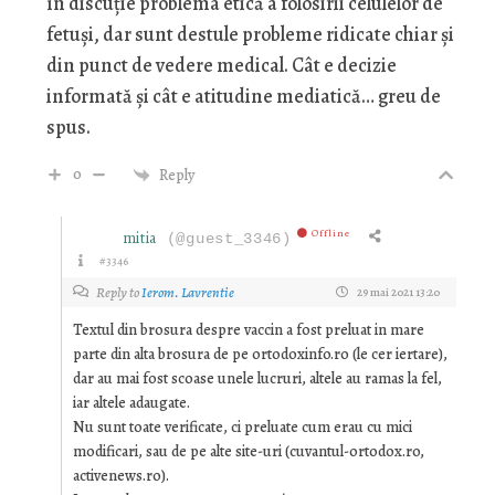
în discuție problema etică a folosirii celulelor de
fetuși, dar sunt destule probleme ridicate chiar și
din punct de vedere medical. Cât e decizie
informată și cât e atitudine mediatică… greu de
spus.
0
Reply
Offline
mitia
(@guest_3346)
#3346
Reply to
Ierom. Lavrentie
29 mai 2021 13:20
Textul din brosura despre vaccin a fost preluat in mare
parte din alta brosura de pe ortodoxinfo.ro (le cer iertare),
dar au mai fost scoase unele lucruri, altele au ramas la fel,
iar altele adaugate.
Nu sunt toate verificate, ci preluate cum erau cu mici
modificari, sau de pe alte site-uri (cuvantul-ortodox.ro,
activenews.ro).