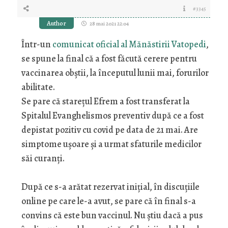
#3345
Author
28 mai 2021 22:04
Într-un
comunicat oficial al Mănăstirii Vatopedi
,
se spune la final că a fost făcută cerere pentru
vaccinarea obștii, la începutul lunii mai, forurilor
abilitate.
Se pare că starețul Efrem a fost transferat la
Spitalul Evanghelismos preventiv după ce a fost
depistat pozitiv cu covid pe data de 21 mai. Are
simptome ușoare și a urmat sfaturile medicilor
săi curanți.
După ce s-a arătat rezervat inițial, în discuțiile
online pe care le-a avut, se pare că în final s-a
convins că este bun vaccinul. Nu știu dacă a pus