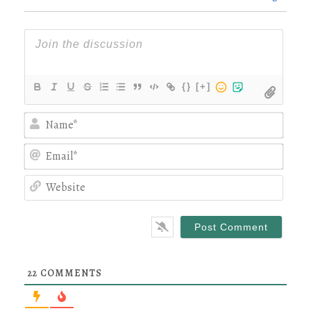
{}
[+]
Nam
Emai
Webs
22
COMMENTS