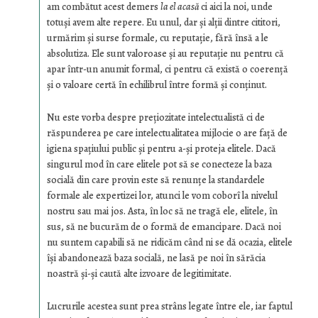
am combătut acest demers
la el acasă
ci aici la noi, unde
totuşi avem alte repere. Eu unul, dar şi alţii dintre cititori,
urmărim şi surse formale, cu reputaţie, fără însă a le
absolutiza. Ele sunt valoroase şi au reputaţie nu pentru că
apar într-un anumit formal, ci pentru că există o coerenţă
şi o valoare certă în echilibrul între formă şi conţinut.
Nu este vorba despre preţiozitate intelectualistă ci de
răspunderea pe care intelectualitatea mijlocie o are faţă de
igiena spaţiului public şi pentru a-şi proteja elitele. Dacă
singurul mod în care elitele pot să se conecteze la baza
socială din care provin este să renunţe la standardele
formale ale expertizei lor, atunci le vom coborî la nivelul
nostru sau mai jos. Asta, în loc să ne tragă ele, elitele, în
sus, să ne bucurăm de o formă de emancipare. Dacă noi
nu suntem capabili să ne ridicăm când ni se dă ocazia, elitele
îşi abandonează baza socială, ne lasă pe noi în sărăcia
noastră şi-şi caută alte izvoare de legitimitate.
Lucrurile acestea sunt prea strâns legate între ele, iar faptul