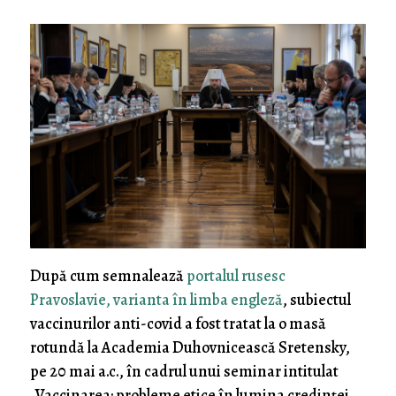
După cum semnalează
portalul rusesc
Pravoslavie, varianta în limba engleză
, subiectul
vaccinurilor anti-covid a fost tratat la o masă
rotundă la Academia Duhovnicească Sretensky,
pe 20 mai a.c., în cadrul unui seminar intitulat
„Vaccinarea: probleme etice în lumina credinței