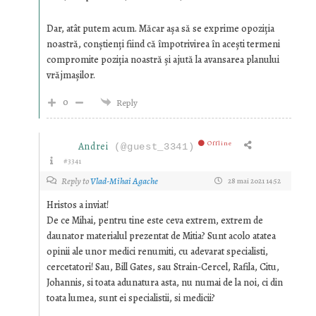
Dar, atât putem acum. Măcar așa să se exprime opoziția
noastră, conștienți fiind că împotrivirea în acești termeni
compromite poziția noastră și ajută la avansarea planului
vrăjmașilor.
0
Reply
Offline
Andrei
(@guest_3341)
#3341
Reply to
Vlad-Mihai Agache
28 mai 2021 14:52
Hristos a inviat!
De ce Mihai, pentru tine este ceva extrem, extrem de
daunator materialul prezentat de Mitia? Sunt acolo atatea
opinii ale unor medici renumiti, cu adevarat specialisti,
cercetatori! Sau, Bill Gates, sau Strain-Cercel, Rafila, Citu,
Johannis, si toata adunatura asta, nu numai de la noi, ci din
toata lumea, sunt ei specialistii, si medicii?