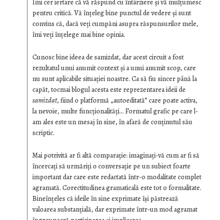
Îmi cer iertare că vă răspund cu întârziere şi vă mulţumesc
pentru critică. Vă înţeleg bine punctul de vedere şi sunt
convins că, dacă veţi cumpăni asupra răspunsurilor mele,
îmi veţi înţelege mai bine opinia.
Cunosc bine ideea de samizdat, dar acest circuit a fost
rezultatul unui anumit context şi a unui anumit scop, care
nu sunt aplicabile situaţiei noastre. Ca să fiu sincer până la
capăt, tocmai blogul acesta este reprezentarea ideii de
samizdat
, fiind o platformă „autoeditată” care poate activa,
la nevoie, multe funcţionalităţi… Formatul grafic pe care l-
am ales este un mesaj în sine, în afară de conţinutul său
scriptic.
Mai potrivită ar fi altă comparaţie: imaginaţi-vă cum ar fi să
încercaţi să urmăriţi o conversaţie pe un subiect foarte
important dar care este redactată într-o modalitate complet
agramată. Corectitudinea gramaticală este tot o formalitate.
Bineînţeles că ideile în sine exprimate îşi păstrează
valoarea substanţială, dar exprimate într-un mod agramat