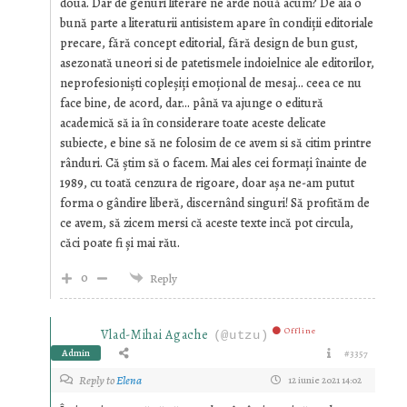
doua. Dar de genuri literare ne arde nouă acum? De aia o
bună parte a literaturii antisistem apare în condiții editoriale
precare, fără concept editorial, fără design de bun gust,
asezonată uneori si de patetismele indoielnice ale editorilor,
neprofesioniști copleșiți emoțional de mesaj… ceea ce nu
face bine, de acord, dar… până va ajunge o editură
academică să ia în considerare toate aceste delicate
subiecte, e bine să ne folosim de ce avem si să citim printre
rânduri. Că știm să o facem. Mai ales cei formați înainte de
1989, cu toată cenzura de rigoare, doar așa ne-am putut
forma o gândire liberă, discernând singuri! Să profităm de
ce avem, să zicem mersi că aceste texte incă pot circula,
căci poate fi și mai rău.
0
Reply
Offline
Vlad-Mihai Agache
(@utzu)
Admin
#3357
Reply to
Elena
12 iunie 2021 14:02