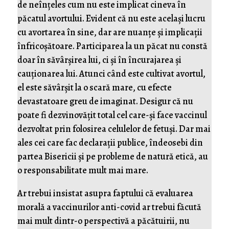
de neînțeles cum nu este implicat cineva în
păcatul avortului. Evident că nu este același lucru
cu avortarea în sine, dar are nuanțe și implicații
înfricoșătoare. Participarea la un păcat nu constă
doar în săvârșirea lui, ci și în încurajarea și
cauționarea lui. Atunci când este cultivat avortul,
el este săvârșit la o scară mare, cu efecte
devastatoare greu de imaginat. Desigur că nu
poate fi dezvinovățit total cel care-și face vaccinul
dezvoltat prin folosirea celulelor de fetuși. Dar mai
ales cei care fac declarații publice, îndeosebi din
partea Bisericii și pe probleme de natură etică, au
o responsabilitate mult mai mare.
Ar trebui insistat asupra faptului că evaluarea
morală a vaccinurilor anti-covid ar trebui făcută
mai mult dintr-o perspectivă a păcătuirii, nu