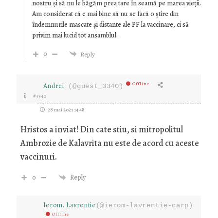
nostru și să nu le băgăm prea tare în seamă pe marea vieții.
Am considerat că e mai bine să nu se facă o știre din
îndemnurile mascate și distante ale PF la vaccinare, ci să
privim mai lucid tot ansamblul.
0
Reply
Offline
Andrei
(@guest_3340)
#3340
28 mai 2021 14:48
Hristos a inviat! Din cate stiu, si mitropolitul
Ambrozie de Kalavrita nu este de acord cu aceste
vaccinuri.
0
Reply
Ierom. Lavrentie
(@ierom-lavrentie-carp)
Offline