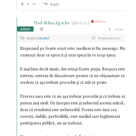
0
Reply
Offline
Vlad-Mihai Agache
(@utzu)
Admin
#3342
Reply to
Andrei
28 mai 2021 15:05
Răspunsul pe foarte scurt este: medium is the message. Nu
contează doar ce spun ci și cum spun/în ce scop spun.
E mai bine decât nimic, dar totuși foarte puțin. Broșura este
extrem, extrem de dăunătoare pentru că ne obișnuiește să
credem că așa trebuie procedat și că atât se poate.
Părerea mea este că nu așa trebuie procedat și că trebuie să
putem mai mult. Un început este și subiectul acestui articol,
doar că rezultatul este nefavorabil. Forma este însă cea
corectă, viabilă, perfectibilă, este mediul care legitimează
participarea publică, nu ne izolează.