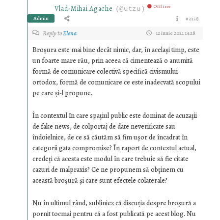
Offline
Vlad-Mihai Agache
(@utzu)
Admin
#3358
Reply to
Elena
12 iunie 2021 14:28
Broşura este mai bine decât nimic, dar, în acelaşi timp, este
un foarte mare rău, prin aceea că cimentează o anumită
formă de comunicare colectivă specifică civismului
ortodox, formă de comunicare ce este inadecvată scopului
pe care şi-l propune.
În contextul în care spaţiul public este dominat de acuzaţii
de fake news, de colportaj de date neverificate sau
îndoielnice, de ce să căutăm să fim uşor de încadrat în
categorii gata compromise? În raport de contextul actual,
credeţi că acesta este modul în care trebuie să fie citate
cazuri de malpraxis? Ce ne propunem să obţinem cu
această broşură şi care sunt efectele colaterale?
Nu în ultimul rând, subliniez că discuţia despre broşură a
pornit tocmai pentru că a fost publicată pe acest blog. Nu