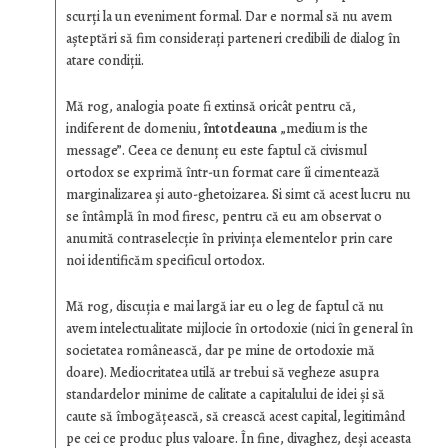
scurţi la un eveniment formal. Dar e normal să nu avem
aşteptări să fim consideraţi parteneri credibili de dialog în
atare condiţii.
Mă rog, analogia poate fi extinsă oricât pentru că,
indiferent de domeniu,
întotdeauna
„medium is the
message”. Ceea ce denunţ eu este faptul că civismul
ortodox se exprimă într-un format care îi cimentează
marginalizarea şi auto-ghetoizarea. Si simt că acest lucru nu
se întâmplă în mod firesc, pentru că eu am observat o
anumită contraselecţie în privinţa elementelor prin care
noi identificăm specificul ortodox.
Mă rog, discuţia e mai largă iar eu o leg de faptul că nu
avem intelectualitate mijlocie în ortodoxie (nici în general în
societatea românească, dar pe mine de ortodoxie mă
doare). Mediocritatea utilă ar trebui să vegheze asupra
standardelor minime de calitate a capitalului de idei şi să
caute să îmbogăţească, să crească acest capital, legitimând
pe cei ce produc plus valoare. În fine, divaghez, deşi aceasta