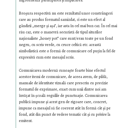
îngreunează participarea şi implicarea.
Broşura respectivă nu este rezultatul unor constrângeri
care au produs formatul samizdat, ci este un efect al
gândirii „merge şi aşa”, iar asta în cel mai bun caz. În cel mai
rău caz, este o manevră securistă de tipul siturilor
naţionaliste „honey pot” care sunt/erau toate pe un fond
negru, cu scris verde, cu cruce celtică etc. această
simbolistică este o formă de comunicare cel puţin la fel de
expresivă cum este mesajul scris.
Comunicarea modernă cunoaşte foarte bine efectul
acestor itemi de comunicare, de aceea avem, de pildă,
manuale de identitate vizuală care prescriu cu precizie
formatul de exprimare, exact cum unii dintre noi am
învăţat în şcoală regulile de punctuaţie. Comunicarea
publică impune şi acest gen de rigoare care, concret,
impune ca mesajul să fie coerent atât în formă cât şi pe
fond, atât din punct de vedere tematic cât şi cu privire la
emitent.