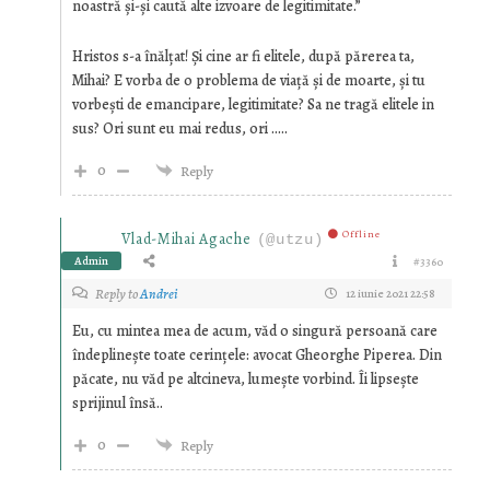
noastră şi-şi caută alte izvoare de legitimitate.”
Hristos s-a înălțat! Și cine ar fi elitele, după părerea ta,
Mihai? E vorba de o problema de viață și de moarte, și tu
vorbești de emancipare, legitimitate? Sa ne tragă elitele in
sus? Ori sunt eu mai redus, ori …..
0
Reply
Offline
Vlad-Mihai Agache
(@utzu)
Admin
#3360
Reply to
Andrei
12 iunie 2021 22:58
Eu, cu mintea mea de acum, văd o singură persoană care
îndeplinește toate cerințele: avocat Gheorghe Piperea. Din
păcate, nu văd pe altcineva, lumește vorbind. Îi lipsește
sprijinul însă..
0
Reply