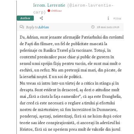
Ierom. Lavrentie
(@ierom-lavrentie-
Offline
carp)
Author
#3344
Reply to
Adrian
28 mai 2021 19:19
Da, Adrian, sunt jenante afirmațiile Patriarhului din cuvântul
de Paști din filmare, un fel de publicitate mascată la
pelerinaje cu Basilica Travel și la vaccinare. Totuși, în
contextul presiunilor puse chiar și public de guvern în
sensul unui sprijin fățiș pentru vaccin, ele sunt mai mult o
eschivă, un refuz. Nu am pretenții mai mari, din păcate, de
la ierarhii noștri. E un soi de politică.
Nu vreau să intru într-un vârtej de a critica în stânga și în
dreapta. Sunt evident în dezacord, aș dori o atitudine mult
mai „fără a căuta la fața oamenilor”, că așa este Evanghelia,
dar cred că este necesară o reglare a tirului și efortului
nostru de mărturisire; să fim încrezători în Dumnezeu,
ponderați, așezați, neisterizați, fără să ne luăm după orice
teorie sau idee conspiraționistă, ci ancorați în adevărul lui
Hristos, fără să ne speriem prea mult de valurile din jurul