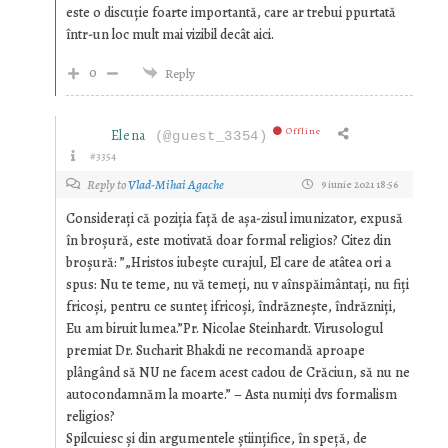
este o discuţie foarte importantă, care ar trebui ppurtată
într-un loc mult mai vizibil decât aici.
0
Reply
Offline
Elena
(@guest_3354)
#3354
Reply to
Vlad-Mihai Agache
9 iunie 2021 18:56
Considerați că poziția față de așa-zisul imunizator, expusă
în broșură, este motivată doar formal religios? Citez din
broșură: ”
„Hristos iubește curajul, El care de atâtea ori a
spus: Nu te teme, nu vă temeți, nu v aînspăimântați, nu fiți
fricoși, pentru ce sunteț ifricoși, îndrăznește, îndrăzniți,
Eu am biruit lumea.”Pr. Nicolae Steinhardt. Virusologul
premiat Dr. Sucharit Bhakdi ne recomandă aproape
plângând să NU ne facem acest cadou de Crăciun, să nu ne
autocondamnăm la moarte.
” – Asta numiți dvs formalism
religios?
Spilcuiesc și din argumentele științifice, în speță, de