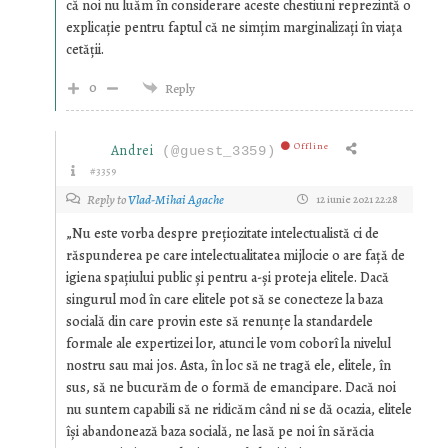
că noi nu luăm în considerare aceste chestiuni reprezintă o
explicaţie pentru faptul că ne simţim marginalizaţi în viaţa
cetăţii.
0
Reply
Offline
Andrei
(@guest_3359)
#3359
Reply to
Vlad-Mihai Agache
12 iunie 2021 22:28
„Nu este vorba despre preţiozitate intelectualistă ci de
răspunderea pe care intelectualitatea mijlocie o are faţă de
igiena spaţiului public şi pentru a-şi proteja elitele. Dacă
singurul mod în care elitele pot să se conecteze la baza
socială din care provin este să renunţe la standardele
formale ale expertizei lor, atunci le vom coborî la nivelul
nostru sau mai jos. Asta, în loc să ne tragă ele, elitele, în
sus, să ne bucurăm de o formă de emancipare. Dacă noi
nu suntem capabili să ne ridicăm când ni se dă ocazia, elitele
îşi abandonează baza socială, ne lasă pe noi în sărăcia