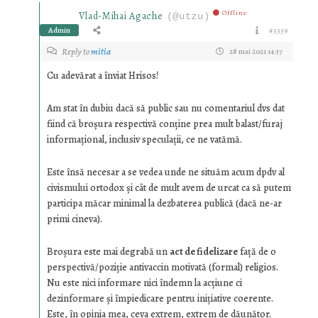
Offline
Vlad-Mihai Agache
(@utzu)
Admin
#3339
Reply to
mitia
28 mai 2021 14:37
Cu adevărat a înviat Hrisos!
Am stat în dubiu dacă să public sau nu comentariul dvs dat
fiind că broșura respectivă conține prea mult balast/furaj
informațional, inclusiv speculații, ce ne vatămă.
Este însă necesar a se vedea unde ne situăm acum dpdv al
civismului ortodox și cât de mult avem de urcat ca să putem
participa măcar minimal la dezbaterea publică (dacă ne-ar
primi cineva).
Broșura este mai degrabă un
act de fidelizare
față de o
perspectivă/poziție antivaccin motivată (formal) religios.
Nu este nici informare nici îndemn la acțiune ci
dezinformare și împiedicare pentru inițiative coerente.
Este, în opinia mea, ceva extrem, extrem de dăunător.