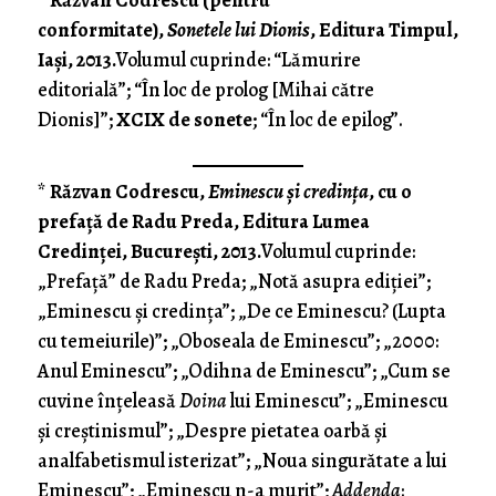
*
Răzvan Codrescu (pentru
conformitate),
Sonetele lui Dionis
, Editura Timpul,
Iaşi, 2013.
Volumul cuprinde: “Lămurire
editorială”; “În loc de prolog [Mihai către
Dionis]”;
XCIX de sonete
; “În loc de epilog”.
*
Răzvan Codrescu,
Eminescu şi credinţa
, cu o
prefaţă de Radu Preda, Editura Lumea
Credinţei, Bucureşti, 2013.
Volumul cuprinde:
„Prefaţă” de Radu Preda; „Notă asupra ediţiei”;
„Eminescu şi credinţa”; „De ce Eminescu? (Lupta
cu temeiurile)”; „Oboseala de Eminescu”; „2000:
Anul Eminescu”; „Odihna de Eminescu”; „Cum se
cuvine înţeleasă
Doina
lui Eminescu”; „Eminescu
şi creştinismul”; „Despre pietatea oarbă şi
analfabetismul isterizat”; „Noua singurătate a lui
Eminescu”; „Eminescu n-a murit”;
Addenda
: