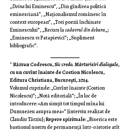
„
Doina
lui Eminescu”, „Din gîndirea politică
eminesciană”, „Naţionalismul românesc în
context european”, „Trei poezii închinate
Eminescului”, „Recurs la
cadavrul din debara
„;
„Eminescu
vs
Patapievici”; „Supliment
bibliografic”.
*
Răzvan Codrescu,
Sic credo. Mărturisiri dialogale
,
cu un cuvînt înainte de Costion Nicolescu,
Editura Christiana, Bucureşti, 2014.
Volumul cuprinde: „Cuvînt înainte (Costion
Nicolescu)”; „Notă editorială”; „În loc de
introducere: «Am simţit tot timpul mîna lui
Dumnezeu asupra mea»” [interviu realizat de
Claudiu Târziu];
Repere spirituale
: „Biserica este
bastionul nostru de permanenţă într-o istorie atît