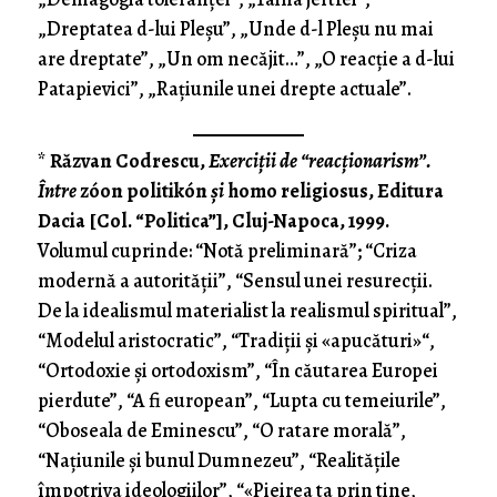
„Dreptatea d-lui Pleşu”, „Unde d-l Pleşu nu mai
are dreptate”, „Un om necăjit…”, „O reacţie a d-lui
Patapievici”, „Raţi­u­nile unei drepte actuale”.
*
Răzvan Codrescu,
Exerciţii de “reacţionarism”.
Între
zóon politikón
şi
homo religiosus, Editura
Dacia [Col. “Politica”], Cluj-Napoca, 1999.
Volumul cuprinde: “Notă pre­­liminară”; “Criza
modernă a autorităţii”, “Sensul unei resurecţii.
De la idealismul materialist la realismul spiritual”,
“Modelul aristocratic”, “Tradiţii şi «apucături»“,
“Ortodoxie şi ortodoxism”, “În cău­tarea Europei
pierdute”, “A fi european”, “Lupta cu temeiurile”,
“Oboseala de Eminescu”, “O ratare morală”,
“Naţiu­nile şi bu­nul Dumnezeu”, “Realităţile
împotriva ideologiilor”, “«Pieirea ta prin tine,