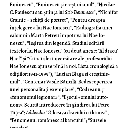
Eminescu”, “Eminescu şi creşti­nismul”, “Nicolae
C. Paulescu sau ştiinţa lui
Scio Deum esse
”, “Ni­chifor
Crainic – schiţă de portret”, “Pentru dreapta
înţelegere a lui Nae Ionescu”, “Radiografia unei
calomnii: Marta Petreu împotriva lui Nae Io­
nescu”, “Ieşirea din legendă. Stadiul editării
textelor lui Nae Ionescu” (cu două anexe: “Al dracu’
Nae!” şi “Cursurile universitare ale profesorului
Nae Ionescu ajunse pînă la noi. Lista cronologică a
ediţiilor: 1941-1999”), “Lu­ci­an Blaga şi creş­ti­nis­
mul”, “Centenar Vasile Băncilă. Redescoperirea
unei personalităţi exem­pla­re”, “Codreanu şi
«fenomenul legionar»“, “Eşecul «omului auto­
nom». Scurtă introducere în gîndirea lui Petre
Ţuţea”;
Addenda
: “Gîlceava dracului cu lumea”,
“Fenomenul românesc al bancului”; “Sursele