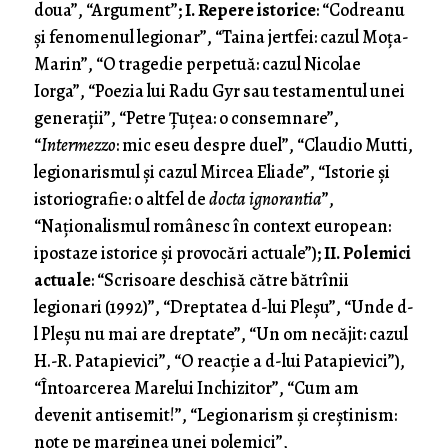
doua”, “Argument”;
I. Repere istorice
: “Codreanu
şi fenomenul legionar”, “Taina jertfei: cazul Moţa-
Marin”, “O tragedie perpetuă: cazul Nicolae
Iorga”, “Poezia lui Radu Gyr sau testamentul unei
generaţii”, “Petre Ţuţea: o consemnare”,
“
Intermezzo
: mic eseu despre duel”, “Claudio Mutti,
legionarismul şi cazul Mircea Eliade”, “Istorie şi
istoriografie: o altfel de
docta ignorantia
”,
“Naţionalismul românesc în context european:
ipostaze istorice şi provocări actuale”);
II. Polemici
actuale
: “Scrisoare deschisă către bătrînii
legionari (1992)”, “Dreptatea d-lui Pleşu”, “Unde d-
l Pleşu nu mai are dreptate”, “Un om necăjit: cazul
H.-R. Patapievici”, “O reacţie a d-lui Patapievici”),
“Întoarcerea Marelui Inchizitor”, “Cum am
devenit antisemit!”, “Legionarism şi creştinism:
note pe marginea unei polemici”,