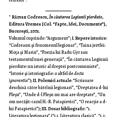
textelor”.
*
Răzvan Codrescu,
În căutarea Legiunii pierdute
,
Editura Vremea [Col. “Fapte, Idei, Documente”],
Bucureşti, 2001.
Volumul cuprinde: “Argument”;
I. Repere istorice
:
“Codreanu şi fenomenul legionar”, “Taina jertfei:
Moţa şi Marin”, “Poezia lui Radu Gyr sau
testamentul unei generaţii”, “În căutarea Le­giunii
pierdute: un istoric al dreptei postcomuniste”,
“Istorie şi istoriografie: o altfel de
docta
ignorantia
”);
II. Polemici actuale
: “Scrisoare
deschisă către bătrînii legionari”, “Dreptatea d-lui
Pleşu”, “Unde d-l Pleşu nu mai are dreptate”, “Un
om necăjit: cazul H.-R. Patapievici”, “O reacţie a d-
lui Patapievici”);
III. Dosar bibliogra­fic
: “1.
Literatura legionara” (“1.1. Literatura clasi­că”, “1.2.