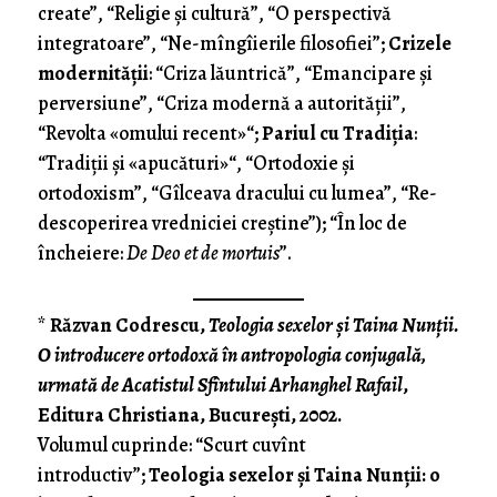
create”, “Religie şi cultură”, “O perspectivă
integratoare”, “Ne-mîngîierile filosofiei”;
Cri­­zele
mo­der­nităţii
: “Criza lăuntrică”, “Emancipare şi
perversiune”, “Cri­za modernă a autorităţii”,
“Revolta «omului recent»“;
Pariul cu Tradiţia
:
“Tradiţii şi «apu­cături»“, “Ortodoxie şi
ortodoxism”, “Gîlceava dracului cu lumea”, “Re­
descoperirea vredniciei creştine”); “În loc de
încheiere:
De Deo et de mortuis
”.
*
Răzvan Codrescu,
Teologia sexelor şi Taina Nunţii.
O introducere ortodoxă în antropologia conjugală,
urmată de Acatistul Sfîntului Arhanghel Rafail
,
Editura Chris­tia­na, Bucureşti, 2002.
Volumul cuprinde: “Scurt cu­­vînt
introductiv”;
Teologia sexelor şi Taina Nunţii: o