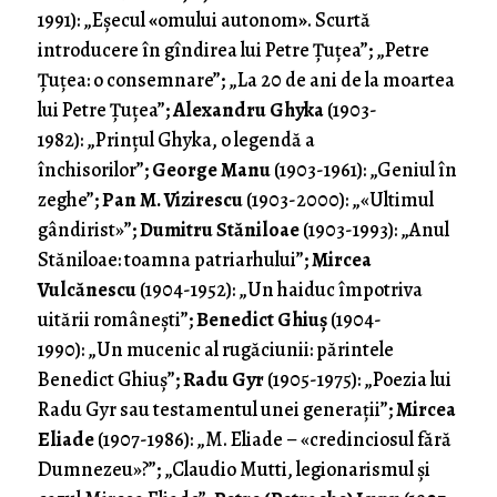
1991): „Eşecul
«
omului autonom
»
. Scurtă
introducere în gîndirea lui Petre Ţuţea”; „Petre
Ţuţea: o consemnare”; „La 20 de ani de la moartea
lui Petre Ţuţea”;
Alexandru Ghyka
(1903-
1982): „Prinţul Ghyka, o legendă a
închisorilor”;
George Manu
(1903-1961): „Geniul în
zeghe”;
Pan M. Vizirescu
(1903-2000): „«Ultimul
gândirist»”;
Dumitru Stăniloae
(1903-1993): „Anul
Stăniloae: toamna patriarhului”;
Mircea
Vulcănescu
(1904-1952): „Un haiduc împotriva
uitării româneşti”;
Benedict Ghiuş
(1904-
1990): „Un mucenic al rugăciunii: părintele
Benedict Ghiuş”;
Radu Gyr
(1905-1975): „Poezia lui
Radu Gyr sau testamentul unei generaţii”;
Mircea
Eliade
(1907-1986): „M. Eliade – «credinciosul fără
Dumnezeu»?”; „Claudio Mutti, legionarismul şi