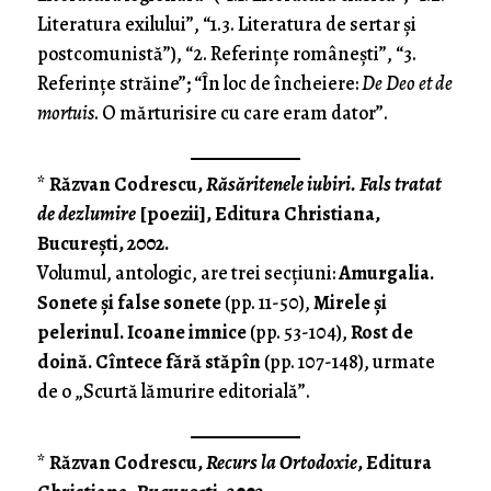
Literatura exilului”, “1.3. Literatura de sertar şi
postcomunistă”), “2. Referinţe româ­neşti”, “3.
Referinţe străine”; “În loc de încheiere:
De Deo et de
mortuis
. O mărturisire cu care eram dator”.
*
Răzvan Codrescu,
Răsăritenele iubiri. Fals tratat
de dezlumire
[poezii], Editura Christiana,
Bucureşti, 2002.
Volumul, antologic, are trei secţiuni:
Amurgalia.
Sonete şi false sonete
(pp. 11-50),
Mirele şi
pelerinul. Icoane imnice
(pp. 53-104),
Rost de
doină. Cîntece fără stăpîn
(pp. 107-148), urmate
de o „Scurtă lămurire editorială”.
*
Răzvan Codrescu,
Recurs la Ortodoxie
, Editura