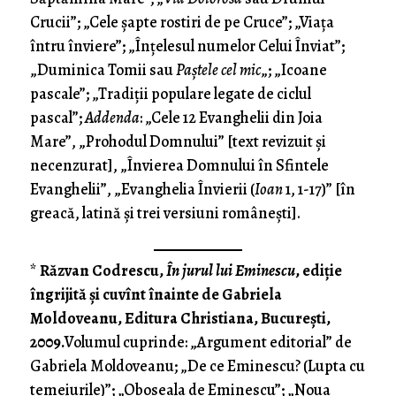
Crucii”; „Cele şapte rostiri de pe Cruce”; „Viaţa
întru înviere”; „Înţelesul numelor Celui Înviat”;
„Duminica Tomii sau
Paştele cel mic
„; „Icoane
pascale”; „Tradiţii populare legate de ciclul
pascal”;
Addenda
: „Cele 12 Evanghelii din Joia
Mare”, „Prohodul Domnului” [text revizuit şi
necenzurat], „Învierea Domnului în Sfintele
Evanghelii”, „Evanghelia Învierii (
Ioan
1, 1-17)” [în
greacă, latină şi trei versiuni româneşti].
*
Răzvan Codrescu,
În jurul lui Eminescu
, ediţie
îngrijită şi cuvînt înainte de Gabriela
Moldoveanu, Editura Christiana, Bucureşti,
2009.
Volumul cuprinde: „Argument editorial” de
Gabriela Moldoveanu; „De ce Eminescu? (Lupta cu
temeiurile)”; „Oboseala de Eminescu”; „Noua