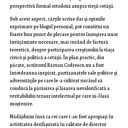
perspectivă formal ortodoxă asupra vieţii cetăţii.
Sub acest aspect, cărţile scrise dar şi opiniile
exprimate pe blogul personal, pot constitui un
foarte bun punct de plecare pentru însuşirea unor
învăţăminte necesare, mai curând de factură
teoretică, despre participarea creştinului la viaţa
civică şi politică a cetăţii. În plan practic, din
păcate, scriitorul Răzvan Codrescu nu a fost
întotdeauna inspirat, partizanatele sale politice şi
adversităţile pe care le-a cultivat riscând să
conducă la părăsirea şi lăsarea nevalorificată a
veritabilului tezaur intelectual pe care ni-l lasă
moştenire.
Nădăjduim însă ca cei care i-au fost apropiaţi în
activitatea desfăşurată în calitate de director