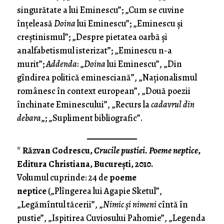
singurătate a lui Eminescu”; „Cum se cuvine
înţeleasă
Doina
lui Eminescu”; „Eminescu şi
creştinismul”; „Despre pietatea oarbă şi
analfabetismul isterizat”; „Eminescu n-a
murit”;
Addenda
: „
Doina
lui Eminescu”, „Din
gîndirea politică eminesciană”, „Naţionalismul
românesc în context european”, „Două poezii
închinate Eminescului”, „Recurs la
cadavrul din
debara
„; „Supliment bibliografic”.
*
Răzvan Codrescu,
Crucile pustiei. Poeme neptice
,
Editura Christiana, Bucureşti, 2010.
Volumul cuprinde: 24 de
poeme
neptice
(„Plîngerea lui Agapie Sketul”,
„Legămîntul tăcerii”, „
Nimic şi nimeni
cîntă în
pustie”, „Ispitirea Cuviosului Pahomie”, „Legenda