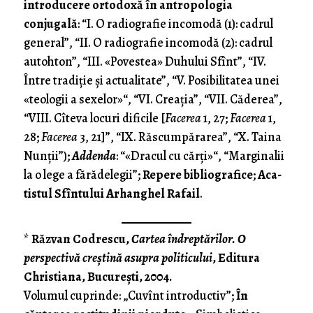
intro­du­cere orto­do­xă în antropologia
conjugală
: “I. O radio­grafie inco­modă (1): ca­drul
ge­ne­ral”, “II. O radiografie incomodă (2): cadrul
autohton”, “III. «Po­vestea» Du­hu­lui Sfînt”, “IV.
Între tradiţie şi actualitate”, “V. Posibilitatea unei
«teologii a sexelor»“, “VI. Cre­a­ţia”, “VII. Căderea”,
“VIII. Cîteva locuri dificile [
Fa­cerea
1, 27;
Facerea
1,
28;
Fa­cerea
3, 21]”, “IX. Răscumpărarea”, “X. Taina
Nunţii”);
Addenda
: “«Dra­cul cu căr­ţi»“, “Marginalii
la o lege a fărădelegii”;
Repere bibliografice
;
Aca­
tis­tul Sfîntului Arhanghel Rafail
.
*
Răzvan Codrescu,
Cartea îndreptărilor. O
perspectivă creştină asupra politicului
, Editura
Christiana, Bucureşti, 2004.
Volumul cuprinde: „Cuvînt introductiv”;
În