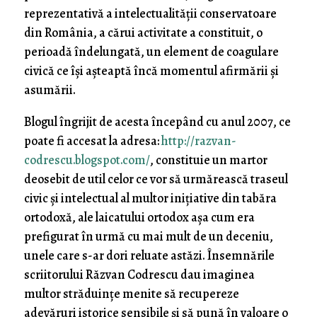
reprezentativă a intelectualităţii conservatoare
din România, a cărui activitate a constituit, o
perioadă îndelungată, un element de coagulare
civică ce îşi aşteaptă încă momentul afirmării şi
asumării.
Blogul îngrijit de acesta începând cu anul 2007, ce
poate fi accesat la adresa:
http://razvan-
codrescu.blogspot.com/
, constituie un martor
deosebit de util celor ce vor să urmărească traseul
civic şi intelectual al multor iniţiative din tabăra
ortodoxă, ale laicatului ortodox aşa cum era
prefigurat în urmă cu mai mult de un deceniu,
unele care s-ar dori reluate astăzi. Însemnările
scriitorului Răzvan Codrescu dau imaginea
multor străduinţe menite să recupereze
adevăruri istorice sensibile şi să pună în valoare o