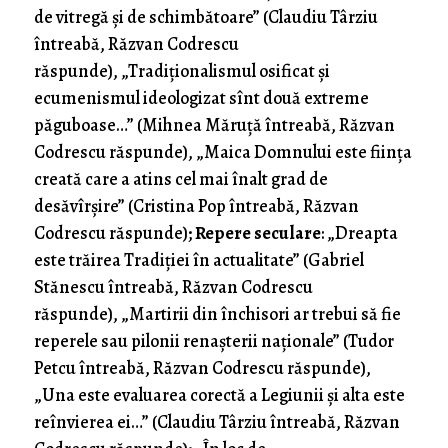
de vitregă şi de schimbătoare” (Claudiu Târziu
întreabă, Răzvan Codrescu
răspunde), „Tradiţionalismul osificat şi
ecumenismul ideologizat sînt două extreme
păguboase…” (Mihnea Măruţă întreabă, Răzvan
Codrescu răspunde), „Maica Domnului este fiinţa
creată care a atins cel mai înalt grad de
desăvîrşire” (Cristina Pop întreabă, Răzvan
Codrescu răspunde);
Repere seculare
: „Dreapta
este trăirea Tradiţiei în actualitate” (Gabriel
Stănescu întreabă, Răzvan Codrescu
răspunde), „Martirii din închisori ar trebui să fie
reperele sau pilonii renaşterii naţionale” (Tudor
Petcu întreabă, Răzvan Codrescu răspunde),
„Una este evaluarea corectă a Legiunii şi alta este
reînvierea ei…” (Claudiu Târziu întreabă, Răzvan