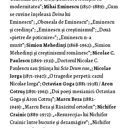
modernitatea”;
Mihai Eminescu
(1850-1889):
„Cum
se cuvine înţeleasă
Doina
lui
Eminescu”;
„Oboseala de Eminescu”;
„Eminescu
şi credinţa”;
„Eminescu şi creştinismul”;
„
Două
«pietre de poticnire»”;
„Eminescu n-a
murit”;
Simion Mehedinţi
(1868-1962):
„
Simion
Mehedinţi şi creştinismul românesc”;
Nicolae C.
Paulescu
(1869-1931):
„
Doctorul Nicolae C.
Paulescu sau Ştiinţa lui
Scio Deum esse
„;
Nicolae
Iorga
(1871-1940): „O tragedie perpetă: cazul
Nicolae Iorga”;
Octavian Goga
(1881-1938) /
Aron
Cotruş
(1891-1961): „Doi poeţi mesianici: Octavian
Goga şi Aron Cotruş”;
Marcu Beza
(1882-
1949): „Marcu Beza şi Răsăritul ortodox”;
Nichifor
Crainic
(1889-1972): „«Resurecţia» lui Nichifor
Crainic între bucurie şi dezamăgire”; „Nichifor