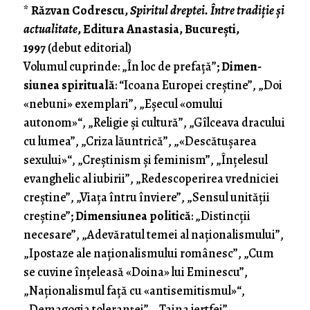
*
Răzvan Codrescu,
Spiritul dreptei. Între tradiţie şi
actualitate
, Editura Anastasia, Bucureşti,
1997
(debut editorial)
Volumul cuprinde: „În loc de prefaţă”;
Dimen­
siunea spirituală
: “Icoana Europei creştine”, „Doi
«ne­buni» exemplari”, „Eşecul «omului
autonom»“, „Religie şi cultură”, „Gîlceava dracului
cu lumea”, „Criza lăuntrică”, „«Descătuşarea
sexului»“, „Creştinism şi feminism”, „Înţelesul
evanghelic al iubirii”, „Redescoperirea vredniciei
creştine”, „Viaţa întru înviere”, „Sensul unităţii
creştine”;
Dimensiunea politică
: „Distincţii
necesare”, „Adevăratul temei al naţionalismului”,
„Ipostaze ale naţionalismului românesc”, „Cum
se cuvine înţeleasă «Doina» lui Eminescu”,
„Naţionalismul faţă cu «antisemitismul»“,
„Demagogia toleranţei”, „Taina jertfei”,