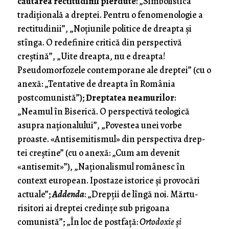
căutarea rectitudinii pierdute
: „Simbolistica
tradiţională a dreptei. Pentru o fenomenologie a
rectitudinii”, „Noţiunile politice de dreapta şi
stîn­ga. O redefinire critică din perspectivă
creştină”, „Uite dreapta, nu e dreapta!
Pseudomorfozele contemporane ale dreptei” (cu o
anexă: „Tentative de dreapta în România
postcomunistă”);
Dreptatea neamu­rilor
:
„Neamul în Biserică. O perspectivă teologică
asupra naţiona­lului”, „Povestea unei vorbe
proaste. «Antisemitismul» din perspectiva drep­
tei creştine” (cu o anexă: „Cum am devenit
«antisemit»”), „Naţionalismul românesc în
context european. Ipostaze isto­rice şi provocări
actuale”;
Addenda
: „Drepţii de lîngă noi. Mărtu­
risitori ai dreptei credinţe sub prigoana
comunistă”; „În loc de postfaţă:
Ortodoxie şi