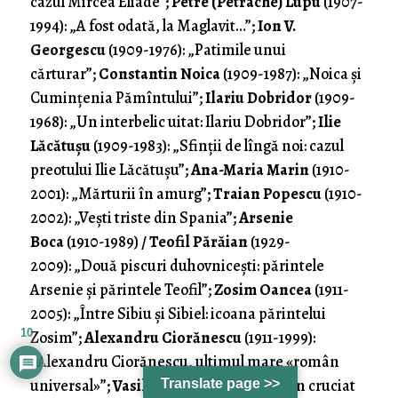
cazul Mircea Eliade”;
Petre (Petrache) Lupu
(1907-
1994): „A fost odată, la Maglavit…”;
Ion V.
Georgescu
(1909-1976): „Patimile unui
cărturar”;
Constantin Noica
(1909-1987): „Noica şi
Cuminţenia Pămîntului”;
Ilariu Dobridor
(1909-
1968): „Un interbelic uitat: Ilariu Dobridor”;
Ilie
Lăcătuşu
(1909-1983): „Sfinţii de lîngă noi: cazul
preotului Ilie Lăcătuşu”;
Ana-Maria Marin
(1910-
2001): „Mărturii în amurg”;
Traian Popescu
(1910-
2002): „Veşti triste din Spania”;
Arsenie
Boca
(1910-1989)
/ Teofil Părăian
(1929-
2009): „Două piscuri duhovniceşti: părintele
Arsenie şi părintele Teofil”;
Zosim Oancea
(1911-
2005): „Între Sibiu şi Sibiel: icoana părintelui
10
Zosim”;
Alexandru Ciorănescu
(1911-1999):
„Alexandru Ciorănescu, ultimul mare «român
universal»”;
Vasile Netea
(1912-1989): „Un cruciat
Translate page >>