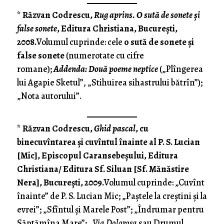
*
Răzvan Codrescu,
Rug aprins. O sută de sonete şi
false sonete
, Editura Christiana, Bucureşti,
2008.
Volumul cuprinde: cele
o sută de sonete şi
false sonete
(numerotate cu cifre
romane);
Addenda: Două poeme neptice
(„Plîngerea
lui Agapie Sketul”, „Stihuirea sihastrului bătrîn”);
„Nota autorului”.
*
Răzvan Codrescu,
Ghid pascal
, cu
binecuvîntarea şi cuvîntul înainte al P. S. Lucian
[Mic], Episcopul Caransebeşului, Editura
Christiana/ Editura Sf. Siluan [Sf. Mănăstire
Nera], Bucureşti, 2009.
Volumul cuprinde: „Cuvînt
înainte” de P. S. Lucian Mic; „Paştele la creştini şi la
evrei”; „Sfîntul şi Marele Post”; „Îndrumar pentru
Săptămîna Mare”; „
Via Dolorosa
sau Drumul