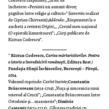
Codrescu răspunde); „În loc de
încheiere: «Persistă un anumit divorţ
păgubos între religie şi cultură»” [interviu realizat
de Ciprian Chirvasiu];
Addenda
: „Răspunsuri la o
anchetă a revistei
Origini
„, „Crezul meu naţional
(O epistolă lămuritoare)”; „Cărţi publicate de
Răzvan Codrescu”.
*
Răzvan Codrescu,
Cartea mărturisitorilor.
Pentru
o istorie a învrednicirii româneşti
, Editura Rost /
Fundaţia Sfinţii Închisorilor, Bucureşti – Piteşti,
2014.
Volumul cuprinde:
Cuvînt înainte
;
Constantin
Brâncoveanu
(1654-1714):
„Viaţa şi mucenicia unui
voievod al Crucii”;
„Constantin Brâncoveanu între
Ortodoxie şi… masonerie”;
Dimitrie
Cantemir
(1673-1723):
„Gîlceava tradiţiei cu