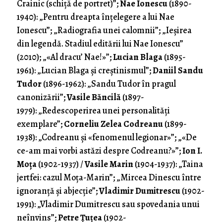
Crainic (schiţă de portret)”;
Nae Ionescu
(1890-
1940): „Pentru dreapta înţelegere a lui Nae
Ionescu”; „Radiografia unei calomnii”; „Ieşirea
din legendă. Stadiul editării lui Nae Ionescu”
(2010); „«Al dracu’ Nae!»”;
Lucian Blaga
(1895-
1961): „Lucian Blaga şi creştinismul”;
Daniil Sandu
Tudor
(1896-1962): „Sandu Tudor în pragul
canonizării”;
Vasile Băncilă
(1897-
1979): „Redescoperirea unei personalităţi
exemplare”;
Corneliu Zelea Codreanu
(1899-
1938): „Codreanu şi «fenomenul legionar»”; „«De
ce-am mai vorbi astăzi despre Codreanu?»”;
Ion I.
Moţa
(1902-1937) /
Vasile Marin
(1904-1937): „Taina
jertfei: cazul Moţa-Marin”; „Mircea Dinescu între
ignoranţă şi abjecţie”;
Vladimir Dumitrescu
(1902-
1991): „Vladimir Dumitrescu sau spovedania unui
neînvins”;
Petre Ţuţea
(1902-