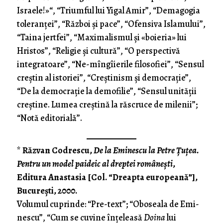
Israele!»“, “Triumful lui Yigal Amir”, “Demagogia
toleranţei”, “Război şi pace”, “Ofensiva Islamului”,
“Taina jert­fei”, “Maximalismul şi «boieria» lui
Hristos”, “Religie şi cultură”, “O perspectivă
integratoare”, “Ne-mîngîierile filosofiei”, “Sensul
creştin al istoriei”, “Creştinism şi democraţie”,
“De la democraţie la demofilie”, “Sensul unităţii
creştine. Lumea creştină la răs­cruce de milenii”;
“Notă editorială”.
*
Răzvan Codrescu,
De la Eminescu la Petre Ţuţea.
Pentru un model paideic al drep­tei româneşti
,
Editura Anastasia [Col. “Dreapta europeană”],
Bucureşti, 2000.
Volu­mul cuprinde: “Pre-text”; “Oboseala de Emi­
nescu”, “Cum se cuvine înţeleasă
Doina
lui