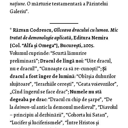
naţiune
. O mărturie testamentară a Părintelui
Galeriu”.
*
Răzvan Codrescu,
Gîlceava dracului cu lumea. Mic
tratat de demonologie aplicată
, Editura Nemira
[Col. “Alfa şi Omega”], Bucureşti, 2005.
Volumul cuprinde: “Scurtă lămurire
preliminară”;
Dracul de lîngă noi
: “Uite dracul,
nu e dracul!”, “Cunoaşte ca să re-cunoşti!”;
Şi
dracul a fost înger de lumină
: “Obîrşia duhurilor
slujitoare”, “Ierarhiile cereşti”, “Ceata voievozilor”,
„Cînd îngerul se face drac”;
Numele nu stă
degeaba pe drac
: “Dracul cu chip de şarpe”, “De
la
daimon
-ul antic la demonul medieval”, “Diavolul
– principiu al dezbinării”, “Cohorta lui Satan”,
“Lucifer şi luciferismele”, “Între Hristos şi