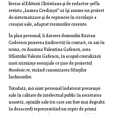
literar al Editurii Christiana și de redactor-şef la
revista „Lumea Credinţei” să îşi asume un proiect
de sistematizare şi de repunere în circulaţie a
creaţiei sale, adaptat vremurilor curente.
În plan personal, îi datorez domnului Răzvan
Codrescu punerea (indirectă) în contact, cu ani în
urmă, cu doamna Valentina Gafencu, sora
Sfântului Valeriu Gafencu, în scopul cristalizării
unei năzuinţe esenţiale ce ţine de proiectul
theodosie.ro
, vizând canonizarea Sfinţilor
Închisorilor.
Totodată, mă simt personal îndatorat prezenţei
sale în calitate de intelectual public în societatea
noastră, opiniile sale (cu care am fost mai degrabă
în dezacord) reprezentând un reper de primă