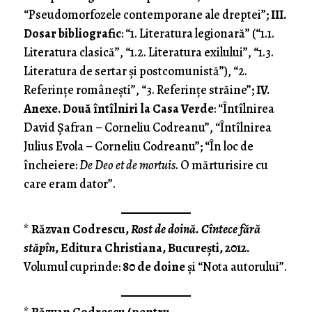
“Pseudomorfozele contemporane ale dreptei”;
III.
Dosar bibliogra­fic
: “1. Literatura legionară” (“1.1.
Literatura clasi­că”, “1.2. Literatura exilului”, “1.3.
Literatura de sertar şi postcomunistă”), “2.
Referinţe româ­neşti”, “3. Referinţe străine”;
IV.
Anexe. Două întîlniri la Casa Verde
: “Întîlnirea
David Şafran – Corneliu Codreanu”, “Întîlnirea
Julius Evola – Corneliu Codreanu”; “În loc de
încheiere:
De Deo et de mortuis
. O mărturisire cu
care eram dator”.
*
Răzvan Codrescu,
Rost de doină. Cîntece fără
stăpîn
, Editura Christiana, Bucureşti, 2012.
Volumul cuprinde:
80 de doine
şi “Nota autorului”.