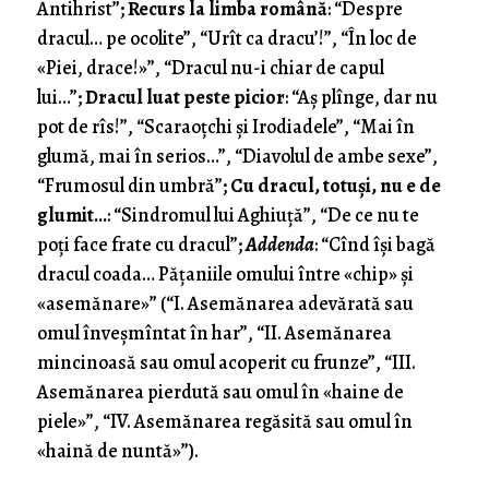
Antihrist”;
Recurs la limba română
: “Despre
dracul… pe ocolite”, “Urît ca dracu’!”, “În loc de
«Piei, drace!»”, “Dracul nu-i chiar de capul
lui…”;
Dracul luat peste picior
: “Aş plînge, dar nu
pot de rîs!”, “Scaraoţchi şi Irodiadele”, “Mai în
glumă, mai în serios…”, “Diavolul de ambe sexe”,
“Frumosul din umbră”;
Cu dracul, totuşi, nu e de
glumit…
: “Sindromul lui Aghiuţă”, “De ce nu te
poţi face frate cu dracul”;
Addenda
: “Cînd îşi bagă
dracul coada… Păţaniile omului între «chip» şi
«asemănare»” (“I. Asemănarea adevărată sau
omul înveşmîntat în har”, “II. Asemănarea
mincinoasă sau omul acoperit cu frunze”, “III.
Asemănarea pierdută sau omul în «haine de
piele»”, “IV. Asemănarea regăsită sau omul în
«haină de nuntă»”).