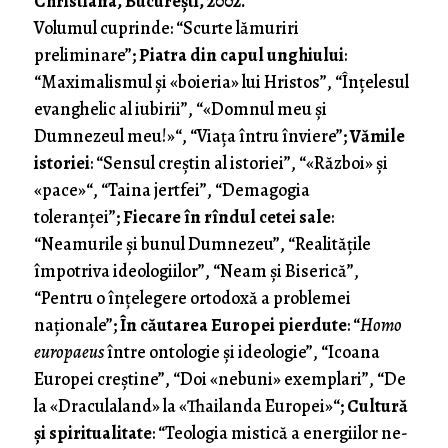
Christiana, Bucureşti, 2002.
Volumul cuprinde: “Scurte lă­muriri
preliminare”;
Piatra din capul unghiului
:
“Maximalismul şi «boieria» lui Hristos”, “Înţelesul
evanghelic al iubirii”, “«Domnul meu şi
Dumnezeul meu!»“, “Viaţa întru înviere”;
Vămile
istoriei
: “Sensul creştin al istoriei”, “«Război» şi
«pace»“, “Taina jertfei”, “Demagogia
toleranţei”;
Fiecare în rîndul cetei sale
:
“Neamurile şi bunul Dumnezeu”, “Realităţile
împotriva ideologiilor”, “Neam şi Biserică”,
“Pentru o înţelegere ortodoxă a problemei
naţionale”;
În căutarea Europei pierdute
: “
Homo
europaeus
între ontologie şi ideologie”, “Icoana
Europei creştine”, “Doi «nebuni» exemplari”, “De
la «Draculaland» la «Thailanda Europei»“;
Cultură
şi spiritualitate
: “Teologia mistică a energiilor ne­