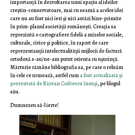
importanţă în dezvoltarea unui spaţiu al ideilor
creştin-conservatoare, mai cu seamă a acelor idei
care nu au fost nici ieri şi nici astăzi bine-primite
în prim-planul societăţii româneşti. Creaţia sa
reprezintă o cartografiere fidelă a mizelor sociale,
culturale, civice şi politice, în raport de care
reprezentanţii intelectualităţii mijlocii de factură
ortodoxă s-au/ne-am putut orienta cu uşurinţă.
Mărturie rămâne bibliografia sa, pe care o reluăm
în cele ce urmează, astfel cum
a fost actualizată şi
prezentată de Răzvan Codrescu însuşi
, pe blogul
său.
Dumnezeu să-l ierte!