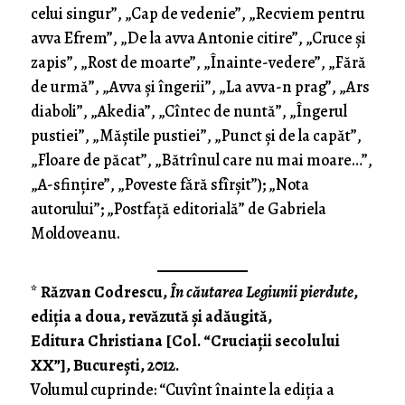
celui singur”, „Cap de vedenie”, „Recviem pentru
avva Efrem”, „De la avva Antonie citire”, „Cruce şi
zapis”, „Rost de moarte”, „Înainte-vedere”, „Fără
de urmă”, „Avva şi îngerii”, „La avva-n prag”, „Ars
diaboli”, „Akedia”, „Cîntec de nuntă”, „Îngerul
pustiei”, „Măştile pustiei”, „Punct şi de la capăt”,
„Floare de păcat”, „Bătrînul care nu mai moare…”,
„A-sfinţire”, „Poveste fără sfîrşit”); „Nota
autorului”; „Postfaţă editorială” de Gabriela
Moldoveanu.
*
Răzvan Codrescu,
În căutarea Legiunii pierdute
,
ediţia a doua, revăzută şi adăugită,
Editura Christiana [Col. “Cruciaţii secolului
XX”], Bucureşti, 2012.
Volumul cuprinde: “Cuvînt înainte la ediţia a