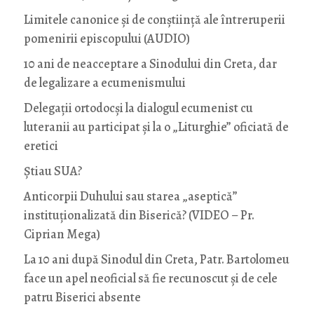
Limitele canonice și de conștiință ale întreruperii
pomenirii episcopului (AUDIO)
10 ani de neacceptare a Sinodului din Creta, dar
de legalizare a ecumenismului
Delegații ortodocși la dialogul ecumenist cu
luteranii au participat și la o „Liturghie” oficiată de
eretici
Știau SUA?
Anticorpii Duhului sau starea „aseptică”
instituționalizată din Biserică? (VIDEO – Pr.
Ciprian Mega)
La 10 ani după Sinodul din Creta, Patr. Bartolomeu
face un apel neoficial să fie recunoscut și de cele
patru Biserici absente