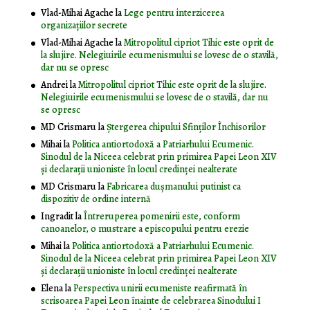
Vlad-Mihai Agache
la
Lege pentru interzicerea
organizaţiilor secrete
Vlad-Mihai Agache
la
Mitropolitul cipriot Tihic este oprit de
la slujire. Nelegiuirile ecumenismului se lovesc de o stavilă,
dar nu se opresc
Andrei
la
Mitropolitul cipriot Tihic este oprit de la slujire.
Nelegiuirile ecumenismului se lovesc de o stavilă, dar nu
se opresc
MD Crismaru
la
Ştergerea chipului Sfinţilor Închisorilor
Mihai
la
Politica antiortodoxă a Patriarhului Ecumenic.
Sinodul de la Niceea celebrat prin primirea Papei Leon XIV
și declarații unioniste în locul credinței nealterate
MD Crismaru
la
Fabricarea dușmanului putinist ca
dispozitiv de ordine internă
Ingradit
la
Întreruperea pomenirii este, conform
canoanelor, o mustrare a episcopului pentru erezie
Mihai
la
Politica antiortodoxă a Patriarhului Ecumenic.
Sinodul de la Niceea celebrat prin primirea Papei Leon XIV
și declarații unioniste în locul credinței nealterate
Elena
la
Perspectiva unirii ecumeniste reafirmată în
scrisoarea Papei Leon înainte de celebrarea Sinodului I