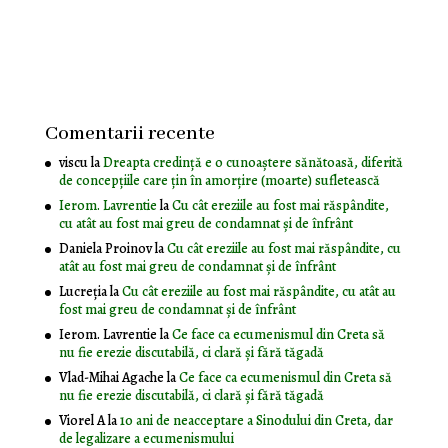
Comentarii recente
viscu
la
Dreapta credință e o cunoaștere sănătoasă, diferită
de concepțiile care țin în amorțire (moarte) sufletească
Ierom. Lavrentie
la
Cu cât ereziile au fost mai răspândite,
cu atât au fost mai greu de condamnat și de înfrânt
Daniela Proinov
la
Cu cât ereziile au fost mai răspândite, cu
atât au fost mai greu de condamnat și de înfrânt
Lucreția
la
Cu cât ereziile au fost mai răspândite, cu atât au
fost mai greu de condamnat și de înfrânt
Ierom. Lavrentie
la
Ce face ca ecumenismul din Creta să
nu fie erezie discutabilă, ci clară și fără tăgadă
Vlad-Mihai Agache
la
Ce face ca ecumenismul din Creta să
nu fie erezie discutabilă, ci clară și fără tăgadă
Viorel A
la
10 ani de neacceptare a Sinodului din Creta, dar
de legalizare a ecumenismului