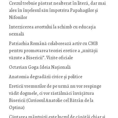
Crezul trebuie păstrat nealterat în literă, dar mai
ales în înțelesul său împotriva Papahagilor și
Nifonilor
Interzicerea avortului la schimb cu educaţia
sexuală
Patriarhia Română colaborează activ cu CMB
pentru promovarea teoriei eretice a „unității
văzute a Bisericii”. Vizite oficiale
Octavian Goga: Ideia Naţională
Anatomia degradării civice și politice
Ereticii vremurilor de pe urmă nu vor respinge
vădit dogmele, ci vor răstălmăci învățătura
Bisericii (Cuviosul Anatolie cel Bătrân de la
Optina)
Căutarea mântuirii este lucrul de căpătâi chiar și