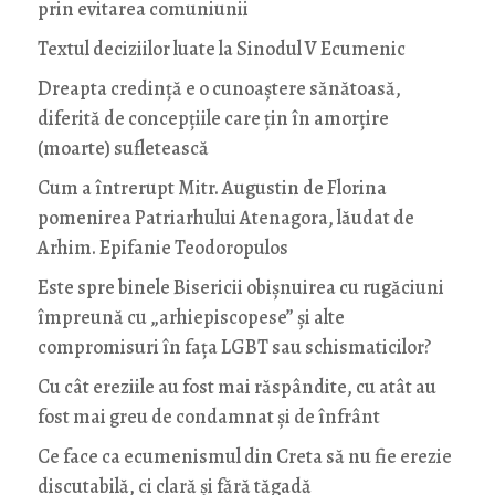
prin evitarea comuniunii
Textul deciziilor luate la Sinodul V Ecumenic
Dreapta credință e o cunoaștere sănătoasă,
diferită de concepțiile care țin în amorțire
(moarte) sufletească
Cum a întrerupt Mitr. Augustin de Florina
pomenirea Patriarhului Atenagora, lăudat de
Arhim. Epifanie Teodoropulos
Este spre binele Bisericii obișnuirea cu rugăciuni
împreună cu „arhiepiscopese” și alte
compromisuri în fața LGBT sau schismaticilor?
Cu cât ereziile au fost mai răspândite, cu atât au
fost mai greu de condamnat și de înfrânt
Ce face ca ecumenismul din Creta să nu fie erezie
discutabilă, ci clară și fără tăgadă