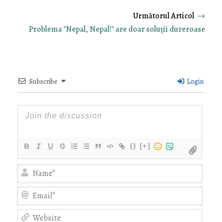
→
Problema "Nepal, Nepal!" are doar soluţii dureroase
Subscribe
Login
{}
[+]
Nam
Emai
Webs