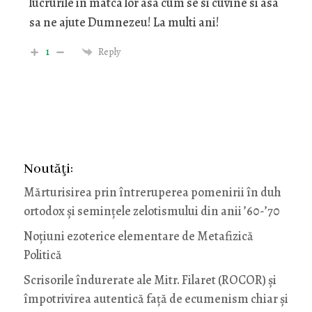
lucrurile in matca lor asa cum se si cuvine si asa
sa ne ajute Dumnezeu! La multi ani!
1
Reply
Noutăţi:
Mărturisirea prin întreruperea pomenirii în duh
ortodox și semințele zelotismului din anii ’60-’70
Noţiuni ezoterice elementare de Metafizică
Politică
Scrisorile îndurerate ale Mitr. Filaret (ROCOR) și
împotrivirea autentică față de ecumenism chiar și