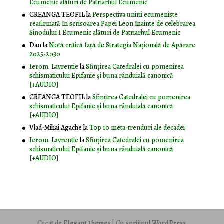
Ecumenic alături de Patriarhul Ecumenic
CREANGA TEOFIL
la
Perspectiva unirii ecumeniste
reafirmată în scrisoarea Papei Leon înainte de celebrarea
Sinodului I Ecumenic alături de Patriarhul Ecumenic
Dan
la
Notă critică faţă de Strategia Naţională de Apărare
2025-2030
Ierom. Lavrentie
la
Sfințirea Catedralei cu pomenirea
schismaticului Epifanie și buna rânduială canonică
[+AUDIO]
CREANGA TEOFIL
la
Sfințirea Catedralei cu pomenirea
schismaticului Epifanie și buna rânduială canonică
[+AUDIO]
Vlad-Mihai Agache
la
Top 10 meta-trenduri ale decadei
Ierom. Lavrentie
la
Sfințirea Catedralei cu pomenirea
schismaticului Epifanie și buna rânduială canonică
[+AUDIO]
Creat de
Elegant Themes
| Cu sprijinul
WordPress