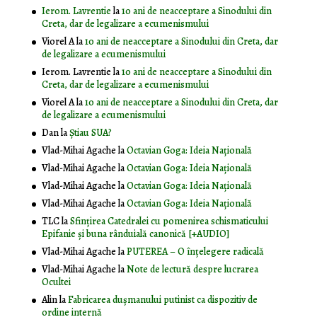
Ierom. Lavrentie
la
10 ani de neacceptare a Sinodului din
Creta, dar de legalizare a ecumenismului
Viorel A
la
10 ani de neacceptare a Sinodului din Creta, dar
de legalizare a ecumenismului
Ierom. Lavrentie
la
10 ani de neacceptare a Sinodului din
Creta, dar de legalizare a ecumenismului
Viorel A
la
10 ani de neacceptare a Sinodului din Creta, dar
de legalizare a ecumenismului
Dan
la
Știau SUA?
Vlad-Mihai Agache
la
Octavian Goga: Ideia Naţională
Vlad-Mihai Agache
la
Octavian Goga: Ideia Naţională
Vlad-Mihai Agache
la
Octavian Goga: Ideia Naţională
Vlad-Mihai Agache
la
Octavian Goga: Ideia Naţională
TLC
la
Sfințirea Catedralei cu pomenirea schismaticului
Epifanie și buna rânduială canonică [+AUDIO]
Vlad-Mihai Agache
la
PUTEREA – O înţelegere radicală
Vlad-Mihai Agache
la
Note de lectură despre lucrarea
Ocultei
Alin
la
Fabricarea dușmanului putinist ca dispozitiv de
ordine internă