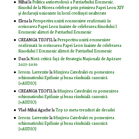
Mihai
la
Politica antiortodoxă a Patriarhului Ecumenic.
Sinodul de la Niceea celebrat prin primirea Papei Leon XIV
și declarații unioniste în locul credinței nealterate
Elena
la
Perspectiva unirii ecumeniste reafirmată în
scrisoarea Papei Leon înainte de celebrarea Sinodului I
Ecumenic alături de Patriarhul Ecumenic
CREANGA TEOFIL
la
Perspectiva unirii ecumeniste
reafirmată în scrisoarea Papei Leon înainte de celebrarea
Sinodului I Ecumenic alături de Patriarhul Ecumenic
Dan
la
Notă critică faţă de Strategia Naţională de Apărare
2025-2030
Ierom. Lavrentie
la
Sfințirea Catedralei cu pomenirea
schismaticului Epifanie și buna rânduială canonică
[+AUDIO]
CREANGA TEOFIL
la
Sfințirea Catedralei cu pomenirea
schismaticului Epifanie și buna rânduială canonică
[+AUDIO]
Vlad-Mihai Agache
la
Top 10 meta-trenduri ale decadei
Ierom. Lavrentie
la
Sfințirea Catedralei cu pomenirea
schismaticului Epifanie și buna rânduială canonică
[+AUDIO]