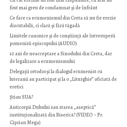
Cu cât ereziile au fost mai răspândite, cu atât au
fost mai greu de condamnat și de înfrânt
Ce face ca ecumenismul din Creta să nu fie erezie
discutabilă, ci clară și fără tăgadă
Limitele canonice și de conștiință ale întreruperii
pomenirii episcopului (AUDIO)
10 ani de neacceptare a Sinodului din Creta, dar
de legalizare a ecumenismului
Delegații ortodocși la dialogul ecumenist cu
luteranii au participat și la o „Liturghie” oficiată de
eretici
Știau SUA?
Anticorpii Duhului sau starea „aseptică”
instituționalizată din Biserică? (VIDEO – Pr.
Ciprian Mega)