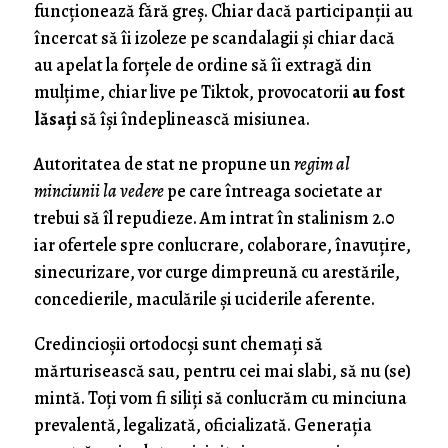
funcționează fără greș. Chiar dacă participanții au
încercat să îi izoleze pe scandalagii și chiar dacă
au apelat la forțele de ordine să îi extragă din
mulțime, chiar live pe Tiktok, provocatorii
au fost
lăsați
să își îndeplinească misiunea.
Autoritatea de stat ne propune un
regim al
minciunii la vedere
pe care întreaga societate ar
trebui să îl repudieze. Am intrat în stalinism 2.0
iar ofertele spre conlucrare, colaborare, înavuțire,
sinecurizare, vor curge dimpreună cu arestările,
concedierile, maculările și uciderile aferente.
Credincioșii ortodocși sunt chemați să
mărturisească sau, pentru cei mai slabi, să nu (se)
mintă. Toți vom fi siliți să conlucrăm cu minciuna
prevalentă, legalizată, oficializată. Generația