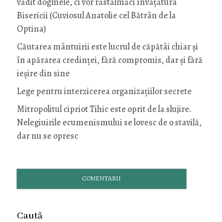
vădit dogmele, ci vor răstălmăci învățătura
Bisericii (Cuviosul Anatolie cel Bătrân de la
Optina)
Căutarea mântuirii este lucrul de căpătâi chiar și
în apărarea credinței, fără compromis, dar și fără
ieșire din sine
Lege pentru interzicerea organizaţiilor secrete
Mitropolitul cipriot Tihic este oprit de la slujire.
Nelegiuirile ecumenismului se lovesc de o stavilă,
dar nu se opresc
COMENTARII
Caută