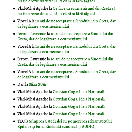
nu fie erezie discutabilă, ci clară și fără tăgadă
Vlad-Mihai Agache
la
Ce face ca ecumenismul din Creta să
nu fie erezie discutabilă, ci clară și fără tăgadă
Viorel A
la
10 ani de neacceptare a Sinodului din Creta, dar
de legalizare a ecumenismului
Ierom. Lavrentie
la
10 ani de neacceptare a Sinodului din
Creta, dar de legalizare a ecumenismului
Viorel A
la
10 ani de neacceptare a Sinodului din Creta, dar
de legalizare a ecumenismului
Ierom. Lavrentie
la
10 ani de neacceptare a Sinodului din
Creta, dar de legalizare a ecumenismului
Viorel A
la
10 ani de neacceptare a Sinodului din Creta, dar
de legalizare a ecumenismului
Dan
la
Știau SUA?
Vlad-Mihai Agache
la
Octavian Goga: Ideia Naţională
Vlad-Mihai Agache
la
Octavian Goga: Ideia Naţională
Vlad-Mihai Agache
la
Octavian Goga: Ideia Naţională
Vlad-Mihai Agache
la
Octavian Goga: Ideia Naţională
TLC
la
Sfințirea Catedralei cu pomenirea schismaticului
Epifanie și buna rânduială canonică [+AUDIO]