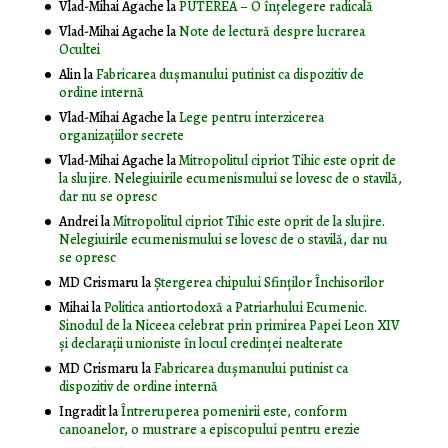
Vlad-Mihai Agache
la
PUTEREA – O înţelegere radicală
Vlad-Mihai Agache
la
Note de lectură despre lucrarea
Ocultei
Alin
la
Fabricarea dușmanului putinist ca dispozitiv de
ordine internă
Vlad-Mihai Agache
la
Lege pentru interzicerea
organizaţiilor secrete
Vlad-Mihai Agache
la
Mitropolitul cipriot Tihic este oprit de
la slujire. Nelegiuirile ecumenismului se lovesc de o stavilă,
dar nu se opresc
Andrei
la
Mitropolitul cipriot Tihic este oprit de la slujire.
Nelegiuirile ecumenismului se lovesc de o stavilă, dar nu
se opresc
MD Crismaru
la
Ştergerea chipului Sfinţilor Închisorilor
Mihai
la
Politica antiortodoxă a Patriarhului Ecumenic.
Sinodul de la Niceea celebrat prin primirea Papei Leon XIV
și declarații unioniste în locul credinței nealterate
MD Crismaru
la
Fabricarea dușmanului putinist ca
dispozitiv de ordine internă
Ingradit
la
Întreruperea pomenirii este, conform
canoanelor, o mustrare a episcopului pentru erezie