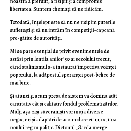
noastră a pierdut, a risipit și a compromis
libertatea. Suntem chemați să ne ridicăm.
Totodată, înțelept este să nu ne risipim puterile
sufletești și să nu intrăm în competiții-capcană
pre-gătite de autorități.
Mi se pare esențial de privit evenimentele de
astăzi prin lentila anilor ’50 ai secolului trecut,
când stalinismul s-a instaurat împotriva voinței
poporului, la adăpostul speranței post-belice de
mai bine.
Și atunci și acum presa de sistem va domina atât
cantitativ cât și calitativ fondul problematizărilor.
Mulți așa-ziși suveraniști vor iniția diverse
negocieri și adaptări de acomodare cu minciuna
noului regim politic. Dictonul „Garda merge