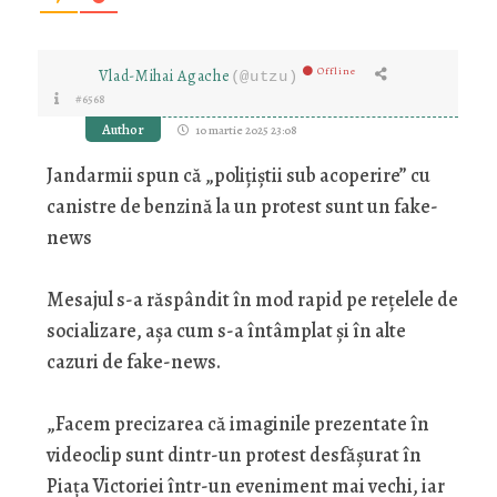
Offline
Vlad-Mihai Agache
(@utzu)
#6568
Author
10 martie 2025 23:08
Jandarmii spun că „polițiștii sub acoperire” cu
canistre de benzină la un protest sunt un fake-
news
Mesajul s-a răspândit în mod rapid pe rețelele de
socializare, așa cum s-a întâmplat și în alte
cazuri de fake-news.
„Facem precizarea că imaginile prezentate în
videoclip sunt dintr-un protest desfășurat în
Piața Victoriei într-un eveniment mai vechi, iar