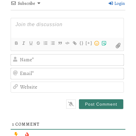
Subscribe
Login
{}
[+]
Nam
Emai
Webs
1
COMMENT