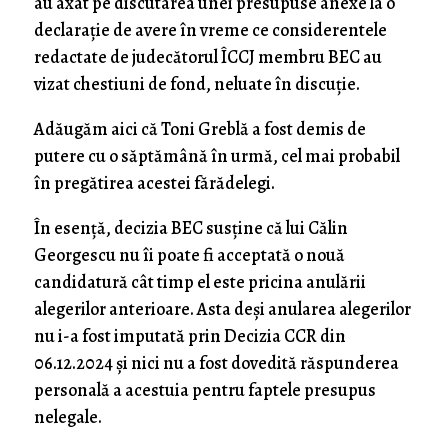
au axat pe discutarea unei presupuse anexe la o
declarație de avere în vreme ce considerentele
redactate de judecătorul ÎCCJ membru BEC au
vizat chestiuni de fond, neluate în discuție.
Adăugăm aici că Toni Greblă a fost demis de
putere cu o săptămână în urmă, cel mai probabil
în pregătirea acestei fărădelegi.
În esență, decizia BEC susține că lui Călin
Georgescu nu îi poate fi acceptată o nouă
candidatură cât timp el este pricina anulării
alegerilor anterioare. Asta deși anularea alegerilor
nu i-a fost imputată prin Decizia CCR din
06.12.2024 și nici nu a fost dovedită răspunderea
personală a acestuia pentru faptele presupus
nelegale.