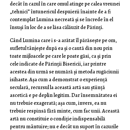
decât în cazul în care omul atinge pe calea vreunei
„tehnici” întunericul despuierii înainte de a fi
contemplat Lumina necreată şi se încrede în el
însuşi în loc de a se lăsa călăuzit de Părinţi.
Când Lumina care i s-a arătat îl părăseşte pe om,
sufletul tânjeşte după ea şi o caută din nou prin
toate mijloacele pe care le poate găsi, ca şi prin
cele indicate de Părinţii Bisericii, iar printre
acestea din urmă se numără şi metoda rugăciunii
isihaste. Aşa cum a demonstrat o experienţă
seculară, recursul la această artă sau ştiinţă
ascetică e pe deplin legitim. Dar însemnătatea ei
nu trebuie exagerată; aşa cum, invers, ea nu
trebuie respinsă fără minte, cum fac unii. Această
artă nu constituie o condiţie indispensabilă
pentru mântuire; nu e decât un suport în cazurile