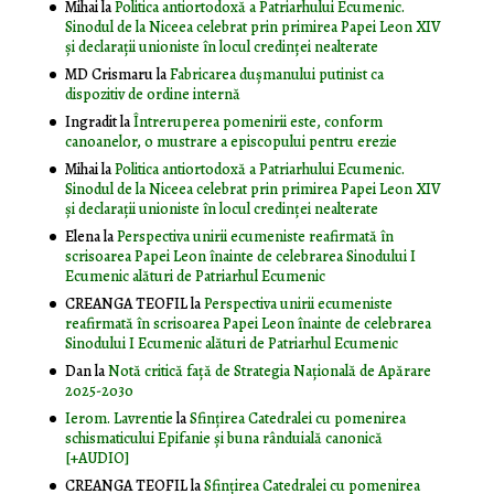
Mihai
la
Politica antiortodoxă a Patriarhului Ecumenic.
Sinodul de la Niceea celebrat prin primirea Papei Leon XIV
și declarații unioniste în locul credinței nealterate
MD Crismaru
la
Fabricarea dușmanului putinist ca
dispozitiv de ordine internă
Ingradit
la
Întreruperea pomenirii este, conform
canoanelor, o mustrare a episcopului pentru erezie
Mihai
la
Politica antiortodoxă a Patriarhului Ecumenic.
Sinodul de la Niceea celebrat prin primirea Papei Leon XIV
și declarații unioniste în locul credinței nealterate
Elena
la
Perspectiva unirii ecumeniste reafirmată în
scrisoarea Papei Leon înainte de celebrarea Sinodului I
Ecumenic alături de Patriarhul Ecumenic
CREANGA TEOFIL
la
Perspectiva unirii ecumeniste
reafirmată în scrisoarea Papei Leon înainte de celebrarea
Sinodului I Ecumenic alături de Patriarhul Ecumenic
Dan
la
Notă critică faţă de Strategia Naţională de Apărare
2025-2030
Ierom. Lavrentie
la
Sfințirea Catedralei cu pomenirea
schismaticului Epifanie și buna rânduială canonică
[+AUDIO]
CREANGA TEOFIL
la
Sfințirea Catedralei cu pomenirea