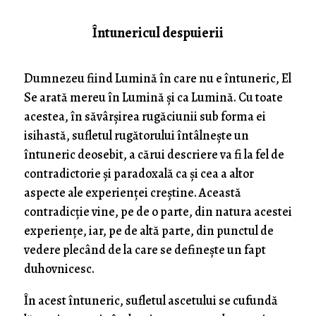
Întunericul despuierii
Dumnezeu fiind Lumină în care nu e întuneric, El
Se arată mereu în Lumină şi ca Lumină. Cu toate
acestea, în săvârşirea rugăciunii sub forma ei
isihastă, sufletul rugătorului întâlneşte un
întuneric deosebit, a cărui descriere va fi la fel de
contradictorie şi paradoxală ca şi cea a altor
aspecte ale experienţei creştine. Această
contradicţie vine, pe de o parte, din natura acestei
experienţe, iar, pe de altă parte, din punctul de
vedere plecând de la care se defineşte un fapt
duhovnicesc.
În acest întuneric, sufletul ascetului se cufundă