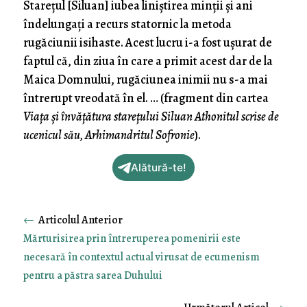
Stareţul [Siluan] iubea liniştirea minţii şi ani
îndelungaţi a recurs statornic la metoda
rugăciunii isihaste. Acest lucru i-a fost uşurat de
faptul că, din ziua în care a primit acest dar de la
Maica Domnului, rugăciunea inimii nu s-a mai
întrerupt vreodată în el. … (fragment din cartea
Viața și învățătura starețului Siluan Athonitul scrise de
ucenicul său, Arhimandritul Sofronie
).
Alătură-te!
←
Mărturisirea prin întreruperea pomenirii este
necesară în contextul actual virusat de ecumenism
pentru a păstra sarea Duhului