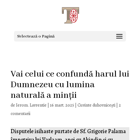
Selectează o Pagină
Vai celui ce confundă harul lui
Dumnezeu cu lumina
naturală a minții
de
Ierom. Lavrentie
|
16 mart. 2025
|
Cuvinte duhovnicești
|
2
comentarii
Disputele isihaste purtate de Sf. Grigorie Palama
împotriva lui Varlaam, apoi cu Akindin și cu