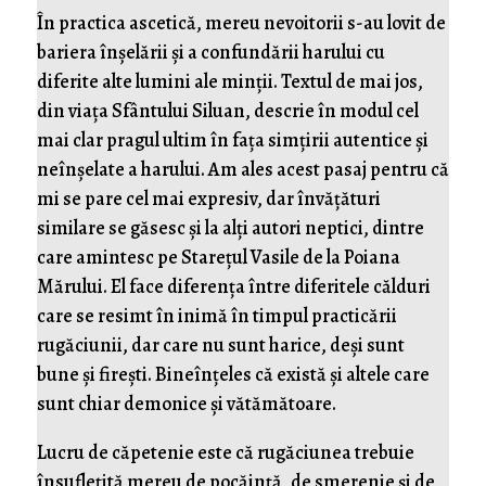
În practica ascetică, mereu nevoitorii s-au lovit de
bariera înșelării și a confundării harului cu
diferite alte lumini ale minții. Textul de mai jos,
din viața Sfântului Siluan, descrie în modul cel
mai clar pragul ultim în fața simțirii autentice și
neînșelate a harului. Am ales acest pasaj pentru că
mi se pare cel mai expresiv, dar învățături
similare se găsesc și la alți autori neptici, dintre
care amintesc pe Starețul Vasile de la Poiana
Mărului. El face diferența între diferitele călduri
care se resimt în inimă în timpul practicării
rugăciunii, dar care nu sunt harice, deși sunt
bune și firești. Bineînțeles că există și altele care
sunt chiar demonice și vătămătoare.
Lucru de căpetenie este că rugăciunea trebuie
însuflețită mereu de pocăință, de smerenie și de