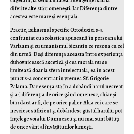
cugetării, la sensibilitatea inteligenței sau la
diferite alte stări omenești. Iar Diferența dintre
acestea este mare și esențială.
Practic, isihasmul specific Ortodoxiei s-a
confruntat cu scolastica apuseană în persoana lui
Varlaam și cu umanismul bizantin ce rezona cu cel
din urmă. Deși diferența aceasta între experiența
duhovnicească ascetică și cea morală nu se
limitează doar la sfera intelectuală, ea în acest
punct s-a concentrat în vremea Sf. Grigorie
Palama. Dar esența stă în a dobândi harul necreat
și a-l diferenția de orice gând omenesc, chiar și
bun dacă ar fi, de pe orice palier. Abia cei care se
nevoiesc suficient și dobândesc gustul harului pot
înțelege voia lui Dumnezeu și nu mai sunt bătuți
de orice vânt al învățăturilor lumești.