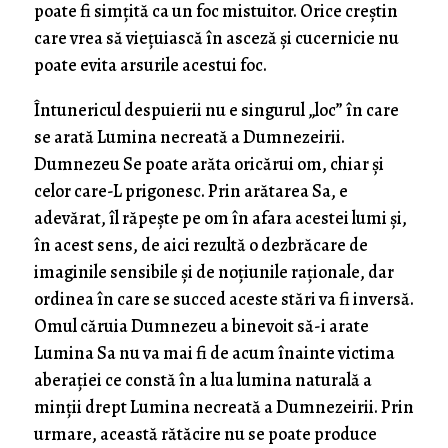
poate fi simţită ca un foc mistuitor. Orice creştin
care vrea să vieţuiască în asceză şi cucernicie nu
poate evita arsurile acestui foc.
Întunericul despuierii nu e singurul „loc” în care
se arată Lumina necreată a Dumnezeirii.
Dumnezeu Se poate arăta oricărui om, chiar şi
celor care-L prigonesc. Prin arătarea Sa, e
adevărat, îl răpeşte pe om în afara acestei lumi şi,
în acest sens, de aici rezultă o dezbrăcare de
imaginile sensibile şi de noţiunile raţionale, dar
ordinea în care se succed aceste stări va fi inversă.
Omul căruia Dumnezeu a binevoit să-i arate
Lumina Sa nu va mai fi de acum înainte victima
aberaţiei ce constă în a lua lumina naturală a
minţii drept Lumina necreată a Dumnezeirii. Prin
urmare, această rătăcire nu se poate produce