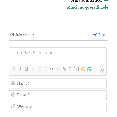
→
Minciuno-președintele
Subscribe
Login
{}
[+]
Nam
Emai
Webs