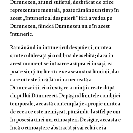
Dumnezeu, atunci sufletul, dezbrăcat de orice
reprezentare mentală, poate rămâne un timp în
acest „întuneric al despuierii” fără a vedea pe
Dumnezeu, fiindcă Dumnezeu nu e în acest
întuneric.
Rămânând în întunericul despuierii, mintea
simte o dulceaţă şi o odihnă deosebită; dacă în
acest moment se întoarce asupra ei însăşi, ea
poate simţi un lucru ce se aseamănă luminii, dar
care nu este încă Lumina necreată a
Dumnezeirii, ci o însuşire a minţii create după
chipul lui Dumnezeu. Depăşind limitele condiţiei
temporale, această contemplaţie apropie mintea
de ceea ce este nemişcat, punându-l astfel pe om
în posesia unei noi cunoaşteri. Desigur, aceasta e
încă o cunoaştere abstractă şi vai celui ce ia