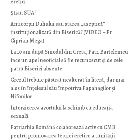
eretici
Știau SUA?
Anticorpii Duhului sau starea „aseptică”
instituționalizată din Biserică? (VIDEO – Pr.
Ciprian Mega)
La 10 ani după Sinodul din Creta, Patr. Bartolomeu
face un apel neoficial să fie recunoscut și de cele
patru Biserici absente
Crezul trebuie păstrat nealterat în literă, dar mai
ales în înțelesul său împotriva Papahagilor și
Nifonilor
Interzicerea avortului la schimb cu educaţia
sexuală
Patriarhia Română colaborează activ cu CMB
pentru promovarea teoriei eretice a „unității