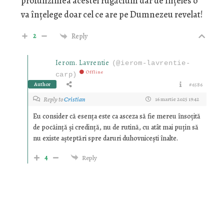
profunzimea acestei rugăciuni dar de înțeles o
va înțelege doar cel ce are pe Dumnezeu revelat!
2
Reply
Ierom. Lavrentie
(@ierom-lavrentie-
Offline
carp)
Author
#6586
Reply to
Cristian
16 martie 2025 19:42
Eu consider că esența este ca asceza să fie mereu însoțită
de pocăință și credință, nu de rutină, cu atât mai puțin să
nu existe așteptări spre daruri duhovnicești înalte.
4
Reply