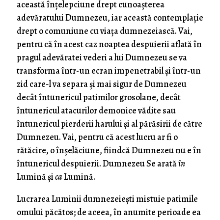
această înţelepciune drept cunoaşterea
adevăratului Dumnezeu, iar această contemplaţie
drept o comuniune cu viaţa dumnezeiască. Vai,
pentru că în acest caz noaptea despuierii aflată în
pragul adevăratei vederi a lui Dumnezeu se va
transforma într-un ecran impenetrabil şi într-un
zid care-l va separa şi mai sigur de Dumnezeu
decât întunericul patimilor grosolane, decât
întunericul atacurilor demonice vădite sau
întunericul pierderii harului şi al părăsirii de către
Dumnezeu. Vai, pentru că acest lucru ar fi o
rătăcire, o înşelăciune, fiindcă Dumnezeu nu e în
întunericul despuierii. Dumnezeu Se arată
în
Lumină şi
ca
Lumină.
Lucrarea Luminii dumnezeieşti mistuie patimile
omului păcătos; de aceea, în anumite perioade ea