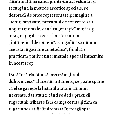
lăuntric atunci când, printr-un act voluntar şi
recurgând la metode ascetice speciale, se
dezbracă de orice reprezentare şi imagine a
lucrurilor văzute, precum şi de concepte sau
noţiuni mentale, când îşi „opreşte” mintea şi
imaginaţia; de aceea el poate fi numit
„întunericul despuierii”. E îngăduit să numim
această rugăciune „metodică”, fiindcă e
practicată potrivit unei metode special întocmite
în acest scop.
Dacă însă căutăm să precizăm „locul
duhovnicesc” al acestui întuneric, se poate spune
că el se găseşte la hotarul arătării Luminii
necreate; dar atunci când se dedă practicii
rugăciunii isihaste fără căinţa cerută şi fără ca
rugăciunea să fie îndreptată întreagă spre