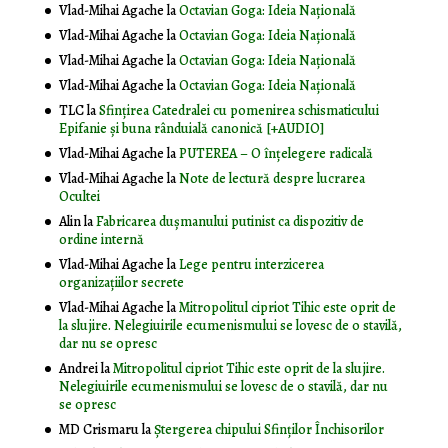
Vlad-Mihai Agache
la
Octavian Goga: Ideia Naţională
Vlad-Mihai Agache
la
Octavian Goga: Ideia Naţională
Vlad-Mihai Agache
la
Octavian Goga: Ideia Naţională
Vlad-Mihai Agache
la
Octavian Goga: Ideia Naţională
TLC
la
Sfințirea Catedralei cu pomenirea schismaticului
Epifanie și buna rânduială canonică [+AUDIO]
Vlad-Mihai Agache
la
PUTEREA – O înţelegere radicală
Vlad-Mihai Agache
la
Note de lectură despre lucrarea
Ocultei
Alin
la
Fabricarea dușmanului putinist ca dispozitiv de
ordine internă
Vlad-Mihai Agache
la
Lege pentru interzicerea
organizaţiilor secrete
Vlad-Mihai Agache
la
Mitropolitul cipriot Tihic este oprit de
la slujire. Nelegiuirile ecumenismului se lovesc de o stavilă,
dar nu se opresc
Andrei
la
Mitropolitul cipriot Tihic este oprit de la slujire.
Nelegiuirile ecumenismului se lovesc de o stavilă, dar nu
se opresc
MD Crismaru
la
Ştergerea chipului Sfinţilor Închisorilor