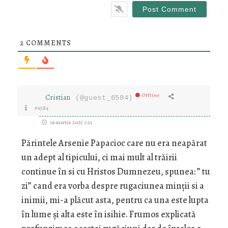
2
COMMENTS
Offline
Cristian
(@guest_6584)
#6584
16 martie 2025 7:21
Părintele Arsenie Papacioc care nu era neapărat
un adept al tipicului, ci mai mult al trăirii
continue în si cu Hristos Dumnezeu, spunea: ” tu
zi” cand era vorba despre rugaciunea minții si a
inimii, mi-a plăcut asta, pentru ca una este lupta
în lume și alta este în isihie. Frumos explicată