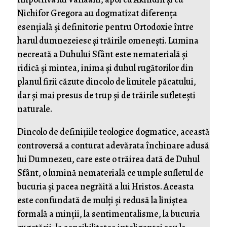
Nichifor Gregora au dogmatizat diferența
esențială și definitorie pentru Ortodoxie între
harul dumnezeiesc și trăirile omenești. Lumina
necreată a Duhului Sfânt este nematerială și
ridică și mintea, inima și duhul rugătorilor din
planul firii căzute dincolo de limitele păcatului,
dar și mai presus de trup și de trăirile sufletești
naturale.
Dincolo de definițiile teologice dogmatice, această
controversă a conturat adevărata închinare adusă
lui Dumnezeu, care este o trăirea dată de Duhul
Sfânt, o lumină nematerială ce umple sufletul de
bucuria și pacea negrăită a lui Hristos. Aceasta
este confundată de mulți și redusă la liniștea
formală a minții, la sentimentalisme, la bucuria