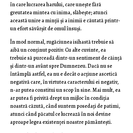
în care lucrarea harului, care uneşte fără
greutatea mintea cu inima, slăbeşte; atunci
această unire a minţii şi a inimii e căutată printr-
un efort săvârşit de omul însuşi.
În mod normal, rugăciunea isihastă trebuie să
aibă un conţinut pozitiv. Cu alte cuvinte, ea
trebuie să purceadă dintr-un sentiment de căinţă
şi dintr-un avânt spre Dumnezeu. Dacă nu se
întâmplă astfel, ea nu e decât o acţiune ascetică
negativă care, în virtutea caracterului ei negativ,
n-ar putea constitui un scop în sine. Mai mult, ea
ar putea fi privită drept un mijloc în condiţia
noastră căzută, când suntem posedaţi de patimi,
atunci când păcatul ce lucrează în noi devine
aproape legea existenţei noastre pământeşti.