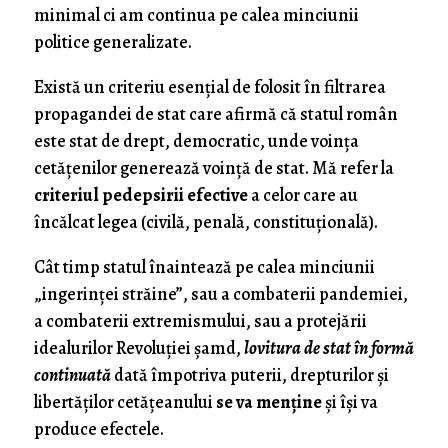
minimal ci am continua pe calea minciunii
politice generalizate.
Există un criteriu esenţial de folosit în filtrarea
propagandei de stat care afirmă că statul român
este stat de drept, democratic, unde voinţa
cetăţenilor generează voinţă de stat. Mă refer la
criteriul pedepsirii efective
a celor care au
încălcat legea (civilă, penală, constituţională).
Cât timp statul înaintează pe calea minciunii
„ingerinţei străine”, sau a combaterii pandemiei,
a combaterii extremismului, sau a protejării
idealurilor Revoluţiei şamd,
lovitura de stat în formă
continuată
dată împotriva puterii, drepturilor şi
libertăţilor cetăţeanului
se va menţine
şi îşi va
produce efectele.