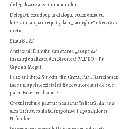
de legalizare a ecumenismului
Delegații ortodocși la dialogul ecumenist cu
luteranii au participat și la o „Liturghie” oficiată de
eretici
Știau SUA?
Anticorpii Duhului sau starea „aseptică”
instituționalizată din Biserică? (VIDEO – Pr.
Ciprian Mega)
La 10 ani după Sinodul din Creta, Patr. Bartolomeu
face un apel neoficial să fie recunoscut și de cele
patru Biserici absente
Crezul trebuie păstrat nealterat în literă, dar mai
ales în înțelesul său împotriva Papahagilor și
Nifonilor
Interzicerea avortului la schimb cu educaţia