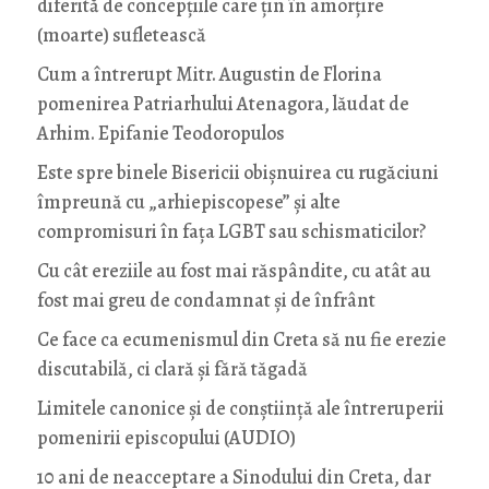
diferită de concepțiile care țin în amorțire
(moarte) sufletească
Cum a întrerupt Mitr. Augustin de Florina
pomenirea Patriarhului Atenagora, lăudat de
Arhim. Epifanie Teodoropulos
Este spre binele Bisericii obișnuirea cu rugăciuni
împreună cu „arhiepiscopese” și alte
compromisuri în fața LGBT sau schismaticilor?
Cu cât ereziile au fost mai răspândite, cu atât au
fost mai greu de condamnat și de înfrânt
Ce face ca ecumenismul din Creta să nu fie erezie
discutabilă, ci clară și fără tăgadă
Limitele canonice și de conștiință ale întreruperii
pomenirii episcopului (AUDIO)
10 ani de neacceptare a Sinodului din Creta, dar