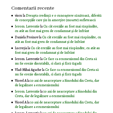
Comentarii recente
viscu
la
Dreapta credință e o cunoaștere sănătoasă, diferită
de concepțiile care țin în amorțire (moarte) sufletească
Ierom. Lavrentie
la
Cu cât ereziile au fost mai răspândite,
cu atât au fost mai greu de condamnat și de înfrânt
Daniela Proinov
la
Cu cât ereziile au fost mai răspândite, cu
atât au fost mai greu de condamnat și de înfrânt
Lucreția
la
Cu cât ereziile au fost mai răspândite, cu atât au
fost mai greu de condamnat și de înfrânt
Ierom. Lavrentie
la
Ce face ca ecumenismul din Creta să
nu fie erezie discutabilă, ci clară și fără tăgadă
Vlad-Mihai Agache
la
Ce face ca ecumenismul din Creta să
nu fie erezie discutabilă, ci clară și fără tăgadă
Viorel A
la
10 ani de neacceptare a Sinodului din Creta, dar
de legalizare a ecumenismului
Ierom. Lavrentie
la
10 ani de neacceptare a Sinodului din
Creta, dar de legalizare a ecumenismului
Viorel A
la
10 ani de neacceptare a Sinodului din Creta, dar
de legalizare a ecumenismului