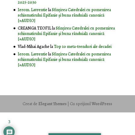
2025-2030
Ierom. Lavrentie
la
Sfințirea Catedralei cu pomenirea
schismaticului Epifanie și buna rânduială canonică
[+AUDIO]
CREANGA TEOFIL
la
Sfințirea Catedralei cu pomenirea
schismaticului Epifanie și buna rânduială canonică
[+AUDIO]
Vlad-Mihai Agache
la
Top 10 meta-trenduri ale decadei
Ierom. Lavrentie
la
Sfințirea Catedralei cu pomenirea
schismaticului Epifanie și buna rânduială canonică
[+AUDIO]
Creat de
Elegant Themes
| Cu sprijinul
WordPress
3