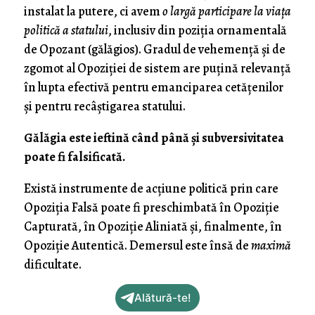
instalat la putere, ci avem
o largă participare la viaţa
politică a statului
, inclusiv din poziţia ornamentală
de Opozant (gălăgios). Gradul de vehemenţă şi de
zgomot al Opoziţiei de sistem are puţină relevanţă
în lupta efectivă pentru emanciparea cetăţenilor
şi pentru recâştigarea statului.
Gălăgia este ieftină când până şi subversivitatea
poate fi falsificată.
Există instrumente de acţiune politică prin care
Opoziţia Falsă poate fi preschimbată în Opoziţie
Capturată, în Opoziţie Aliniată şi, finalmente, în
Opoziţie Autentică. Demersul este însă de
maximă
dificultate.
Alătură-te!