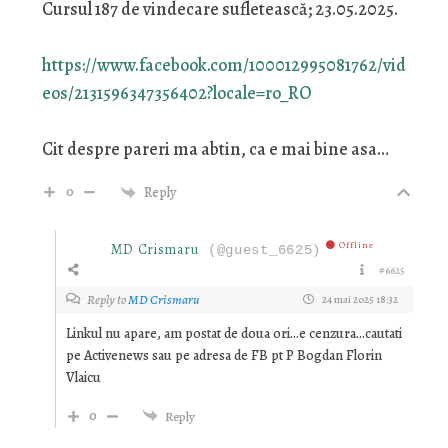
Cursul 187 de vindecare sufletească; 23.05.2025.
https://www.facebook.com/100012995081762/vid
eos/2131596347356402?locale=ro_RO
Cit despre pareri ma abtin, ca e mai bine asa…
0
Reply
Offline
MD Crismaru
(@guest_6625)
#6625
Reply to
MD Crismaru
24 mai 2025 18:32
Linkul nu apare, am postat de doua ori…e cenzura…cautati
pe Activenews sau pe adresa de FB pt P Bogdan Florin
Vlaicu
0
Reply