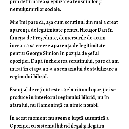
prin deturnarea şi epuizarea tensiunilor şi
nemulţumirilor sociale.
Mie îmi pare că, aşa cum scrutinul din mai a creat
aparenţa de legitimitate pentru Nicuşor Dan în
funcţia de Preşedinte, demersurile de acum
încearcă să creeze
aparenţa de legitimitate
pentru George Simion în poziţia de şef al
opoziţiei. După încheierea scrutinului, pare că am
intrat
în
etapa a 2-a a scenariului de stabilizare a
regimului hibrid
.
Esenţial de reţinut este că zbuciumul opoziţiei se
produce
în interiorul regimului hibrid
, nu în
afara lui, nu îl ameninţă cu nimic notabil.
În acest moment
nu avem o luptă autentică
a
Opoziţiei cu sistemul hibrid ilegal şi ilegitim