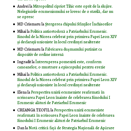
Andrei
la
Mitropolitul cipriot Tihic este oprit de la slujire.
Nelegiuirile ecumenismului se lovesc de o stavilă, dar nu
se opresc
MD Crismaru
la
Ştergerea chipului Sfinţilor Închisorilor
Mihai
la
Politica antiortodoxă a Patriarhului Ecumenic.
Sinodul de la Niceea celebrat prin primirea Papei Leon XIV
și declarații unioniste în locul credinței nealterate
MD Crismaru
la
Fabricarea dușmanului putinist ca
dispozitiv de ordine internă
Ingradit
la
Întreruperea pomenirii este, conform
canoanelor, o mustrare a episcopului pentru erezie
Mihai
la
Politica antiortodoxă a Patriarhului Ecumenic.
Sinodul de la Niceea celebrat prin primirea Papei Leon XIV
și declarații unioniste în locul credinței nealterate
Elena
la
Perspectiva unirii ecumeniste reafirmată în
scrisoarea Papei Leon înainte de celebrarea Sinodului I
Ecumenic alături de Patriarhul Ecumenic
CREANGA TEOFIL
la
Perspectiva unirii ecumeniste
reafirmată în scrisoarea Papei Leon înainte de celebrarea
Sinodului I Ecumenic alături de Patriarhul Ecumenic
Dan
la
Notă critică faţă de Strategia Naţională de Apărare