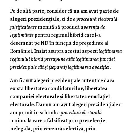
Pe de altă parte, consider că
nu am avut parte de
alegeri prezidenţiale
, ci de
o procedură electorală
falsificatoare
menită să producă
aparenţa de
legitimitate
pentru regimul hibrid care l-a
desemnat pe ND în funcţia de preşedinte al
României.
Insist
asupra acestui aspect:
legitimarea
regimului hibrid presupune atât legitimarea funcţiei
prezidenţiale cât şi (separat) legitimarea opoziţiei.
Am fi avut alegeri prezidenţiale autentice dacă
exista
libertatea candidaturilor, libertatea
campaniei electorale şi libertatea emulaţiei
electorale
. Dar nu am avut alegeri prezidenţiale ci
am primit în schimb
o procedură electorală
naţională care
a falsificat
prin
preselecţie
nelegală
, prin
cenzură selectivă
, prin