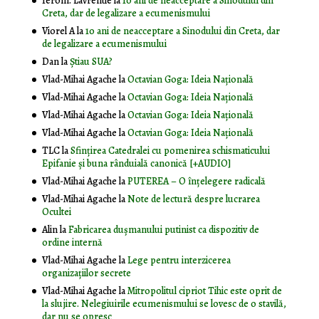
Ierom. Lavrentie
la
10 ani de neacceptare a Sinodului din
Creta, dar de legalizare a ecumenismului
Viorel A
la
10 ani de neacceptare a Sinodului din Creta, dar
de legalizare a ecumenismului
Dan
la
Știau SUA?
Vlad-Mihai Agache
la
Octavian Goga: Ideia Naţională
Vlad-Mihai Agache
la
Octavian Goga: Ideia Naţională
Vlad-Mihai Agache
la
Octavian Goga: Ideia Naţională
Vlad-Mihai Agache
la
Octavian Goga: Ideia Naţională
TLC
la
Sfințirea Catedralei cu pomenirea schismaticului
Epifanie și buna rânduială canonică [+AUDIO]
Vlad-Mihai Agache
la
PUTEREA – O înţelegere radicală
Vlad-Mihai Agache
la
Note de lectură despre lucrarea
Ocultei
Alin
la
Fabricarea dușmanului putinist ca dispozitiv de
ordine internă
Vlad-Mihai Agache
la
Lege pentru interzicerea
organizaţiilor secrete
Vlad-Mihai Agache
la
Mitropolitul cipriot Tihic este oprit de
la slujire. Nelegiuirile ecumenismului se lovesc de o stavilă,
dar nu se opresc