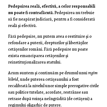
Pedepsirea reală, efectivă, a celor responsabili
nu poate fi contrafăcută.
Pedepsirea nu trebuie
să fie neapărat judiciară, pentru a fi considerată
reală şi efectivă.
Fără pedepsire, nu putem avea o restituire şi o
refondare a puterii, drepturilor şi libertăţilor
cetăţenilor români. Fără pedepsire nu poate
exista emanciparea cetăţenilor şi
reinstituţionalizarea statului.
Acum suntem şi continuăm pe drumul unui
regim
hibrid
, unde puterea cetăţeanului a fost
recalibrată la nivelul unor simple prerogative civile
sau politice tutelate, acordate, restrânse sau
retrase după voinţa neîngrădită (de cetăţeni) a
regimului oligarhic de putere.