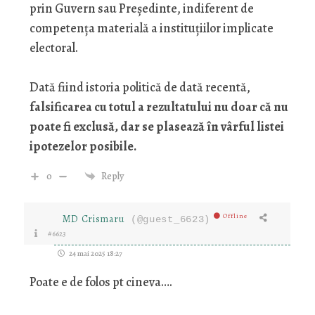
prin Guvern sau Președinte, indiferent de
competența materială a instituțiilor implicate
electoral.
Dată fiind istoria politică de dată recentă,
falsificarea cu totul a rezultatului nu doar că nu
poate fi exclusă, dar se plasează în vârful listei
ipotezelor posibile.
0
Reply
Offline
MD Crismaru
(@guest_6623)
#6623
24 mai 2025 18:27
Poate e de folos pt cineva….