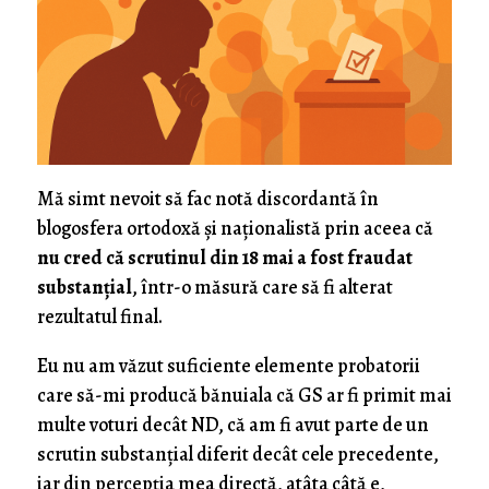
Mă simt nevoit să fac notă discordantă în
blogosfera ortodoxă şi naţionalistă prin aceea că
nu cred că scrutinul din 18 mai a fost fraudat
substanţial
, într-o măsură care să fi alterat
rezultatul final.
Eu nu am văzut suficiente elemente probatorii
care să-mi producă bănuiala că GS ar fi primit mai
multe voturi decât ND, că am fi avut parte de un
scrutin substanţial diferit decât cele precedente,
iar din percepţia mea directă, atâta câtă e,