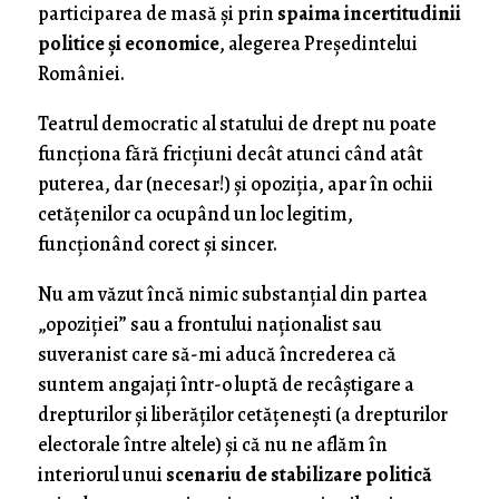
participarea de masă şi prin
spaima incertitudinii
politice şi economice
, alegerea Preşedintelui
României.
Teatrul democratic al statului de drept nu poate
funcţiona fără fricţiuni decât atunci când atât
puterea, dar (necesar!) şi opoziţia, apar în ochii
cetăţenilor ca ocupând un loc legitim,
funcţionând corect şi sincer.
Nu am văzut încă nimic substanţial din partea
„opoziţiei” sau a frontului naţionalist sau
suveranist care să-mi aducă încrederea că
suntem angajaţi într-o luptă de recâştigare a
drepturilor şi liberăţilor cetăţeneşti (a drepturilor
electorale între altele) şi că nu ne aflăm în
interiorul unui
scenariu de stabilizare politică