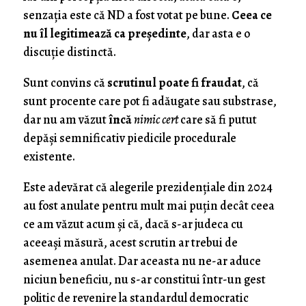
senzaţia este că ND a fost votat pe bune.
Ceea ce
nu îl legitimează ca preşedinte
, dar asta e o
discuţie distinctă.
Sunt convins că
scrutinul poate fi fraudat
, că
sunt procente care pot fi adăugate sau substrase,
dar nu am văzut
încă
nimic cert
care să fi putut
depăşi semnificativ piedicile procedurale
existente.
Este adevărat că alegerile prezidenţiale din 2024
au fost anulate pentru mult mai puţin decât ceea
ce am văzut acum şi că, dacă s-ar judeca cu
aceeaşi măsură, acest scrutin ar trebui de
asemenea anulat. Dar aceasta nu ne-ar aduce
niciun beneficiu, nu s-ar constitui într-un gest
politic de revenire la standardul democratic