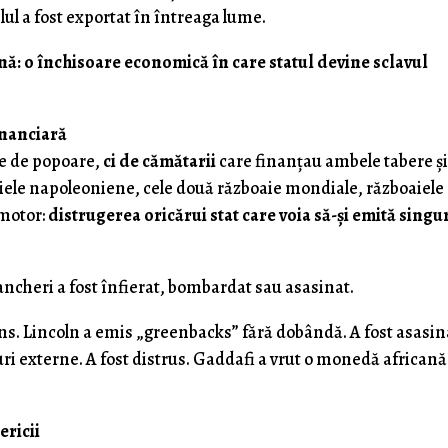
ul a fost exportat în întreaga lume.
ă: o închisoare economică în care statul devine sclavul
inanciară
te de popoare,
ci de cămătarii
care finanțau ambele tabere și 
iele napoleoniene, cele două războaie mondiale, războaiele
 motor:
distrugerea oricărui stat care voia să-și emită singu
ancheri a fost înfierat, bombardat sau asasinat.
ins. Lincoln a emis „greenbacks” fără dobândă. A fost asasin
i externe. A fost distrus. Gaddafi a vrut o monedă africană
ericii