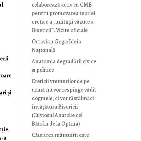
ul
colaborează activ cu CMB
pentru promovarea teoriei
eretice a „unității văzute a
Bisericii”. Vizite oficiale
Octavian Goga: Ideia
Naţională
erii
Anatomia degradării civice
și politice
ătoare
Ereticii vremurilor de pe
urmă nu vor respinge vădit
ari și
dogmele, ci vor răstălmăci
învățătura Bisericii
(Cuviosul Anatolie cel
Bătrân de la Optina)
uție,
Căutarea mântuirii este
 s-a