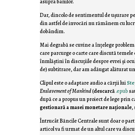
asupra banilor.
Dar, dincolo de sentimentul de uşurare pe
din astfel de invocări nu rămânem cu lucrur
dobândim.
Mai degrabă se cuvine a înţelege problem
care parcurge o carte care discută temele 
înmlăştini în discuţiile despre evrei şi oc
de) subtitrare, dar am adăugat alăturat u
Clipul este o adaptare audio a cărţii lui
Ste
Enslavement of Mankind
(
descarcă
.epub
sa
după ce a propus un proiect de lege prin ca
gestionară a masei monetare naţionale
,
Întrucât Băncile Centrale sunt doar o par
articol va fi urmat de un altul care va dis