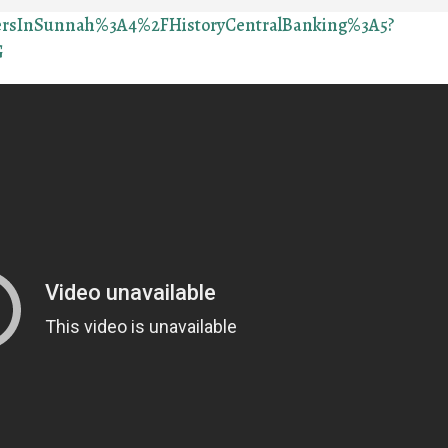
tersInSunnah%3A4%2FHistoryCentralBanking%3A5?
G