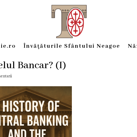
ie.ro
Învăţăturile Sfântului Neagoe
Nă
elul Bancar? (I)
entarii