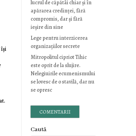
lucrul de căpătâi chiar și în
apărarea credinței, fără
compromis, dar și fără
ieșire din sine
Lege pentru interzicerea
organizaţiilor secrete
își
Mitropolitul cipriot Tihic
r
este oprit de la slujire.
Nelegiuirile ecumenismului
se lovesc de o stavilă, dar nu
se opresc
at.
COMENTARII
Caută