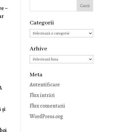
ve –
ar
Categorii
Categorii
Arhive
Arhive
Meta
Autentificare
 A
Flux intrări
Flux comentarii
 și
WordPress.org
zboi