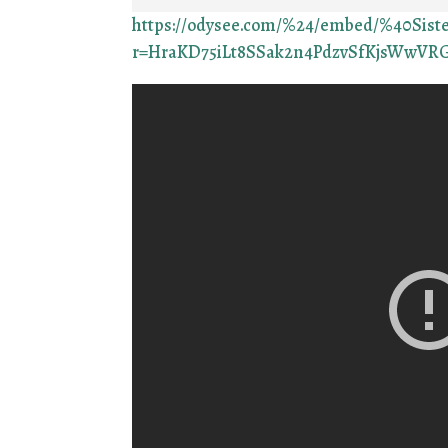
https://odysee.com/%24/embed/%40Sis
r=HraKD75iLt8SSak2n4PdzvSfKjsWwVR