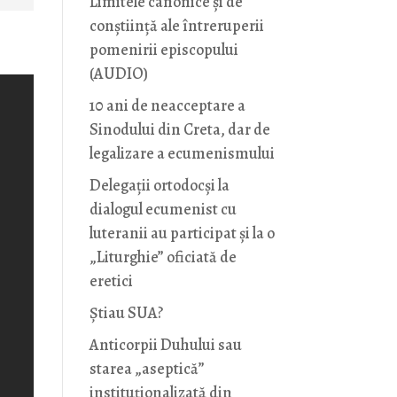
Limitele canonice și de
conștiință ale întreruperii
pomenirii episcopului
(AUDIO)
10 ani de neacceptare a
Sinodului din Creta, dar de
legalizare a ecumenismului
Delegații ortodocși la
dialogul ecumenist cu
luteranii au participat și la o
„Liturghie” oficiată de
eretici
Știau SUA?
Anticorpii Duhului sau
starea „aseptică”
instituționalizată din