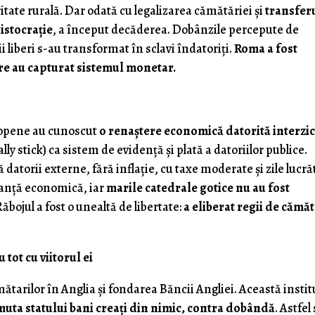
ritate rurală. Dar odată cu legalizarea cămătăriei și
transfer
istocrație
, a început decăderea. Dobânzile percepute de
 liberi s-au transformat în sclavi îndatoriți.
Roma a fost
are au capturat sistemul monetar.
ropene au cunoscut
o renaștere economică datorită interzic
tally stick) ca sistem de evidență și plată a datoriilor publice.
 datorii externe, fără inflație, cu taxe moderate și zile lucr
ranță economică, iar
marile catedrale gotice nu au fost
Răbojul a fost o unealtă de libertate:
a eliberat regii de cămăt
 tot cu viitorul ei
ătarilor în Anglia și fondarea Băncii Angliei. Această instit
uta statului bani creați din nimic, contra dobândă
. Astfel