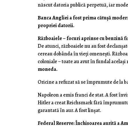
născut datoria publică perpetuă, iar model
Banca Angliei a fost prima cătușă modern
propriei datorii.
Războaiele – focuri aprinse cu benzină f
De atunci, războaiele nu au fost declanșa
cereau dobânda în vieți omenești. Războa
coloniale – toate au avut în fundal același
moneda.
Oricine a refuzat să se împrumute de la b
Napoleon a emis franci de stat. A fost înv
Hitler a creat Reichsmark fără împrumutur
garantată în aur. A fost linșat.
Federal Reserve: Închisoarea aurită a Am