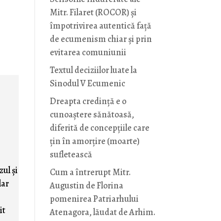
Mitr. Filaret (ROCOR) și
împotrivirea autentică față
de ecumenism chiar și prin
evitarea comuniunii
Textul deciziilor luate la
Sinodul V Ecumenic
Dreapta credință e o
cunoaștere sănătoasă,
diferită de concepțiile care
țin în amorțire (moarte)
sufletească
zul şi
Cum a întrerupt Mitr.
lar
Augustin de Florina
pomenirea Patriarhului
it
Atenagora, lăudat de Arhim.