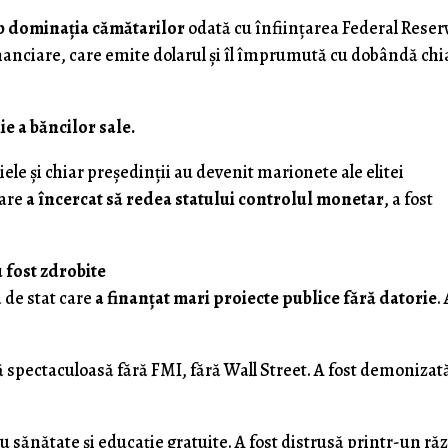
b dominația cămătarilor
odată cu înființarea Federal Reser
inanciare, care emite dolarul și îl împrumută cu dobândă chi
e a băncilor sale.
iele și chiar președinții au devenit marionete ale elitei
care
a încercat să redea statului controlul monetar
, a fost
 fost zdrobite
de stat care
a finanțat mari proiecte publice fără datorie
.
pectaculoasă fără FMI, fără Wall Street. A fost demonizată
u sănătate și educație gratuite. A fost distrusă printr-un ră