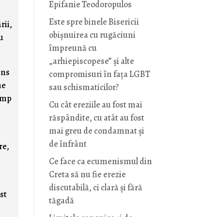
Epifanie Teodoropulos
Este spre binele Bisericii
rii,
obișnuirea cu rugăciuni
u
împreună cu
„arhiepiscopese” și alte
ens
compromisuri în fața LGBT
ne
sau schismaticilor?
timp
Cu cât ereziile au fost mai
răspândite, cu atât au fost
mai greu de condamnat și
de înfrânt
re,
Ce face ca ecumenismul din
Creta să nu fie erezie
discutabilă, ci clară și fără
st
tăgadă