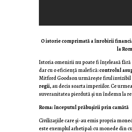
O istorie comprimată a înrobirii financi
la Rom
Istoria omenirii nu poate fi înțeleasă fără
dar cu o eficiență malefică:
controlul asu
Mitford Goodson urmărește firul invizibil 
regii,
au decis soarta imperiilor. Ce urmea
suveranitatea pierdută și un îndemn la re
Roma: începutul prăbușirii prin camătă
Civilizațiile care și-au emis propria mone
este exemplul arhetipal: cu monede din c