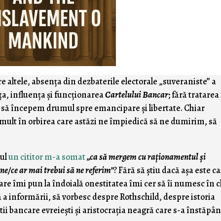
 altele, absenţa din dezbaterile electorale „suveraniste” a
ţa, influenţa şi funcţionarea
Cartelului Bancar
; fără tratarea
, să începem drumul spre emancipare şi libertate. Chiar
mult în orbirea care astăzi ne împiedică să ne dumirim, să
lul
un cititor m-a somat
„ca să mergem cu raționamentul şi
ine/ce ar mai trebui să ne referim”
? Fără să ştiu dacă aşa este ca
are îmi pun la îndoială onestitatea îmi cer să îi numesc în c
ă a informării, să vorbesc despre Rothschild, despre istoria
ii bancare evreieşti şi aristocraţia neagră care s-a înstăpân