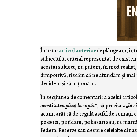
Într-un
articol anterior
deplângeam, între
subiectului crucial reprezentat de existen
acestui subiect, nu putem, în mod realist
dimpotrivă, riscăm să ne afundăm şi mai 
decidem şi să acţionăm.
În secţiunea de comentarii a acelui artico
onestitatea până la capăt”
, să precizez
„la c
acum, arăt că de regulă astfel de somaţii c
pe evrei, pe jîdani, pe kazari sau, ca marc
Federal Reserve sau despre celelalte dinast