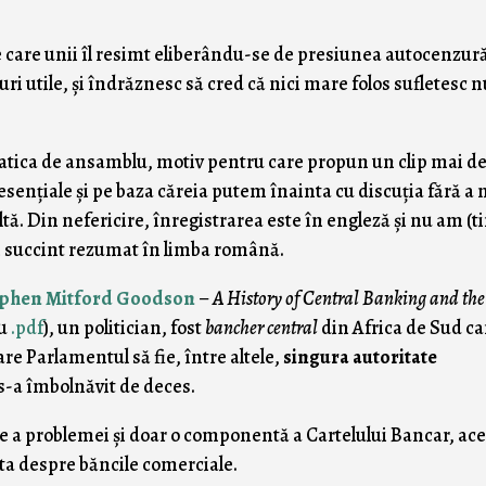
 care unii îl resimt eliberându-se de presiunea autocenzură
i utile, şi îndrăznesc să cred că nici mare folos sufletesc n
atica de ansamblu, motiv pentru care propun un clip mai d
esenţiale şi pe baza căreia putem înainta cu discuţia fără a 
ultă. Din nefericire, înregistrarea este în engleză şi nu am (
n succint rezumat în limba română.
phen Mitford Goodson
–
A History of Central Banking and the
u
.pdf
), un politician, fost
bancher central
din Africa de Sud ca
re Parlamentul să fie, între altele,
singura autoritate
 s-a îmbolnăvit de deces.
te a problemei şi doar o componentă a Cartelului Bancar, ace
cuta despre băncile comerciale.