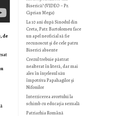
Biserică? (VIDEO – Pr.
Ciprian Mega)
La 10 ani după Sinodul din
Creta, Patr. Bartolomeu face
, de
un apel neoficial să fie
recunoscut și de cele patru
Biserici absente
rsat
Crezul trebuie păstrat
nealterat în literă, dar mai
nu
ales în înțelesul său
împotriva Papahagilor și
Nifonilor
Interzicerea avortului la
schimb cu educaţia sexuală
nă
Patriarhia Română