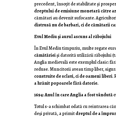
precedent, însoțit de stabilitate și prospe
dreptului de emisiune monetară către ar
cămătari au devenit sufocante. Agricultorii
distrusă nu de barbari, ci de cămătarii c
Evul Mediu și aurul ascuns al răbojului
În Evul Mediu timpuriu, multe regate eu
cămătăriei
și datorită utilizării răbojului (
Anglia medievală este exemplul clasic: fără
reduse. Muncitorii aveau timp liber, sigu
construite de sclavi, ci de oameni liberi
. 
a hrănit popoarele fără datorie.
1694: Anul în care Anglia a fost vândută cu
Totul s-a schimbat odată cu reintrarea căm
deși privată, a primit
dreptul de a împrum