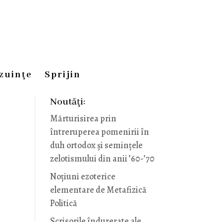
zuinţe
Sprijin
Noutăţi:
Mărturisirea prin
întreruperea pomenirii în
duh ortodox și semințele
zelotismului din anii ’60-’70
Noţiuni ezoterice
elementare de Metafizică
Politică
Scrisorile îndurerate ale