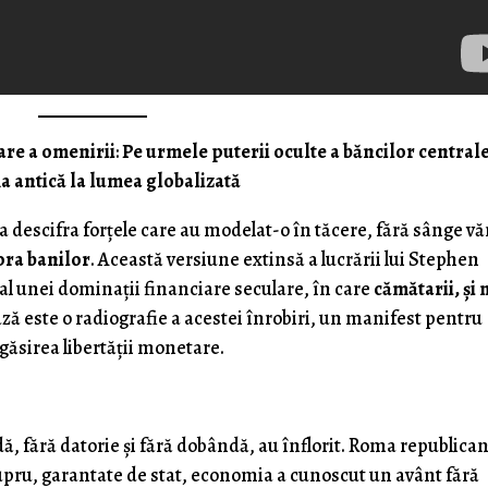
are a omenirii
:
Pe urmele puterii oculte a băncilor centrale
a antică la lumea globalizată
 a descifra forțele care au modelat-o în tăcere, fără sânge vă
pra banilor
. Această versiune extinsă a lucrării lui Stephen
al unei dominații financiare seculare, în care
cămătarii, și 
ză este o radiografie a acestei înrobiri, un manifest pentru
găsirea libertății monetare.
dă, fără datorie și fără dobândă, au înflorit. Roma republica
upru, garantate de stat, economia a cunoscut un avânt fără