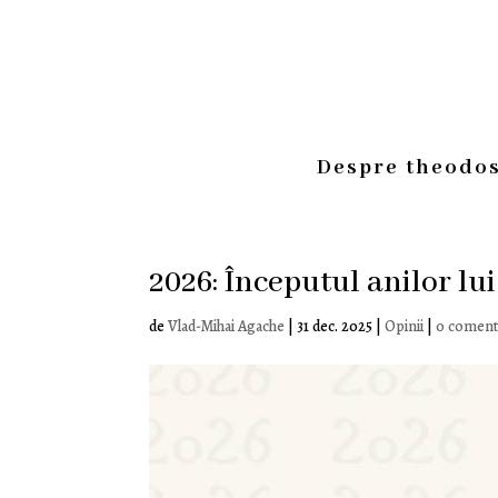
Despre theodos
2026: Începutul anilor lu
de
Vlad-Mihai Agache
|
31 dec. 2025
|
Opinii
|
0 comenta