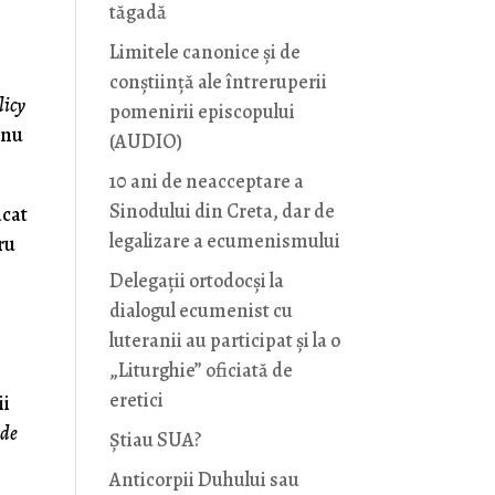
tăgadă
a
Limitele canonice și de
conștiință ale întreruperii
licy
pomenirii episcopului
 nu
(AUDIO)
10 ani de neacceptare a
Sinodului din Creta, dar de
acat
legalizare a ecumenismului
tru
Delegații ortodocși la
dialogul ecumenist cu
luteranii au participat și la o
„Liturghie” oficiată de
eretici
ii
 de
Știau SUA?
Anticorpii Duhului sau