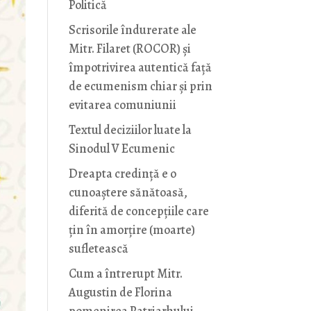
Politică
Scrisorile îndurerate ale
Mitr. Filaret (ROCOR) și
împotrivirea autentică față
de ecumenism chiar și prin
evitarea comuniunii
Textul deciziilor luate la
Sinodul V Ecumenic
Dreapta credință e o
cunoaștere sănătoasă,
diferită de concepțiile care
țin în amorțire (moarte)
sufletească
Cum a întrerupt Mitr.
Augustin de Florina