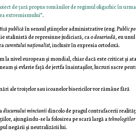
oiect de țară propus românilor de regimul oligarhic în urm
erea extremismului”
.
tică publică
în sensul științelor administrative (eng.
Public po
ie stalinistă de represiune judiciară, ca o
dosariadă
, eu unul
pra
curentului naționalist
, inclusiv în expresia ortodoxă.
m la nivel european și mondial, chiar dacă este criticat și at
neam și evlavie față de jertfa înaintașilor, lucruri sacre pen
 ale troițelor sau icoanelor bisericilor vor rămâne fără
ea
discursului minciunii
dincolo de pragul contrafacerii realităț
pțiilor, ajungându-se la folosirea pe scară largă a
tehnologiilor
pul negării și neutralizării lui.