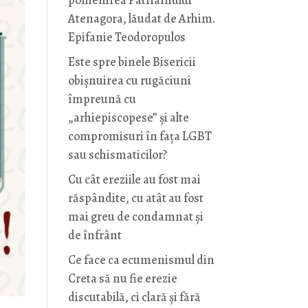
pomenirea Patriarhului
Atenagora, lăudat de Arhim.
Epifanie Teodoropulos
Este spre binele Bisericii
obișnuirea cu rugăciuni
împreună cu
„arhiepiscopese” și alte
compromisuri în fața LGBT
sau schismaticilor?
Cu cât ereziile au fost mai
răspândite, cu atât au fost
mai greu de condamnat și
de înfrânt
Ce face ca ecumenismul din
Creta să nu fie erezie
discutabilă, ci clară și fără