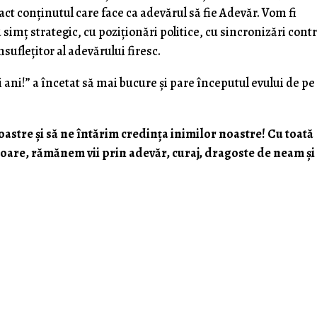
act conținutul care face ca adevărul să fie Adevăr. Vom fi
imț strategic, cu poziționări politice, cu sincronizări cont
uflețitor al adevărului firesc.
i ani!” a încetat să mai bucure și pare începutul evului de pe
noastre și să ne întărim credința inimilor noastre! Cu toată
toare, rămănem vii prin adevăr, curaj, dragoste de neam și