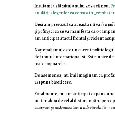
Intuiam la sfârșitul anului 2024 că noul
Pr
anulării alegerilor va consta în „combat
Deși am prevăzut că aceasta nu va fi o
poli
și
polity
) ci că se va manifesta ca o campan
am anticipat atacul frontal și violent asu
Naționalismul este un curent politic legiti
de frontul internaționalist. Este iubire de 
toate popoarele.
De asemenea, nu îmi imaginam că profanări
răspuns bisericesc.
Finalmente, nu am anticipat expansiun
materiale și de cel al distorsionării perce
uzurpare și instrumentare a adevărului
în sco