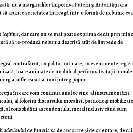
ată, nu a marginalilor împotriva Puterii și Autorității
ci a
că să arunce societatea întreagă într-o formă de nebunie cva
i legitime
, dar care nu se mai poate exprima decât prin min
riscă să re-producă nebunia descrisă atât de limpede de
egral contrafăcut, cu politici mimate, cu evenimente regiza
nizată, toate animate de un duh al performativității morale 
nergia sufletească a unui întreg popor.
recția în care vom continua anul ce vine: al instrumentării
cului, al folosirii discursului moralist, patriotic și mobilizat
rță, al consolidării ascendentului moral inclusiv când sunt
ctorii.
ii adevărului
de funcția sa de ancorare și de orientare, de că