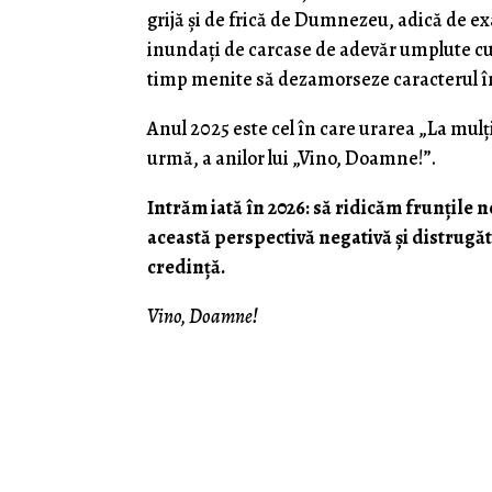
grijă și de frică de Dumnezeu, adică de ex
inundați de carcase de adevăr umplute cu s
timp menite să dezamorseze caracterul îns
Anul 2025 este cel în care urarea „La mulț
urmă, a anilor lui „Vino, Doamne!”.
Intrăm iată în 2026: să ridicăm frunțile 
această perspectivă negativă și distrugă
credință.
Vino, Doamne!