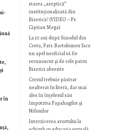
starea „aseptică”
instituționalizată din
si-
Biserică? (VIDEO – Pr.
Ciprian Mega)
ciună
La 10 ani după Sinodul din
Creta, Patr. Bartolomeu face
un apel neoficial să fie
recunoscut și de cele patru
te,
Biserici absente
și
Crezul trebuie păstrat
nealterat în literă, dar mai
ales în înțelesul său
or în
împotriva Papahagilor și
Nifonilor
Interzicerea avortului la
ință,
schimb cu educaţia sexuală