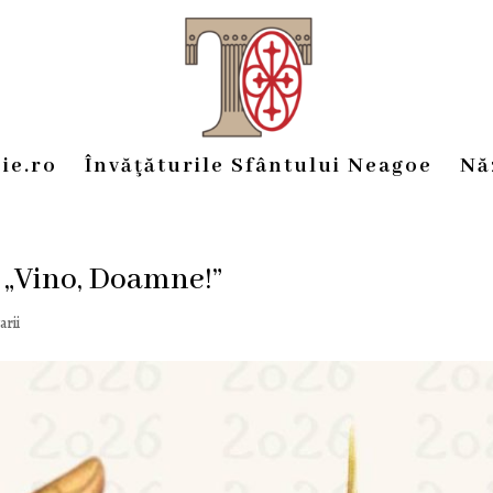
ie.ro
Învăţăturile Sfântului Neagoe
Nă
i „Vino, Doamne!”
rii