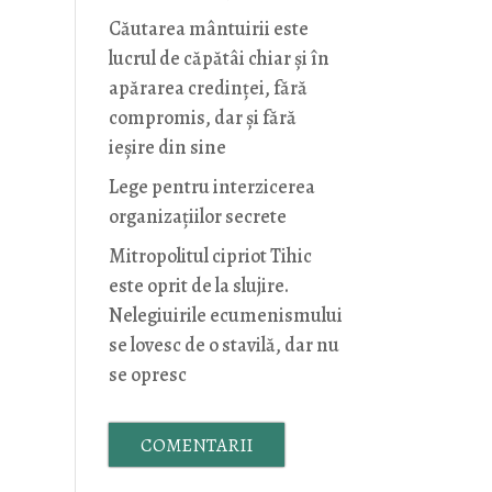
Căutarea mântuirii este
lucrul de căpătâi chiar și în
apărarea credinței, fără
compromis, dar și fără
ieșire din sine
Lege pentru interzicerea
organizaţiilor secrete
Mitropolitul cipriot Tihic
este oprit de la slujire.
Nelegiuirile ecumenismului
se lovesc de o stavilă, dar nu
se opresc
COMENTARII