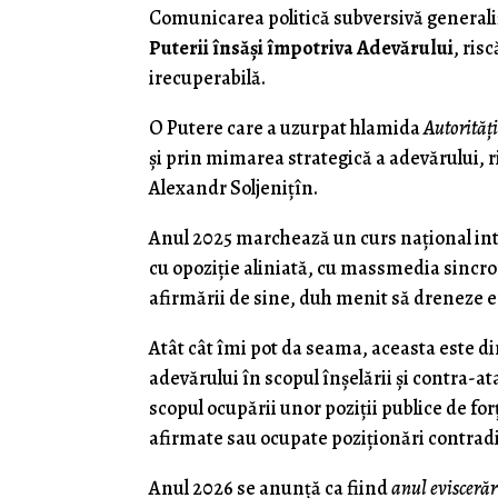
Comunicarea politică subversivă generaliz
Puterii însăși împotriva Adevărului
, ris
irecuperabilă.
O Putere care a uzurpat hlamida
Autorități
și prin mimarea strategică a adevărului, 
Alexandr Soljenițîn.
Anul 2025 marchează un curs național int
cu opoziție aliniată, cu massmedia sincro
afirmării de sine, duh menit să dreneze e
Atât cât îmi pot da seama, aceasta este di
adevărului în scopul înșelării și contra-ata
scopul ocupării unor poziții publice de fo
afirmate sau ocupate poziționări contradi
Anul 2026 se anunță ca fiind
anul eviscerăr