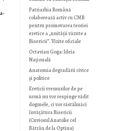
Patriarhia Română
ra-
colaborează activ cu CMB
pentru promovarea teoriei
eretice a „unității văzute a
Bisericii”. Vizite oficiale
Octavian Goga: Ideia
Naţională
Anatomia degradării civice
și politice
Ereticii vremurilor de pe
urmă nu vor respinge vădit
dogmele, ci vor răstălmăci
învățătura Bisericii
(Cuviosul Anatolie cel
Bătrân de la Optina)