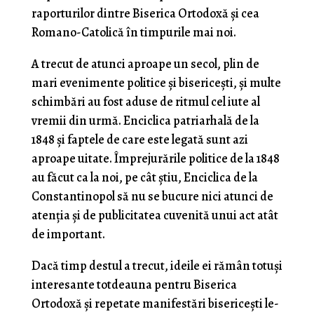
raporturilor dintre Biserica Ortodoxă şi cea
Romano-Catolică în timpurile mai noi.
A trecut de atunci aproape un secol, plin de
mari evenimente politice şi bisericeşti, şi multe
schimbări au fost aduse de ritmul cel iute al
vremii din urmă. Enciclica patriarhală de la
1848 şi faptele de care este legată sunt azi
aproape uitate. Împrejurările politice de la 1848
au făcut ca la noi, pe cât ştiu, Enciclica de la
Constantinopol să nu se bucure nici atunci de
atenţia şi de publicitatea cuvenită unui act atât
de important.
Dacă timp destul a trecut, ideile ei rămân totuşi
inte­resante totdeauna pentru Biserica
Ortodoxă şi repetate manifestări bisericeşti le-