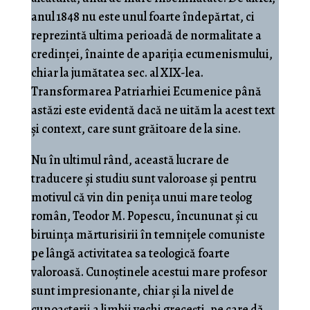
anul 1848 nu este unul foarte îndepărtat, ci
reprezintă ultima perioadă de normalitate a
credinței, înainte de apariția ecumenismului,
chiar la jumătatea sec. al XIX-lea.
Transformarea Patriarhiei Ecumenice până
astăzi este evidentă dacă ne uităm la acest text
și context, care sunt grăitoare de la sine.
Nu în ultimul rând, această lucrare de
traducere și studiu sunt valoroase și pentru
motivul că vin din penița unui mare teolog
român, Teodor M. Popescu, încununat și cu
biruința mărturisirii în temnițele comuniste
pe lângă activitatea sa teologică foarte
valoroasă. Cunoștinele acestui mare profesor
sunt impresionante, chiar și la nivel de
cunoașterii a limbii vechi grecești, pe care dă