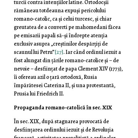
turcii contra intenţiilor la­tine. Ortodocşii
rămâneau totdeauna expuşi pericolului
romano-catolic, ca şi celui turcesc, şi chiar
greutatea de a converti pe mahomedani făcea
pe emisarii papali să-şi în­drepte atenţia
exclusiv asupra „creştinilor despărţiţi de
scaunul lui Petru”
[27]
. Iar când ordinul iezuit a
fost alungat din ţările romano-catolice şi – de
nevoie – desfiinţat de papa Clement XIV (1773),
îi ofereau azil o țară ortodoxă, Rusia
împărătesei Caterina II, şi una protestantă,
Prusia lui Friedrich II.
Propaganda romano-catolică în sec. XIX
În sec. XIX, după stagnarea provocată de
desfiin­ţarea ordinului iezuit şi de Revoluţia