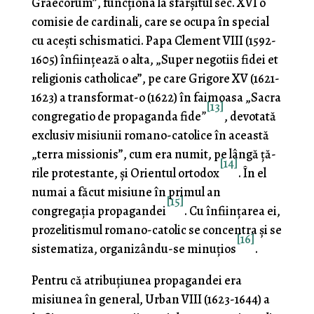
Graecorum”, funcţiona la sfârşitul sec. XVI o
comisie de cardinali, care se ocupa în special
cu aceşti schismatici. Papa Clement VIII (1592-
1605) înfiinţează o alta, „Super negotiis fidei et
religionis catholicae”, pe care Grigore XV (1621-
1623) a transfor­mat-o (1622) în faimoasa „Sacra
[13]
congregatio de propa­ganda fide
”
, devotată
exclusiv misiunii romano-catolice în această
„terra missionis”, cum era numit, pe lângă ţă­
[14]
rile protestante, şi Orientul ortodox
. În el
numai a făcut misiune în primul an
[15]
congregaţia propagandei
. Cu înființarea ei,
prozelitismul romano-catolic se concentra şi se
[16]
sistematiza, organizându-se minuţios
.
Pentru că atribuțiunea propagandei era
misiunea în general, Urban VIII (1623-1644) a