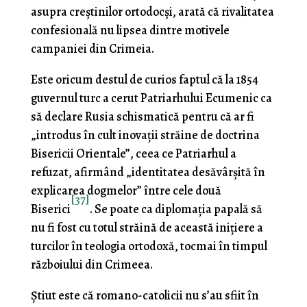
asupra creştinilor ortodocşi, arată că rivalitatea
confesională nu lipsea dintre motivele
campaniei din Crimeia.
Este oricum destul de curios faptul că la 1854
guvernul turc a cerut Patriarhului Ecumenic ca
să declare Rusia schismatică pentru că ar fi
„introdus în cult inovaţii străine de doctrina
Bisericii Orientale”, ceea ce Patriarhul a
refuzat, afirmând „identitatea desăvârşită în
explicarea dogmelor” între cele două
[37]
Biserici
. Se poate ca diplo­maţia papală să
nu fi fost cu totul străină de această ini­ţiere a
turcilor în teologia ortodoxă, tocmai în timpul
războiului din Crimeea.
Ştiut este că romano-catolicii nu s’au sfiit în