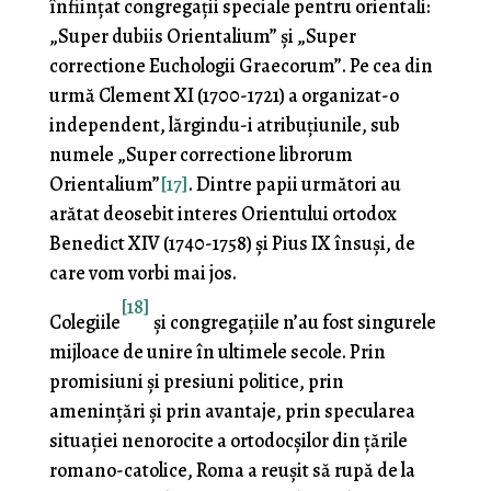
înfiinţat congregaţii speciale pentru orientali:
„Super dubiis Orientalium” şi „Super
correctione Euchologii Graecorum”. Pe cea din
urmă Clement XI (1700-1721) a organizat-o
independent, lărgindu-i atribuțiunile, sub
numele „Super correctione librorum
Orientalium”
[17]
. Dintre papii următori au
arătat deosebit interes Orientului ortodox
Benedict XIV (1740-1758) şi Pius IX însuşi, de
care vom vorbi mai jos.
[18]
Colegiile
şi congregaţiile n’au fost singurele
mijloace de unire în ultimele secole. Prin
promisiuni şi presiuni politice, prin
ameninţări şi prin avantaje, prin specularea
situaţiei nenorocite a ortodocşilor din ţările
romano-catolice, Roma a reuşit să rupă de la