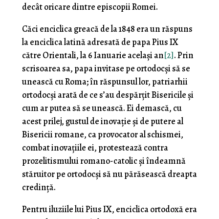
decât oricare dintre episcopii Romei.
Căci enciclica greacă de la 1848 era un răspuns
la enciclica latină adresată de papa Pius IX
către Orientali, la 6 Ianuarie acelaşi an
[2]
. Prin
scrisoarea sa, papa invitase pe ortodocşi să se
unească cu Roma; în răspunsul lor, patriarhii
ortodocşi arată de ce s’au despărţit Bisericile și
cum ar putea să se unească. Ei demască, cu
acest prilej, gustul de inovaţie şi de putere al
Bisericii romane, ca provocator al schismei,
combat inovaţiile ei, protestează contra
prozelitismului romano-catolic şi îndeamnă
stăruitor pe ortodocşi să nu părăsească dreapta
credinţă.
Pentru iluziile lui Pius IX, enciclica ortodoxă era