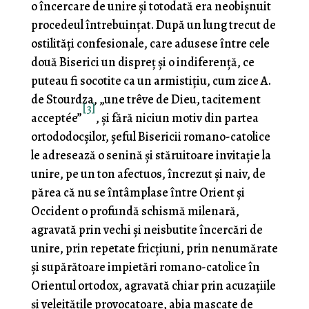
o încercare de unire şi totodată era neobișnuit
procedeul întrebuinţat. După un lung trecut de
ostilități confesionale, care adusese între cele
două Biserici un dispreţ şi o indiferenţă, ce
puteau fi socotite ca un armistițiu, cum zice A.
de Stourdza, „une trêve de Dieu, tacitement
[3]
acceptée”
, şi fără niciun motiv din partea
ortododocșilor, şeful Bisericii romano-catolice
le adresează o senină și stăruitoare invitaţie la
unire, pe un ton afectuos, încrezut şi naiv, de
părea că nu se întâmplase între Orient şi
Occident o profundă schismă milenară,
agravată prin vechi și neisbutite încercări de
unire, prin repetate fricţiuni, prin nenumărate
şi supărătoare impietări romano-catolice în
Orientul ortodox, agravată chiar prin acuzaţiile
şi veleităţile provocatoare, abia mascate de