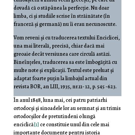
dovadă că o stăpânea la perfecție. Nu doar
limba, ci și studiile scrise în străinătate (în
franceză și germană) nu îi erau necunoscute.
Vom reveni și cu traducerea textului Enciclicei,
una mai literală, precisă, chiar dacă mai
greoaie decât versiunea care circulă astăzi.
Bineînțeles, traducerea sa este îmbogățită cu
multe note și explicații. Textul este preluat și
adaptat foarte puțin la limbajul actual din
revista BOR, an LIII, 1935, nr.11- 12, p. 545 -623.
În anul 1848, luna mai, cei patru patriarhi
ortodocşi şi sinoadele lor au semnat şi au trimis
ortodocşilor de pre­tutindeni o lungă
enciclică
[1]
ce constituie unul din cele mai
importante documente pentru istoria