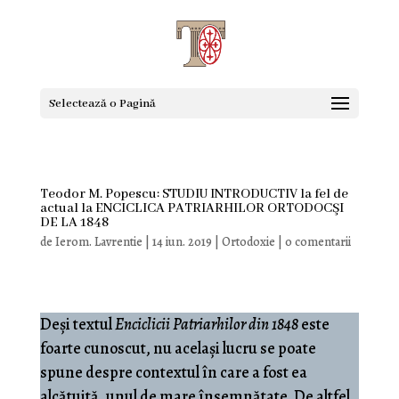
Selectează o Pagină
Teodor M. Popescu: STUDIU INTRODUCTIV la fel de
actual la ENCICLICA PATRIARHILOR ORTODOCŞI
DE LA 1848
de
Ierom. Lavrentie
|
14 iun. 2019
|
Ortodoxie
|
0 comentarii
Deși textul
Enciclicii Patriarhilor din 1848
este
foarte cunoscut, nu același lucru se poate
spune despre contextul în care a fost ea
alcătuită, unul de mare însemnătate. De altfel,