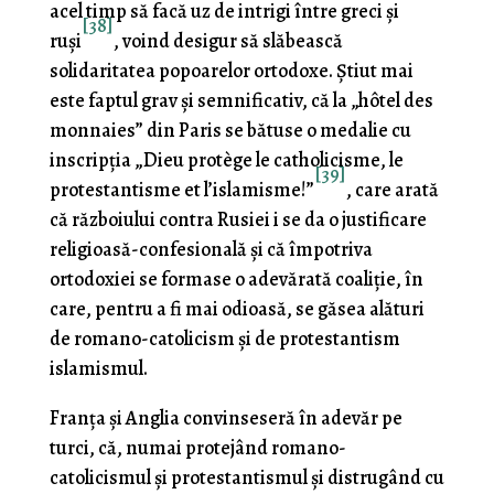
acel timp să facă uz de intrigi între greci şi
[38]
ruşi
, voind desigur să slăbească
solidaritatea popoarelor ortodoxe. Ştiut mai
este faptul grav şi semnificativ, că la „hôtel des
monnaies” din Paris se bătuse o medalie cu
inscripţia „Dieu protège le catholicisme, le
[39]
protestantisme et l’islamisme!”
, care arată
că războiului contra Rusiei i se da o justificare
religioasă-confesională şi că împotriva
ortodoxiei se forma­se o adevărată coaliţie, în
care, pentru a fi mai odioasă, se găsea alături
de romano-catolicism şi de protestantism
islamismul.
Franţa şi Anglia convinseseră în adevăr pe
turci, că, numai protejând romano-
catolicismul şi protestantismul şi distrugând cu