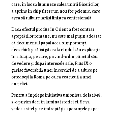
care, în loc să lumineze calea unirii Bisericilor,
a aprins în chip firesc un nou foc polemic, care
avea să tulbure iarăşi liniştea confesională.
Dacă efectul produs în Orient a fost contrar
aşteptărilor romane, nu este mai puțin adeărat
că documentul papal acea o importanță
deosebită şi că îşi găsea la rândul său explicaţia
în situaţia, pe care, privind-o din punctul său
de vedere şi după interesele sale, Pius IX o
găsise favorabilă unei încercări de a aduce pe
ortodocşi la Roma pe calea cea nouă a unei
enciclici.
Pentru a înţelege iniţiativa unionistă de la 1848,
s-o privim deci în lumina istoriei ei. Se va
vedea astfel şi ce îndreptăția speranţele papei