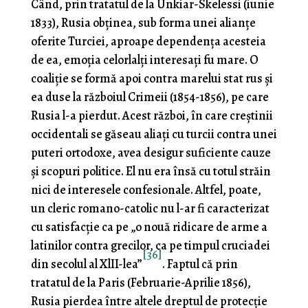
Când, prin tratatul de la Unkiar-Skelessi (iunie
1833), Rusia obţinea, sub forma unei alianţe
oferite Turciei, aproape dependenţa acesteia
de ea, emoţia celorlalţi inte­resaţi fu mare. O
coaliţie se formă apoi contra marelui stat rus şi
ea duse la războiul Crimeii (1854-1856), pe care
Rusia l-a pierdut. Acest război, în care creştinii
oc­cidentali se găseau aliaţi cu turcii contra unei
puteri ortodoxe, avea desigur suficiente cauze
şi scopuri politice. El nu era însă cu totul străin
nici de interesele confesio­nale. Altfel, poate,
un cleric romano-catolic nu l-ar fi ca­racterizat
cu satisfacţie ca pe „o nouă ridicare de arme a
latinilor contra grecilor, ca pe timpul cruciadei
[36]
din se­colul al XlII-lea”
. Faptul că prin
tratatul de la Paris (Fe­bruarie-Aprilie 1856),
Rusia pierdea între altele dreptul de protecţie