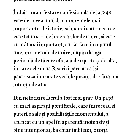
Îndoita manifestare confesională de la 1848
este de aceea unul din momentele mai
importante ale istoriei schismei sau – ceea ce
este tot una – ale încercărilor de unire, şi este
cu atât mai important, cu cât face începutul
unei noi metode de unire, după o lungă
perioadă de tă­cere oficială de o parte şi de alta,
în care cele două Biserici păreau că îşi
păstrează înarmate vechile poziţii, dar fără noi
intenţii de atac.
Din nefericire lucrul a fost mai grav. Un papă
cu mari aspiraţii pontificale, care întreceau şi
puterile sale şi posibilităţile momentului, a
aruncat cu un apel în aparentă inofensiv şi
bine intenţionat, ba chiar îmbietor, o torță