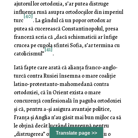
ajutorul lor ortodoxia, s’ar putea distruge
influenţa rusă asupra ortodocşilor din imperiul
[40]
turc
. La gândul că un popor ortodox ar
putea să cucerească Constantinopolul, presa
franceză scria că „dacă schismaticii ar înfige
crucea pe cupola sfintei Sofia, s’ar termina cu
[41]
catolicismul”
.
Iată fapte care arată că alianţa franco-anglo-
turcă contra Rusiei însemna o mare coaliţie
latino-protestanto-mahomedană contra
ortodoxiei, că în Orient exista o mare
concurenţă confesională în paguba ortodoxiei
şi că, pentru a-şi asigura avantaje politice,
Franţa şi Anglia n’au găsit mai bun mijloc ca să
le obţină decât lucrând împreună pentru
„distrugerea” ortodoxiei, în care vedeau o
Translate page >>