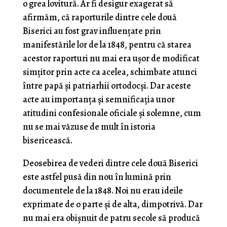
o grea lovitură. Ar fi desigur exagerat să
afirmăm, că raporturile dintre cele două
Biserici au fost grav influenţate prin
manifestările lor de la 1848, pentru că starea
acestor raporturi nu mai era uşor de modificat
simţitor prin acte ca acelea, schimbate atunci
între papă şi patriarhii ortodocși. Dar aceste
acte au importanţa şi semnificaţia unor
atitudini confesionale oficiale şi solemne, cum
nu se mai văzuse de mult în istoria
bisericească.
Deosebirea de vederi dintre cele două Biserici
este astfel pusă din nou în lumină prin
documentele de la 1848. Noi nu erau ideile
exprimate de o parte şi de alta, dimpotrivă. Dar
nu mai era obişnuit de patru secole să producă