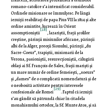
franceză, activitatea prozelitistă a ordinelor
romano-catolice s’a intensificat con­siderabil.
Ordinele misionare se îmmulțesc. Pe lângă
iezuiţii reabilitaţi de papa Pius VII la 1814 şi alte
ordine amintite, lucrează în Orient
[28]
assomptioniştii
, lazariştii, fraţii şcolilor
creştine, părinţii misiunilor africane, părinţii
albi de la Alger, preoţii Sionului, părinţii „du
Sacre-Coeur”, trapiştii, misio­narii de la
Verona, pasioniştii, resurecționiştii, călugării
oblaţi ai Sf. François de Sales, fraţii marişti şi
un mare număr de ordine femeieşti, „soeurs”
şi „dames” de o complicată nomenclatură şi de
o neobosită activitate pentru interesele
[29]
confesionale ale Romei
. Faptul că iezuiţii
s’au gândit să pătrundă chiar în citadela
monahismului ortodox, la Sf. Munte Atos, şi să