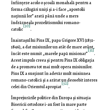
înfiinţeze acolo o şcoală monahală pen­tru a
forma călugări uniţi şi a-i face „apostolii
naţiunii lor” arată până unde a mers
îndrăzneala prozelitismului romano-
[30]
catolic
.
Înaintaşul lui Pius IX, papa Grigore XVI (1831-
1846), a dat misiunilor un atât de mare avânt,
[31]
încât este numit „marele papă misionar”
.
Acest impuls creea şi pentru Pius IX obligaţia
de a promova tot mai mult opera misi­unilor.
Pius IX a susţinut în adevăr mult misiunea
romano-catolică şi a arătat un deosebit interes
[32]
celei din Oriemtul apropiat
.
Împrejurările politice din Europa şi situaţia
Bisericii ortodoxe i-au fost în mare parte