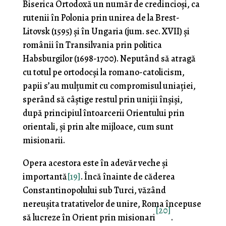
Biserica Ortodoxă un număr de credincioşi, ca
rutenii în Polonia prin unirea de la Brest-
Litovsk (1595) şi în Ungaria (jum. sec. XVII) şi
românii în Transilvania prin politica
Habsburgilor (1698-1700). Neputând să atragă
cu totul pe ortodocşi la romano-catolicism,
papii s’au mulţumit cu compromisul uniației,
sperând să câştige restul prin uniţii înşişi,
după principiul întoarcerii Orientului prin
orientali, şi prin alte mijloace, cum sunt
misionarii.
Opera acestora este în adevăr veche şi
importantă
[19]
. Încă înainte de căderea
Constantinopolului sub Turci, vă­zând
nereuşita tratativelor de unire, Roma începuse
[20]
să lucreze în Orient prin misionari
.