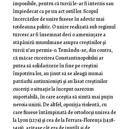
imposibile, pentru că turcii le-ar fi interzis sau
împiedecat ca pe un act ostil lor. Scopul
încercărilor de unire fusese în adevăr mai
totdeauna politic. O unire realizată sub regimul
turcesc ar fi însemnat deci o ameninţare a
stăpânirii musulmane asupra creştinilor şi
turcii n’au permis-o. Temându-se, din contra,
că măcar cucerirea Constantinopolului ar
putea să solidarizeze în fine pe creştini
împotriva lor, au ţinut să se aleagă numai
patriarhi antiunionişti şi au lăsat creştinilor
cuceriţi o si­tuaţie la început oarecum
suportabilă, în care aceştia să simtă mai puţin
nevoia unirii. De altfel, opoziţia violentă, cu
care fusese întâmpinată de ortodocşi unirea de
la Lyon (1274) şi cea de la Ferrara-Florenţa (1438-
1439), arătase cât era de inutilă şi de