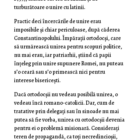
turburătoare o unire cu latinii.
Practic deci încercările de unire erau
imposibile şi chiar periculoase, după căderea
Constantinopolului. Împă­raţii ortodocşi, care
să urmărească unirea pentru scopuri politice,
nu mai erau, iar patriarhii, ştiind că papii
înţeleg prin unire supunere Romei, nu puteau
s’o ceară sau s’o primească nici pentru
interese bisericeşti.
Dacă ortodocşii nu vedeau posibilă unirea, o
vedeau încă romano-catolicii. Dar, cum de
tratative prin delegaţi sau în sinoade nu mai
putea să fie vorba, unirea cu orto­docşii devenia
pentru ei o problemă misionară. Conside­raţi
teren de propagandă, ca toţi necredincioşii,