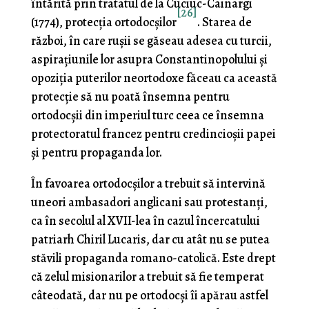
întărită prin tratatul de la Cuciuc-Cainargi
[26]
(1774), protecţia ortodocşilor
. Starea de
război, în care ruşii se găseau adesea cu turcii,
aspirațiunile lor asupra Constantinopolului şi
opoziţia puterilor neortodoxe făceau ca această
pro­tecţie să nu poată însemna pentru
ortodocşii din imperiul turc ceea ce însemna
protectoratul francez pentru credincioşii papei
şi pentru propaganda lor.
În favoarea ortodocşilor a trebuit să intervină
uneori ambasadori anglicani sau protestanţi,
ca în secolul al XVII-lea în cazul încercatului
patriarh Chiril Lucaris, dar cu atât nu se putea
stăvili propaganda romano-catolică. Este drept
că zelul misionarilor a trebuit să fie temperat
câteodată, dar nu pe ortodocşi îi apărau astfel