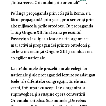
„întoarcerea Orientului prin orientali”
.
Pe lângă propaganda prin colegii la Roma, s’a
făcut propagandă prin şcoli, prin scrieri şi prin
alte mijloace la ţările ortodoxe. Cu propaganda
la ruşi Grigore XIII însăr­cina pe iezuitul
Possevino. Iezuiţii au fost de altfel agenţi cei
mai activi ai propagandei printre ortodocşi şi
lor le-a încredinţat Grigore XIII şi conducerea
colegiilor naţionale.
La străduinţele de prozelitism ale colegiilor
naţionale şi ale propagandei iezuite se adăugau
[cele] ale diferitelor con­gregaţii, unele mai
vechi, înfiinţate cu scopul de a orga­niza, a
supraveghea şi a susţine opera convertirii
Orientu­lui ortodox. Sub numele „De rebus