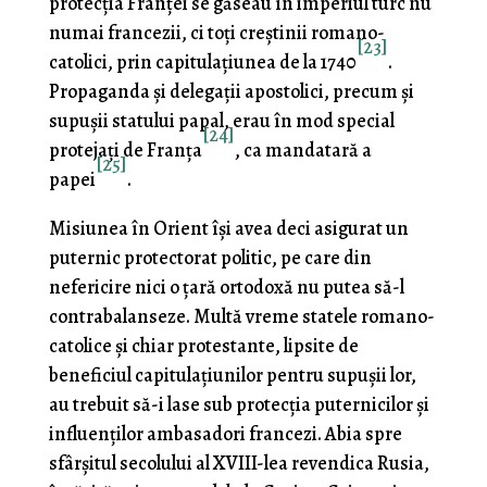
protecţia Franţei se găseau în imperiul turc nu
numai francezii, ci toţi creştinii romano-
[23]
catolici, prin capitulațiunea de la 1740
.
Propaganda şi delegaţii apo­stolici, precum şi
supuşii statului papal, erau în mod spe­cial
[24]
protejaţi de Franţa
, ca mandatară a
[25]
papei
.
Misiunea în Orient îşi avea deci asigurat un
puternic protectorat politic, pe care din
nefericire nici o țară orto­doxă nu putea să-l
contrabalanseze. Multă vreme statele romano-
catolice şi chiar protestante, lipsite de
beneficiul capitulațiunilor pentru supuşii lor,
au trebuit să-i lase sub protecţia puternicilor şi
influenţilor ambasadori francezi. Abia spre
sfârşitul secolului al XVIII-lea revendica Rusia,