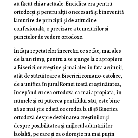
au făcut chiar actuale. Enciclica era pentru
ortodocşi şi pentru alţii o necesară şi bineve­nită
lămurire de principii şi de atitudine
confesională, o precizare a temeiurilor şi
punctelor de vedere ortodoxe.
În fața repetatelor încercări ce se fac, mai ales
de la un timp, pentru a se ajunge la o apropiere
a Bisericilor creştine şi mai ales în fata acţiunii,
atât de stăruitoare a Bisericii romano-catolice,
de a unifica în jurul Romei toată creştinătatea,
începând cu cea ortodoxă ca mai apropiată, în
numele şi cu puterea pontifului său, este bine
să se mai ştie odată ce credea la 1848 Biserica
ortodoxă despre dezbinarea creştinilor şi
despre posibilitatea şi mijlocul adunării lor
laolaltă, pe care şi ea o doreşte nu mai puţin