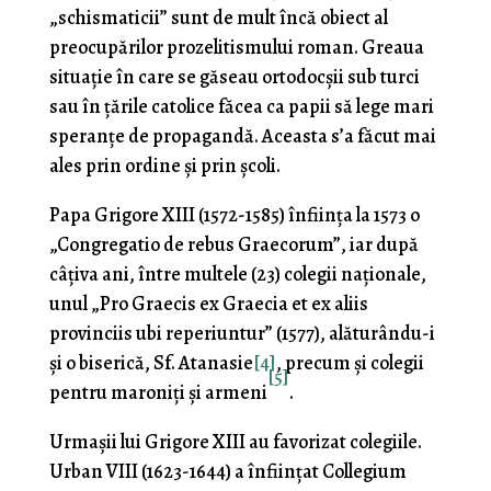
„schismaticii” sunt de mult încă obiect al
preocupărilor prozeliti­smului roman. Greaua
situaţie în care se găseau ortodocşii sub turci
sau în ţările catolice făcea ca papii să lege mari
speranţe de propagandă. Aceasta s’a făcut mai
ales prin ordine şi prin şcoli.
Papa Grigore XIII (1572-1585) înfiinţa la 1573 o
„Congregatio de rebus Graecorum”, iar după
câţiva ani, între multele (23) colegii naţionale,
unul „Pro Graecis ex Graecia et ex aliis
provinciis ubi reperiuntur” (1577), alăturându-i
şi o biserică, Sf. Atanasie
[4]
, precum şi colegii
[5]
pentru maroniți şi armeni
.
Urmaşii lui Grigore XIII au favorizat colegiile.
Urban VIII (1623-1644) a înfiinţat Collegium