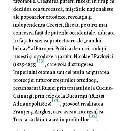
favorabile. Creşterea pu­terii ruseşti în timp ce
decădea cea turcească, mişcările na­ţionaliste
ale popoarelor ortodoxe, revoluţia şi
independența Greciei, făceau pe turci mai
concesivi faţă de puterile occidentale, ridicate
în faţa Rusiei ca protectoare ale „omu­lui
bolnav” al Europei. Politica de mari ambiţii
ruseşti şi ortodoxe a ţarului Nicolae I Pavlovici
[33]
(1825-1855)
, care voia distrugerea
Imperiului otoman sau cel puţin asigurarea
protecţiei tuturor creştinilor ortodocşi,
recunoscută Rusiei prin tratatul de la Cuciuc-
Cainargi, prin cele de la Bucureşti (1812) şi
[34]
Adrianopol (1829)
, provocă rivalitatea
Franţei şi Angliei, care aveau interesul ca
[35]
Turcia să dăinuiască în profitul lor
.