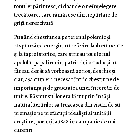
tonul ei părintesc, ci doar de o neînţelegere
trecătoare, care rămăsese din nepurtare de
grijă nerezolvată.
Punând chestiunea pe terenul polemic şi
răspunzând energic, cu referire la documente
şi la fapte istorice, care stricau tot efectul
apelului papal irenic, patriarhii ortodocşi nu
făceau decât să vorbească serios, deschis şi
clar, aşa cum era necesar într’o chestiune de
importanța şi de gravitatea unei încercări de
unire. Răspunsul lor era făcut prin însăşi
natura lucrurilor să trezească din visuri de su­
premaţie pe prefăcuţii idealişti ai unităţii
creştine, porniţi la 1848 în campanie de noi
cuceriri.