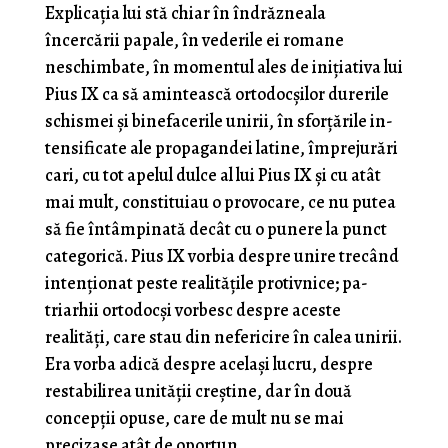
Explicaţia lui stă chiar în îndrăzneala
încercării pa­pale, în vederile ei romane
neschimbate, în momentul ales de iniţiativa lui
Pius IX ca să amintească ortodocşi­lor durerile
schismei şi binefacerile unirii, în sforţările in­
tensificate ale propagandei latine, împrejurări
cari, cu tot apelul dulce al lui Pius IX şi cu atât
mai mult, consti­tuiau o provocare, ce nu putea
să fie întâmpinată decât cu o punere la punct
categorică. Pius IX vorbia despre unire trecând
intenţionat peste realităţile protivnice; pa­
triarhii ortodocşi vorbesc despre aceste
realităţi, care stau din nefericire în calea unirii.
Era vorba adică despre ace­laşi lucru, despre
restabilirea unităţii creştine, dar în două
concepţii opuse, care de mult nu se mai
precizase atât de oportun.