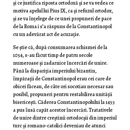
şi ce justifica riposta ortodoxă și se va vedea ce
motiva apelul lui Pius IX, ca şi refuzul ortodox,
şi se va înţelege de ce unei propuneri de pace
de la Roma i s’a răspuns de la Constantinopol
cu un ade­vărat act de acuzaţie.
Se ştie că, după consumarea schismei de la
1054, s-au făcut timp de patru secole
numeroase şi zadarnice încercări de unire.
Până la dispariţia imperiului bizantin,
împăraţii de Constantinopol erau cei care de
obicei făceau, de câte ori socotiau necesar sau
posibil, propuneri pentru restabilirea unităţii
bisericeşti. Căderea Constantinopolului la 1453
a pus însă capăt acestor încercări. Tratativele
de unire dintre creştinii ortodocşii din imperiul
turc şi romano-catolici deveniau de atunci