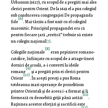
Urbanum (1627), cu scopul de a pregăti mai ales
clerici pentru Orient. De la 1641 el a pus colegiul
sub conducerea congregaţiei De propaganda
[6]
fide
. Mai târziu a fost unit cu el colegiul
maronitic. Principiul propagandei era că
pentru fiecare țară „eretică” trebuie să existe
un colegiu naţional
[7]
.
[8]
Colegiile naţionale
erau pepiniere romano-
catolice, în­fiinţate cu scopul de a atrage tineri
dornici de şcoală, a-i converti la ideile
[9]
romane
şi a pregăti prin ei clerici pentru
[10]
Orient
. În aceşti preoţi a pus Roma
totdeauna mari spe­ranţe de prozelitism
printre Orientali şi de aceea i-a format şi îi
[11]
formează cu deosebită grijă până astăzi
.
Raţiunea acestor sforţări şi sacrificii este
[12]