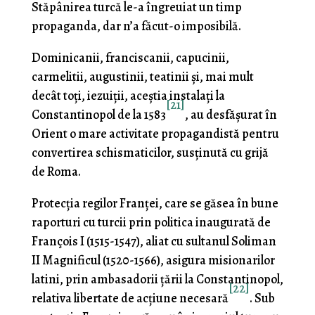
Stăpânirea turcă le-a îngreuiat un timp
propaganda, dar n’a făcut-o imposibilă.
Dominicanii, franciscanii, capucinii,
carmelitii, augustinii, teatinii şi, mai mult
decât toți, iezuiţii, aceştia insta­laţi la
[21]
Constantinopol de la 1583
, au desfăşurat în
Orient o mare activitate propagandistă pentru
convertirea schismaticilor, susţinută cu grijă
de Roma.
Protecţia regilor Franţei, care se găsea în bune
ra­porturi cu turcii prin politica inaugurată de
François I (1515-1547), aliat cu sultanul Soliman
II Magnificul (1520-1566), asigura misionarilor
latini, prin ambasadorii țării la Constantinopol,
[22]
relativa libertate de acţiune necesară
. Sub