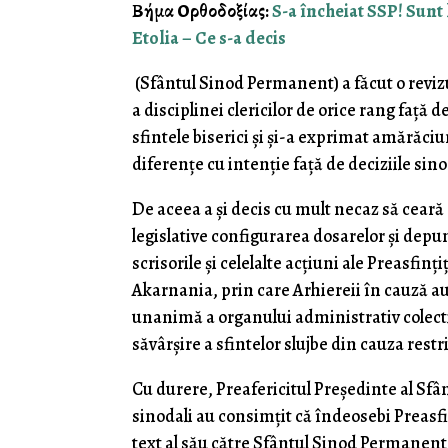
Βήμα Ορθοδοξίας:
S-a încheiat SSP! Sunt 
Etolia – Ce s-a decis
(Sfântul Sinod Permanent) a făcut o reviz
a disciplinei clericilor de orice rang față d
sfintele biserici și și-a exprimat amărăciu
diferențe cu intenție față de deciziile si
De aceea a și decis cu mult necaz să cear
legislative configurarea dosarelor și depu
scrisorile și celelalte acțiuni ale Preasfinț
Akarnania, prin care Arhiereii în cauză au
unanimă a organului administrativ colectiv
săvârșire a sfintelor slujbe din cauza restri
Cu durere, Preafericitul Președinte al Sfâ
sinodali au consimțit că îndeosebi Preasfi
text al său către Sfântul Sinod Permanent,