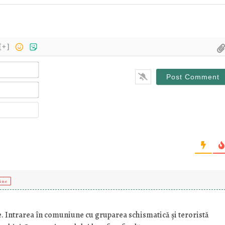
[+]
Name*
Email*
Website
line
. Intrarea în comuniune cu gruparea schismatică și teroristă