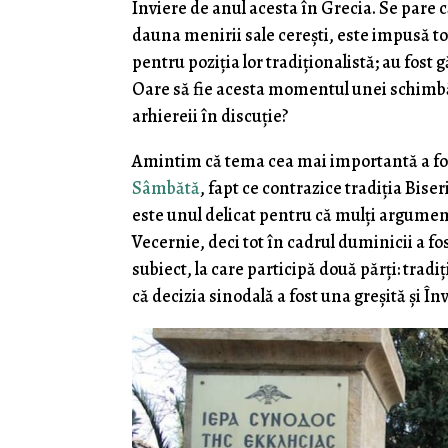
Înviere de anul acesta în Grecia. Se pare 
dauna menirii sale cerești, este impusă t
pentru poziția lor tradiționalistă; au fost g
Oare să fie acesta momentul unei schimbă
arhiereii în discuție?
Amintim că tema cea mai importantă a f
Sâmbătă
, fapt ce contrazice tradiția Bis
este unul delicat pentru că mulți argument
Vecernie, deci tot în cadrul duminicii a fo
subiect, la care participă două părți: tradiț
că decizia sinodală a fost una greșită și Î