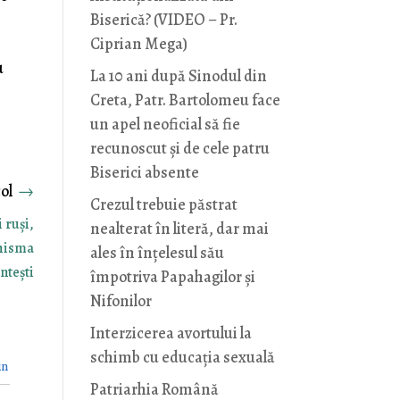
Biserică? (VIDEO – Pr.
Ciprian Mega)
u
La 10 ani după Sinodul din
Creta, Patr. Bartolomeu face
un apel neoficial să fie
recunoscut și de cele patru
Biserici absente
→
Crezul trebuie păstrat
 ruși,
nealterat în literă, dar mai
chisma
ales în înțelesul său
ntești
împotriva Papahagilor și
Nifonilor
Interzicerea avortului la
schimb cu educaţia sexuală
in
Patriarhia Română