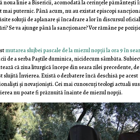
că noua linie a Bisericii, acomodată la cerințele pământești 
ot mai puternic. Până acum, nu au existat episcopi sancționa
ăsite soluții de aplanare și încadrare a lor în discursul oficial
ri? Se va ajunge până la sancționare? Vor rămâne pe poziți
ost
mutarea slujbei pascale de la miezul nopții la ora 9 în sea
ericii de a serba Paștile duminica, nicidecum sâmbăta. Subiec
ează că ziua liturgică începe din seara zilei precedente, de 
st slujită Învierea. Există o dezbatere încă deschisă pe acest
ionaliști și novaționiști. Cei mai cunoscuți teologi actuali su
nvierea nu poate fi prăznuită înainte de miezul nopții.