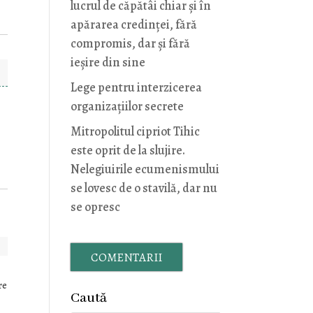
lucrul de căpătâi chiar și în
apărarea credinței, fără
compromis, dar și fără
ieșire din sine
Lege pentru interzicerea
organizaţiilor secrete
Mitropolitul cipriot Tihic
este oprit de la slujire.
Nelegiuirile ecumenismului
se lovesc de o stavilă, dar nu
se opresc
COMENTARII
re
Caută