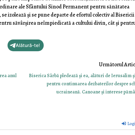
xtraordinare ale Sfântului Sinod Permanent pentru sănătatea
se izolează și se pune departe de efortul colectiv al Bisericii
pentru săvârșirea neîmpiedicată a cultului divin, cât și pentr
Alătură-te!
erea anul
Biserica Sârbă pledează și ea, alături de Ierusalim și
pentru continuarea dezbaterilor despre s
ucraineană. Canoane și interese pămâ
Log