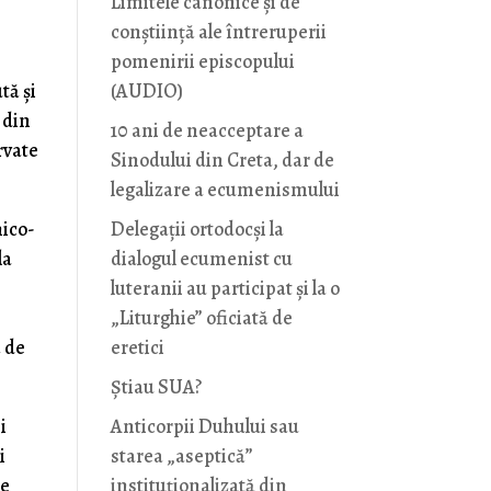
Limitele canonice și de
conștiință ale întreruperii
pomenirii episcopului
(AUDIO)
tă și
a din
10 ani de neacceptare a
rvate
Sinodului din Creta, dar de
legalizare a ecumenismului
Delegații ortodocși la
nico-
dialogul ecumenist cu
la
luteranii au participat și la o
„Liturghie” oficiată de
eretici
ă de
Știau SUA?
Anticorpii Duhului sau
i
starea „aseptică”
i
instituționalizată din
ze