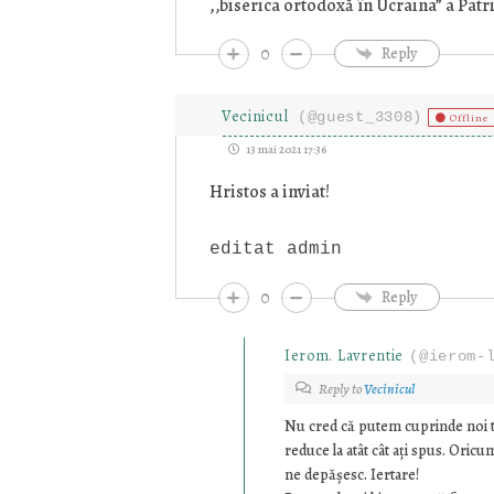
,,biserica ortodoxă în Ucraina” a Patri
0
Reply
Vecinicul
(@guest_3308)
Offline
13 mai 2021 17:36
Hristos a inviat!
editat admin
0
Reply
Ierom. Lavrentie
(@ierom-
Reply to
Vecinicul
Nu cred că putem cuprinde noi to
reduce la atât cât ați spus. Oricu
ne depășesc. Iertare!