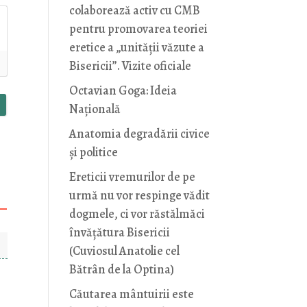
colaborează activ cu CMB
pentru promovarea teoriei
eretice a „unității văzute a
Bisericii”. Vizite oficiale
Octavian Goga: Ideia
Naţională
Anatomia degradării civice
și politice
Ereticii vremurilor de pe
urmă nu vor respinge vădit
dogmele, ci vor răstălmăci
învățătura Bisericii
(Cuviosul Anatolie cel
Bătrân de la Optina)
Căutarea mântuirii este