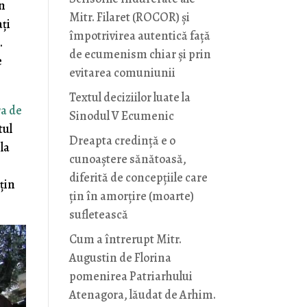
în
Mitr. Filaret (ROCOR) și
ți
împotrivirea autentică față
.
de ecumenism chiar și prin
e
evitarea comuniunii
Textul deciziilor luate la
ra de
Sinodul V Ecumenic
tul
Dreapta credință e o
la
cunoaștere sănătoasă,
diferită de concepțiile care
sțin
țin în amorțire (moarte)
sufletească
Cum a întrerupt Mitr.
Augustin de Florina
pomenirea Patriarhului
Atenagora, lăudat de Arhim.