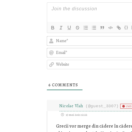
{}
6
COMMENTS
Nicolae Vlah
(@guest_3307)
Off
13 mai 2021 12:22
Grecii vor merge din cădere în cădere