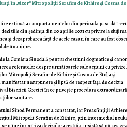
luați în „vizor” Mitropoliții Serafim de Kithire și Cosma de
uire extinsă a comportamentelor din perioada pascală trecu
e deciziile din ședința din 20 aprilie 2021 cu privire la slujire
nea și dezaprobarea față de acele cazuri în care au fost obse
nodale unanime.
ă de la Comisia Sinodală pentru chestiuni dogmatice și cano
nerea referatelor despre următoarele sale acțiuni cu privire 
iților Mitropoliți Serafim de Kithire și Cosma de Etolia și
 manifestat nesupunere și lipsă de respect față de decizia
 al Bisericii Greciei în ce privește procedura extraordinar
cțiilor sanitare.
ntului Sinod Permanent a constatat, iar Preasfințiții Arhiere
nțitul Mitropolit Serafim de Kithire, prin intermediul noulu
 se pune împotriva deciziilor acestuia, insistă să nu sesize