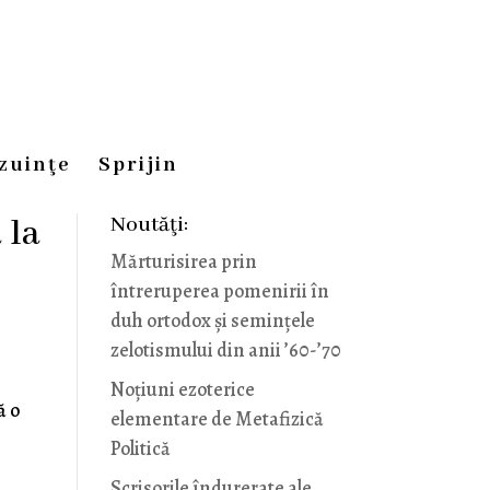
zuinţe
Sprijin
Noutăţi:
 la
Mărturisirea prin
întreruperea pomenirii în
duh ortodox și semințele
zelotismului din anii ’60-’70
Noţiuni ezoterice
ă o
elementare de Metafizică
Politică
Scrisorile îndurerate ale