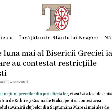
ie.ro
Învăţăturile Sfântului Neagoe
Nă
una mai al Bisericii Greciei ia
are au contestat restricțiile
ti
irusul
|
6 comentarii
sancțiuni preoților din jurisdicția lor
, ci astăzi a fost deschis
rafim de Kithire și Cosma de Etolia, pentru contestarea
modul săvârșirii slujbelor din Săptămâna Mare și mai ales de