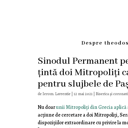
Despre theodos
Sinodul Permanent pe l
țintă doi Mitropoliți c
pentru slujbele de Paș
de
Ierom. Lavrentie
|
12 mai 2021
|
Biserica și coronav
Nu doar
unii Mitropoliți din Grecia aplică 
acțiune de cercetare a doi Mitropoliți, Se
dispozițiilor extraordinare cu privire la 