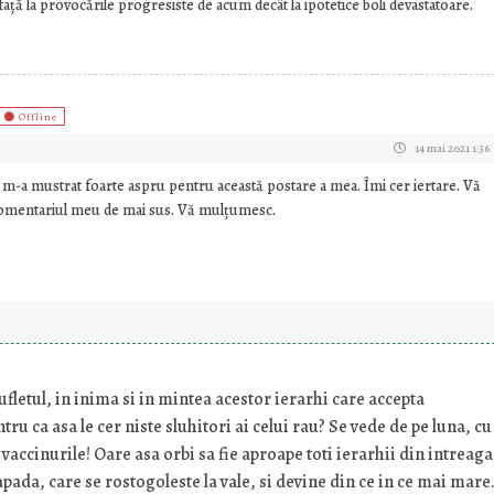
față la provocările progresiste de acum decât la ipotetice boli devastatoare.
Offline
14 mai 2021 1:36
 m-a mustrat foarte aspru pentru această postare a mea. Îmi cer iertare. Vă
s comentariul meu de mai sus. Vă mulțumesc.
sufletul, in inima si in mintea acestor ierarhi care accepta
ru ca asa le cer niste sluhitori ai celui rau? Se vede de pe luna, cu
i vaccinurile! Oare asa orbi sa fie aproape toti ierarhii din intreaga
pada, care se rostogoleste la vale, si devine din ce in ce mai mare