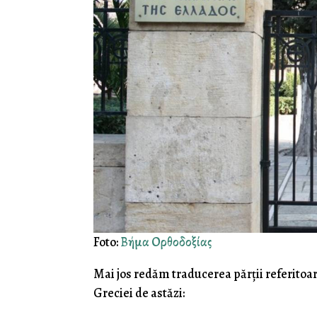
Foto:
Βήμα Ορθοδοξίας
Mai jos redăm traducerea părții referitoar
Greciei de astăzi: