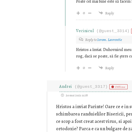
Poate cel mai bine este să facem 
0
Reply
Vecinicul
(@guest_3314)
Reply to
Ierom. Lavrentie
Hristos a înviat. Duhovnicul meu
rog, dacă se poate, să fie șter
0
Reply
Andrei
(@guest_3317)
Offline
20 mai 2021 11:58
Hristos a inviat Parinte! Oare ce e in 
schimbarea randuielilor Bisericii, pent
ce scop a fost creat acest virus, si apo
ortodoxie? Parca e ca un bulgare de za