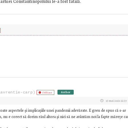
arhiei Constantinopolului le-a fost fatală.
lavrentie-carp)
Author
Offline
13 mai 2021 22:37
ate aspectele și implicațiile unei pandemii adevărate. E greu de spus că s-ar
m, nu e corect să dorim răul altora și nici să ne avântăm noi la fapte mărețe ca