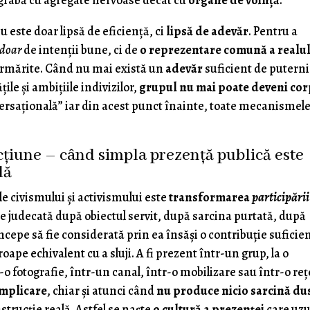
rabă cu agregate nervoase decât cu
organe de voință
.
u este doar lipsă de eficiență, ci
lipsă de adevăr
. Pentru a
doar
de intenții bune, ci de
o reprezentare comună a realu
rmărite. Când nu mai există un
adevăr
suficient de puterni
ile și ambițiile indivizilor,
grupul nu mai poate deveni co
rsațională” iar din acest punct înainte, toate mecanismel
acțiune – când simpla prezență publică este
lă
le civismului şi activismului este
transformarea
participării
 fie judecată după obiectul servit, după sarcina purtată, după
ncepe să fie considerată prin ea însăși o contribuție suficien
ape echivalent cu a sluji. A fi prezent într-un grup, la o
tr-o fotografie, într-un canal, într-o mobilizare sau într-o re
implicare
, chiar și atunci când
nu produce nicio sarcină du
nstrucție reală. Astfel se naște
o cultură a prezenței
care uz