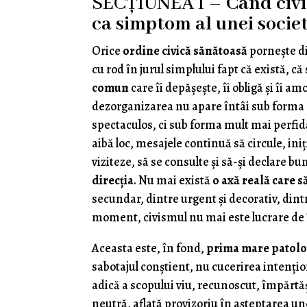
SECȚIUNEA I –
Când civi
ca simptom al unei socie
Orice
ordine civică sănătoasă
pornește di
cu rod în jurul simplului fapt că există, că
comun
care îi depășește, îi obligă și îi 
dezorganizarea nu apare întâi sub forma co
spectaculos, ci sub forma mult mai perfid
aibă loc, mesajele continuă să circule, in
viziteze, să se consulte și să-și declare b
direcția
. Nu mai există
o axă reală care 
secundar, dintre urgent și decorativ, dint
moment, civismul nu mai este lucrare de
Aceasta este, în fond,
prima mare patolo
sabotajul conștient, nu cucerirea intenţion
adică a scopului viu, recunoscut, împărtăș
neutră, aflată provizoriu în așteptarea une