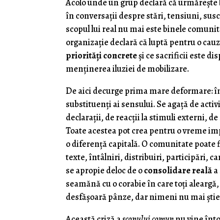
Acolo unde un grup declară că urmărește 
în conversații despre stări, tensiuni, sus
scopul lui real nu mai este binele comunit
organizație declară că luptă pentru o cau
priorități concrete
și ce sacrificii este d
menținerea iluziei de mobilizare.
De aici decurge prima mare deformare: î
substituenți ai sensului. Se agață de acti
declarații, de reacții la stimuli externi, 
Toate acestea pot crea pentru o vreme imp
o diferență capitală. O comunitate poate fi
texte, întâlniri, distribuiri, participări,
se apropie deloc de o
consolidare reală
a 
seamănă cu o corabie în care toți aleargă
desfăşoară pânze, dar nimeni nu mai știe
Această criză a
scopului comun
nu vine înto