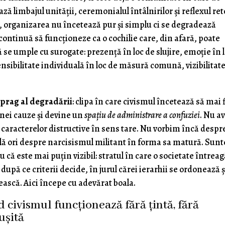
ă limbajul unității, ceremonialul întâlnirilor și reflexul ret
, organizarea nu încetează pur și simplu ci se degradează
 continuă să funcționeze ca o cochilie care, din afară, poate
 se umple cu surogate: prezență în loc de slujire, emoție în 
ensibilitate individuală în loc de măsură comună, vizibilitate
t
prag al degradării
: clipa în care civismul încetează să mai f
unei cauze și devine un
spațiu de administrare a confuziei
. Nu 
a caracterelor distructive în sens tare. Nu vorbim încă despr
lă ori despre narcisismul militant în forma sa matură. Sun
 că este mai puțin vizibil: stratul în care o societate întrea
upă ce criterii decide, în jurul cărei ierarhii se ordonează ș
jească. Aici începe cu adevărat boala.
 civismul funcționează fără țintă, fără
eușită