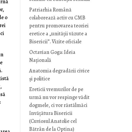
ernă
r,
Patriarhia Română
de o
colaborează activ cu CMB
rei
pentru promovarea teoriei
 ci
eretice a „unității văzute a
Bisericii”. Vizite oficiale
Octavian Goga: Ideia
in
Naţională
de
ă.
Anatomia degradării civice
xistă
și politice
,
Ereticii vremurilor de pe
 să
urmă nu vor respinge vădit
s
dogmele, ci vor răstălmăci
învățătura Bisericii
(Cuviosul Anatolie cel
Bătrân de la Optina)
larea