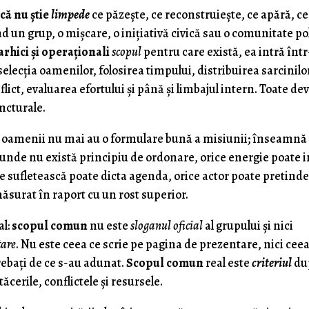
că nu știe
limpede
ce păzește, ce reconstruiește, ce apără, ce
un grup, o mișcare, o inițiativă civică sau o comunitate pol
arhici și operaționali
scopul
pentru care există, ea intră într
elecția oamenilor, folosirea timpului, distribuirea sarcinilo
flict, evaluarea efortului și până și limbajul intern. Toate de
ncturale.
oamenii nu mai au o formulare bună a misiunii; înseamnă
r unde nu există principiu de ordonare, orice energie poate i
e sufletească poate dicta agenda, orice actor poate pretinde
măsurat în raport cu un rost superior.
al:
scopul comun
nu este
sloganul oficial
al grupului și nici
tare
. Nu este ceea ce scrie pe pagina de prezentare, nici ceea
bați de ce s-au adunat.
Scopul comun
real este
criteriul
du
ăcerile, conflictele și resursele.