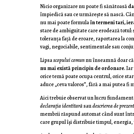
Nicio organizare nu poate fi sănătoasă
da
împiedică sau ce urmărește să nască. Când 
nu mai poate formula
în termeni tari, ier
stare de ambiguitate care erodează totul: s
toleranța față de eroare, raportarea la con
vagi, negociabile, sentimentale sau conju
Lipsa
scopului comun
nu înseamnă doar că 
nu mai există principiu de ordonare
. Ia
orice temă poate ocupa centrul, orice star
aduce „ceva valoros”, fără a mai putea fi 
Aici trebuie observat un lucru fundament
declarația identitară
sau
descrierea de prezen
membrii răspund automat când sunt între
care grupul își distribuie timpul, energia, t