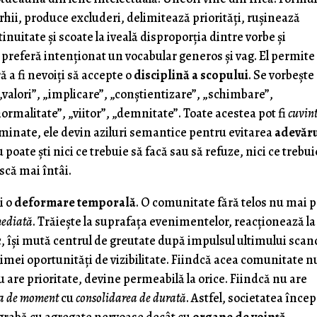
arhii, produce excluderi, delimitează priorități, rușinează
inuitate și scoate la iveală disproporția dintre vorbe și
 preferă intenţionat un vocabular generos și vag. El permite
 a fi nevoiți să accepte o
disciplină a scopului
. Se vorbește
, „valori”, „implicare”, „conștientizare”, „schimbare”,
rmalitate”, „viitor”, „demnitate”. Toate acestea pot fi
cuvin
inate, ele devin aziluri semantice pentru evitarea
adevăru
poate ști nici ce trebuie să facă sau să refuze, nici ce trebui
ască mai întâi.
i o
deformare temporală
. O comunitate fără telos nu mai 
mediată
. Trăiește la suprafața evenimentelor, reacționează la
, își mută centrul de greutate după impulsul ultimului scan
ultimei oportunități de vizibilitate. Fiindcă acea comunitate n
u are prioritate, devine permeabilă la orice. Fiindcă nu are
ea de moment
cu
consolidarea de durată
. Astfel, societatea înce