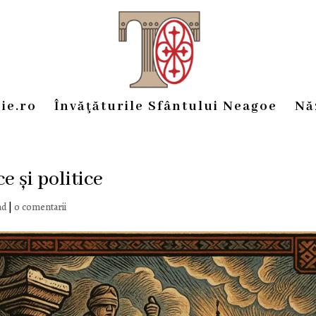
ie.ro
Învăţăturile Sfântului Neagoe
Nă
e și politice
ad
|
0 comentarii