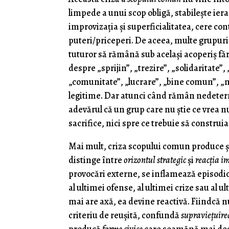
limpede a unui scop obligă, stabilește ier
improvizația şi superficialitatea, cere cont
puteri/priceperi. De aceea, multe grupuri
tuturor să rămână sub același acoperiș fără
despre „sprijin”, „trezire”, „solidaritate”
„comunitate”, „lucrare”, „bine comun”, „no
legitime. Dar atunci când rămân nedeterm
adevărul că un grup care nu știe ce vrea nu 
sacrifice, nici spre ce trebuie să construi
Mai mult, criza scopului comun produce ș
distinge între
orizontul strategic
și
reacția i
provocări externe, se inflamează episodic
al ultimei ofense, al ultimei crize sau al 
mai are axă, ea devine reactivă. Fiindcă n
criteriu de reușită, confundă
supraviețuir