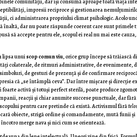
binele comunității, dar își consumă aproape toată viața int
ceptibilități, impresii reciproce și gestionarea nemulțumirilo
ății, ci administrarea propriului climat psihologic. Acolo un
ză înaltă, dar nu poate răspunde coerent care sunt primele t
ispusă să accepte pentru ele, scopul ei real nu mai este cauza,
n lipsa unui
scop comun viu
, orice grup începe să trăiască d
vități colaterale, de ritmuri administrative, de evenimente, 
de simboluri, de gesturi de prezență și de confirmare reciproc
resia că „se întâmplă ceva”. Dar între mișcare și direcție e
 foarte activă și totuși perfect sterilă, poate produce zgomot
 campanii, reacții și chiar anumite succese punctuale, dar fără
scopului pentru care pretinde că există. Activismul fără
telo
, cară obiecte, strigă ordine și comandamente, mută funii şi
 încotro merge nava și nici cum se orientează.
tdeauna din lene intelectuală. Uneori vine din frică. Formu