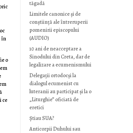
tăgadă
oric
Limitele canonice și de
conștiință ale întreruperii
pomenirii episcopului
loc
(AUDIO)
 în
10 ani de neacceptare a
Sinodului din Creta, dar de
ie o
legalizare a ecumenismului
avem
Delegații ortodocși la
e
dialogul ecumenist cu
tem
luteranii au participat și la o
gă
„Liturghie” oficiată de
i ce
eretici
Știau SUA?
Anticorpii Duhului sau