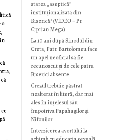
starea „aseptică”
instituționalizată din
itică
Biserică? (VIDEO – Pr.
-o
Ciprian Mega)
r,
vin
La 10 ani după Sinodul din
Creta, Patr. Bartolomeu face
un apel neoficial să fie
 că
recunoscut și de cele patru
ntra,
Biserici absente
 că
Crezul trebuie păstrat
nealterat în literă, dar mai
ales în înțelesul său
 ce
împotriva Papahagilor și
pă
Nifonilor
Interzicerea avortului la
schimb cu educaţia sexuală