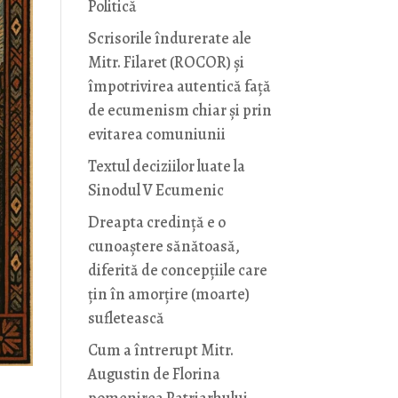
Politică
Scrisorile îndurerate ale
Mitr. Filaret (ROCOR) și
împotrivirea autentică față
de ecumenism chiar și prin
evitarea comuniunii
Textul deciziilor luate la
Sinodul V Ecumenic
Dreapta credință e o
cunoaștere sănătoasă,
diferită de concepțiile care
țin în amorțire (moarte)
sufletească
Cum a întrerupt Mitr.
Augustin de Florina