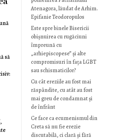
rea
pomenirea Patriarhului
Atenagora, lăudat de Arhim.
Epifanie Teodoropulos
dună
Este spre binele Bisericii
t
obișnuirea cu rugăciuni
împreună cu
„arhiepiscopese” și alte
uă să
compromisuri în fața LGBT
sau schismaticilor?
isiv:
Cu cât ereziile au fost mai
răspândite, cu atât au fost
mai greu de condamnat și
de înfrânt
Ce face ca ecumenismul din
i
,
Creta să nu fie erezie
ate
discutabilă, ci clară și fără