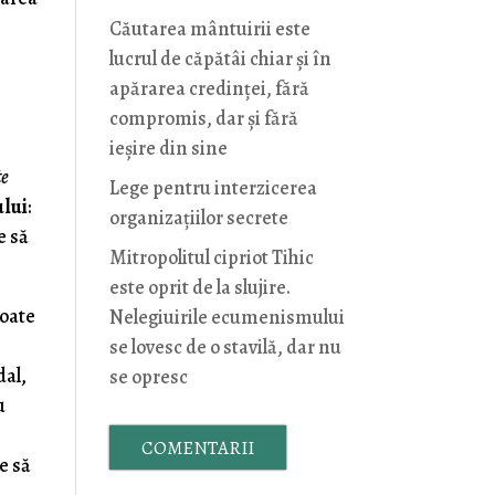
Căutarea mântuirii este
lucrul de căpătâi chiar și în
apărarea credinței, fără
compromis, dar și fără
ieșire din sine
te
Lege pentru interzicerea
lui
:
organizaţiilor secrete
e să
Mitropolitul cipriot Tihic
este oprit de la slujire.
poate
Nelegiuirile ecumenismului
se lovesc de o stavilă, dar nu
dal,
se opresc
u
COMENTARII
pe să