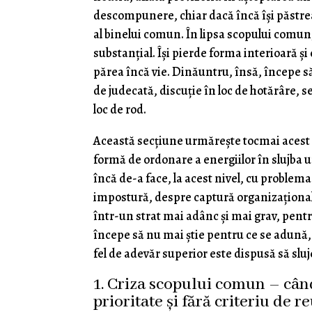
descompunere, chiar dacă încă își păstreaz
al binelui comun. În lipsa scopului comun
substanţial. Își pierde forma interioară și
părea încă vie. Dinăuntru, însă, începe să
de judecată, discuție în loc de hotărâre, s
loc de rod.
Această secțiune urmărește tocmai aces
formă de ordonare a energiilor în slujba 
încă de-a face, la acest nivel, cu problem
impostură, despre captură organizaționa
într-un strat mai adânc și mai grav, pentru
începe să nu mai știe pentru ce se adună, d
fel de adevăr superior este dispusă să slu
1. Criza scopului comun – când
prioritate și fără criteriu de r