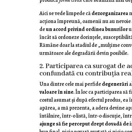
producă
forme civice
care seamănă mai deg
Aici se vede limpede că
dezorganizarea
n
acționa împreună, oamenii nu au nevoie
de
un acord privind ordinea bunurilor
u
încât să ordoneze dorințele, susceptibilităț
Rămâne doar la stadiul de „mulțime conve
următoare ale degradării devin posibile.
2. Participarea ca surogat de 
confundată cu contribuția rea
Una dintre cele mai perfide
degenerări
a
valoare în sine
. În loc ca participarea să
costul asumat și după efectul produs, ea î
apărea, a mă prezenta, a adera devine apro
întâlnire, într-o listă, într-o discuție, în
ajunge să fie perceput drept dovadă de 
bun final, nicio povară purtată și nicio co