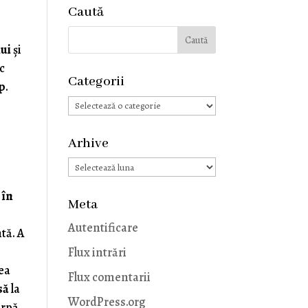
Caută
lui
și
c
Categorii
rp
.
Categorii
e
Arhive
Arhive
în
Meta
Autentificare
tă. A
Flux intrări
țea
Flux comentarii
să
la
WordPress.org
urpă