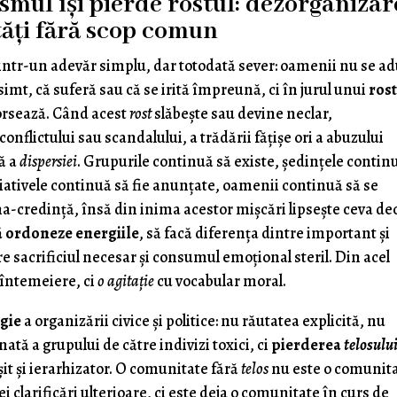
smul își pierde rostul: dezorganiza
tăți fără scop comun
ntr-un adevăr simplu, dar totodată sever: oamenii nu se a
 simt, că suferă sau că se irită împreună, ci în jurul unui
ros
amorsează. Când acest
rost
slăbește sau devine neclar,
nflictului sau scandalului, a trădării fățișe ori a abuzului
ă a
dispersiei
. Grupurile continuă să existe, ședințele contin
ițiativele continuă să fie anunțate, oamenii continuă să se
una-credință, însă din inima acestor mișcări lipsește ceva dec
să ordoneze energiile
, să facă diferența dintre important și
re sacrificiul necesar și consumul emoțional steril. Din acel
 întemeiere, ci
o agitație
cu vocabular moral.
gie
a organizării civice și politice: nu răutatea explicită, nu
ată a grupului de către indivizi toxici, ci
pierderea
telosulu
it și ierarhizator. O comunitate fără
telos
nu este o comunit
i clarificări ulterioare, ci este deja o comunitate în curs de