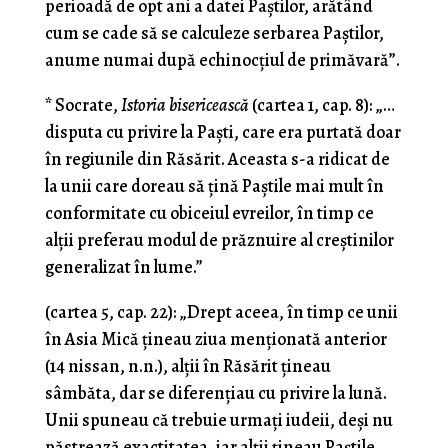
perioadă de opt ani a datei Paștilor, arătând
cum se cade să se calculeze serbarea Paștilor,
anume numai după echinocțiul de primăvară”.
*
Socrate,
Istoria bisericească
(cartea 1, cap. 8): „…
disputa cu privire la Paști, care era purtată doar
în regiunile din Răsărit. Aceasta s-a ridicat de
la unii care doreau să țină Paștile mai mult în
conformitate cu obiceiul evreilor, în timp ce
alții preferau modul de prăznuire al creștinilor
generalizat în lume.”
(cartea 5, cap. 22): „Drept aceea, în timp ce unii
în Asia Mică țineau ziua menționată anterior
(14 nissan, n.n.), alții în Răsărit țineau
sâmbăta, dar se diferențiau cu privire la lună.
Unii spuneau că trebuie urmați iudeii, deși nu
păstrează exactitatea, iar alții țineau Paștile