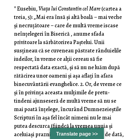
*
Eusebiu,
Viața lui Constantin cel Mare
(cartea a
treia, 5): „Mai era însă şi altă boală – mai veche
şi necruţătoare – care de multă vreme iscase
neînţelegeri în Biserică , anume sfada
privitoare la sărbătorirea Paştelui. Unii
susţineau că se cuveneau păstrate rânduielile
iudeilor, în vreme ce alţii cereau să fie
respectată data exactă, şi să nu ne luăm după
rătăcirea unor oameni şi aşa aflaţi în afara
binecuvântării evanghelice. 2. Or, de vreme ce
şi în privinţa aceasta mulţimile de pretu­
tindeni ajunseseră de multă vreme să nu se
mai poată înţelege, încurând Dumnezeieştile
Scripturi în aşa fel încât nimeni nu le mai
putea descurca (fiindcă la vremea unuia şi
aceluiaşi praznic, datorită deosebirilor de dată,
Translate page >>