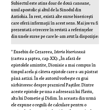
Subiectul este atins doar de două canoane,
unul apostolic și altul de la Sinodul din
Antiohia. În rest, există alte surse bisericești
care oferă informații în acest sens. Mai jos va fi
prezentată o trecere în revistă a referințelor
din unele surse pe care le-am avut la dispoziție:
*
Eusebiu de Cezareea,
Istoria bisericească
(cartea a șaptea, cap. XX): „În afară de
epistolele amintite, Dionisie a mai compus în
timpul acela și câteva epistole care s-au păstrat
până astăzi. În ele autorul vorbește cu grai
sărbătoresc despre praznicul Paștilor. Dintre
aceste epistole pe una o adresează lui Flaviu,
alta lui Dometie și Didim. În aceasta din urmă
ele expune o regulă de calculare pentru o