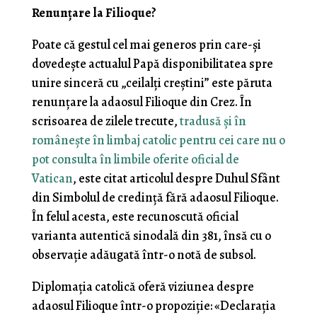
Renunțare la Filioque?
Poate că gestul cel mai generos prin care-și
dovedește actualul Papă disponibilitatea spre
unire sinceră cu „ceilalți creștini” este păruta
renunțare la adaosul Filioque din Crez. În
scrisoarea de zilele trecute,
tradusă și în
românește în limbaj catolic pentru cei care nu o
pot consulta în limbile oferite oficial de
Vatican
, este citat articolul despre Duhul Sfânt
din Simbolul de credință fără adaosul Filioque.
În felul acesta, este recunoscută oficial
varianta autentică sinodală din 381, însă cu o
observație adăugată într-o notă de subsol.
Diplomația catolică oferă viziunea despre
adaosul Filioque într-o propoziție: «Declarația