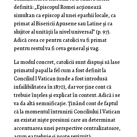
definită: „Episcopul Romei acționează
simultan ca episcop al unei eparhii locale, ca
primat al Bisericii Apusene sau Latine și ca
slujitor al unității la nivel universal” (p. 97).
Adică ceea ce pentru catolici va fi primat
pentru restul va fi ceva general și vag.
La modul concret, catolicii sunt dispuși să lase
primatul papal la fel cum a fost definit la
Conciliul I Vatican (unde a fost introdusă
infailibilitatea în 1870), dar vor ține cont că
trebuie înțeles și explicat în context. Adică i se
va da altă semnificație. Ținând cont de faptul
că la momentul întrunirii Conciliului I Vatican
au existat niște presiuni care au determinat
accentuarea unei perspective centralizatoare,
acum ea trebuie și poate revizuită,