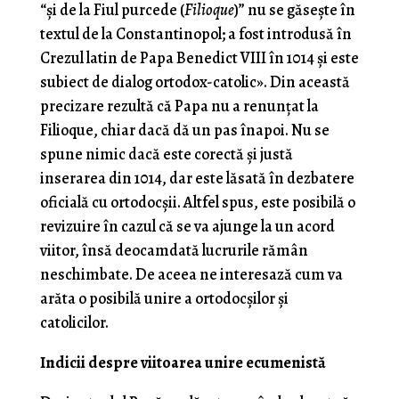
“și de la Fiul purcede (
Filioque
)” nu se găsește în
textul de la Constantinopol; a fost introdusă în
Crezul latin de Papa Benedict VIII în 1014 și este
subiect de dialog ortodox-catolic». Din această
precizare rezultă că Papa nu a renunțat la
Filioque, chiar dacă dă un pas înapoi. Nu se
spune nimic dacă este corectă și justă
inserarea din 1014, dar este lăsată în dezbatere
oficială cu ortodocșii. Altfel spus, este posibilă o
revizuire în cazul că se va ajunge la un acord
viitor, însă deocamdată lucrurile rămân
neschimbate. De aceea ne interesază cum va
arăta o posibilă unire a ortodocșilor și
catolicilor.
Indicii despre viitoarea unire ecumenistă