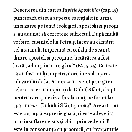
Descrierea din cartea
Faptele Apostolilor
(cap. 15)
punctează câteva aspecte esențiale: în urma
unei zarve pe temă teologică, apostolii și preoții
s-au adunat să cerceteze subiectul. După multă
vorbire, cuvintele lui Petru și Iacov au cântărit
cel mai mult. Împreună cu ceilalți de seamă
dintre apostoli și preoțime, hotărârea a fost
luată „adunți într-un gând” (FA 15: 25). Cu toate
că au fost mulți împotrivitori, încredințarea
adevărului de la Dumnezeu a venit prin gura
celor care erau inspirați de Duhul Sfânt, drept
pentru care și decizia finală conține formula:
„părutu-s-a Duhului Sfânt și nouă”. Aceasta nu
este o simplă expresie goală, ci este adeverită
prin insuflare de sus și chiar prin vedenii. Ea
este în consonanță cu proorocii, cu învățăturile