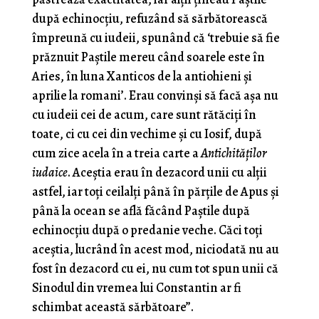
după echinocțiu, refuzând să sărbătorească
împreună cu iudeii, spunând că ‘trebuie să fie
prăznuit Paștile mereu când soarele este în
Aries, în luna Xanticos de la antiohieni și
aprilie la romani’. Erau convinși să facă așa nu
cu iudeii cei de acum, care sunt rătăciți în
toate, ci cu cei din vechime și cu Iosif, după
cum zice acela în a treia carte a
Antichităților
iudaice
. Aceștia erau în dezacord unii cu alții
astfel, iar toți ceilalți până în părțile de Apus și
până la ocean se află făcând Paștile după
echinocțiu după o predanie veche. Căci toți
aceștia, lucrând în acest mod, niciodată nu au
fost în dezacord cu ei, nu cum tot spun unii că
Sinodul din vremea lui Constantin ar fi
schimbat această sărbătoare”.