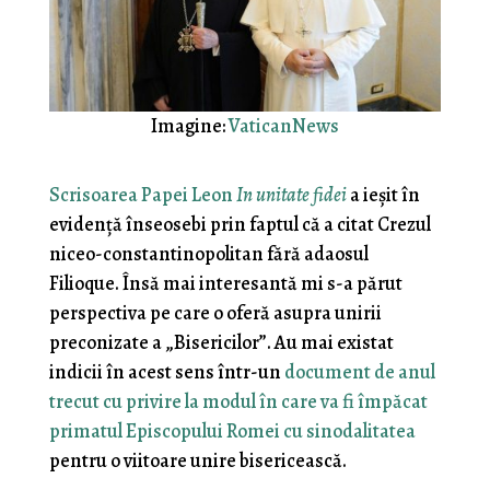
Imagine:
VaticanNews
Scrisoarea Papei Leon
In unitate fidei
a ieșit în
evidență înseosebi prin faptul că a citat Crezul
niceo-constantinopolitan fără adaosul
Filioque. Însă mai interesantă mi s-a părut
perspectiva pe care o oferă asupra unirii
preconizate a „Bisericilor”. Au mai existat
indicii în acest sens într-un
document de anul
trecut cu privire la modul în care va fi împăcat
primatul Episcopului Romei cu sinodalitatea
pentru o viitoare unire bisericească.