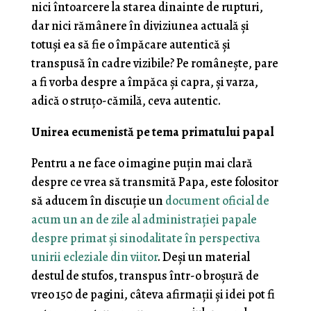
nici întoarcere la starea dinainte de rupturi,
dar nici rămânere în diviziunea actuală și
totuși ea să fie o împăcare autentică și
transpusă în cadre vizibile? Pe românește, pare
a fi vorba despre a împăca și capra, și varza,
adică o struțo-cămilă, ceva autentic.
Unirea ecumenistă pe tema primatului papal
Pentru a ne face o imagine puțin mai clară
despre ce vrea să transmită Papa, este folositor
să aducem în discuție un
document oficial de
acum un an de zile al administrației papale
despre primat și sinodalitate în perspectiva
unirii ecleziale din viitor
. Deși un material
destul de stufos, transpus într-o broșură de
vreo 150 de pagini, câteva afirmații și idei pot fi