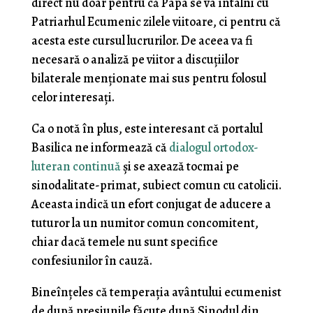
direct nu doar pentru că Papa se va întâlni cu
Patriarhul Ecumenic zilele viitoare, ci pentru că
acesta este cursul lucrurilor. De aceea va fi
necesară o analiză pe viitor a discuțiilor
bilaterale menționate mai sus pentru folosul
celor interesați.
Ca o notă în plus, este interesant că portalul
Basilica ne informează că
dialogul ortodox-
luteran continuă
și se axează tocmai pe
sinodalitate-primat, subiect comun cu catolicii.
Aceasta indică un efort conjugat de aducere a
tuturor la un numitor comun concomitent,
chiar dacă temele nu sunt specifice
confesiunilor în cauză.
Bineînțeles că temperația avântului ecumenist
de după presiunile făcute după Sinodul din