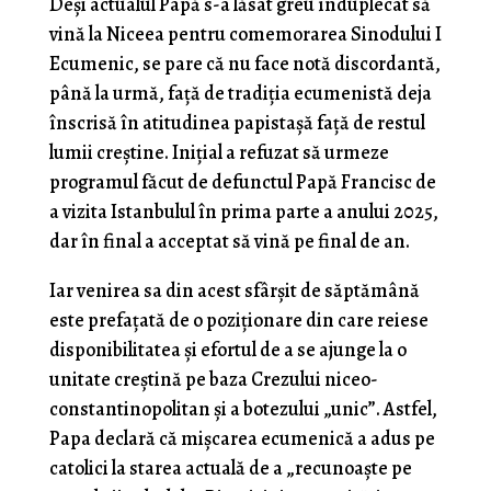
Deși actualul Papă s-a lăsat greu înduplecat să
vină la Niceea pentru comemorarea Sinodului I
Ecumenic, se pare că nu face notă discordantă,
până la urmă, față de tradiția ecumenistă deja
înscrisă în atitudinea papistașă față de restul
lumii creștine. Inițial a refuzat să urmeze
programul făcut de defunctul Papă Francisc de
a vizita Istanbulul în prima parte a anului 2025,
dar în final a acceptat să vină pe final de an.
Iar venirea sa din acest sfârșit de săptămână
este prefațată de o poziționare din care reiese
disponibilitatea și efortul de a se ajunge la o
unitate creștină pe baza Crezului niceo-
constantinopolitan și a botezului „unic”. Astfel,
Papa declară că mișcarea ecumenică a adus pe
catolici la starea actuală de a „recunoaște pe