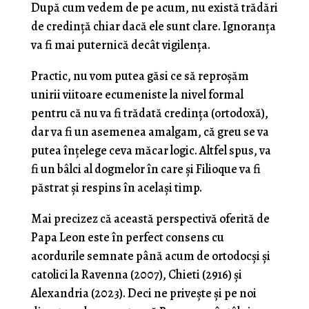
După cum vedem de pe acum, nu există trădări
de credință chiar dacă ele sunt clare. Ignoranța
va fi mai puternică decât vigilența.
Practic, nu vom putea găsi ce să reproșăm
unirii viitoare ecumeniste la nivel formal
pentru că nu va fi trădată credința (ortodoxă),
dar va fi un asemenea amalgam, că greu se va
putea înțelege ceva măcar logic. Altfel spus, va
fi un bâlci al dogmelor în care și Filioque va fi
păstrat și respins în același timp.
Mai precizez că această perspectivă oferită de
Papa Leon este în perfect consens cu
acordurile semnate până acum de ortodocși și
catolici la Ravenna (2007), Chieti (2916) și
Alexandria (2023). Deci ne privește și pe noi