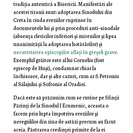
tradiția autentică a Bisericii. Manifestări ale
acestei tiranii sunt: adoptarea Sinodului din
Creta în ciuda ereziilor cuprinse în
documentele lui și prin proceduri anti-sinodale
(absența clericilor inferiori și mirenilor și lipsa
unanimității la adoptarea hotărârilor) și
necaterisirea episcopilor aflați în greșeli grave
.
Exemplul grăitor este al lui Corneliu (fost
episcop de Huși), condamnat chiar la
închisoare, dar și alte cazuri, cum ar fi Petroniu
al Sălajului și Sofronie al Oradiei.
Dacă este să prăznuim cum se cuvine pe Sfinții
Părinți de la Sinodul I Ecumenic, aceasta o
facem prin lupta împotriva ereziilor și
neregulilor din ziua de astăzi precum au făcut
aceia. Păstrarea credinței primite de la ei