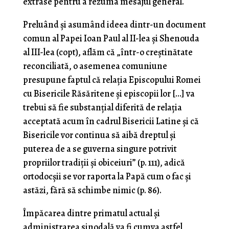
extrase pentru a rezuma mesajul general.
Preluând și asumând ideea dintr-un document
comun al Papei Ioan Paul al II-lea și Shenouda
al III-lea (copt), aflăm că „într-o creștinătate
reconciliată, o asemenea comuniune
presupune faptul că relația Episcopului Romei
cu Bisericile Răsăritene și episcopii lor […] va
trebui să fie substanțial diferită de relația
acceptată acum în cadrul Bisericii Latine și că
Bisericile vor continua să aibă dreptul și
puterea de a se guverna singure potrivit
propriilor tradiții și obiceiuri” (p. 111), adică
ortodocșii se vor raporta la Papă cum o fac și
astăzi, fără să schimbe nimic (p. 86).
Împăcarea dintre primatul actual și
administrarea sinodală va fi cumva astfel