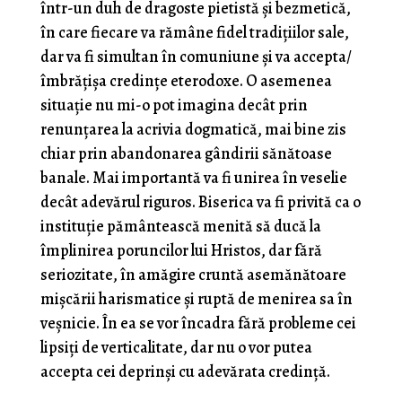
într-un duh de dragoste pietistă și bezmetică,
în care fiecare va rămâne fidel tradițiilor sale,
dar va fi simultan în comuniune și va accepta/
îmbrățișa credințe eterodoxe. O asemenea
situație nu mi-o pot imagina decât prin
renunțarea la acrivia dogmatică, mai bine zis
chiar prin abandonarea gândirii sănătoase
banale. Mai importantă va fi unirea în veselie
decât adevărul riguros. Biserica va fi privită ca o
instituție pământească menită să ducă la
împlinirea poruncilor lui Hristos, dar fără
seriozitate, în amăgire cruntă asemănătoare
mișcării harismatice și ruptă de menirea sa în
veșnicie. În ea se vor încadra fără probleme cei
lipsiți de verticalitate, dar nu o vor putea
accepta cei deprinși cu adevărata credință.