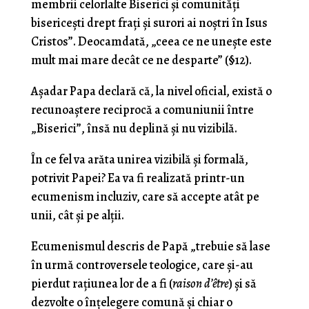
membrii celorlalte Biserici și comunități
bisericești drept frați și surori ai noștri în Isus
Cristos”. Deocamdată, „ceea ce ne unește este
mult mai mare decât ce ne desparte” (§12).
Așadar Papa declară că, la nivel oficial, există o
recunoaștere reciprocă a comuniunii între
„Biserici”, însă nu deplină și nu vizibilă.
În ce fel va arăta unirea vizibilă și formală,
potrivit Papei? Ea va fi realizată printr-un
ecumenism incluziv, care să accepte atât pe
unii, cât și pe alții.
Ecumenismul descris de Papă „trebuie să lase
în urmă controversele teologice, care și-au
pierdut rațiunea lor de a fi (
raison d’
ê
tre
) și să
dezvolte o înțelegere comună și chiar o