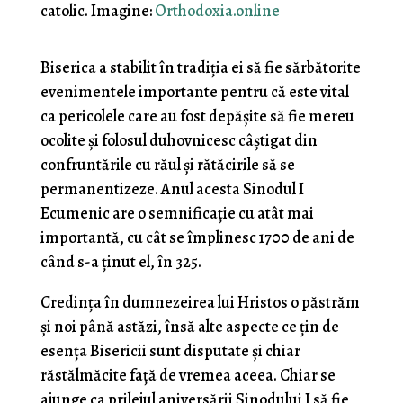
catolic. Imagine:
Orthodoxia.online
Biserica a stabilit în tradiția ei să fie sărbătorite
evenimentele importante pentru că este vital
ca pericolele care au fost depășite să fie mereu
ocolite și folosul duhovnicesc câștigat din
confruntările cu răul și rătăcirile să se
permanentizeze. Anul acesta Sinodul I
Ecumenic are o semnificație cu atât mai
importantă, cu cât se împlinesc 1700 de ani de
când s-a ținut el, în 325.
Credința în dumnezeirea lui Hristos o păstrăm
și noi până astăzi, însă alte aspecte ce țin de
esența Bisericii sunt disputate și chiar
răstălmăcite față de vremea aceea. Chiar se
ajunge ca prilejul aniversării Sinodului I să fie