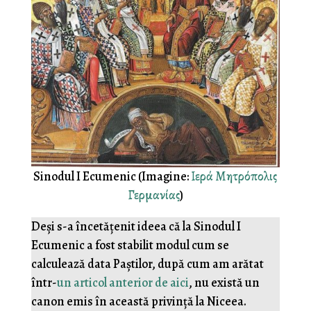
Sinodul I Ecumenic (Imagine:
Ιερά Μητρόπολις
Γερμανίας
)
Deși s-a încetățenit ideea că la Sinodul I
Ecumenic a fost stabilit modul cum se
calculează data Paștilor, după cum am arătat
într-
un articol anterior de aici
, nu există un
canon emis în această privință la Niceea.