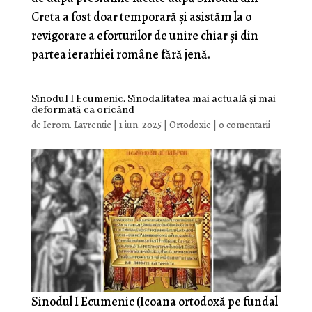
Creta a fost doar temporară și asistăm la o
revigorare a eforturilor de unire chiar și din
partea ierarhiei române fără jenă.
Sinodul I Ecumenic. Sinodalitatea mai actuală și mai
deformată ca oricând
de
Ierom. Lavrentie
|
1 iun. 2025
|
Ortodoxie
|
0 comentarii
Sinodul I Ecumenic (Icoana ortodoxă pe fundal