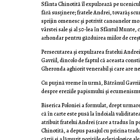
Sfânta Chinotită îl expulzează pe ucenicul
fără susținere; fratele Andrei, tovarăș sc
sprijin omenesc și potrivit canoanelor mon
vârstei sale și al 50-lea în Sfântul Munte, c
arhondar pentru găzduirea miilor de creștini
Persecutarea și expulzarea fratelui Andrei
Gavriil, dincolo de faptul că aceasta const
Gheronda aghiorit venerabil și care are ne
Cu puțină vreme în urmă, Bătrânul Gavriil 
despre ereziile papismului și ecumenismu
Biserica Poloniei a formulat, drept urmar
că în carte este pusă la îndoială validitatea
atribuit fratelui Andrei (care a tradus în p
Chinotită, a depus pasajul cu pricina trad
cărții și a lămurit pozițiile ecleziologice a