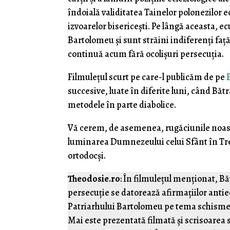
îndoială validitatea Tainelor polonezilor 
izvoarelor bisericești. Pe lângă aceasta, 
Bartolomeu și sunt străini indiferenți față 
continuă acum fără ocolișuri persecuția.
Filmulețul scurt pe care-l publicăm de pe
succesive, luate în diferite luni, când Băt
metodele în parte diabolice.
Vă cerem, de asemenea, rugăciunile noastre
luminarea Dumnezeului celui Sfânt în Treim
ortodocși.
Theodosie.ro
: În filmulețul menționat, Băt
persecuție se datorează afirmațiilor antie
Patriarhului Bartolomeu pe tema schisme
Mai este prezentată filmată și scrisoarea 