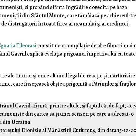
ecumeniști, ci probând sfânta îngrădire dovedită pe baza
ecumeniștii din Sfântul Munte, care tămâiază pe arhiereul-tă
de distrugătorii în toată firea ai neamului și ai credinței,
Egnatia Tileorasi
constituie o compilație de alte filmări mai 
rânul Gavriil explică evoluția prigoanei împotriva lui cu toate
 ale tuturor și orice alt mod legal de reacție și mărturisire
e, care însoțească obștea prigonită a Părinților și fraților
rânul Gavriil afirmă, printre altele, și faptul că, de fapt, ac
cumeniste din cartea sa și unei scrisori pe care a adresat-o
i din Ucraina.
starețului Dionisie al Mănăstirii Cutlumuș, din data 15-12-2