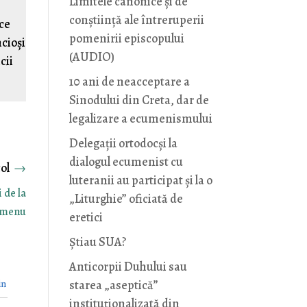
Limitele canonice și de
conștiință ale întreruperii
 ce
pomenirii episcopului
ncioși
(AUDIO)
cii
10 ani de neacceptare a
Sinodului din Creta, dar de
legalizare a ecumenismului
Delegații ortodocși la
dialogul ecumenist cu
→
luteranii au participat și la o
 de la
„Liturghie” oficiată de
gmenu
eretici
Știau SUA?
Anticorpii Duhului sau
starea „aseptică”
in
instituționalizată din