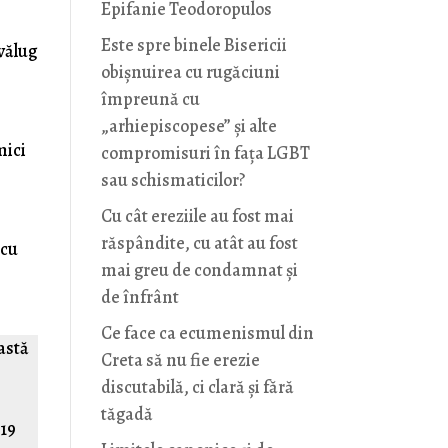
Epifanie Teodoropulos
Este spre binele Bisericii
vălug
obișnuirea cu rugăciuni
împreună cu
„arhiepiscopese” și alte
mici
compromisuri în fața LGBT
sau schismaticilor?
Cu cât ereziile au fost mai
răspândite, cu atât au fost
 cu
mai greu de condamnat și
de înfrânt
Ce face ca ecumenismul din
eastă
Creta să nu fie erezie
discutabilă, ci clară și fără
tăgadă
019