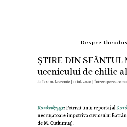
Despre theodos
ȘTIRE DIN SFÂNTUL M
ucenicului de chilie a
de
Ierom. Lavrentie
|
13 iul. 2020
|
Întreruperea comu
Κατάνυξη.gr
:
Potrivit unui reportaj al
Κατά
necruțătoare împotriva cuviosului Bătrân G
de M. Cutlumuș).