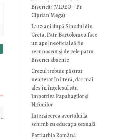
Biserică? (VIDEO – Pr.
Ciprian Mega)
La 10 ani după Sinodul din
Creta, Patr. Bartolomeu face
un apel neoficial să fie
recunoscut și de cele patru
Biserici absente
Crezul trebuie păstrat
nealterat în literă, dar mai
ales în înțelesul său
împotriva Papahagilor și
Nifonilor
Interzicerea avortului la
schimb cu educaţia sexuală
Patriarhia Română