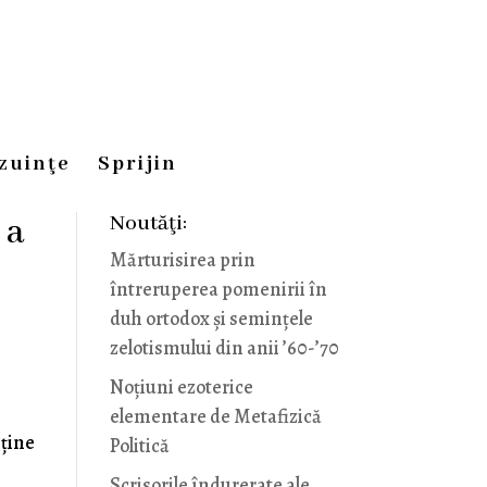
zuinţe
Sprijin
Noutăţi:
 a
Mărturisirea prin
întreruperea pomenirii în
duh ortodox și semințele
zelotismului din anii ’60-’70
Noţiuni ezoterice
elementare de Metafizică
 ține
Politică
Scrisorile îndurerate ale