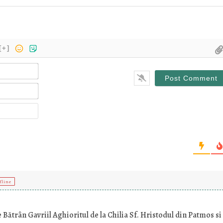
[+]
Name*
Email*
Website
fline
Bătrân Gavriil Aghioritul de la Chilia Sf. Hristodul din Patmos si