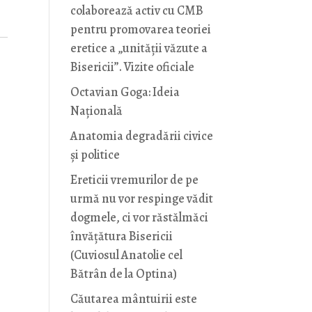
colaborează activ cu CMB
pentru promovarea teoriei
eretice a „unității văzute a
Bisericii”. Vizite oficiale
Octavian Goga: Ideia
Naţională
Anatomia degradării civice
și politice
Ereticii vremurilor de pe
urmă nu vor respinge vădit
dogmele, ci vor răstălmăci
învățătura Bisericii
(Cuviosul Anatolie cel
Bătrân de la Optina)
Căutarea mântuirii este