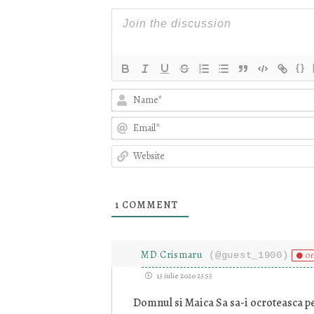
{}
1
COMMENT
MD Crismaru
(@guest_1900)
Of
13 iulie 2020 23:55
Domnul si Maica Sa sa-i ocroteasca pe 