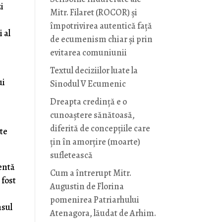
i
Mitr. Filaret (ROCOR) și
împotrivirea autentică față
 al
de ecumenism chiar și prin
evitarea comuniunii
Textul deciziilor luate la
ui
Sinodul V Ecumenic
Dreapta credință e o
cunoaștere sănătoasă,
diferită de concepțiile care
rte
țin în amorțire (moarte)
sufletească
entă
Cum a întrerupt Mitr.
 fost
Augustin de Florina
pomenirea Patriarhului
nsul
Atenagora, lăudat de Arhim.