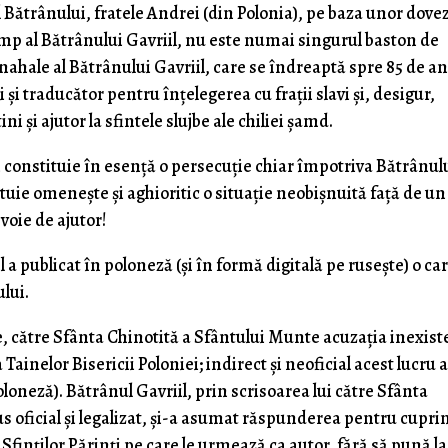
 Bătrânului, fratele Andrei (din Polonia), pe baza unor dovez
ump al Bătrânului Gavriil, nu este numai singurul baston de
ahale al Bătrânului Gavriil, care se îndreaptă spre 85 de ani
i și traducător pentru înțelegerea cu frații slavi și, desigur,
 și ajutor la sfintele slujbe ale chiliei șamd.
 constituie în esență o persecuție chiar împotriva Bătrânul
ituie omenește și aghioritic o situație neobișnuită față de un
voie de ajutor!
a publicat în poloneză (și în formă digitală pe rusește) o ca
lui.
e, către Sfânta Chinotită a Sfântului Munte acuzația inexist
 Tainelor Bisericii Poloniei; indirect și neoficial acest lucru a
oloneză). Bătrânul Gavriil, prin scrisoarea lui către Sfânta
us oficial și legalizat, și-a asumat răspunderea pentru cupri
le Sfinților Părinți pe care le urmează ca autor, fără să pună la