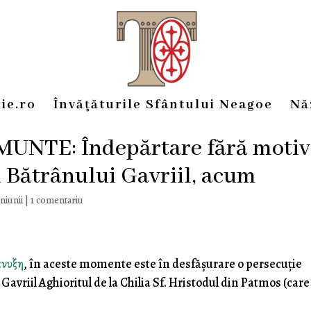
ie.ro
Învăţăturile Sfântului Neagoe
Nă
UNTE: Îndepărtare fără motiv
l Bătrânului Gavriil, acum
niunii
|
1 comentariu
νυξη
, în aceste momente este în desfășurare o persecuție
avriil Aghioritul de la Chilia Sf. Hristodul din Patmos (care