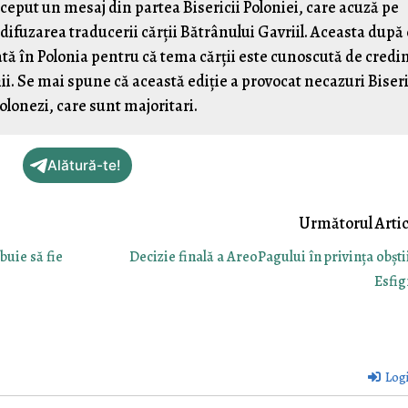
început un mesaj din partea Bisericii Poloniei, care acuză pe
 difuzarea traducerii cărții Bătrânului Gavriil. Aceasta după
ată în Polonia pentru că tema cărții este cunoscută de credi
ii. Se mai spune că această ediție a provocat necazuri Biseri
olonezi, care sunt majoritari.
Alătură-te!
buie să fie
Decizie finală a AreoPagului în privința obștii
Esfi
Log