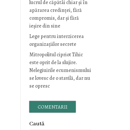
lucrul de căpătâi chiar și în
apărarea credinței, fără
compromis, dar și fără
ieșire din sine
Lege pentru interzicerea
organizaţiilor secrete
Mitropolitul cipriot Tihic
este oprit de la slujire.
Nelegiuirile ecumenismului
se lovesc de o stavilă, dar nu
se opresc
COMENTARII
Caută