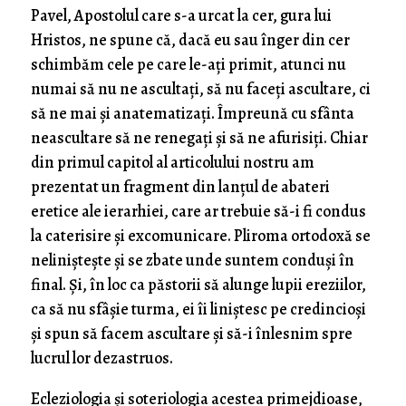
Pavel, Apostolul care s-a urcat la cer, gura lui
Hristos, ne spune că, dacă eu sau înger din cer
schimbăm cele pe care le-ați primit, atunci nu
numai să nu ne ascultați, să nu faceți ascultare, ci
să ne mai și anatematizați. Împreună cu sfânta
neascultare să ne renegați și să ne afurisiți. Chiar
din primul capitol al articolului nostru am
prezentat un fragment din lanțul de abateri
eretice ale ierarhiei, care ar trebuie să-i fi condus
la caterisire și excomunicare. Pliroma ortodoxă se
neliniștește și se zbate unde suntem conduși în
final. Și, în loc ca păstorii să alunge lupii ereziilor,
ca să nu sfâșie turma, ei îi liniștesc pe credincioși
și spun să facem ascultare și să-i înlesnim spre
lucrul lor dezastruos.
Ecleziologia și soteriologia acestea primejdioase,