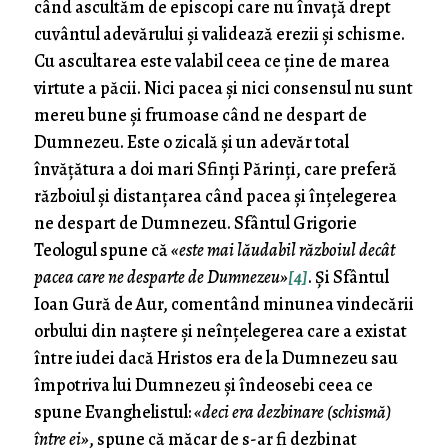
când ascultăm de episcopi care nu învață drept
cuvântul adevărului și validează erezii și schisme.
Cu ascultarea este valabil ceea ce ține de marea
virtute a păcii. Nici pacea și nici consensul nu sunt
mereu bune și frumoase când ne despart de
Dumnezeu. Este o zicală și un adevăr total
învățătura a doi mari Sfinți Părinți, care preferă
războiul și distanțarea când pacea și înțelegerea
ne despart de Dumnezeu. Sfântul Grigorie
Teologul spune că
«este mai lăudabil războiul decât
pacea care ne desparte de Dumnezeu»
[4]
. Și Sfântul
Ioan Gură de Aur, comentând minunea vindecării
orbului din naștere și neînțelegerea care a existat
între iudei dacă Hristos era de la Dumnezeu sau
împotriva lui Dumnezeu și îndeosebi ceea ce
spune Evanghelistul:
«deci era dezbinare (schismă)
între ei»
, spune că măcar de s-ar fi dezbinat