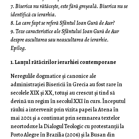
7. Biserica nu rătăcește, este fără greșeală. Biserica nu se
identifică cu ierarhia.
8. La care fapt se referă Sfântul Ioan Gură de Aur?
9. Teze caracteristice ale Sfântului Ioan Gură de Aur
despre ascultarea sau neascultarea de ierarhie.
Epilog.
1. Lanțul rătăcirilor ierarhiei contemporane
Neregulile dogmatice și canonice ale
administrației Bisericii în Grecia au fost rare în
secolele XIX și XX, totuși au crescut și tind să
devină un regim în secolul XXI în curs. Începutul
răului a intervenit prin vizita papei la Atena în
mai 2001 și a continuat prin semnarea textelor
neortodoxe la Dialogul Teologic cu protestanții la
Porto Alegre în Brazilia (2006) și la Busan din