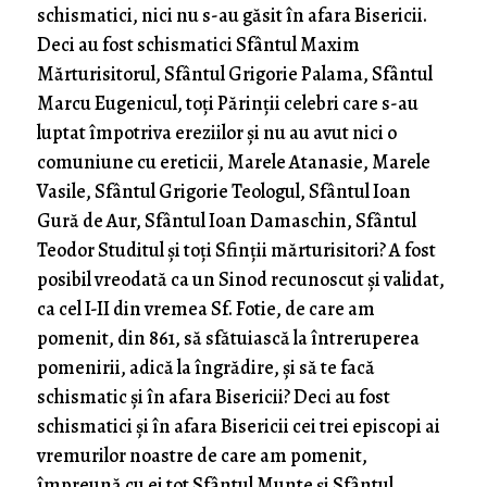
schismatici, nici nu s-au găsit în afara Bisericii.
Deci au fost schismatici Sfântul Maxim
Mărturisitorul, Sfântul Grigorie Palama, Sfântul
Marcu Eugenicul, toți Părinții celebri care s-au
luptat împotriva ereziilor și nu au avut nici o
comuniune cu ereticii, Marele Atanasie, Marele
Vasile, Sfântul Grigorie Teologul, Sfântul Ioan
Gură de Aur, Sfântul Ioan Damaschin, Sfântul
Teodor Studitul și toți Sfinții mărturisitori? A fost
posibil vreodată ca un Sinod recunoscut și validat,
ca cel I-II din vremea Sf. Fotie, de care am
pomenit, din 861, să sfătuiască la întreruperea
pomenirii, adică la îngrădire, și să te facă
schismatic și în afara Bisericii? Deci au fost
schismatici și în afara Bisericii cei trei episcopi ai
vremurilor noastre de care am pomenit,
împreună cu ei tot Sfântul Munte și Sfântul