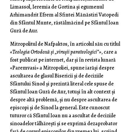
Limassol, Ieremia de Gortina și egumenul
Arhimandrit Efrem al Sfintei Mănăstiri Vatopedi
din Sfântul Munte, răstălmăcind pe Sfântul Ioan
Gură de Aur.
Mitropolitul de Nafpaktos, în articolul său cu titlul
«Teologia Ortodoxă și „virușii parateologici”»
, care a
fost publicat pe internet, dar și în revista lunară
«Paremvasi» a Mitropoliei, spune iarăși despre
ascultarea de glasul Bisericii și de deciziile
Sfântului Sinod și prezintă literal cele spuse de
Sfântul Ioan Gură de Aur, totuși în alt context și
despre altă problemă, și nu despre ascultarea de
episcopi și de Sinod la general. Este cunoscut
tuturor că Sfântul Ioan nu a ascultat de deciziile
sinoadelor tâlhărești și se exprimă dezaprobator
față de corpul episcopilor din vremea lui, scriind