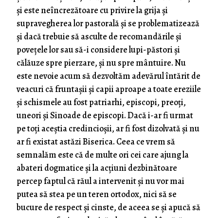
și este neîncrezătoare cu privire la grija și
supravegherea lor pastorală și se problematizează
și dacă trebuie să asculte de recomandările și
povețele lor sau să-i considere lupi-păstori și
călăuze spre pierzare, și nu spre mântuire. Nu
este nevoie acum să dezvoltăm adevărul întărit de
veacuri că fruntașii și capii aproape a toate ereziile
și schismele au fost patriarhi, episcopi, preoți,
uneori și Sinoade de episcopi. Dacă i-ar fi urmat
pe toți aceștia credincioșii, ar fi fost dizolvată și nu
ar fi existat astăzi Biserica. Ceea ce vrem să
semnalăm este că de multe ori cei care ajung la
abateri dogmatice și la acțiuni dezbinătoare
percep faptul că răul a intervenit și nu vor mai
putea să stea pe un teren ortodox, nici să se
bucure de respect și cinste, de aceea se și apucă să