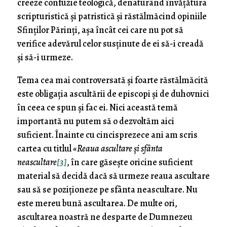
creeze confuzie teologică, denaturând învățătura
scripturistică și patristică și răstălmăcind opiniile
Sfinților Părinți, așa încât cei care nu pot să
verifice adevărul celor susținute de ei să-i creadă
și să-i urmeze.
Tema cea mai controversată și foarte răstălmăcită
este obligația ascultării de episcopi și de duhovnici
în ceea ce spun și fac ei. Nici această temă
importantă nu putem să o dezvoltăm aici
suficient. Înainte cu cincisprezece ani am scris
cartea cu titlul
«Reaua ascultare și sfânta
neascultare
[3]
, în care găsește oricine suficient
material să decidă dacă să urmeze reaua ascultare
sau să se poziționeze pe sfânta neascultare. Nu
este mereu bună ascultarea. De multe ori,
ascultarea noastră ne desparte de Dumnezeu