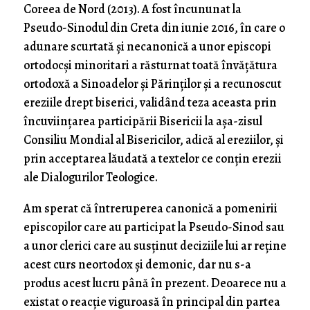
Coreea de Nord (2013). A fost încununat la
Pseudo-Sinodul din Creta din iunie 2016, în care o
adunare scurtată și necanonică a unor episcopi
ortodocși minoritari a răsturnat toată învățătura
ortodoxă a Sinoadelor și Părinților și a recunoscut
ereziile drept biserici, validând teza aceasta prin
încuviințarea participării Bisericii la așa-zisul
Consiliu Mondial al Bisericilor, adică al ereziilor, și
prin acceptarea lăudată a textelor ce conțin erezii
ale Dialogurilor Teologice.
Am sperat că întreruperea canonică a pomenirii
episcopilor care au participat la Pseudo-Sinod sau
a unor clerici care au susținut deciziile lui ar reține
acest curs neortodox și demonic, dar nu s-a
produs acest lucru până în prezent. Deoarece nu a
existat o reacție viguroasă în principal din partea