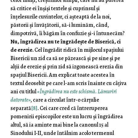
celor mulți, creștinilor simpli, care nu au puterea
să critice ei înșiși textele și cuprinsul și
înțelesurile cuvintelor, ci așteaptă de la noi,
păstorii și învățătorii, să-i luminăm, când,
dimpotrivă, îi băgăm în confuzie și-i întunecăm?
Nu, îngrădirea nu te îngrădește de Biserică, ci
de erezie.
Cel îngrădit ridică în mijlocul spațiului
Bisericii un zid ca să se păzească și pe sine și pe
alții de erezie și prin zid să izgonească erezia din
spațiul Bisericii. Am explicat toate acestea în
textul deosebit pe care l-am scris înainte cu câțiva
ani cu titlul
«Îngrădirea nu este schismă. Lămuriri
datorate»
,
care a circulat într-o cărțulie
separată
[8]
. Cei care cred că întreruperea
pomenirii episcopilor este un lucru și îngrădirea
altul, să ia aminte mai bine la canonul 15 al
Sinodului I-II, unde întâlnim acolo termenul