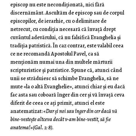
episcop nu este necondiționată, nici fără
discernământ. Ascultăm de episcop sau de corpul
episcopilor, de ierarhie, cu o delimitare de
netrecut, cu condiția necesară că învață drept
cuvântul adevărului, că nu falsifică Evanghelia și
tradiția patristică. În caz contrar, este valabil ceea
ce ne recomandă Apostolul Pavel, ca să
menționăm numai una din multele mărturii
scripturistice și patristice. Spune că, atunci când
unii se străduiesc să schimbe Evanghelia, să ne
mute «la o altă Evanghelie», atunci chiar și eu dacă
fac asta sau coboară înger din cer și vă învață ceva
diferit de ceea ce ați primit, atunci el este
anatematizat:
«Dar și noi sau înger din cer dacă vă
bine-vestește altceva decât v-am bine-vestit, să fie
anatema!»(Gal. 1: 8)
.