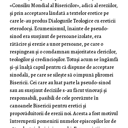
«Consiliu Mondial al Bisericilor», adică al ereziilor,
și prin acceptarea lăudată a textelor eretice pe
care le-au produs Dialogurile Teologice cu ereticii
eterodocși. Ecumenismul, înainte de pseudo-
sinod era susținut de persoane izolate, era
rătăcire și erezie a unor persoane, pe care o
respingeau și o condamnau majoritatea clericilor,
teologilor și credincioșilor. Totuși acum se îngâmfă
și-și înalță capul pentru că dispune de acceptare
sinodală, pe care se silește să o impună pliromei
Bisericii. Cei care au luat parte la pseudo-sinod
sau au susținut deciziile s-au făcut vinovați și
responsabili, pasibili de cele prevăzute în
canoanele Bisericii pentru eretici și
propovăduitorii de erezii noi. Acesta a fost motivul
întreruperii pomenirii numelor episcopilor lor de