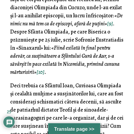
diaconiței Olimpiada din Cucuzo, unde l-au exilat
și l-au anihilat episcopii, un lucru înfricoșător:
«De
nimic nu mă tem ca de episcopi, afară de puțini»
[9]
.
Despre Sfânta Olimpiada, pe care Biserica o
prăznuiește pe 25 iulie, scrie Sofronie Eustratiadis
în «Sinaxarul» lui:
«Fiind exilată în final pentru
adevăr, ca susținătoare a Sfântului Gură de Aur, s-a
săvârșit în pace exilată în Nicomidia, primind cununa
mărturisirii»
[10]
.
Deci trebuia ca Sfântul Ioan, Cuvioasa Olimpiada
și cealaltă mulțime a susținătorilor lui, care au fost
considerați schismatici câteva decenii, să asculte
de patriarhul dictator Teofil și de sinoadele-
25
parasinagoguri pe care le-a organizat, dar și de cei
care susțineau în continuare aceste decizii? Cum
Translate page >>