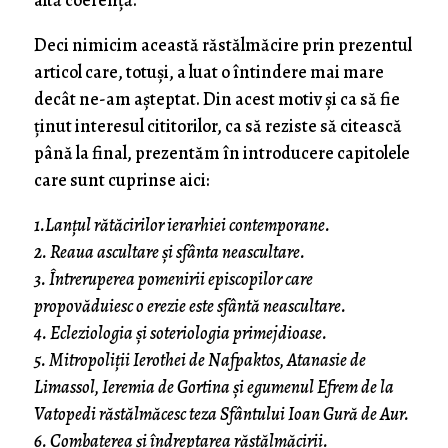
altă coerență.
Deci nimicim această răstălmăcire prin prezentul
articol care, totuși, a luat o întindere mai mare
decât ne-am așteptat. Din acest motiv și ca să fie
ținut interesul cititorilor, ca să reziste să citească
până la final, prezentăm în introducere capitolele
care sunt cuprinse aici:
1.Lanțul rătăcirilor ierarhiei contemporane.
2. Reaua ascultare și sfânta neascultare.
3. Întreruperea pomenirii episcopilor care
propovăduiesc o erezie este sfântă neascultare.
4. Ecleziologia și soteriologia primejdioase.
5. Mitropoliții Ierothei de Nafpaktos, Atanasie de
Limassol, Ieremia de Gortina și egumenul Efrem de la
Vatopedi răstălmăcesc teza Sfântului Ioan Gură de Aur.
6. Combaterea și îndreptarea răstălmăcirii.