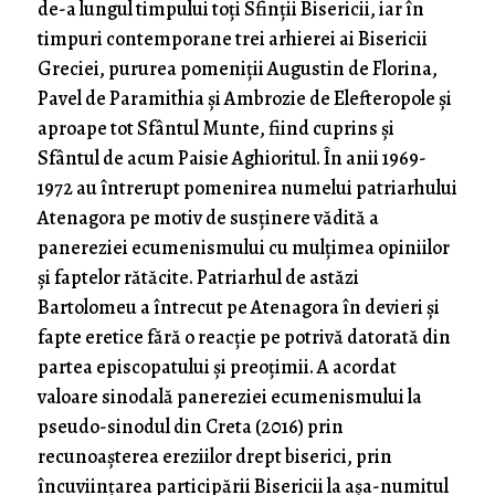
de-a lungul timpului toți Sfinții Bisericii, iar în
timpuri contemporane trei arhierei ai Bisericii
Greciei, pururea pomeniții Augustin de Florina,
Pavel de Paramithia și Ambrozie de Elefteropole și
aproape tot Sfântul Munte, fiind cuprins și
Sfântul de acum Paisie Aghioritul. În anii 1969-
1972 au întrerupt pomenirea numelui patriarhului
Atenagora pe motiv de susținere vădită a
panereziei ecumenismului cu mulțimea opiniilor
și faptelor rătăcite. Patriarhul de astăzi
Bartolomeu a întrecut pe Atenagora în devieri și
fapte eretice fără o reacție pe potrivă datorată din
partea episcopatului și preoțimii. A acordat
valoare sinodală panereziei ecumenismului la
pseudo-sinodul din Creta (2016) prin
recunoașterea ereziilor drept biserici, prin
încuviințarea participării Bisericii la așa-numitul