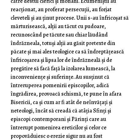
către destui clerici și monahi. Ecumeniștii au
reacționat, au proferat persecuții, au forjat
cleveteli și au ținut procese. Unii s-au înfricoșat să
mărturisească, alții au tăcut cu pudoare,
recunoscând pe tăcute sau chiar lăudând
îndrăzneala, totuși alții au găsit pretexte din
păcate și mai ales teologice ca să îndreptățească
înfricoșarea și lipsa lor de îndrăzneală și de
pregătire să facă față la izolarea lumească, la
inconveniențe și suferințe. Au susținut că
întreruperea pomenirii episcopilor, adică
îngrădirea, provoacă schismă, te pune în afara
Bisericii, ca și cum ar fi atât de neînvățați și
neteologi, încât să creadă că atâția Sfinți și
episcopi contemporani și Părinți care au
întrerupt pomenirea ereticilor și celor ce
propovăduiesc o erezie sigur nu au fost