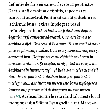
definitiv de fariseii care-L cleveteau pe Hristos.
Dacă s-ar fi dezbinat definitiv, repede ar fi
cunoscut adevărul. Pentru că există și dezbinare
(schismă) bună, există înțelegere rea și
neînțelegere bună:
«Dacă s-ar fi dezbinat deplin,
degrabă ar fi cunoscut adevărul. Căci este bine a te
dezbina astfel. De aceea și El a spus: N-am venit să aduc
pace pe pământ, ci sabie. Căci este și consens rău, este și
dezacord bun. De fapt, cei ce au clădit turnul erau în
consens la răul lor. Și aceștia, iarăși, fără de voie, s-au
dezbinat din interes totuși… și Iuda s-a înțeles cu iudeii
rău. Deci se poate să te dezbini bine și se poate să te
înțelegi rău… Așa încât nu mereu este bună înțelegerea
(consensul), precum nici distanțarea nu este mereu
rea»
[5]
. Aceleași lucruri le reia când tâlcuiește locul
menționat din Sfânta Evanghelie după Matei
«n-