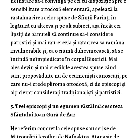
neînstare să-i convingă pe cei cu dispoziție spre o
sensibilitate ortodoxă elementară, apelează la
răstălmăcirea celor spuse de Sfinții Părinți în
legătură cu altceva și pe alt subiect, așa încât cei
lipsiți de bănuieli să continue să-i considere
patristici și mai rău: erezia și rătăcirea să rămână
invulnerabile și, ca o ciumă duhovnicească, să se
întindă neîmpiedicate în corpul Bisericii. Mai
ales devin și mai credibile acestea spuse când
sunt propovăduite nu de ecumeniști cunoscuți, pe
care nu-i crede pliroma ortodoxă, ci de episcopi și
alți clerici considerați tradiționaliști și patristici.
5. Trei episcopi și un egumen răstălmăcesc teza
Sfântului Ioan Gură de Aur
Ne referim concret la cele spuse sau scrise de
Mitropoliții Ierothei de Nafpaktos, Atanasie de