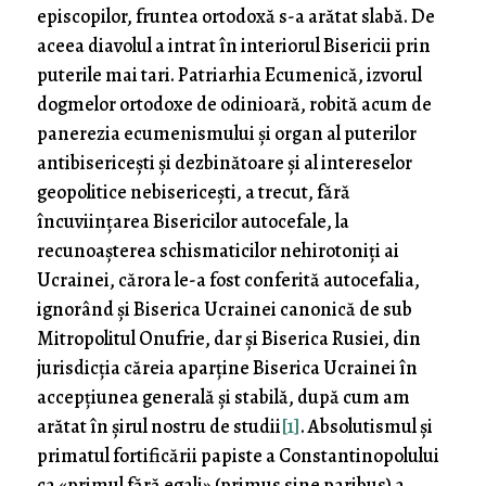
episcopilor, fruntea ortodoxă s-a arătat slabă. De
aceea diavolul a intrat în interiorul Bisericii prin
puterile mai tari. Patriarhia Ecumenică, izvorul
dogmelor ortodoxe de odinioară, robită acum de
panerezia ecumenismului și organ al puterilor
antibisericești și dezbinătoare și al intereselor
geopolitice nebisericești, a trecut, fără
încuviințarea Bisericilor autocefale, la
recunoașterea schismaticilor nehirotoniți ai
Ucrainei, cărora le-a fost conferită autocefalia,
ignorând și Biserica Ucrainei canonică de sub
Mitropolitul Onufrie, dar și Biserica Rusiei, din
jurisdicția căreia aparține Biserica Ucrainei în
accepțiunea generală și stabilă, după cum am
arătat în șirul nostru de studii
[1]
. Absolutismul și
primatul fortificării papiste a Constantinopolului
ca «primul fără egali» (primus sine paribus) a