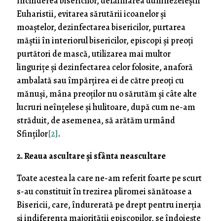
închiderea bisericilor, defăimarea dumnezeieștii
Euharistii, evitarea sărutării icoanelor și
moaștelor, dezinfectarea bisericilor, purtarea
măștii în interiorul bisericilor, episcopi și preoți
purtători de mască, utilizarea mai multor
lingurițe și dezinfectarea celor folosite, anaforă
ambalată sau împărțirea ei de către preoți cu
mănuși, mâna preoților nu o sărutăm și câte alte
lucruri neînțelese și hulitoare, după cum ne-am
străduit, de asemenea, să arătăm urmând
Sfinților
[2]
.
2. Reaua ascultare și sfânta neascultare
Toate acestea la care ne-am referit foarte pe scurt
s-au constituit în trezirea pliromei sănătoase a
Bisericii, care, îndurerată pe drept pentru inerția
și indiferența majorității episcopilor, se îndoiește