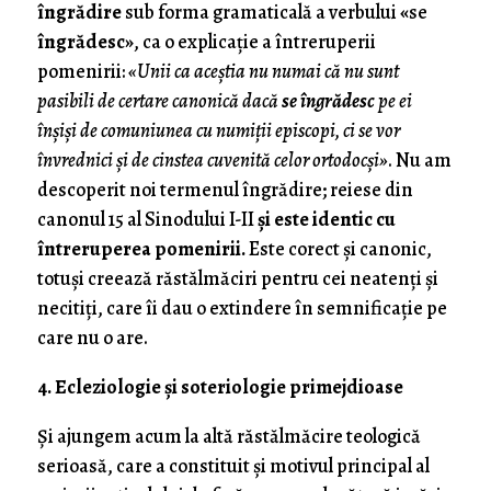
îngrădire
sub forma gramaticală a verbului
«
se
îngrădesc»
, ca o explicație a întreruperii
pomenirii:
«Unii ca aceștia nu numai că nu sunt
pasibili de certare canonică dacă
se îngrădesc
pe ei
înșiși de comuniunea cu numiții episcopi, ci se vor
învrednici și de cinstea cuvenită celor ortodocși»
. Nu am
descoperit noi termenul îngrădire; reiese din
canonul 15 al Sinodului I-II
și este identic cu
întreruperea pomenirii.
Este corect și canonic,
totuși creează răstălmăciri pentru cei neatenți și
necitiți, care îi dau o extindere în semnificație pe
care nu o are.
4. Ecleziologie și soteriologie primejdioase
Și ajungem acum la altă răstălmăcire teologică
serioasă, care a constituit și motivul principal al