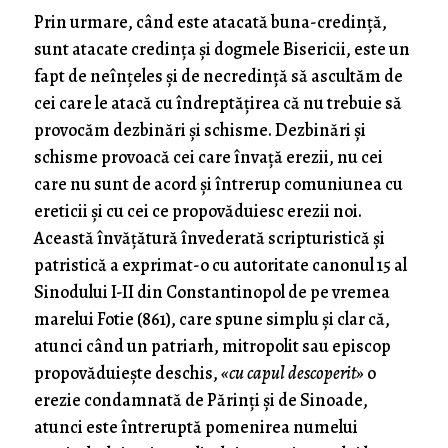
Prin urmare, când este atacată buna-credință,
sunt atacate credința și dogmele Bisericii, este un
fapt de neînțeles și de necredință să ascultăm de
cei care le atacă cu îndreptățirea că nu trebuie să
provocăm dezbinări și schisme. Dezbinări și
schisme provoacă cei care învață erezii, nu cei
care nu sunt de acord și întrerup comuniunea cu
ereticii și cu cei ce propovăduiesc erezii noi.
Această învățătură învederată scripturistică și
patristică a exprimat-o cu autoritate canonul 15 al
Sinodului I-II din Constantinopol de pe vremea
marelui Fotie (861), care spune simplu și clar că,
atunci când un patriarh, mitropolit sau episcop
propovăduiește deschis,
«cu capul descoperit»
o
erezie condamnată de Părinți și de Sinoade,
atunci este întreruptă pomenirea numelui