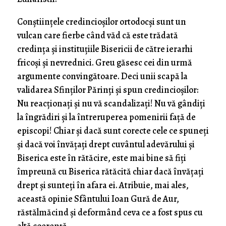
Conștiințele credincioșilor ortodocși sunt un
vulcan care fierbe când văd că este trădată
credința și instituțiile Bisericii de către ierarhi
fricoși și nevrednici. Greu găsesc cei din urmă
argumente convingătoare. Deci unii scapă la
validarea Sfinților Părinți și spun credincioșilor:
Nu reacționați și nu vă scandalizați! Nu vă gândiți
la îngrădiri și la întreruperea pomenirii față de
episcopi! Chiar și dacă sunt corecte cele ce spuneți
și dacă voi învățați drept cuvântul adevărului și
Biserica este în rătăcire, este mai bine să fiți
împreună cu Biserica rătăcită chiar dacă învățați
drept și sunteți în afara ei. Atribuie, mai ales,
această opinie Sfântului Ioan Gură de Aur,
răstălmăcind și deformând ceva ce a fost spus cu