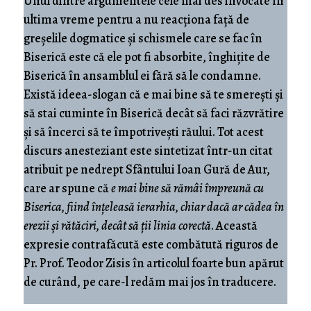
Unul dintre argumentele cele mai des invocate în
ultima vreme pentru a nu reacționa față de
greșelile dogmatice și schismele care se fac în
Biserică este că ele pot fi absorbite, înghițite de
Biserică în ansamblul ei fără să le condamne.
Există ideea-slogan că e mai bine să te smerești și
să stai cuminte în Biserică decât să faci răzvrătire
și să încerci să te împotrivești răului. Tot acest
discurs anesteziant este sintetizat într-un citat
atribuit pe nedrept Sfântului Ioan Gură de Aur,
care ar spune că
e mai bine să rămâi împreună cu
Biserica, fiind înțeleasă ierarhia, chiar dacă ar cădea în
erezii și rătăciri, decât să ții linia corectă
. Această
expresie contrafăcută este combătută riguros de
Pr. Prof. Teodor Zisis în articolul foarte bun apărut
de curând, pe care-l redăm mai jos în traducere.