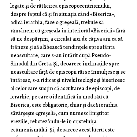
legate și de rătăcirea episcopocentrismului,
despre faptul că și în situația când «Biserica»,
adică ierarhia, face o greșeală, trebuie să
rămânem cu greșeala în interiorul «Bisericii» fără
să ne despărțim, a circulat aici de câțiva ani ca să
frâneze și să slăbească tendințele spre sfânta
neascultare, care s-au întărit după Pseudo-
Sinodul din Creta. Și, deoarece înclinațiile spre
neascultare față de episcopii răi se înmulțesc și se
întăresc, s-a ridicat și nivelul teologic și bisericesc
al celor care susțin că ascultarea de episcopi, de
ierarhie, pe care o identifică în mod rău cu
Biserica, este obligatorie, chiar și dacă ierarhia
săvârșește «greșeli­», cum numesc liniștitor
ereziile, rebotezându-le în cristelnița
ecumenismului. Și, deoarece acest lucru este