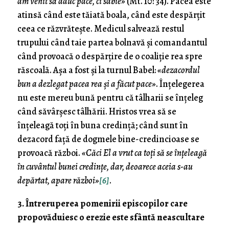
am venit să aduc pace, ci sabie»
(Mt. 10: 34). Pacea este
atinsă când este tăiată boala, când este despărțit
ceea ce răzvrătește. Medicul salvează restul
trupului când taie partea bolnavă și comandantul
când provoacă o despărțire de o coaliție rea spre
răscoală. Așa a fost și la turnul Babel:
«dezacordul
bun a dezlegat pacea rea și a făcut pace»
. Înțelegerea
nu este mereu bună pentru că tâlharii se înțeleg
când săvârșesc tâlhării. Hristos vrea să se
înțeleagă toți în buna credință; când sunt în
dezacord față de dogmele bine-credincioase se
provoacă război.
«Căci El a vrut ca toți să se înțeleagă
în cuvântul bunei credințe, dar, deoarece aceia s-au
depărtat, apare război»
[6]
.
3. Întreruperea pomenirii episcopilor care
propovăduiesc o erezie este sfântă neascultare