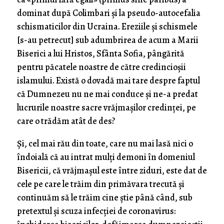
dominat după Colimbari și la pseudo-autocefalia
schismaticilor din Ucraina. Ereziile și schismele
[s-au petrecut] sub adumbrirea de acum a Marii
Biserici a lui Hristos, Sfânta Sofia, pângărită
pentru păcatele noastre de către credincioșii
islamului. Există o dovadă mai tare despre faptul
că Dumnezeu nu ne mai conduce și ne-a predat
lucrurile noastre sacre vrăjmașilor credinței, pe
care o trădăm atât de des?
Și, cel mai rău din toate, care nu mai lasă nici o
îndoială că au intrat mulți demoni în domeniul
Bisericii, că vrăjmașul este între ziduri, este dat de
cele pe care le trăim din primăvara trecută și
continuăm să le trăim cine știe până când, sub
pretextul și scuza infecției de coronavirus: