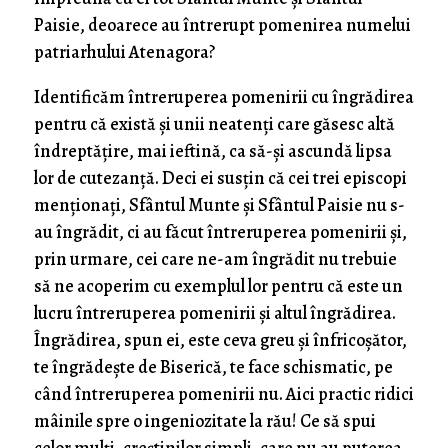
Paisie, deoarece au întrerupt pomenirea numelui
patriarhului Atenagora?
Identificăm întreruperea pomenirii cu îngrădirea
pentru că există și unii neatenți care găsesc altă
îndreptățire, mai ieftină, ca să-și ascundă lipsa
lor de cutezanță. Deci ei susțin că cei trei episcopi
menționați, Sfântul Munte și Sfântul Paisie nu s-
au îngrădit, ci au făcut întreruperea pomenirii și,
prin urmare, cei care ne-am îngrădit nu trebuie
să ne acoperim cu exemplul lor pentru că este un
lucru întreruperea pomenirii și altul îngrădirea.
Îngrădirea, spun ei, este ceva greu și înfricoșător,
te îngrădește de Biserică, te face schismatic, pe
când întreruperea pomenirii nu. Aici practic ridici
mâinile spre o ingeniozitate la rău! Ce să spui