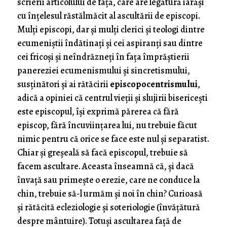
scrierii articolului de față, care are legătură iarăși
cu înțelesul răstălmăcit al ascultării de episcopi.
Mulți episcopi, dar și mulți clerici și teologi dintre
ecumeniștii îndătinați și cei aspiranți sau dintre
cei fricoși și neîndrăzneți în fața împrăștierii
panereziei ecumenismului și sincretismului,
susținători și ai rătăcirii
episcopocentrismului
,
adică a opiniei că centrul vieții și slujirii bisericești
este episcopul, își exprimă părerea că fără
episcop, fără încuviințarea lui, nu trebuie făcut
nimic pentru că orice se face este nul și separatist.
Chiar și greșeală să facă episcopul, trebuie să
facem ascultare. Aceasta înseamnă că, și dacă
învață sau primește o erezie, care ne conduce la
chin, trebuie să-l urmăm și noi în chin? Curioasă
și rătăcită ecleziologie și soteriologie (învățătură
despre mântuire). Totuși ascultarea față de