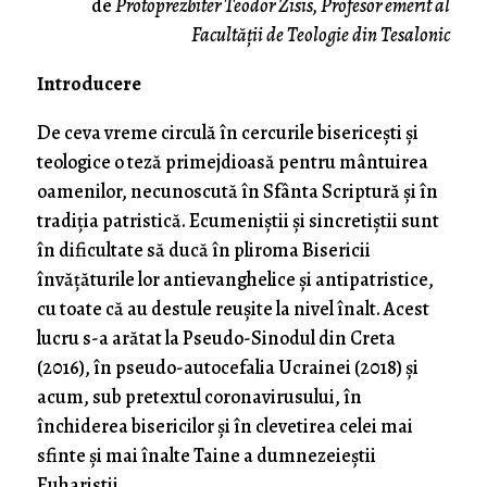
de
Protoprezbiter Teodor Zisis, Profesor emerit al
Facultății de Teologie din Tesalonic
Introducere
De ceva vreme circulă în cercurile bisericești și
teologice o teză primejdioasă pentru mântuirea
oamenilor, necunoscută în Sfânta Scriptură și în
tradiția patristică. Ecumeniștii și sincretiștii sunt
în dificultate să ducă în pliroma Bisericii
învățăturile lor antievanghelice și antipatristice,
cu toate că au destule reușite la nivel înalt. Acest
lucru s-a arătat la Pseudo-Sinodul din Creta
(2016), în pseudo-autocefalia Ucrainei (2018) și
acum, sub pretextul coronavirusului, în
închiderea bisericilor și în clevetirea celei mai
sfinte și mai înalte Taine a dumnezeieștii
Euharistii.