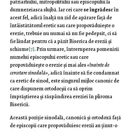
patriarhului, mitropolitului sau episcopului la
dumnezeiasca slujbă. Iar cei care
se îngrădesc
în
acest fel, adică înalță un zid de apărare față de
întâistătătorul eretic sau care propovăduiește o
erezie, trebuie nu numai să nu fie pedepsit, ci să
fie lăudat pentru că a păzit Biserica de erezii și
schisme
[7]
. Prin urmare, întreruperea pomenirii
numelui episcopului eretic sau care
propovăduiește o erezie și mai ales
«înainte de
cercetare sinodală»
, adică înainte să fie condamnat
ca eretic de sinod, este singurul mijloc canonic de
care dispunem ortodocșii ca să oprim
împrăștierea și răspândirea ereziei în pliroma
Bisericii.
Această poziție sinodală, canonică și ortodoxă față
de episcopii care propovăduiesc erezii au ținut-o